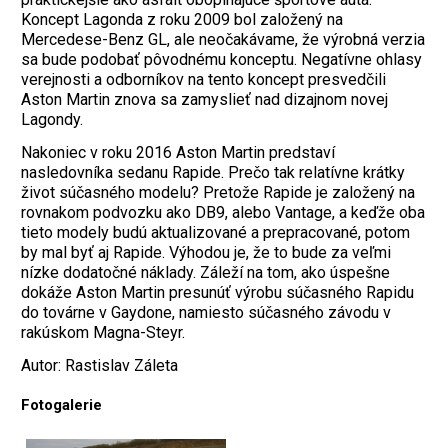
Koncept Lagonda z roku 2009 bol založený na
Mercedese-Benz GL, ale neočakávame, že výrobná verzia
sa bude podobať pôvodnému konceptu. Negatívne ohlasy
verejnosti a odborníkov na tento koncept presvedčili
Aston Martin znova sa zamyslieť nad dizajnom novej
Lagondy.
Nakoniec v roku 2016 Aston Martin predstaví
nasledovníka sedanu Rapide. Prečo tak relatívne krátky
život súčasného modelu? Pretože Rapide je založený na
rovnakom podvozku ako DB9, alebo Vantage, a keďže oba
tieto modely budú aktualizované a prepracované, potom
by mal byť aj Rapide. Výhodou je, že to bude za veľmi
nízke dodatočné náklady. Záleží na tom, ako úspešne
dokáže Aston Martin presunúť výrobu súčasného Rapidu
do továrne v Gaydone, namiesto súčasného závodu v
rakúskom Magna-Steyr.
Autor: Rastislav Záleta
Fotogalerie