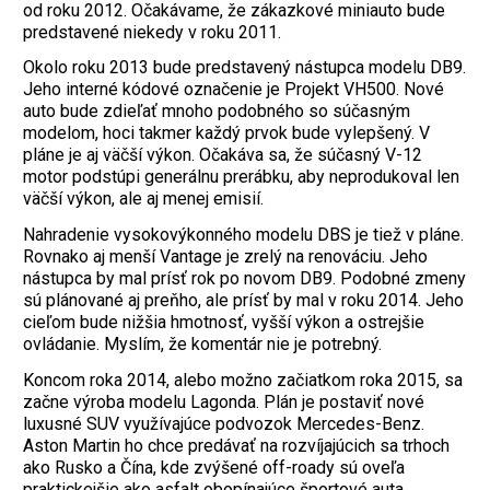
od roku 2012. Očakávame, že zákazkové miniauto bude
predstavené niekedy v roku 2011.
Okolo roku 2013 bude predstavený nástupca modelu DB9.
Jeho interné kódové označenie je Projekt VH500. Nové
auto bude zdieľať mnoho podobného so súčasným
modelom, hoci takmer každý prvok bude vylepšený. V
pláne je aj väčší výkon. Očakáva sa, že súčasný V-12
motor podstúpi generálnu prerábku, aby neprodukoval len
väčší výkon, ale aj menej emisií.
Nahradenie vysokovýkonného modelu DBS je tiež v pláne.
Rovnako aj menší Vantage je zrelý na renováciu. Jeho
nástupca by mal prísť rok po novom DB9. Podobné zmeny
sú plánované aj preňho, ale prísť by mal v roku 2014. Jeho
cieľom bude nižšia hmotnosť, vyšší výkon a ostrejšie
ovládanie. Myslím, že komentár nie je potrebný.
Koncom roka 2014, alebo možno začiatkom roka 2015, sa
začne výroba modelu Lagonda. Plán je postaviť nové
luxusné SUV využívajúce podvozok Mercedes-Benz.
Aston Martin ho chce predávať na rozvíjajúcich sa trhoch
ako Rusko a Čína, kde zvýšené off-roady sú oveľa
praktickejšie ako asfalt obopínajúce športové auta.