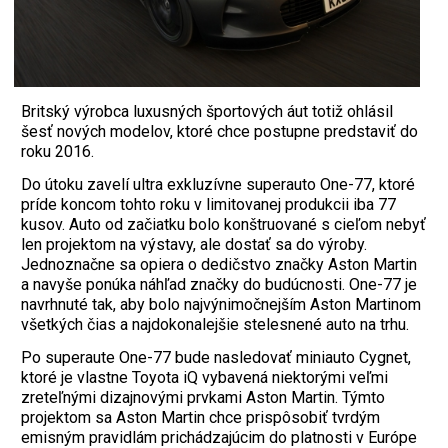
Britský výrobca luxusných športových áut totiž ohlásil
šesť nových modelov, ktoré chce postupne predstaviť do
roku 2016.
Do útoku zavelí ultra exkluzívne superauto One-77, ktoré
príde koncom tohto roku v limitovanej produkcii iba 77
kusov. Auto od začiatku bolo konštruované s cieľom nebyť
len projektom na výstavy, ale dostať sa do výroby.
Jednoznačne sa opiera o dedičstvo značky Aston Martin
a navyše ponúka náhľad značky do budúcnosti. One-77 je
navrhnuté tak, aby bolo najvýnimočnejším Aston Martinom
všetkých čias a najdokonalejšie stelesnené auto na trhu.
Po superaute One-77 bude nasledovať miniauto Cygnet,
ktoré je vlastne Toyota iQ vybavená niektorými veľmi
zreteľnými dizajnovými prvkami Aston Martin. Týmto
projektom sa Aston Martin chce prispôsobiť tvrdým
emisným pravidlám prichádzajúcim do platnosti v Európe