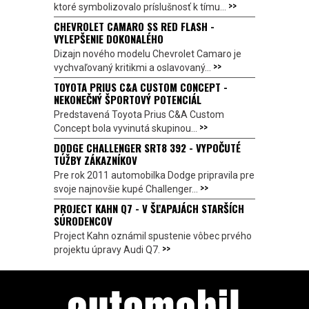
>>
ktoré symbolizovalo príslušnosť k tímu...
CHEVROLET CAMARO SS RED FLASH -
VYLEPŠENIE DOKONALÉHO
Dizajn nového modelu Chevrolet Camaro je
>>
vychvaľovaný kritikmi a oslavovaný...
TOYOTA PRIUS C&A CUSTOM CONCEPT -
NEKONEČNÝ ŠPORTOVÝ POTENCIÁL
Predstavená Toyota Prius C&A Custom
>>
Concept bola vyvinutá skupinou...
DODGE CHALLENGER SRT8 392 - VYPOČUTÉ
TÚŽBY ZÁKAZNÍKOV
Pre rok 2011 automobilka Dodge pripravila pre
>>
svoje najnovšie kupé Challenger...
PROJECT KAHN Q7 - V ŠĽAPAJÁCH STARŠÍCH
SÚRODENCOV
Project Kahn oznámil spustenie vôbec prvého
>>
projektu úpravy Audi Q7.