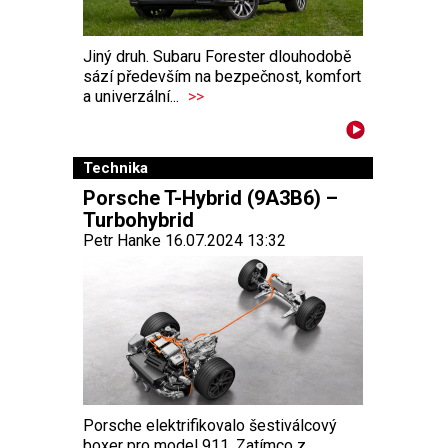
Jiný druh. Subaru Forester dlouhodobě
sází především na bezpečnost, komfort
a univerzální...
>>
Technika
Porsche T-Hybrid (9A3B6) –
Turbohybrid
Petr Hanke 16.07.2024 13:32
Porsche elektrifikovalo šestiválcový
boxer pro model 911. Zatímco z