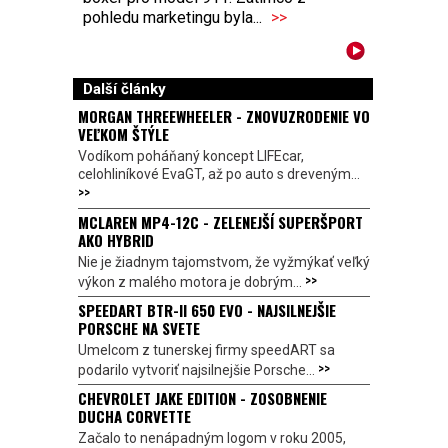
pohledu marketingu byla...
>>
Další články
MORGAN THREEWHEELER - ZNOVUZRODENIE VO
VEĽKOM ŠTÝLE
Vodíkom poháňaný koncept LIFEcar,
celohliníkové EvaGT, až po auto s dreveným...
>>
MCLAREN MP4-12C - ZELENEJŠÍ SUPERŠPORT
AKO HYBRID
Nie je žiadnym tajomstvom, že vyžmýkať veľký
>>
výkon z malého motora je dobrým...
SPEEDART BTR-II 650 EVO - NAJSILNEJŠIE
PORSCHE NA SVETE
Umelcom z tunerskej firmy speedART sa
>>
podarilo vytvoriť najsilnejšie Porsche...
CHEVROLET JAKE EDITION - ZOSOBNENIE
DUCHA CORVETTE
Začalo to nenápadným logom v roku 2005,