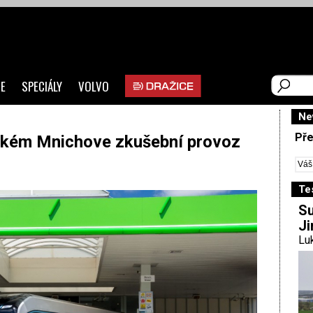
E
SPECIÁLY
VOLVO
Ne
Pře
ckém Mnichove zkušební provoz
Te
Su
Ji
Luk