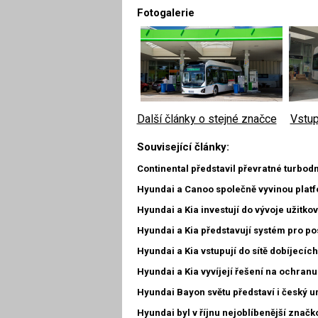
Fotogalerie
Další články o stejné značce
|
Vstup
Související články:
Continental představil převratné turbo
Hyundai a Canoo společně vyvinou platf
Hyundai a Kia investují do vývoje užitko
Hyundai a Kia představují systém pro pos
Hyundai a Kia vstupují do sítě dobíjecích
Hyundai a Kia vyvíjejí řešení na ochran
Hyundai Bayon světu představí i český 
Hyundai byl v říjnu nejoblíbenější zna