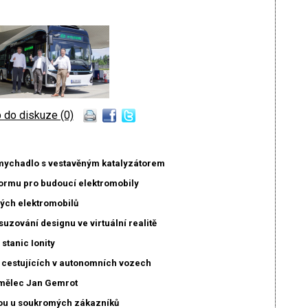
 do diskuze (0)
dmychadlo s vestavěným katalyzátorem
ormu pro budoucí elektromobily
vých elektromobilů
uzování designu ve virtuální realitě
 stanic Ionity
u cestujících v autonomních vozech
umělec Jan Gemrot
čkou u soukromých zákazníků