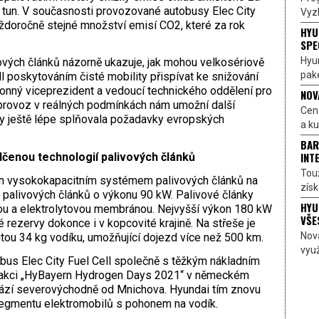
 tun. V současnosti provozované autobusy Elec City
Vyzk
aždoročně stejné množství emisí CO2, které za rok
HYU
SPE
Hyu
ivových článků názorně ukazuje, jak mohou velkosériově
pake
l poskytováním čisté mobility přispívat ke snižování
ýkonný viceprezident a vedoucí technického oddělení pro
NOV
 provoz v reálných podmínkách nám umožní další
Cen
by ještě lépe splňovala požadavky evropských
a ku
BAR
INT
dčenou technologií palivových článků
Touž
en vysokokapacitním systémem palivových článků na
získ
d palivových článků o výkonu 90 kW. Palivové články
HYU
vou a elektrolytovou membránou. Nejvyšší výkon 180 kW
VŠE
rezervy dokonce i v kopcovité krajině. Na střeše je
Nov
itou 34 kg vodíku, umožňující dojezd více než 500 km.
využ
obus Elec City Fuel Cell společně s těžkým nákladním
 akci „HyBayern Hydrogen Days 2021“ v německém
ází severovýchodně od Mnichova. Hyundai tím znovu
segmentu elektromobilů s pohonem na vodík.