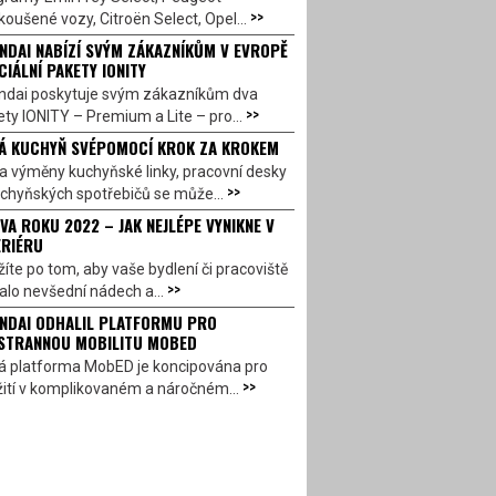
>>
oušené vozy, Citroën Select, Opel...
NDAI NABÍZÍ SVÝM ZÁKAZNÍKŮM V EVROPĚ
CIÁLNÍ PAKETY IONITY
ndai poskytuje svým zákazníkům dva
>>
ty IONITY – Premium a Lite – pro...
Á KUCHYŇ SVÉPOMOCÍ KROK ZA KROKEM
a výměny kuchyňské linky, pracovní desky
>>
chyňských spotřebičů se může...
VA ROKU 2022 – JAK NEJLÉPE VYNIKNE V
ERIÉRU
íte po tom, aby vaše bydlení či pracoviště
>>
alo nevšední nádech a...
NDAI ODHALIL PLATFORMU PRO
STRANNOU MOBILITU MOBED
á platforma MobED je koncipována pro
>>
ití v komplikovaném a náročném...