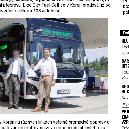
Por
řepravu. Elec City Fuel Cell se v Koreji prodává již od
bo
 uvedeno celkem 108 autobusů.
poh
Dal
HLU
Tech
v p
BAR
INT
Touž
získ
SPO
ROC
Nav
regi
PRO
ZNA
VZR
 Koreji na různých linkách veřejné hromadné dopravy a
palovacími motory snížily emise oxidu uhličitého za
Pro