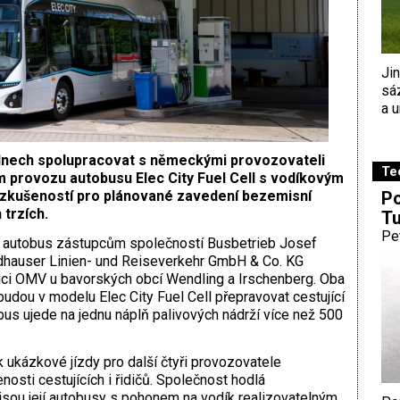
Ji
sá
a u
ýdnech spolupracovat s německými provozovateli
Te
 provozu autobusu Elec City Fuel Cell s vodíkovým
Po
 zkušeností pro plánované zavedení bezemisní
 trzích.
Tu
Pe
ní autobus zástupcům společností Busbetrieb Josef
dhauser Linien- und Reiseverkehr GmbH & Co. KG
nici OMV u bavorských obcí Wendling a Irschenberg. Oba
dou v modelu Elec City Fuel Cell přepravovat cestující
bus ujede na jednu náplň palivových nádrží více než 500
k ukázkové jízdy pro další čtyři provozovatele
nosti cestujících i řidičů. Společnost hodlá
jsou její autobusy s pohonem na vodík realizovatelným