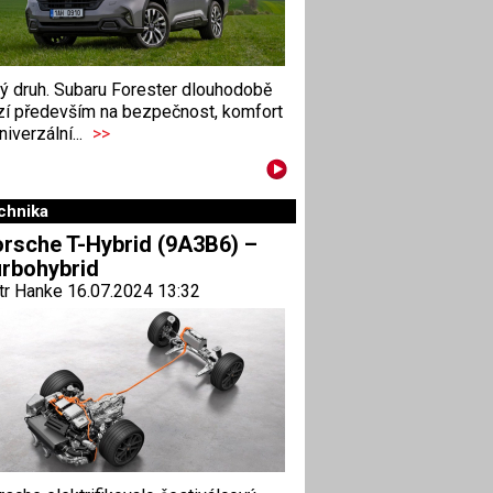
ný druh. Subaru Forester dlouhodobě
zí především na bezpečnost, komfort
niverzální...
>>
chnika
rsche T-Hybrid (9A3B6) –
rbohybrid
tr Hanke 16.07.2024 13:32