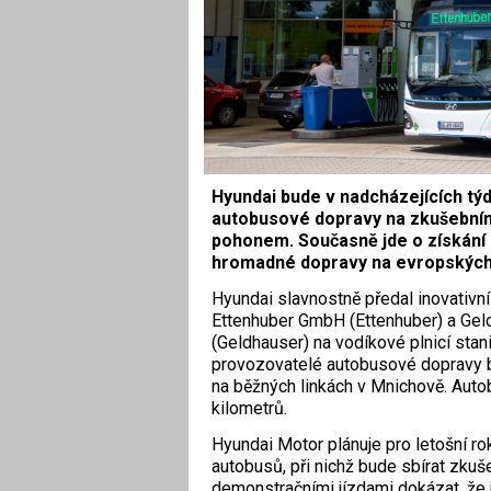
Hyundai bude v nadcházejících t
autobusové dopravy na zkušebním
pohonem. Současně jde o získání
hromadné dopravy na evropských
Hyundai slavnostně předal inovativ
Ettenhuber GmbH (Ettenhuber) a Gel
(Geldhauser) na vodíkové plnicí sta
provozovatelé autobusové dopravy bu
na běžných linkách v Mnichově. Auto
kilometrů.
Hyundai Motor plánuje pro letošní ro
autobusů, při nichž bude sbírat zkuše
demonstračními jízdami dokázat, že 