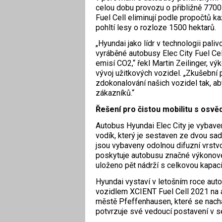
celou dobu provozu o přibližně 7700
Fuel Cell eliminují podle propočtů k
pohltí lesy o rozloze 1500 hektarů.
„Hyundai jako lídr v technologii pal
vyráběné autobusy Elec City Fuel Cel
emisí CO2,“ řekl Martin Zeilinger, v
vývoj užitkových vozidel. „Zkušební
zdokonalování našich vozidel tak, a
zákazníků.“
Řešení pro čistou mobilitu s osvě
Autobus Hyundai Elec City je vybav
vodík, který je sestaven ze dvou sa
jsou vybaveny odolnou difuzní vrst
poskytuje autobusu značné výkonové 
uloženo pět nádrží s celkovou kapac
Hyundai vystaví v letošním roce aut
vozidlem XCIENT Fuel Cell 2021 na
městě Pfeffenhausen, které se nach
potvrzuje své vedoucí postavení v 