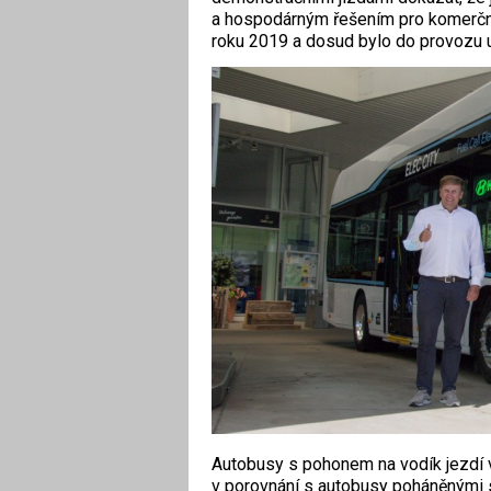
a hospodárným řešením pro komerční p
roku 2019 a dosud bylo do provozu
Autobusy s pohonem na vodík jezdí v
v porovnání s autobusy poháněnými s