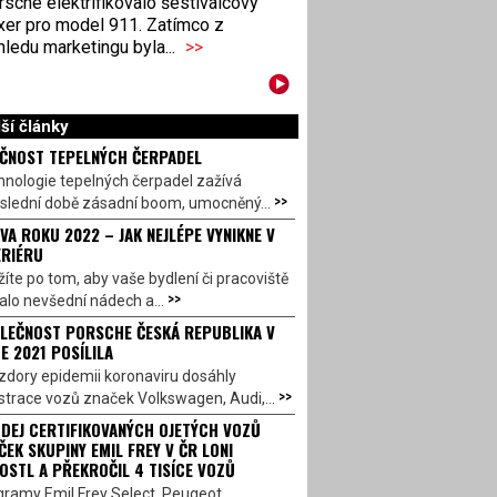
sche elektrifikovalo šestiválcový
xer pro model 911. Zatímco z
ledu marketingu byla...
>>
ší články
ČNOST TEPELNÝCH ČERPADEL
nologie tepelných čerpadel zažívá
>>
oslední době zásadní boom, umocněný...
VA ROKU 2022 – JAK NEJLÉPE VYNIKNE V
ERIÉRU
íte po tom, aby vaše bydlení či pracoviště
>>
alo nevšední nádech a...
LEČNOST PORSCHE ČESKÁ REPUBLIKA V
E 2021 POSÍLILA
zdory epidemii koronaviru dosáhly
>>
strace vozů značek Volkswagen, Audi,...
DEJ CERTIFIKOVANÝCH OJETÝCH VOZŮ
ČEK SKUPINY EMIL FREY V ČR LONI
OSTL A PŘEKROČIL 4 TISÍCE VOZŮ
gramy Emil Frey Select, Peugeot