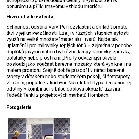
schopnosti správně doladit detaily a vyhnout se tak
ponurému a příliš tmavému vzhledu interiéru.
Hravost a kreativita
Schopnost odstínu Very Peri ozvláštnit a omladit prostor
tkví v její univerzálnosti. Lze ji v různých stupních sytosti
využít na velké množství materiálů i tvarů. Najde tak
uplatnění i pro milovníky teplých tónů – zejména v podobě
doplňků jakými mohou být různé lampy, rámečky, žárovky,
polštářky nebo prostírání. „Pro ty odvážnější skvěle
poslouží jako součást barevné mozaiky, která vynikne i na
malém prostoru. Stejně dobře působí i v rámci barevné
tapety v dětském nebo studentském pokoji, či fototapety
v ložnici, případně v kuchyni. Na roletách typu den a noc její
odstíny v kombinaci s bílou doslova okouzlí,“ uzavírá
Tadeáš Tenkl z projektových marketů Hornbach.
Fotogalerie