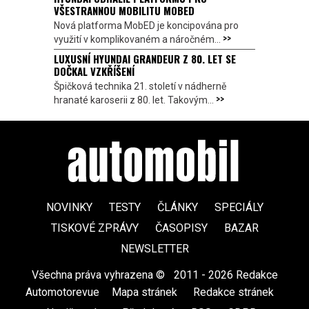
VŠESTRANNOU MOBILITU MOBED
Nová platforma MobED je koncipována pro
>>
využití v komplikovaném a náročném...
LUXUSNÍ HYUNDAI GRANDEUR Z 80. LET SE
DOČKAL VZKŘÍŠENÍ
Špičková technika 21. století v nádherně
>>
hranaté karoserii z 80. let. Takovým...
NOVINKY
TESTY
ČLÁNKY
SPECIÁLY
TISKOVÉ ZPRÁVY
ČASOPISY
BAZAR
NEWSLETTER
Všechna práva vyhrazena ©
|
2011 - 2026 Redakce
Automotorevue
|
Mapa stránek
|
Redakce stránek
|