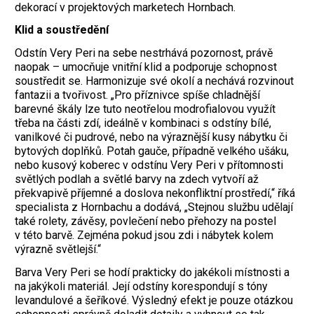
dekorací v projektových marketech Hornbach.
Klid a soustředění
Odstín Very Peri na sebe nestrhává pozornost, právě
naopak – umocňuje vnitřní klid a podporuje schopnost
soustředit se. Harmonizuje své okolí a nechává rozvinout
fantazii a tvořivost. „Pro příznivce spíše chladnější
barevné škály lze tuto neotřelou modrofialovou využít
třeba na části zdí, ideálně v kombinaci s odstíny bílé,
vanilkové či pudrové, nebo na výraznější kusy nábytku či
bytových doplňků. Potah gauče, případně velkého ušáku,
nebo kusový koberec v odstínu Very Peri v přítomnosti
světlých podlah a světlé barvy na zdech vytvoří až
překvapivě příjemné a doslova nekonfliktní prostředí,“ říká
specialista z Hornbachu a dodává, „Stejnou službu udělají
také rolety, závěsy, povlečení nebo přehozy na postel
v této barvě. Zejména pokud jsou zdi i nábytek kolem
výrazně světlejší.“
Barva Very Peri se hodí prakticky do jakékoli místnosti a
na jakýkoli materiál. Její odstíny korespondují s tóny
levandulové a šeříkové. Výsledný efekt je pouze otázkou