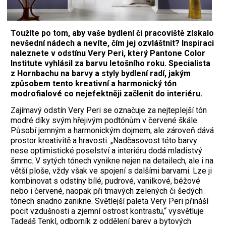
Toužíte po tom, aby vaše bydlení či pracoviště získalo
nevšední nádech a nevíte, čím jej ozvláštnit? Inspiraci
naleznete v odstínu Very Peri, který Pantone Color
Institute vyhlásil za barvu letošního roku. Specialista
z Hornbachu na barvy a styly bydlení radí, jakým
způsobem tento kreativní a harmonický tón
modrofialové co nejefektněji začlenit do interiéru.
Zajímavý odstín Very Peri se označuje za nejteplejší tón
modré díky svým hřejivým podtónům v červené škále.
Působí jemným a harmonickým dojmem, ale zároveň dává
prostor kreativitě a hravosti. „Nadčasovost této barvy
nese optimistické poselství a interiéru dodá mladistvý
šmrnc. V sytých tónech vynikne nejen na detailech, ale i na
větší ploše, vždy však ve spojení s dalšími barvami. Lze ji
kombinovat s odstíny bílé, pudrové, vanilkové, béžové
nebo i červené, naopak při tmavých zelených či šedých
tónech snadno zanikne. Světlejší paleta Very Peri přináší
pocit vzdušnosti a zjemní ostrost kontrastu,“ vysvětluje
Tadeáš Tenkl, odborník z oddělení barev a bytových