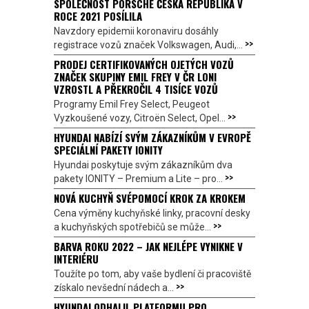
SPOLEČNOST PORSCHE ČESKÁ REPUBLIKA V
ROCE 2021 POSÍLILA
Navzdory epidemii koronaviru dosáhly
>>
registrace vozů značek Volkswagen, Audi,...
PRODEJ CERTIFIKOVANÝCH OJETÝCH VOZŮ
ZNAČEK SKUPINY EMIL FREY V ČR LONI
VZROSTL A PŘEKROČIL 4 TISÍCE VOZŮ
Programy Emil Frey Select, Peugeot
>>
Vyzkoušené vozy, Citroën Select, Opel...
HYUNDAI NABÍZÍ SVÝM ZÁKAZNÍKŮM V EVROPĚ
SPECIÁLNÍ PAKETY IONITY
Hyundai poskytuje svým zákazníkům dva
>>
pakety IONITY – Premium a Lite – pro...
NOVÁ KUCHYŇ SVÉPOMOCÍ KROK ZA KROKEM
Cena výměny kuchyňské linky, pracovní desky
>>
a kuchyňských spotřebičů se může...
BARVA ROKU 2022 – JAK NEJLÉPE VYNIKNE V
INTERIÉRU
Toužíte po tom, aby vaše bydlení či pracoviště
>>
získalo nevšední nádech a...
HYUNDAI ODHALIL PLATFORMU PRO