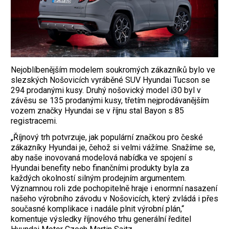
Nejoblíbenějším modelem soukromých zákazníků bylo ve
slezských Nošovicích vyráběné SUV Hyundai Tucson se
294 prodanými kusy. Druhý nošovický model i30 byl v
závěsu se 135 prodanými kusy, třetím nejprodávanějším
vozem značky Hyundai se v říjnu stal Bayon s 85
registracemi.
„Říjnový trh potvrzuje, jak populární značkou pro české
zákazníky Hyundai je, čehož si velmi vážíme. Snažíme se,
aby naše inovovaná modelová nabídka ve spojení s
Hyundai benefity nebo finančními produkty byla za
každých okolností silným prodejním argumentem.
Významnou roli zde pochopitelně hraje i enormní nasazení
našeho výrobního závodu v Nošovicích, který zvládá i přes
současné komplikace i nadále plnit výrobní plán,“
komentuje výsledky říjnového trhu generální ředitel