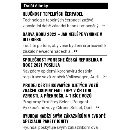
Další články
HLUČNOST TEPELNÝCH ČERPADEL
Technologie tepelných čerpadel zažívá
>>
v poslední době zásadní boom, umocněný...
BARVA ROKU 2022 – JAK NEJLÉPE VYNIKNE V
INTERIÉRU
Toužíte po tom, aby vaše bydlení či pracoviště
>>
získalo nevšední nádech a...
SPOLEČNOST PORSCHE ČESKÁ REPUBLIKA V
ROCE 2021 POSÍLILA
Navzdory epidemii koronaviru dosáhly
>>
registrace vozů značek Volkswagen, Audi,...
PRODEJ CERTIFIKOVANÝCH OJETÝCH VOZŮ
ZNAČEK SKUPINY EMIL FREY V ČR LONI
VZROSTL A PŘEKROČIL 4 TISÍCE VOZŮ
Programy Emil Frey Select, Peugeot
>>
Vyzkoušené vozy, Citroën Select, Opel...
HYUNDAI NABÍZÍ SVÝM ZÁKAZNÍKŮM V EVROPĚ
SPECIÁLNÍ PAKETY IONITY
Hyundai poskytuje svým zákazníkům dva