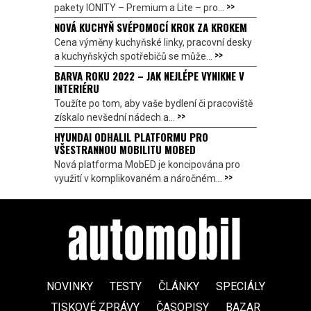
>>
pakety IONITY – Premium a Lite – pro...
NOVÁ KUCHYŇ SVÉPOMOCÍ KROK ZA KROKEM
Cena výměny kuchyňské linky, pracovní desky
>>
a kuchyňských spotřebičů se může...
BARVA ROKU 2022 – JAK NEJLÉPE VYNIKNE V
INTERIÉRU
Toužíte po tom, aby vaše bydlení či pracoviště
>>
získalo nevšední nádech a...
HYUNDAI ODHALIL PLATFORMU PRO
VŠESTRANNOU MOBILITU MOBED
Nová platforma MobED je koncipována pro
>>
využití v komplikovaném a náročném...
NOVINKY
TESTY
ČLÁNKY
SPECIÁLY
TISKOVÉ ZPRÁVY
ČASOPISY
BAZAR