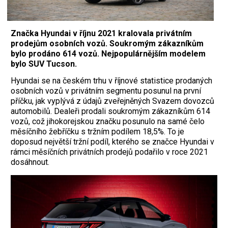
Značka Hyundai v říjnu 2021 kralovala privátním
prodejům osobních vozů. Soukromým zákazníkům
bylo prodáno 614 vozů. Nejpopulárnějším modelem
bylo SUV Tucson.
Hyundai se na českém trhu v říjnové statistice prodaných
osobních vozů v privátním segmentu posunul na první
příčku, jak vyplývá z údajů zveřejněných Svazem dovozců
automobilů. Dealeři prodali soukromým zákazníkům 614
vozů, což jihokorejskou značku posunulo na samé čelo
měsíčního žebříčku s tržním podílem 18,5%. To je
doposud největší tržní podíl, kterého se značce Hyundai v
rámci měsíčních privátních prodejů podařilo v roce 2021
dosáhnout.