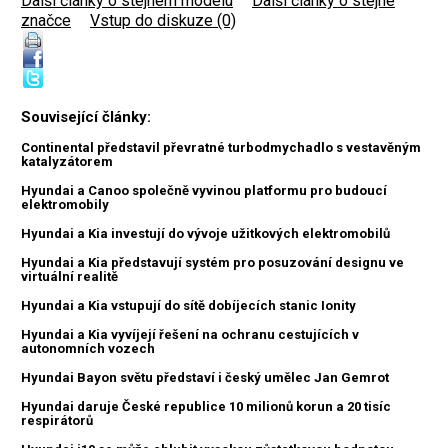
Další články o stejném modelu
|
Další články o stejné
značce
|
Vstup do diskuze (0)
Související články:
Continental představil převratné turbodmychadlo s vestavěným
katalyzátorem
Hyundai a Canoo společně vyvinou platformu pro budoucí
elektromobily
Hyundai a Kia investují do vývoje užitkových elektromobilů
Hyundai a Kia představují systém pro posuzování designu ve
virtuální realitě
Hyundai a Kia vstupují do sítě dobíjecích stanic Ionity
Hyundai a Kia vyvíjejí řešení na ochranu cestujících v
autonomních vozech
Hyundai Bayon světu představí i český umělec Jan Gemrot
Hyundai daruje České republice 10 milionů korun a 20 tisíc
respirátorů