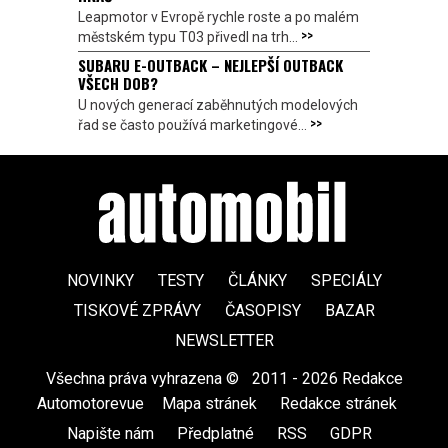
Leapmotor v Evropě rychle roste a po malém
>>
městském typu T03 přivedl na trh...
SUBARU E-OUTBACK – NEJLEPŠÍ OUTBACK
VŠECH DOB?
U nových generací zaběhnutých modelových
>>
řad se často používá marketingové...
NOVINKY
TESTY
ČLÁNKY
SPECIÁLY
TISKOVÉ ZPRÁVY
ČASOPISY
BAZAR
NEWSLETTER
Všechna práva vyhrazena ©
|
2011 - 2026 Redakce
Automotorevue
|
Mapa stránek
|
Redakce stránek
|
Napište nám
|
Předplatné
|
RSS
|
GDPR
|