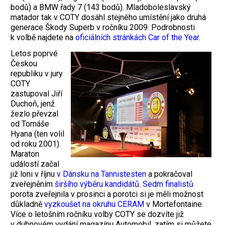
bodů) a BMW řady 7 (143 bodů). Mladoboleslavský
matador tak v COTY dosáhl stejného umístění jako druhá
generace Škody Superb v ročníku 2009. Podrobnosti
k volbě najdete na
oficiálních stránkách Car of the Year
.
Letos poprvé
Českou
republiku v jury
COTY
zastupoval Jiří
Duchoň, jenž
žezlo převzal
od Tomáše
Hyana (ten volil
od roku 2001).
Maraton
událostí začal
již loni v říjnu
v Dánsku na Tannistesten
a pokračoval
zveřejněním
širšího výběru kandidátů
.
Sedm finalistů
porota zveřejnila v prosinci a porotci si je měli možnost
důkladně
vyzkoušet na okruhu CERAM
v Mortefontaine.
Více o letošním ročníku volby COTY se dozvíte již
v dubnovém vydání magazínu Automobil, zatím si můžete