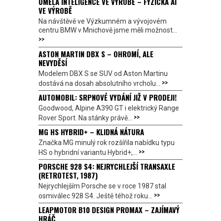
UMĚLÁ INTELIGENCE VE VÝROBĚ – FYZICKÁ AI
VE VÝROBĚ
Na návštěvě ve Výzkumném a vývojovém
centru BMW v Mnichově jsme měli možnost...
>>
ASTON MARTIN DBX S – OHROMÍ, ALE
NEVYDĚSÍ
Modelem DBX S se SUV od Aston Martinu
>>
dostává na dosah absolutního vrcholu...
AUTOMOBIL: SRPNOVÉ VYDÁNÍ JIŽ V PRODEJI!
Goodwood, Alpine A390 GT i elektrický Range
>>
Rover Sport. Na stánky právě...
MG HS HYBRID+ – KLIDNÁ NÁTURA
Značka MG minulý rok rozšířila nabídku typu
>>
HS o hybridní variantu Hybrid+,...
PORSCHE 928 S4: NEJRYCHLEJŠÍ TRANSAXLE
(RETROTEST, 1987)
Nejrychlejším Porsche se v roce 1987 stal
>>
osmiválec 928 S4. Ještě téhož roku...
LEAPMOTOR B10 DESIGN PROMAX – ZAJÍMAVÝ
HRÁČ