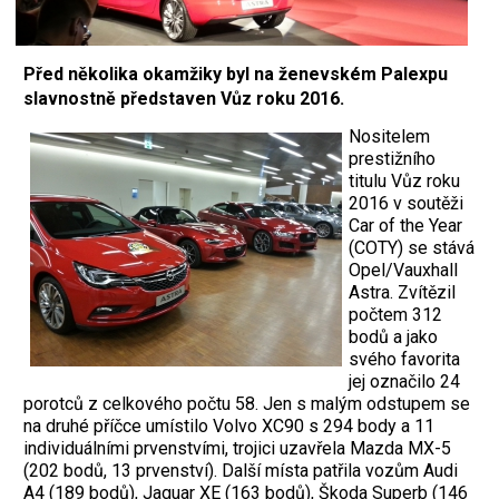
Před několika okamžiky byl na ženevském Palexpu
slavnostně představen Vůz roku 2016.
Nositelem
prestižního
titulu Vůz roku
2016 v soutěži
Car of the Year
(COTY) se stává
Opel/Vauxhall
Astra. Zvítězil
počtem 312
bodů a jako
svého favorita
jej označilo 24
porotců z celkového počtu 58. Jen s malým odstupem se
na druhé příčce umístilo Volvo XC90 s 294 body a 11
individuálními prvenstvími, trojici uzavřela Mazda MX-5
(202 bodů, 13 prvenství). Další místa patřila vozům Audi
A4 (189 bodů), Jaguar XE (163 bodů), Škoda Superb (146