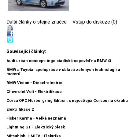
Další články o stejné značce
|
Vstup do diskuze (0)
Související články:
Audi urban concept: ingolstadtská odpověď na BMW i3
BMW a Toyota: spolupráce v oblasti zelených technologií a
motorů
BMW Vision - Diesel-electric
Chevrolet Volt - Elektrifikace
Corsa OPC Nürburgring Edition: s nejostřejší Corsou na okruhu
Elektrifikace 2
Fisker Karma - Velká neznámá
Lightning GT - Elektrický blesk
Mitsubishi i-MiEV - Elektrika