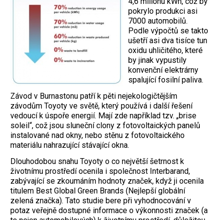
4,6 milionu kWh, což by
pokrylo produkci asi
7000 automobilů.
Podle výpočtů se takto
ušetří asi dva tisíce tun
oxidu uhličitého, které
by jinak vypustily
konvenční elektrárny
spalující fosilní paliva.
Závod v Burnastonu patří k pěti nejekologičtějším
závodům Toyoty ve světě, který používá i další řešení
vedoucí k úspoře energií. Mají zde například tzv. „brise
soleil“, což jsou sluneční clony z fotovoltaických panelů
instalované nad okny, nebo stěnu z fotovoltaického
materiálu nahrazující stávající okna.
Dlouhodobou snahu Toyoty o co největší šetrnost k
životnímu prostředí ocenila i společnost Interbarand,
zabývající se zkoumáním hodnoty značek, když ji ocenila
titulem Best Global Green Brands (Nejlepší globální
zelená značka). Tato studie bere při vyhodnocování v
potaz veřejně dostupné informace o výkonnosti značek (a