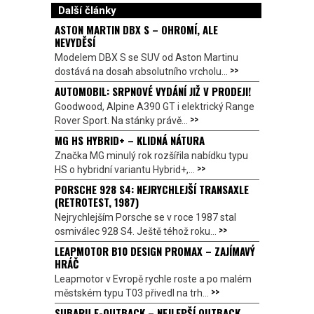
Další články
ASTON MARTIN DBX S – OHROMÍ, ALE
NEVYDĚSÍ
Modelem DBX S se SUV od Aston Martinu
>>
dostává na dosah absolutního vrcholu...
AUTOMOBIL: SRPNOVÉ VYDÁNÍ JIŽ V PRODEJI!
Goodwood, Alpine A390 GT i elektrický Range
>>
Rover Sport. Na stánky právě...
MG HS HYBRID+ – KLIDNÁ NÁTURA
Značka MG minulý rok rozšířila nabídku typu
>>
HS o hybridní variantu Hybrid+,...
PORSCHE 928 S4: NEJRYCHLEJŠÍ TRANSAXLE
(RETROTEST, 1987)
Nejrychlejším Porsche se v roce 1987 stal
>>
osmiválec 928 S4. Ještě téhož roku...
LEAPMOTOR B10 DESIGN PROMAX – ZAJÍMAVÝ
HRÁČ
Leapmotor v Evropě rychle roste a po malém
>>
městském typu T03 přivedl na trh...
SUBARU E-OUTBACK – NEJLEPŠÍ OUTBACK