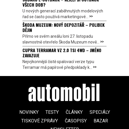
VŠECH DOB?
U nových generací zaběhnutých modelových
>>
řad se často používá marketingové...
ŠKODA MUZEUM: NOVÝ DEPOZITÁŘ – POLIBEK
DĚJIN
Přímo ve svém areálu loni 27. listopadu
>>
slavnostně otevřelo Škoda Muzeum nově...
CUPRA TERRAMAR VZ 2.0 TSI 4WD – JMÉNO
ZAVAZUJE
Nejvýkonnější čistě spalovací verze typu
>>
Terramar má papírové předpoklady k...
NOVINKY
TESTY
ČLÁNKY
SPECIÁLY
TISKOVÉ ZPRÁVY
ČASOPISY
BAZAR