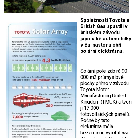
Společnosti Toyota a
British Gas spustili v
britském závodu
japonské automobilky
v Burnastonu obří
solární elektrárnu.
Solární pole zabírá 90
000 m2 průmyslové
plochy přímo v závodu
Toyota Motor
Manufacturing United
Kingdom (TMUK) a tvoří
ji 17 000
fotovoltaických panelů.
Ročně by tato
elektrárna měla
bezemisně vyrobit asi