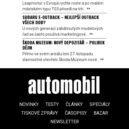
Leapmotor v Evropě rychle roste a po malém
>>
městském typu T03 přivedl na trh...
SUBARU E-OUTBACK – NEJLEPŠÍ OUTBACK
VŠECH DOB?
U nových generací zaběhnutých modelových
>>
řad se často používá marketingové...
ŠKODA MUZEUM: NOVÝ DEPOZITÁŘ – POLIBEK
DĚJIN
Přímo ve svém areálu loni 27. listopadu
>>
slavnostně otevřelo Škoda Muzeum nově...
NOVINKY
TESTY
ČLÁNKY
SPECIÁLY
TISKOVÉ ZPRÁVY
ČASOPISY
BAZAR
NEWSLETTER