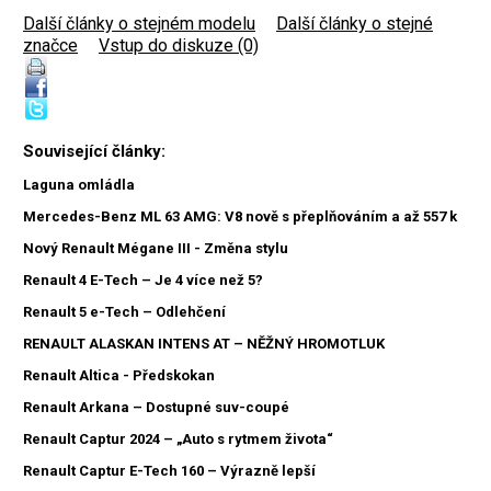
Další články o stejném modelu
|
Další články o stejné
značce
|
Vstup do diskuze (0)
Související články:
Laguna omládla
Mercedes-Benz ML 63 AMG: V8 nově s přeplňováním a až 557 k
Nový Renault Mégane III - Změna stylu
Renault 4 E-Tech – Je 4 více než 5?
Renault 5 e-Tech – Odlehčení
RENAULT ALASKAN INTENS AT – NĚŽNÝ HROMOTLUK
Renault Altica - Předskokan
Renault Arkana – Dostupné suv-coupé
Renault Captur 2024 – „Auto s rytmem života“
Renault Captur E-Tech 160 – Výrazně lepší