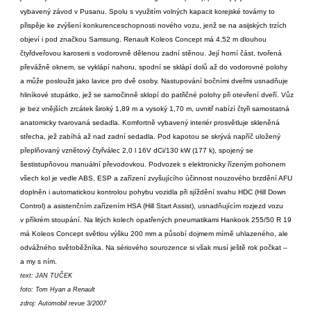
vybavený závod v Pusanu. Spolu s využitím volných kapacit korejské továrny to
přispěje ke zvýšení konkurenceschopnosti nového vozu, jenž se na asijských trzích
objeví i pod značkou Samsung. Renault Koleos Concept má 4,52 m dlouhou
čtyřdveřovou karoserii s vodorovně dělenou zadní stěnou. Její horní část, tvořená
převážně oknem, se vyklápí nahoru, spodní se sklápí dolů až do vodorovné polohy
a může posloužit jako lavice pro dvě osoby. Nastupování bočními dveřmi usnadňuje
hliníkové stupátko, jež se samočinně sklopí do patřičné polohy při otevření dveří. Vůz
je bez vnějších zrcátek široký 1,89 m a vysoký 1,70 m, uvnitř nabízí čtyři samostatná
anatomicky tvarovaná sedadla. Komfortně vybavený interiér prosvětluje skleněná
střecha, jež zabíhá až nad zadní sedadla. Pod kapotou se skrývá napříč uložený
přeplňovaný vznětový čtyř­válec 2,0 l 16V dCi/130 kW (177 k), spojený se
šestistupňovou manuální převodovkou. Podvozek s elektronicky řízeným pohonem
všech kol je vedle ABS, ESP a zařízení zvyšujícího účinnost nouzového brzdění AFU
doplněn i automatickou kontrolou pohybu vozidla při sjíždění svahu HDC (Hill Down
Control) a asistenčním zařízením HSA (Hill Start Assist), usnadňujícím rozjezd vozu
v příkrém stoupání. Na litých kolech opatřených pneumatikami Hankook 255/50 R 19
má Koleos Concept světlou výšku 200 mm a působí dojmem mírně uhlazeného, ale
odvážného světoběžníka. Na sériového sourozence si však musí ještě rok počkat –
a my s ním.
text: JAN TUČEK
foto: Tom Hyan a Renault
zdroj: Automobil revue 3/2007