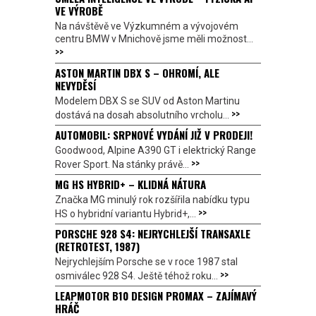
VE VÝROBĚ
Na návštěvě ve Výzkumném a vývojovém
centru BMW v Mnichově jsme měli možnost...
>>
ASTON MARTIN DBX S – OHROMÍ, ALE
NEVYDĚSÍ
Modelem DBX S se SUV od Aston Martinu
>>
dostává na dosah absolutního vrcholu...
AUTOMOBIL: SRPNOVÉ VYDÁNÍ JIŽ V PRODEJI!
Goodwood, Alpine A390 GT i elektrický Range
>>
Rover Sport. Na stánky právě...
MG HS HYBRID+ – KLIDNÁ NÁTURA
Značka MG minulý rok rozšířila nabídku typu
>>
HS o hybridní variantu Hybrid+,...
PORSCHE 928 S4: NEJRYCHLEJŠÍ TRANSAXLE
(RETROTEST, 1987)
Nejrychlejším Porsche se v roce 1987 stal
>>
osmiválec 928 S4. Ještě téhož roku...
LEAPMOTOR B10 DESIGN PROMAX – ZAJÍMAVÝ
HRÁČ