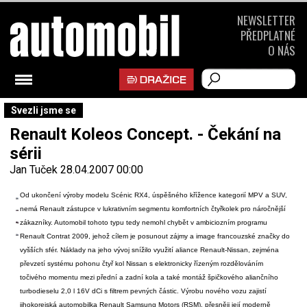
NEWSLETTER
PŘEDPLATNÉ
O NÁS
Svezli jsme se
Renault Koleos Concept. - Čekání na
sérii
Jan Tuček
28.04.2007 00:00
Od ukončení výroby modelu Scénic RX4, úspěšného křížence kategorií MPV a SUV,
nemá Renault zástupce v lukrativním segmentu komfortních čtyřkolek pro náročnější
zákazníky. Automobil tohoto typu tedy nemohl chybět v ambiciozním programu
Renault Contrat 2009, jehož cílem je posunout zájmy a image francouzské značky do
vyšších sfér. Náklady na jeho vývoj snížilo využití aliance Renault-Nissan, zejména
převzetí systému pohonu čtyř kol Nissan s elektronicky řízeným rozdělováním
točivého momentu mezi přední a zadní kola a také montáž špičkového aliančního
turbodieselu 2,0 l 16V dCi s filtrem pevných částic. Výrobu nového vozu zajistí
jihokorejská automobilka Renault Samsung Motors (RSM), přesněji její moderně