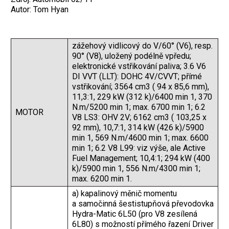
Autor: Tom Hyan
zážehový vidlicový do V/60° (V6), resp.
90° (V8), uložený podélně vpředu;
elektronické vstřikování paliva; 3.6 V6
DI VVT (LLT): DOHC 4V/CVVT; přímé
vstřikování; 3564 cm3 ( 94 x 85,6 mm),
11,3:1, 229 kW (312 k)/6400 min 1, 370
N.m/5200 min 1; max. 6700 min 1; 6.2
MOTOR
V8 LS3: OHV 2V; 6162 cm3 ( 103,25 x
92 mm), 10,7:1, 314 kW (426 k)/5900
min 1, 569 N.m/4600 min 1; max. 6600
min 1; 6.2 V8 L99: viz výše, ale Active
Fuel Management; 10,4:1; 294 kW (400
k)/5900 min 1, 556 N.m/4300 min 1;
max. 6200 min 1.
a) kapalinový měnič momentu
a samočinná šestistupňová převodovka
Hydra-Matic 6L50 (pro V8 zesílená
6L80) s možností přímého řazení Driver