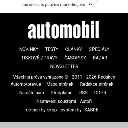
>>
řad se často používá marketingové...
NOVINKY
TESTY
ČLÁNKY
SPECIÁLY
TISKOVÉ ZPRÁVY
ČASOPISY
BAZAR
NEWSLETTER
Všechna práva vyhrazena ©
|
2011 - 2026 Redakce
Automotorevue
|
Mapa stránek
|
Redakce stránek
|
Napište nám
|
Předplatné
|
RSS
|
GDPR
|
Nastavení soukromí
Autoři
design by skop
|
system by
SABRE
|