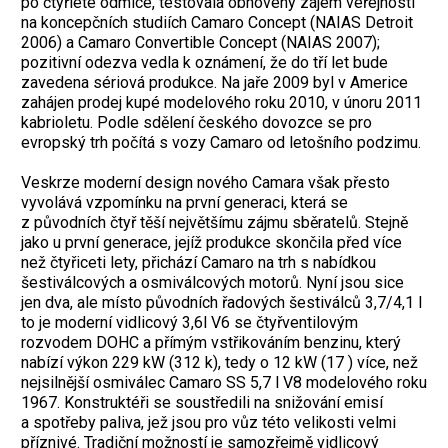
po čtyřleté odmlce, testovala obnovený zájem veřejnosti
na koncepčních studiích Camaro Concept (NAIAS Detroit
2006) a Camaro Convertible Concept (NAIAS 2007);
pozitivní odezva vedla k oznámení, že do tří let bude
zavedena sériová produkce. Na jaře 2009 byl v Americe
zahájen prodej kupé modelového roku 2010, v únoru 2011
kabrioletu. Podle sdělení českého dovozce se pro
evropský trh počítá s vozy Camaro od letošního podzimu.
Veskrze moderní design nového Camara však přesto
vyvolává vzpomínku na první generaci, která se
z původních čtyř těší největšímu zájmu sběratelů. Stejně
jako u první generace, jejíž produkce skončila před více
než čtyřiceti lety, přichází Camaro na trh s nabídkou
šestiválcových a osmiválcových motorů. Nyní jsou sice
jen dva, ale místo původních řadových šestiválců 3,7/4,1 l
to je moderní vidlicový 3,6l V6 se čtyřventilovým
rozvodem DOHC a přímým vstřikováním benzinu, který
nabízí výkon 229 kW (312 k), tedy o 12 kW (17 ) více, než
nejsilnější osmiválec Camaro SS 5,7 l V8 modelového roku
1967. Konstruktéři se soustředili na snižování emisí
a spotřeby paliva, jež jsou pro vůz této velikosti velmi
příznivé. Tradiční možností je samozřejmě vidlicový