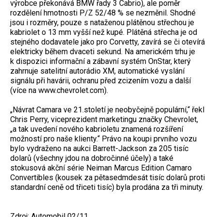
výrobce překonává BMW řady 3 Cabrio), ale poměr
rozdělení hmotnosti P/Z 52/48 % se nezměnil. Shodné
jsou i rozměry, pouze s nataženou plátěnou střechou je
kabriolet o 13 mm vyšší než kupé. Plátěná střecha je od
stejného dodavatele jako pro Corvetty, zavírá se či otevírá
elektricky během dvaceti sekund. Na americkém trhu je
k dispozici informační a zábavní systém OnStar, který
zahrnuje satelitní autorádio XM, automatické vyslání
signálu při havárii, ochranu před zcizením vozu a další
(více na www.chevrolet.com).
„Návrat Camara ve 21.století je neobyčejně populární,“ řekl
Chris Perry, viceprezident marketingu značky Chevrolet,
„a tak uvedení nového kabrioletu znamená rozšíření
možností pro naše klienty.“ Právo na koupi prvního vozu
bylo vydraženo na aukci Barrett-Jackson za 205 tisíc
dolarů (všechny jdou na dobročinné účely) a také
stokusová akční série Neiman Marcus Edition Camaro
Convertibles (kousek za pětasedmdesát tisíc dolarů proti
standardní ceně od třiceti tisíc) byla prodána za tři minuty.
Zdroj: Automobil 02/11