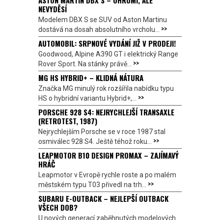
ASTON MARTIN DBX S – OHROMÍ, ALE
NEVYDĚSÍ
Modelem DBX S se SUV od Aston Martinu
>>
dostává na dosah absolutního vrcholu...
AUTOMOBIL: SRPNOVÉ VYDÁNÍ JIŽ V PRODEJI!
Goodwood, Alpine A390 GT i elektrický Range
>>
Rover Sport. Na stánky právě...
MG HS HYBRID+ – KLIDNÁ NÁTURA
Značka MG minulý rok rozšířila nabídku typu
>>
HS o hybridní variantu Hybrid+,...
PORSCHE 928 S4: NEJRYCHLEJŠÍ TRANSAXLE
(RETROTEST, 1987)
Nejrychlejším Porsche se v roce 1987 stal
>>
osmiválec 928 S4. Ještě téhož roku...
LEAPMOTOR B10 DESIGN PROMAX – ZAJÍMAVÝ
HRÁČ
Leapmotor v Evropě rychle roste a po malém
>>
městském typu T03 přivedl na trh...
SUBARU E-OUTBACK – NEJLEPŠÍ OUTBACK
VŠECH DOB?
U nových generací zaběhnutých modelových