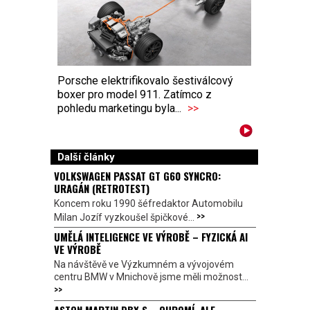
Porsche elektrifikovalo šestiválcový
boxer pro model 911. Zatímco z
pohledu marketingu byla...
>>
Další články
VOLKSWAGEN PASSAT GT G60 SYNCRO:
URAGÁN (RETROTEST)
Koncem roku 1990 šéfredaktor Automobilu
>>
Milan Jozíf vyzkoušel špičkové...
UMĚLÁ INTELIGENCE VE VÝROBĚ – FYZICKÁ AI
VE VÝROBĚ
Na návštěvě ve Výzkumném a vývojovém
centru BMW v Mnichově jsme měli možnost...
>>