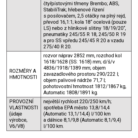
čtyřpístovými třmeny Brembo; ABS,
StabiliTrak; hřebenové řízení
s posilovačem, 2,5 otáčky na plný rejd,
převod 16,1:1; kola 18“ ocelová (pouze
LS) nebo z hliníkové slitiny 18/19/20“,
pneumatiky 245/55 R 18, 245/50 R 19
a pro SS vpředu 245/45 R 20 a vzadu
275/40 R 20.
rozvor náprav 2852 mm, rozchod kol
1618/1628 (SS: 1618) mm; d/š/v
4836/1918/1389 mm; objem
ROZMĚRY A
zavazadlového prostoru 290/222 l;
HMOTNOSTI
objem palivové nádrže 71,7 l;
pohotovostní hmotnost 1812/1867 kg,
Automatic 1808/1891 kg.
PROVOZNÍ
největší rychlost 220/250 km/h;
VLASTNOSTI
spotřeba EPA město 13,8/14,4
(údaje
(Automatic 13,1/14,4) l/100 km
výrobce,
a dálnice 8,1/9,8 (Automatic 8,1/9,4)
V6/V8)
l/100 km.