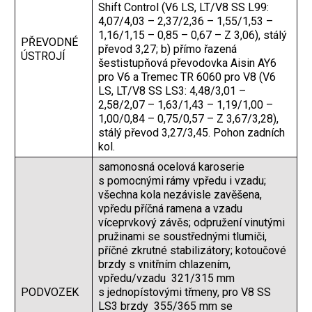
Shift Control (V6 LS, LT/V8 SS L99:
4,07/4,03 – 2,37/2,36 – 1,55/1,53 –
1,16/1,15 – 0,85 – 0,67 – Z 3,06), stálý
PŘEVODNÉ
převod 3,27; b) přímo řazená
ÚSTROJÍ
šestistupňová převodovka Aisin AY6
pro V6 a Tremec TR 6060 pro V8 (V6
LS, LT/V8 SS LS3: 4,48/3,01 –
2,58/2,07 – 1,63/1,43 – 1,19/1,00 –
1,00/0,84 – 0,75/0,57 – Z 3,67/3,28),
stálý převod 3,27/3,45. Pohon zadních
kol.
samonosná ocelová karoserie
s pomocnými rámy vpředu i vzadu;
všechna kola nezávisle zavěšena,
vpředu příčná ramena a vzadu
víceprvkový závěs; odpružení vinutými
pružinami se soustřednými tlumiči,
příčné zkrutné stabilizátory; kotoučové
brzdy s vnitřním chlazením,
vpředu/vzadu 321/315 mm
PODVOZEK
s jednopístovými třmeny, pro V8 SS
LS3 brzdy 355/365 mm se