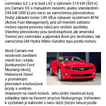
osmiválec 6,2 l, a to buď LS3 s výkonem 314 kW (426 k)
pro Camaro SS s manuálním řazením, anebo standardním
294 kW (400 k) pro verzi se samočinnou převodovkou.
Druhý základní motor L99 V8 je vybaven systémem AFM
(Active Fuel Management), jenž při menším zatížení
motoru vypíná polovinu válců pro snížení spotřeby.
Všechny převodovky jsou šestistupňové, jak americká
Tremec pro osmiválec a japonská Aisin pro šestiválec, tak
samočinná GM Hydra-Matic různého typu podle motoru.
Nové Camaro má
nezávislé zavěšení
všech kol i vzadu
(konkurenční Ford
Mustang nikoli),
hřebenové řízení
s proměnným
převodem a kotoučové
brzdy s vnitřním
chlazením na všech kolech. Jeho jízdní vlastnosti byly
odladěny také na Severní smyčce Nürburgringu. Vzhledem
k výztuhám je kab­riolet o něco těžší (torzní tuhost podle