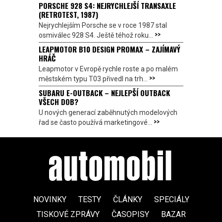
PORSCHE 928 S4: NEJRYCHLEJŠÍ TRANSAXLE
(RETROTEST, 1987)
Nejrychlejším Porsche se v roce 1987 stal
>>
osmiválec 928 S4. Ještě téhož roku...
LEAPMOTOR B10 DESIGN PROMAX – ZAJÍMAVÝ
HRÁČ
Leapmotor v Evropě rychle roste a po malém
>>
městském typu T03 přivedl na trh...
SUBARU E-OUTBACK – NEJLEPŠÍ OUTBACK
VŠECH DOB?
U nových generací zaběhnutých modelových
>>
řad se často používá marketingové...
NOVINKY
TESTY
ČLÁNKY
SPECIÁLY
TISKOVÉ ZPRÁVY
ČASOPISY
BAZAR