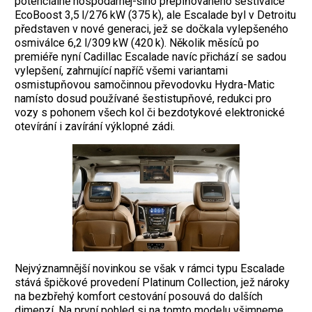
potenciálně hospodárněj-šího přeplňovaného šestiválce
EcoBoost 3,5 l/276 kW (375 k), ale Escalade byl v Detroitu
představen v nové generaci, jež se dočkala vylepšeného
osmiválce 6,2 l/309 kW (420 k). Několik měsíců po
premiéře nyní Cadillac Escalade navíc přichází se sadou
vylepšení, zahrnující napříč všemi variantami
osmistupňovou samočinnou převodovku Hydra-Matic
namísto dosud používané šestistupňové, redukci pro
vozy s pohonem všech kol či bezdotykové elektronické
otevírání i zavírání výklopné zádi.
Nejvýznamnější novinkou se však v rámci typu Escalade
stává špičkové provedení Platinum Collection, jež nároky
na bezbřehý komfort cestování posouvá do dalších
dimenzí. Na první pohled si na tomto modelu všimneme