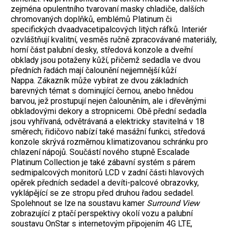
zejména opulentního tvarovaní masky chladiče, dalších
chromovaných doplňků, emblémů Platinum či
specifických dvaadvacetipalcových litých ráfků. Interiér
ozvláštňují kvalitní, vesměs ručně zpracovávané materiály,
horní část palubní desky, středová konzole a dveřní
obklady jsou potaženy kůží, přičemž sedadla ve dvou
předních řadách mají čalounění nejjemnější kůží
Nappa. Zákazník může vybírat ze dvou základních
barevných témat s dominující černou, anebo hnědou
barvou, jež prostupují nejen čalouněním, ale i dřevěnými
obkladovými dekory a stropnicemi. Obě přední sedadla
jsou vyhřívaná, odvětrávaná a elektricky stavitelná v 18
směrech; řidičovo nabízí také masážní funkci, středová
konzole skrývá rozměrnou klimatizovanou schránku pro
chlazení nápojů. Součástí nového stupně Escalade
Platinum Collection je také zábavní systém s párem
sedmipalcových monitorů LCD v zadní části hlavových
opěrek předních sedadel a devíti-palcové obrazovky,
vyklápějící se ze stropu před druhou řadou sedadel.
Spolehnout se lze na soustavu kamer
Surround View
zobrazující z ptačí perspektivy okolí vozu a palubní
soustavu OnStar s internetovým připojením 4G LTE,