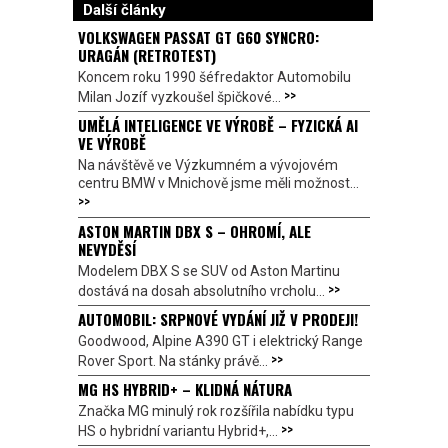
Další články
VOLKSWAGEN PASSAT GT G60 SYNCRO:
URAGÁN (RETROTEST)
Koncem roku 1990 šéfredaktor Automobilu
>>
Milan Jozíf vyzkoušel špičkové...
UMĚLÁ INTELIGENCE VE VÝROBĚ – FYZICKÁ AI
VE VÝROBĚ
Na návštěvě ve Výzkumném a vývojovém
centru BMW v Mnichově jsme měli možnost...
>>
ASTON MARTIN DBX S – OHROMÍ, ALE
NEVYDĚSÍ
Modelem DBX S se SUV od Aston Martinu
>>
dostává na dosah absolutního vrcholu...
AUTOMOBIL: SRPNOVÉ VYDÁNÍ JIŽ V PRODEJI!
Goodwood, Alpine A390 GT i elektrický Range
>>
Rover Sport. Na stánky právě...
MG HS HYBRID+ – KLIDNÁ NÁTURA
Značka MG minulý rok rozšířila nabídku typu
>>
HS o hybridní variantu Hybrid+,...