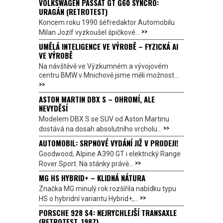
VOLKSWAGEN PASSAT GT G60 SYNCRO:
URAGÁN (RETROTEST)
Koncem roku 1990 šéfredaktor Automobilu
>>
Milan Jozíf vyzkoušel špičkové...
UMĚLÁ INTELIGENCE VE VÝROBĚ – FYZICKÁ AI
VE VÝROBĚ
Na návštěvě ve Výzkumném a vývojovém
centru BMW v Mnichově jsme měli možnost...
>>
ASTON MARTIN DBX S – OHROMÍ, ALE
NEVYDĚSÍ
Modelem DBX S se SUV od Aston Martinu
>>
dostává na dosah absolutního vrcholu...
AUTOMOBIL: SRPNOVÉ VYDÁNÍ JIŽ V PRODEJI!
Goodwood, Alpine A390 GT i elektrický Range
>>
Rover Sport. Na stánky právě...
MG HS HYBRID+ – KLIDNÁ NÁTURA
Značka MG minulý rok rozšířila nabídku typu
>>
HS o hybridní variantu Hybrid+,...
PORSCHE 928 S4: NEJRYCHLEJŠÍ TRANSAXLE
(RETROTEST, 1987)