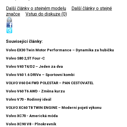
Další články o stejném modelu
|
Další články o stejné
značce
|
Vstup do diskuze (0)
Související články:
Volvo EX30 Twin Motor Performance – Dynamika za hubičku
Volvo S80 2,5T Four-C
Volvo V40 T4/D2 – Jeden za dva
Volvo V60 1.6 DRIVe – Sportovní kombi
VOLVO V60 D4 FWD POLESTAR – PAN CESTOVATEL
Volvo V60 T6 AWD - Změna kurzu
Volvo V70 - Rodinný ideál
VOLVO XC60 T8 TWIN ENGINE – Moderní pojetí výkonu
Volvo XC70 - Americká móda
Volvo XC90 V8 - Plnokrevník