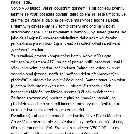
najde i zde...
Volvo V50 působí velmi robustním dojmem již při pohledu zvenku,
jakmile se však posadíte dovnitř, tento dojem se ještě umocní. Je
zřejmé, že Volvo si dalo na celkové masivnosti hodně záležet.
Příjemným osvěžením je v tomto směru ono originální pojetí
středového panelu. V testovaném automobilu byl navíc (stejně tak
jako další výplně) proveden originálním dekorem z kouřového
průhledného plastu Iced Aqua, který částečně odhaluje některé
„vnitřnosti“ interiéru.
Zavazadlový prostor kompaktního kombi Volvo V50 svým
základním objemem 417 l na první pohled příliš neohromí, potěší
však jeho velmi snadná rozšiřitelnost (mimo jiné vpřed sklopné
sedadlo spolujezdce, zvyšující možnou délku přepravovaných
předmětů) a především kvalitní čalounění. Samostatnou kapitolou
je potom řada praktických detailů, příjemně usnadňujících
bezpečné ukládání rozličných předmětů či nákupních tašek.
Zatímco zavazadlový prostor je plný zajímavých nápadů, na
předních sedadlech se s odkládacími prostory dost šetřilo, a to
dokonce i ve velikostech kapes ve dveřích.
Dvoulitrový turbodiesel potvrdil své kvality již ve Fordu Mondeo.
Anive Volvu neztratil nic ze své dynamiky, avšak polepšil si díky
účinnějšímu odhlučnění. Svezení s modelem V50 2,0D je tedy
rychlé, příjemně „pevné“, pohodlné a také úsporné.