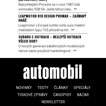
Nejrychlejším Porsche se v roce 1987 stal
>>
osmiválec 928 S4. Ještě téhož roku...
LEAPMOTOR B10 DESIGN PROMAX – ZAJÍMAVÝ
HRÁČ
Leapmotor v Evropě rychle roste a po malém
>>
městském typu T03 přivedl na trh...
SUBARU E-OUTBACK – NEJLEPŠÍ OUTBACK
VŠECH DOB?
U nových generací zaběhnutých modelových
>>
řad se často používá marketingové...
NOVINKY
TESTY
ČLÁNKY
SPECIÁLY
TISKOVÉ ZPRÁVY
ČASOPISY
BAZAR
NEWSLETTER