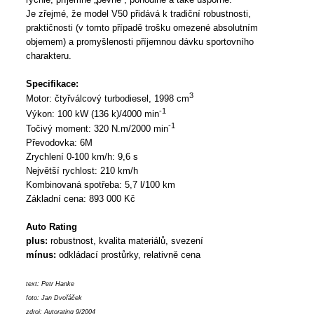
Je zřejmé, že model V50 přidává k tradiční robustnosti,
praktičnosti (v tomto případě trošku omezené absolutním
objemem) a promyšlenosti příjemnou dávku sportovního
charakteru.
Specifikace:
3
Motor: čtyřválcový turbodiesel, 1998 cm
-1
Výkon: 100 kW (136 k)/4000 min
-1
Točivý moment: 320 N.m/2000 min
Převodovka: 6M
Zrychlení 0-100 km/h: 9,6 s
Největší rychlost: 210 km/h
Kombinovaná spotřeba: 5,7 l/100 km
Základní cena: 893 000 Kč
Auto Rating
plus:
robustnost, kvalita materiálů, svezení
mínus:
odkládací prostůrky, relativně cena
text: Petr Hanke
f
oto: Jan
Dvořáček
zdroj: Autorating 9/2004