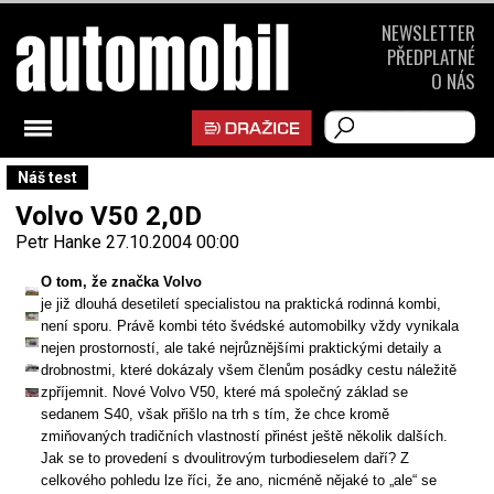
NEWSLETTER
PŘEDPLATNÉ
O NÁS
Náš test
Volvo V50 2,0D
Petr Hanke
27.10.2004 00:00
O tom, že značka Volvo
je již dlouhá desetiletí specialistou na praktická rodinná kombi,
není sporu. Právě kombi této švédské automobilky vždy vynikala
nejen prostorností, ale také nejrůznějšími praktickými detaily a
drobnostmi, které dokázaly všem členům posádky cestu náležitě
zpříjemnit. Nové Volvo V50, které má společný základ se
sedanem S40, však přišlo na trh s tím, že chce kromě
zmiňovaných tradičních vlastností přinést ještě několik dalších.
Jak se to provedení s dvoulitrovým turbodieselem daří? Z
celkového pohledu lze říci, že ano, nicméně nějaké to „ale“ se