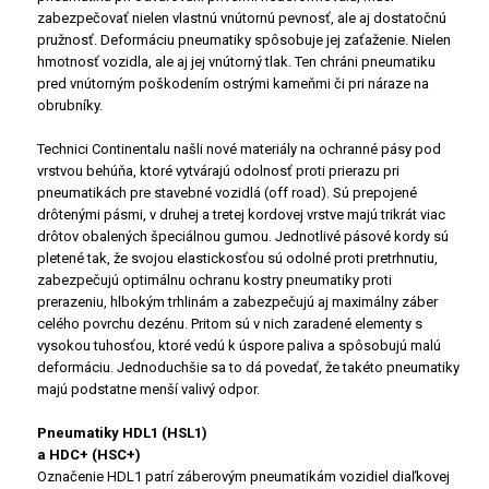
zabezpečovať nielen vlastnú vnútornú pevnosť, ale aj dostatočnú
pružnosť. Deformáciu pneumatiky spôsobuje jej zaťaženie. Nielen
hmotnosť vozidla, ale aj jej vnútorný tlak. Ten chráni pneumatiku
pred vnútorným poškodením ostrými kameňmi či pri náraze na
obrubníky.
Technici Continentalu našli nové materiály na ochranné pásy pod
vrstvou behúňa, ktoré vytvárajú odolnosť proti prierazu pri
pneumatikách pre stavebné vozidlá (off road). Sú prepojené
drôtenými pásmi, v druhej a tretej kordovej vrstve majú trikrát viac
drôtov obalených špeciálnou gumou. Jednotlivé pásové kordy sú
pletené tak, že svojou elastickosťou sú odolné proti pretrhnutiu,
zabezpečujú optimálnu ochranu kostry pneumatiky proti
prerazeniu, hlbokým trhlinám a zabezpečujú aj maximálny záber
celého povrchu dezénu. Pritom sú v nich zaradené elementy s
vysokou tuhosťou, ktoré vedú k úspore paliva a spôsobujú malú
deformáciu. Jednoduchšie sa to dá povedať, že takéto pneumatiky
majú podstatne menší valivý odpor.
Pneumatiky HDL1 (HSL1)
a HDC+ (HSC+)
Označenie HDL1 patrí záberovým pneumatikám vozidiel diaľkovej