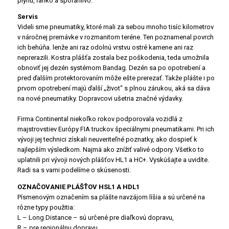
plynu, ľahko a spoľahlivo.
Servis
Videli sme pneumatiky, ktoré mali za sebou mnoho tisíc kilometrov
v náročnej premávke v rozmanitom teréne. Ten poznamenal povrch
ich behúňa. lenže ani raz odolnú vrstvu ostré kamene ani raz
neprerazili. Kostra plášťa zostala bez poškodenia, teda umožnila
obnoviť jej dezén systémom Bandag. Dezén sa po opotrebení a
pred ďalším protektorovaním môže ešte prerezať. Takže plášte i po
prvom opotrebení majú ďalší „život“ s plnou zárukou, aká sa dáva
na nové pneumatiky. Dopravcovi ušetria značné výdavky.
Firma Continental niekoľko rokov podporovala vozidlá z
majstrovstiev Európy FIA truckov špeciálnymi pneumatikami. Pri ich
vývoji jej technici získali neuveriteľné poznatky, ako dospieť k
najlepším výsledkom. Najmä ako znížiť valivé odpory. Všetko to
uplatnili pri vývoji nových plášťov HL1 a HC+. Vyskúšajte a uvidíte.
Radi sa s vami podelíme o skúsenosti.
OZNAČOVANIE PLÁŠŤOV HSL1 A HDL1
Písmenovým označením sa plášte navzájom líšia a sú určené na
rôzne typy použitia:
L – Long Distance – sú určené pre diaľkovú dopravu,
R – pre regionálnu dopravu,