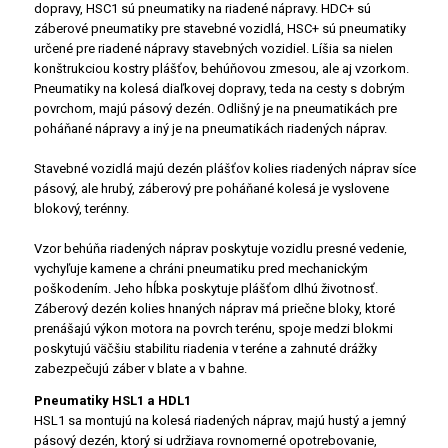
dopravy, HSC1 sú pneumatiky na riadené nápravy. HDC+ sú
záberové pneumatiky pre stavebné vozidlá, HSC+ sú pneumatiky
určené pre riadené nápravy stavebných vozidiel. Líšia sa nielen
konštrukciou kostry plášťov, behúňovou zmesou, ale aj vzorkom.
Pneumatiky na kolesá diaľkovej dopravy, teda na cesty s dobrým
povrchom, majú pásový dezén. Odlišný je na pneumatikách pre
poháňané nápravy a iný je na pneumatikách riadených náprav.
Stavebné vozidlá majú dezén plášťov kolies riadených náprav síce
pásový, ale hrubý, záberový pre poháňané kolesá je vyslovene
blokový, terénny.
Vzor behúňa riadených náprav poskytuje vozidlu presné vedenie,
vychyľuje kamene a chráni pneumatiku pred mechanickým
poškodením. Jeho hĺbka poskytuje plášťom dlhú životnosť.
Záberový dezén kolies hnaných náprav má priečne bloky, ktoré
prenášajú výkon motora na povrch terénu, spoje medzi blokmi
poskytujú väčšiu stabilitu riadenia v teréne a zahnuté drážky
zabezpečujú záber v blate a v bahne.
Pneumatiky HSL1 a HDL1
HSL1 sa montujú na kolesá riadených náprav, majú hustý a jemný
pásový dezén, ktorý si udržiava rovnomerné opotrebovanie,