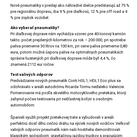
Nové pneumatiky v predaji ako náhradné dielce predstavujú až 75 %
pre regionálnu dopravu, iba 9 % pre diaľkovú, 12 % pre off road a 4
% pre zvyšok vozidiel.
Ako vyberať pneumatiky?
Pri diaľkovej doprave nám vychádza vzorec pre 40-tonový kamión
takto: počet prejdených kilometrov za rok – 200 000, pri spotrebe
paliva priemerne 30 litrov na 100 km, pri cene paliva priemerne 0,80
eura, potom možná úspora paliva na optimálnych pneumatikách
správne hustených pri diaľkovej doprave môže byť 4,4 %, čo
znamená 2112 eur ročne.
Test valivých odporov
Predvádzanie nových pneumatík Conti HSL1, HDL1 Eco plus sa
odohrávalo v areáli autodrómu Ricarda Tormu neďaleko Valencie.
Pomenovanie má podľa skvelého motocyklového pretekára, ktorý
zahynul počas testovania pri nešťastnej kolízii s osobným
automobilom.
Španieli využili projekt pretekovej trate a vybudovali v areáli
perfektnú dosť dlhú cvičnú dráhu na výcvik nových vodičov. Veľkosť
valivých odporov pneumatík nám naši hostitelia demonštrovali
klasickým spôsobom: gravitačnou jazdou truckov s pracujúcim