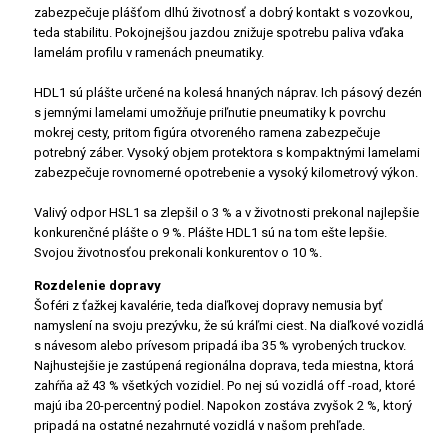
zabezpečuje plášťom dlhú životnosť a dobrý kontakt s vozovkou,
teda stabilitu. Pokojnejšou jazdou znižuje spotrebu paliva vďaka
lamelám profilu v ramenách pneumatiky.
HDL1 sú plášte určené na kolesá hnaných náprav. Ich pásový dezén
s jemnými lamelami umožňuje priľnutie pneumatiky k povrchu
mokrej cesty, pritom figúra otvoreného ramena zabezpečuje
potrebný záber. Vysoký objem protektora s kompaktnými lamelami
zabezpečuje rovnomerné opotrebenie a vysoký kilometrový výkon.
Valivý odpor HSL1 sa zlepšil o 3 % a v životnosti prekonal najlepšie
konkurenčné plášte o 9 %. Plášte HDL1 sú na tom ešte lepšie.
Svojou životnosťou prekonali konkurentov o 10 %.
Rozdelenie dopravy
Šoféri z ťažkej kavalérie, teda diaľkovej dopravy nemusia byť
namyslení na svoju prezývku, že sú kráľmi ciest. Na diaľkové vozidlá
s návesom alebo prívesom pripadá iba 35 % vyrobených truckov.
Najhustejšie je zastúpená regionálna doprava, teda miestna, ktorá
zahŕňa až 43 % všetkých vozidiel. Po nej sú vozidlá off -road, ktoré
majú iba 20-percentný podiel. Napokon zostáva zvyšok 2 %, ktorý
pripadá na ostatné nezahrnuté vozidlá v našom prehľade.