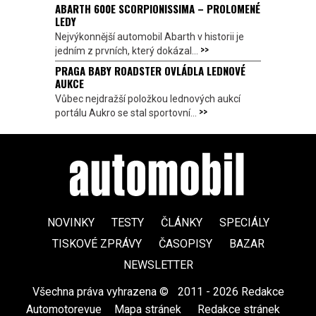
ABARTH 600E SCORPIONISSIMA – PROLOMENÉ
LEDY
Nejvýkonnější automobil Abarth v historii je
>>
jedním z prvních, který dokázal...
PRAGA BABY ROADSTER OVLÁDLA LEDNOVÉ
AUKCE
Vůbec nejdražší položkou lednových aukcí
>>
portálu Aukro se stal sportovní...
NOVINKY
TESTY
ČLÁNKY
SPECIÁLY
TISKOVÉ ZPRÁVY
ČASOPISY
BAZAR
NEWSLETTER
Všechna práva vyhrazena ©
|
2011 - 2026 Redakce
Automotorevue
|
Mapa stránek
|
Redakce stránek
|