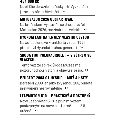
434 000 KČ
Nové Clio dorazilo na český trh. Vyzkoušeli
>>
jsme je v rámci čtvrteční...
MOTOSALON 2026 ODSTARTOVAL
Na brněnském výstavišti se dnes otevřel
>>
Motosalon 2026, mezinárodní veletrh...
HYUNDAI LANTRA 1.6 GLS: VLASTNÍ CESTOU
Na autosalonu ve Frankfurtu v roce 1995
>>
představil Hyundai druhou generaci...
ŠKODA 1101 POLOKABRIOLET – S VĚTREM VE
VLASECH
Tento vůz ze sbírek Škoda Muzea má
>>
pozoruhodnou historii a objevuje se na...
PEUGEOT 2008 GT HYBRID – MILÝ A HBITÝ
Berete-li 2008 jen jako zvýšenou 208, budete
>>
překvapeni nesrovnatelně...
LEAPMOTOR B10 – PRAKTICKÝ A DOSTUPNÝ
Nový Leapmotor B10 je prvním vozem
postaveným na nové platformě Leap 3.5
>>
určené...