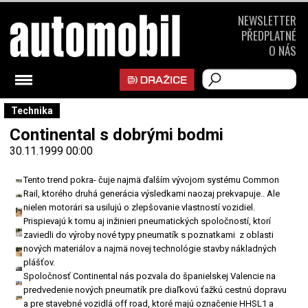
NEWSLETTER
PŘEDPLATNÉ
O NÁS
Technika
Continental s dobrými bodmi
30.11.1999 00:00
Tento trend pokra- čuje najmä ďalším vývojom systému Common
Rail, ktorého druhá generácia výsledkami naozaj prekvapuje.. Ale
nielen motorári sa usilujú o zlepšovanie vlastností vozidiel.
Prispievajú k tomu aj inžinieri pneumatických spoločností, ktorí
zaviedli do výroby nové typy pneumatík s poznatkami z oblasti
nových materiálov a najmä novej technológie stavby nákladných
plášťov.
Spoločnosť Continental nás pozvala do španielskej Valencie na
predvedenie nových pneumatík pre diaľkovú ťažkú cestnú dopravu
a pre stavebné vozidlá off road, ktoré majú označenie HHSL1 a