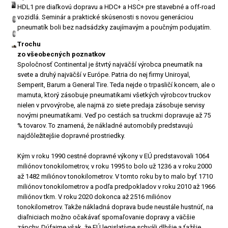
HDL1 pre diaľkovú dopravu a HDC+ a HSC+ pre stavebné a off-road
vozidlá. Seminár a praktické skúsenosti s novou generáciou
pneumatík boli bez nadsádzky zaujímavým a poučným podujatím.
Trochu
zo všeobecných poznatkov
Spoločnosť Continental je štvrtý najväčší výrobca pneumatík na
svete a druhý najväčší v Európe. Patria do nej firmy Uniroyal,
Semperit, Barum a General Tire. Teda nejde o trpasličí koncern, ale o
mamuta, ktorý zásobuje pneumatikami všetkých výrobcov truckov
nielen v prvovýrobe, ale najmä zo siete predaja zásobuje servisy
novými pneumatikami. Veď po cestách sa truckmi dopravuje až 75
% tovarov. To znamená, že nákladné automobily predstavujú
najdôležitejšie dopravné prostriedky.
Kým v roku 1990 cestné dopravné výkony v EÚ predstavovali 1064
miliónov tonokilometrov, v roku 1995 to bolo už 1236 a v roku 2000
až 1482 miliónov tonokilometrov. V tomto roku by to malo byť 1710
miliónov tonokilometrov a podľa predpokladov v roku 2010 až 1966
miliónov tkm. V roku 2020 dokonca až 2516 miliónov
tonokilometrov. Takže nákladná doprava bude neustále hustnúť, na
diaľniciach možno očakávať spomaľovanie dopravy a väčšie
zápchy. Dúfajme však, že EÚ legislatívne schváli dlhšie a ťažšie