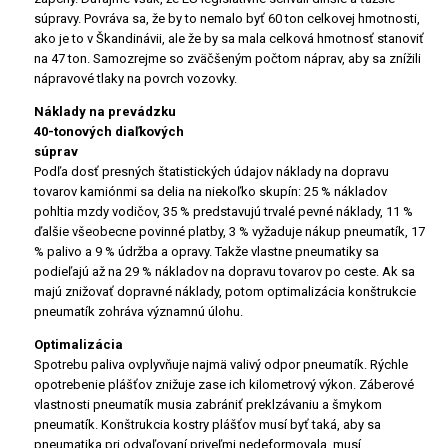
súpravy. Povráva sa, že by to nemalo byť 60 ton celkovej hmotnosti,
ako je to v Škandinávii, ale že by sa mala celková hmotnosť stanoviť
na 47 ton. Samozrejme so zväčšeným počtom náprav, aby sa znížili
nápravové tlaky na povrch vozovky.
Náklady na prevádzku
40-tonových diaľkových
súprav
Podľa dosť presných štatistických údajov náklady na dopravu
tovarov kamiónmi sa delia na niekoľko skupín: 25 % nákladov
pohltia mzdy vodičov, 35 % predstavujú trvalé pevné náklady, 11 %
ďalšie všeobecne povinné platby, 3 % vyžaduje nákup pneumatík, 17
% palivo a 9 % údržba a opravy. Takže vlastne pneumatiky sa
podieľajú až na 29 % nákladov na dopravu tovarov po ceste. Ak sa
majú znižovať dopravné náklady, potom optimalizácia konštrukcie
pneumatík zohráva významnú úlohu.
Optimalizácia
Spotrebu paliva ovplyvňuje najmä valivý odpor pneumatík. Rýchle
opotrebenie plášťov znižuje zase ich kilometrový výkon. Záberové
vlastnosti pneumatík musia zabrániť preklzávaniu a šmykom
pneumatík. Konštrukcia kostry plášťov musí byť taká, aby sa
pneumatika pri odvaľovaní priveľmi nedeformovala, musí