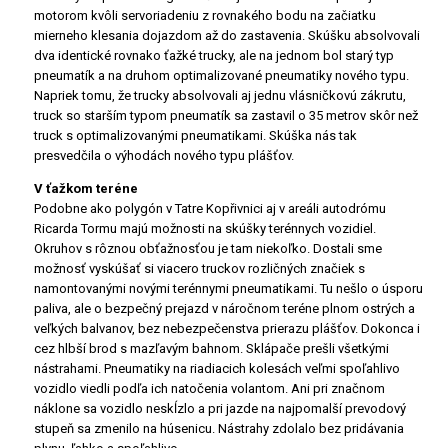
motorom kvôli servoriadeniu z rovnakého bodu na začiatku
mierneho klesania dojazdom až do zastavenia. Skúšku absolvovali
dva identické rovnako ťažké trucky, ale na jednom bol starý typ
pneumatík a na druhom optimalizované pneumatiky nového typu.
Napriek tomu, že trucky absolvovali aj jednu vlásničkovú zákrutu,
truck so starším typom pneumatík sa zastavil o 35 metrov skôr než
truck s optimalizovanými pneumatikami. Skúška nás tak
presvedčila o výhodách nového typu plášťov.
V ťažkom teréne
Podobne ako polygón v Tatre Kopřivnici aj v areáli autodrómu
Ricarda Tormu majú možnosti na skúšky terénnych vozidiel.
Okruhov s rôznou obťažnosťou je tam niekoľko. Dostali sme
možnosť vyskúšať si viacero truckov rozličných značiek s
namontovanými novými terénnymi pneumatikami. Tu nešlo o úsporu
paliva, ale o bezpečný prejazd v náročnom teréne plnom ostrých a
veľkých balvanov, bez nebezpečenstva prierazu plášťov. Dokonca i
cez hlbší brod s mazľavým bahnom. Sklápače prešli všetkými
nástrahami. Pneumatiky na riadiacich kolesách veľmi spoľahlivo
vozidlo viedli podľa ich natočenia volantom. Ani pri značnom
náklone sa vozidlo neskĺzlo a pri jazde na najpomalší prevodový
stupeň sa zmenilo na húsenicu. Nástrahy zdolalo bez pridávania