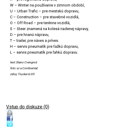
W – Winter na používanie v zimnom období,
U – Urban Trafic – pre mestskú dopravu,
C – Construction – pre stavebné vozidlá,
O – Off Road – pre terénne vozidlá,
S – Steer znamená na kolesá riadenej nápravy,
D – pre hnanú nápravu,
T – trailer, pre náves a príves.
H – servis pneumatík pre ťažkú dopravu,
L – servis pneumatík pre ľahkú dopravu.
text: Stano Cvengroš
foto: sc a Continental:
zdroj: Trucker 6/05
Vstup do diskuze (0)