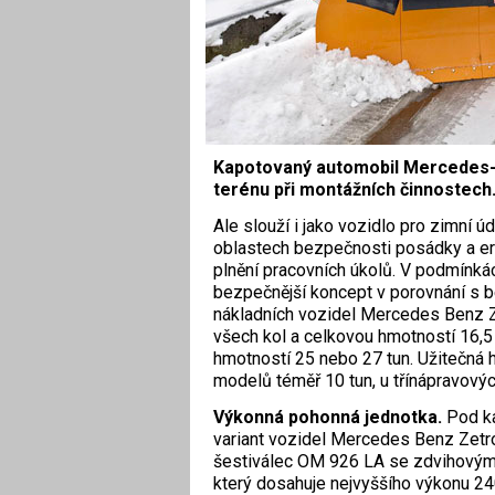
Kapotovaný automobil Mercedes-
terénu při montážních činnostech
Ale slouží i jako vozidlo pro zimní ú
oblastech bezpečnosti posádky a ergo
plnění pracovních úkolů. V podmínká
bezpečnější koncept v porovnání s 
nákladních vozidel Mercedes Benz 
všech kol a celkovou hmotností 16,5 
hmotností 25 nebo 27 tun. Užitečná
modelů téměř 10 tun, u třínápravovýc
Výkonná pohonná jednotka.
Pod k
variant vozidel Mercedes Benz Zetr
šestiválec OM 926 LA se zdvihovým 
který dosahuje nejvyššího výkonu 24