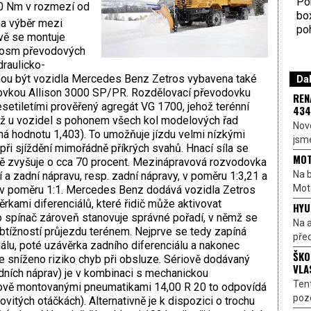
Por
0 Nm v rozmezí od
bo
na výběr mezi
poh
vě se montuje
(osm převodových
draulicko-
hou být vozidla Mercedes Benz Zetros vybavena také
Dal
vkou Allison 3000 SP/PR. Rozdělovací převodovku
REN
desetiletími prověřený agregát VG 1700, jehož terénní
434
 než u vozidel s pohonem všech kol modelových řad
Nové
 má hodnotu 1,403). To umožňuje jízdu velmi nízkými
jsme
při sjíždění mimořádně příkrých svahů. Hnací síla se
MOT
ě zvyšuje o cca 70 procent. Mezinápravová rozvodovka
Na b
a zadní nápravu, resp. zadní nápravy, v poměru 1:3,21 a
Moto
u v poměru 1:1. Mercedes Benz dodává vozidla Zetros
kami diferenciálů, které řidič může aktivovat
HYU
 spínač zároveň stanovuje správné pořadí, v němž se
Na a
obtížností průjezdu terénem. Nejprve se tedy zapíná
před
lu, poté uzávěrka zadního diferenciálu a nakonec
ŠKO
je sníženo riziko chyb při obsluze. Sériově dodávaný
VLA
adních náprav) je v kombinaci s mechanickou
Ten
iově montovanými pneumatikami 14,00 R 20 to odpovídá
pozo
vitých otáčkách). Alternativně je k dispozici o trochu