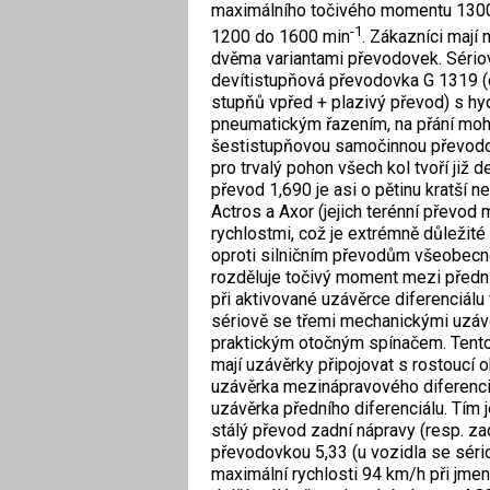
maximálního točivého momentu 130
-1
1200 do 1600 min
. Zákazníci mají 
dvěma variantami převodovek. Sério
devítistupňová převodovka G 1319 
stupňů vpřed + plazivý převod) s hy
pneumatickým řazením, na přání mo
šestistupňovou samočinnou převodo
pro trvalý pohon všech kol tvoří již 
převod 1,690 je asi o pětinu kratší
Actros a Axor (jejich terénní převod
rychlostmi, což je extrémně důležité 
oproti silničním převodům všeobecn
rozděluje točivý moment mezi přední 
při aktivované uzávěrce diferenciál
sériově se třemi mechanickými uzávěr
praktickým otočným spínačem. Tento
mají uzávěrky připojovat s rostoucí 
uzávěrka mezinápravového diferenciá
uzávěrka předního diferenciálu. Tím 
stálý převod zadní nápravy (resp. z
převodovkou 5,33 (u vozidla se sér
maximální rychlosti 94 km/h při jmeno