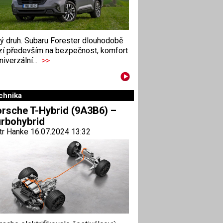
ný druh. Subaru Forester dlouhodobě
zí především na bezpečnost, komfort
niverzální...
>>
chnika
rsche T-Hybrid (9A3B6) –
rbohybrid
tr Hanke 16.07.2024 13:32