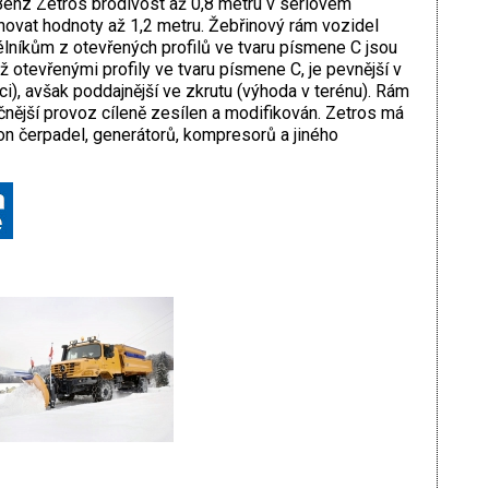
enz Zetros brodivost až 0,8 metru v sériovém
hovat hodnoty až 1,2 metru. Žebřinový rám vozidel
níkům z otevřených profilů ve tvaru písmene C jsou
ž otevřenými profily ve tvaru písmene C, je pevnější v
nici), avšak poddajnější ve zkrutu (výhoda v terénu). Rám
čnější provoz cíleně zesílen a modifikován. Zetros má
on čerpadel, generátorů, kompresorů a jiného