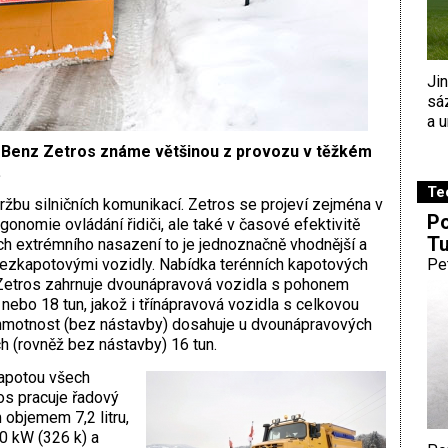
Ji
sá
a u
Benz Zetros známe většinou z provozu v těžkém
.
Te
držbu silničních komunikací. Zetros se projeví zejména v
Po
nomie ovládání řidiči, ale také v časové efektivitě
Tu
ch extrémního nasazení to je jednoznačně vhodnější a
bezkapotovými vozidly. Nabídka terénních kapotových
Pe
Zetros zahrnuje dvounápravová vozidla s pohonem
nebo 18 tun, jakož i třínápravová vozidla s celkovou
 hmotnost (bez nástavby) dosahuje u dvounápravových
h (rovněž bez nástavby) 16 tun.
apotou všech
os pracuje řadový
objemem 7,2 litru,
0 kW (326 k) a