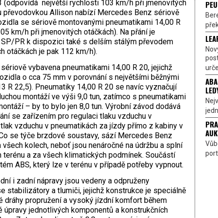
3 (odpovídá největší rychlosti 103 km/h při jmenovitých
PEU
u převodovkou Allison nabízí Mercedes Benz sériově
Bere
vozidla se sériově montovanými pneumatikami 14,00 R
přek
05 km/h při jmenovitých otáčkách). Na přání je
LEA
 SP/PR k dispozici také s delším stálým převodem
Nov
ých otáčkách je pak 112 km/h).
pos
sériově vybavena pneumatikami 14,00 R 20, jejichž
urče
vozidla o cca 75 mm v porovnání s největšími běžnými
ABA
13 R 22,5). Pneumatiky 14,00 R 20 se navíc vyznačují
LED
uchou montáží ve výši 9,0 tun, zatímco s pneumatikami
Nejv
ontáží – by to bylo jen 8,0 tun. Výrobní závod dodává
jedn
ní se zařízením pro regulaci tlaku vzduchu v
PRA
tlak vzduchu v pneumatikách za jízdy přímo z kabiny v
AUK
. Co se týče brzdové soustavy, sází Mercedes Benz
Vůbe
 všech kolech, neboť jsou nenáročné na údržbu a splní
port
m terénu a za všech klimatických podmínek. Součástí
stém ABS, který lze v terénu v případě potřeby vypnout.
dní i zadní nápravy jsou vedeny a odpruženy
 stabilizátory a tlumiči, jejichž konstrukce je speciálně
dráhy propružení a vysoký jízdní komfort během
é úpravy jednotlivých komponentů a konstrukčních