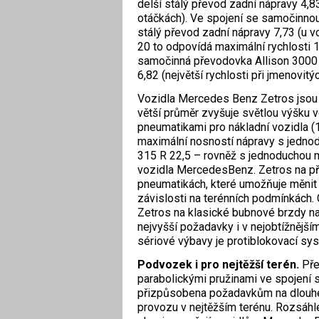
delší stálý převod zadní nápravy 4,8
otáčkách). Ve spojení se samočinno
stálý převod zadní nápravy 7,73 (u 
20 to odpovídá maximální rychlosti 1
samočinná převodovka Allison 3000
6,82 (největší rychlosti při jmenovit
Vozidla Mercedes Benz Zetros jsou 
větší průměr zvyšuje světlou výšku 
pneumatikami pro nákladní vozidla (
maximální nosností nápravy s jednod
315 R 22,5 – rovněž s jednoduchou m
vozidla MercedesBenz. Zetros na přá
pneumatikách, které umožňuje měnit 
závislosti na terénních podmínkách
Zetros na klasické bubnové brzdy na
nejvyšší požadavky i v nejobtížnější
sériové výbavy je protiblokovací sy
Podvozek i pro nejtěžší terén.
Pře
parabolickými pružinami ve spojení se
přizpůsobena požadavkům na dlouhé 
provozu v nejtěžším terénu. Rozsáhl