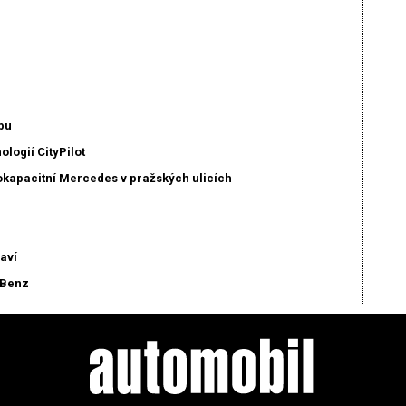
bu
logií CityPilot
kapacitní Mercedes v pražských ulicích
aví
-Benz