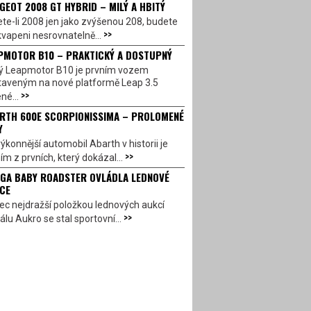
GEOT 2008 GT HYBRID – MILÝ A HBITÝ
te-li 2008 jen jako zvýšenou 208, budete
>>
vapeni nesrovnatelně...
PMOTOR B10 – PRAKTICKÝ A DOSTUPNÝ
ý Leapmotor B10 je prvním vozem
taveným na nové platformě Leap 3.5
>>
né...
RTH 600E SCORPIONISSIMA – PROLOMENÉ
Y
ýkonnější automobil Abarth v historii je
>>
ím z prvních, který dokázal...
GA BABY ROADSTER OVLÁDLA LEDNOVÉ
CE
c nejdražší položkou lednových aukcí
>>
álu Aukro se stal sportovní...