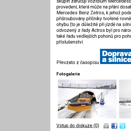
skupin zaručují vozidlům MercedesB
provedení, která může na přání dosa
Mercedes Benz Zetros, k jehož podél
přišroubovány příčníky tvořené rovně
ohybu (to je důležité při jízdě na sil
odvozený z řady Actros byl pro náro
také řadu vedlejších pohonů pro poh
příslušenství.
Převzato z časopisu
Fotogalerie
Vstup do diskuze (0)