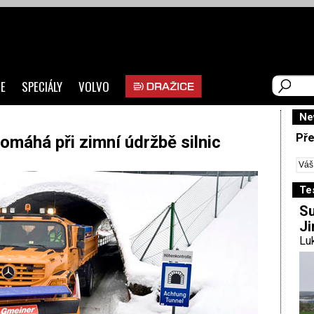
E
SPECIÁLY
VOLVO
Ne
Pře
omáhá při zimní údržbě silnic
Te
Su
Ji
Luk