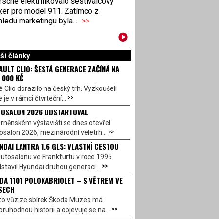
sche elektrifikovalo šestiválcový
xer pro model 911. Zatímco z
ledu marketingu byla...
>>
ší články
AULT CLIO: ŠESTÁ GENERACE ZAČÍNÁ NA
 000 KČ
 Clio dorazilo na český trh. Vyzkoušeli
>>
 je v rámci čtvrteční...
OSALON 2026 ODSTARTOVAL
rněnském výstavišti se dnes otevřel
>>
salon 2026, mezinárodní veletrh...
NDAI LANTRA 1.6 GLS: VLASTNÍ CESTOU
utosalonu ve Frankfurtu v roce 1995
>>
stavil Hyundai druhou generaci...
DA 1101 POLOKABRIOLET – S VĚTREM VE
SECH
to vůz ze sbírek Škoda Muzea má
>>
ruhodnou historii a objevuje se na...