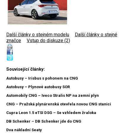
Další články o stejném modelu
|
Další články o stejné
značce
|
Vstup do diskuze (2)
Související články:
Autobusy – Irisbus s pohonem na CNG
Autobusy – Plynové autobusy SOR
Automobily CNG – Iveco Stralis NP na zemní plyn
CNG – Pražská plynárenská otevřela novou CNG stanici
Cupra Leon 1.5 eTSI DSG – Se vzhledem žraloka
DB Schenker – DB Schenker jde do CNG
Dva nákladní Seaty