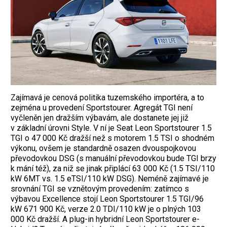
Zajímavá je cenová politika tuzemského importéra, a to
zejména u provedení Sports­tourer. Agregát TGI není
vyčleněn jen dražším výbavám, ale dostanete jej již
v základní úrovni Style. V ní je Seat Leon Sports­tourer 1.5
TGI o 47 000 Kč dražší než s motorem 1.5 TSI o shodném
výkonu, ovšem je standardně osazen dvouspojkovou
převodovkou DSG (s manuální převodovkou bude TGI brzy
k mání též), za niž se jinak připlácí 63 000 Kč (1.5 TSI/110
kW 6MT vs. 1.5 eTSI/110 kW DSG). Neméně zajímavé je
srovnání TGI se vznětovým provedením: zatímco s
výbavou Excellence stojí Leon Sportstourer 1.5 TGI/96
kW 671 900 Kč, verze 2.0 TDI/110 kW je o plných 103
000 Kč dražší. A plug-in hybridní Leon Sportstourer e-