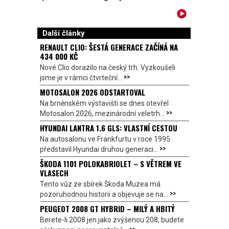
Další články
RENAULT CLIO: ŠESTÁ GENERACE ZAČÍNÁ NA
434 000 KČ
Nové Clio dorazilo na český trh. Vyzkoušeli
>>
jsme je v rámci čtvrteční...
MOTOSALON 2026 ODSTARTOVAL
Na brněnském výstavišti se dnes otevřel
>>
Motosalon 2026, mezinárodní veletrh...
HYUNDAI LANTRA 1.6 GLS: VLASTNÍ CESTOU
Na autosalonu ve Frankfurtu v roce 1995
>>
představil Hyundai druhou generaci...
ŠKODA 1101 POLOKABRIOLET – S VĚTREM VE
VLASECH
Tento vůz ze sbírek Škoda Muzea má
>>
pozoruhodnou historii a objevuje se na...
PEUGEOT 2008 GT HYBRID – MILÝ A HBITÝ
Berete-li 2008 jen jako zvýšenou 208, budete