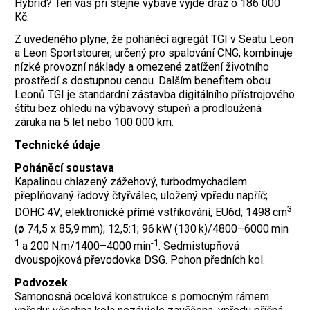
Hybrid? Ten vás při stejné výbavě vyjde dráž o 186 000
Kč.
Z uvedeného plyne, že poháněcí agregát TGI v Seatu Leon
a Leon Sportstourer, určený pro spalování CNG, kombinuje
nízké provozní náklady a omezené zatížení životního
prostředí s dostupnou cenou. Dalším benefitem obou
Leonů TGI je standardní zástavba digitálního přístrojového
štítu bez ohledu na výbavový stupeň a prodloužená
záruka na 5 let nebo 100 000 km.
Technické údaje
Poháněcí soustava
Kapalinou chlazený zážehový, turbodmychadlem
přeplňovaný řadový čtyřválec, uložený vpředu napříč;
3
DOHC 4V; elektronické přímé vstřikování, EU6d; 1498 cm
-
(ø 74,5 x 85,9 mm); 12,5:1; 96 kW (130 k)/4800–6000 min
1
-1
a 200 N.m/1400–4000 min
. Sedmistupňová
dvouspojková převodovka DSG. Pohon předních kol.
Podvozek
Samonosná ocelová konstrukce s pomocným rámem