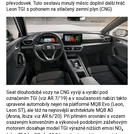
převodovek. Tuto sestavu minulý měsíc doplnil další hráč:
Leon TGI s pohonem na stlačený zemní plyn (CNG).
Seat dlouhodobě vozy na CNG vyvíjí a vyrábí pod
označením TGI (viz AR 7/’19) a v současnosti nabízí takto
upravené automobily nejen na platformě MQB Evo (Leon,
Leon ST), ale též na nejnovější architektuře MQB A0
(Arona, Ibiza: viz AR 6/’20). Při přímém srovnání s vozem
osazeným konvenčním a výkonově podobným zážehovým
motorem dosahuje model TGI výrazně nižších emisí NO
x