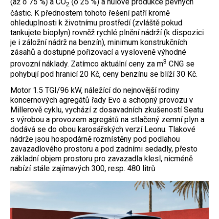
(až o 75 %) a CO
(o 25 %) a nulové produkce pevných
2
částic. K přednostem tohoto řešení patří kromě
ohleduplnosti k životnímu prostředí (zvláště pokud
tankujete bioplyn) rovněž rychlé plnění nádrží (k dispozici
je i záložní nádrž na benzín), minimum konstrukčních
zásahů a dostupné pořizovací a vysloveně výhodné
3
provozní náklady. Zatímco aktuální ceny za m
CNG se
pohybují pod hranicí 20 Kč, ceny benzínu se blíží 30 Kč.
Motor 1.5 TGI/96 kW, náležící do nejnovější rodiny
koncernových agregátů řady Evo a schopný provozu v
Millerově cyklu, vychází z dosavadních zkušeností Seatu
s výrobou a provozem agregátů na stlačený zemní plyn a
dodává se do obou karosářských verzí Leonu. Tlakové
nádrže jsou hospodárně rozmístěny pod podlahou
zavazadlového prostoru a pod zadními sedadly, přesto
základní objem prostoru pro zavazadla klesl, nicméně
nabízí stále zajímavých 300, resp. 480 litrů