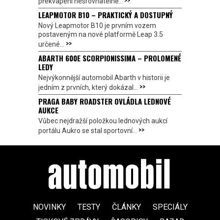
>>
překvapeni nesrovnatelně...
LEAPMOTOR B10 – PRAKTICKÝ A DOSTUPNÝ
Nový Leapmotor B10 je prvním vozem
postaveným na nové platformě Leap 3.5
>>
určené...
ABARTH 600E SCORPIONISSIMA – PROLOMENÉ
LEDY
Nejvýkonnější automobil Abarth v historii je
>>
jedním z prvních, který dokázal...
PRAGA BABY ROADSTER OVLÁDLA LEDNOVÉ
AUKCE
Vůbec nejdražší položkou lednových aukcí
>>
portálu Aukro se stal sportovní...
NOVINKY
TESTY
ČLÁNKY
SPECIÁLY