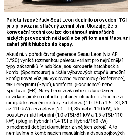
Paletu typové řady Seat Leon doplnilo provedení TGI
pro provoz na stlačený zemní plyn. Ukazuje, že s
konvenční technikou lze dosáhnout mimořádně
nízkých provozních nákladů a že při tom není třeba ani
sahat příliš hluboko do kapsy.
Aktuální, v pořadí čtvrtá generace Seatu Leon (viz AR
3/’20) vyniká rozmanitou paletou variant pro nejrůznější
typy zákazníků. V nabídce jsou karoserie hatchback a
kombi (Sportstourer) a škála výbavových stupňů umožní
konfigurovat vůz jak vysloveně ekonomický (Reference),
tak i elegantní (Style), komfortní (Excellence) nebo
sportovní (FR). Nový Leon však nabízí i donedávna
nevídaně širokou nabídku poháněcích ústrojí. Jsou mezi
nimi jak konvenční motory zážehové (1.0 TSI a 1.5 TSI; 81
až 110 kW) a vznětové (2.0 TDI; 85, nebo 110 kW), tak
soustavy mild hybridní (1.0 eTSI/81 kW a 1.5 eTSI/110
kW) i plug-in hybridní (1.4 TSI e-Hybrid/150 kW)
s možností dobíjet akumulátor z vnějších zdrojů. A to
nemluvíme o kombinacích manuálních a dvouspojkových