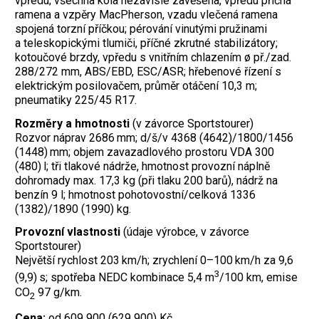
vpředu; všechna kola nezávisle zavěšena, vpředu příčná
ramena a vzpěry MacPherson, vzadu vlečená ramena
spojená torzní příčkou; pérování vinutými pružinami
a teleskopickými tlumiči, příčné zkrutné stabilizátory;
kotoučové brzdy, vpředu s vnitřním chlazením ø př./zad.
288/272 mm, ABS/EBD, ESC/ASR; hřebenové řízení s
elektrickým posilovačem, průměr otáčení 10,3 m;
pneumatiky 225/45 R17.
Rozměry a hmotnosti
(v závorce Sportstourer)
Rozvor náprav 2686 mm; d/š/v 4368 (4642)/1800/1456
(1448) mm; objem zavazadlového prostoru VDA 300
(480) l; tři tlakové nádrže, hmotnost provozní náplně
dohromady max. 17,3 kg (při tlaku 200 barů), nádrž na
benzín 9 l; hmotnost pohotovostní/celková 1336
(1382)/1890 (1990) kg.
Provozní vlastnosti
(údaje výrobce, v závorce
Sportstourer)
Největší rychlost 203 km/h; zrychlení 0–100 km/h za 9,6
3
(9,9) s; spotřeba NEDC kombinace 5,4 m
/100 km, emise
CO
97 g/km.
2
Cena:
od 609 900 (629 900) Kč