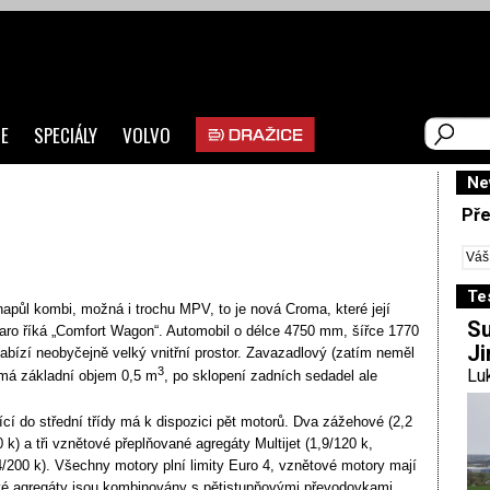
E
SPECIÁLY
VOLVO
Ne
Pře
Te
napůl kombi, možná i trochu MPV, to je nová Croma, které její
Su
iaro říká „Comfort Wagon“. Automobil o délce 4750 mm, šířce 1770
Ji
ízí neobyčejně velký vnitřní prostor. Zavazadlový (zatím neměl
3
Luk
 má základní objem 0,5 m
, po sklopení zadních sedadel ale
cí do střední třídy má k dispozici pět motorů. Dva zážehové (2,2
 k) a tři vznětové
přeplňované agregáty Multijet (1,9/120 k,
4/200 k). Všechny motory plní limity Euro 4, vznětové motory mají
ové agregáty jsou kombinovány s pětistupňovými převodovkami