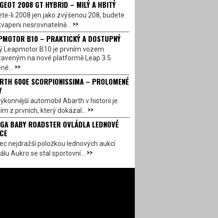
GEOT 2008 GT HYBRID – MILÝ A HBITÝ
te-li 2008 jen jako zvýšenou 208, budete
>>
vapeni nesrovnatelně...
PMOTOR B10 – PRAKTICKÝ A DOSTUPNÝ
ý Leapmotor B10 je prvním vozem
taveným na nové platformě Leap 3.5
>>
né...
RTH 600E SCORPIONISSIMA – PROLOMENÉ
Y
ýkonnější automobil Abarth v historii je
>>
ím z prvních, který dokázal...
GA BABY ROADSTER OVLÁDLA LEDNOVÉ
CE
c nejdražší položkou lednových aukcí
>>
álu Aukro se stal sportovní...