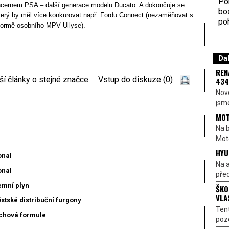
Por
ncernem PSA – další generace modelu Ducato. A dokončuje se
bo
terý by měl více konkurovat např. Fordu Connect (nezaměňovat s
poh
ormě osobního MPV Ullyse).
Dal
REN
ší články o stejné značce
|
Vstup do diskuze (0)
434
Nové
jsme
MOT
Na b
Moto
HYU
onal
Na a
onal
před
emní plyn
ŠKO
VLA
stské distribuční furgony
Ten
echová formule
pozo