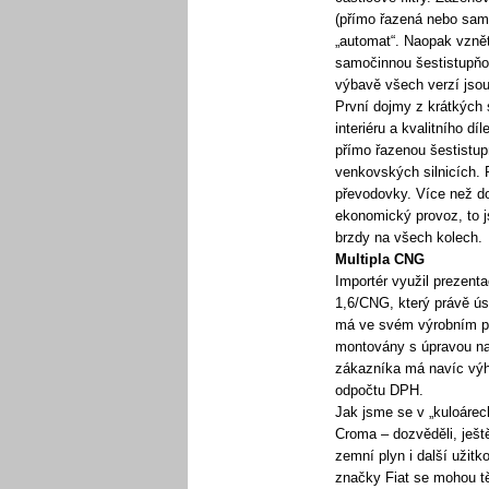
(přímo řazená nebo samoč
„automat“. Naopak vznět
samočinnou šestistupňo
výbavě všech verzí jso
První dojmy z krátkých 
interiéru a kvalitního d
přímo řazenou šestistup
venkovských silnicích. 
převodovky. Více než d
ekonomický provoz, to js
brzdy na všech kolech.
Multipla CNG
Importér využil prezent
1,6/CNG, který právě ús
má ve svém výrobním pro
montovány s úpravou na 
zákazníka má navíc výho
odpočtu DPH.
Jak jsme se v „kuloáre
Croma – dozvěděli, ješt
zemní plyn i další užitk
značky Fiat se mohou těš