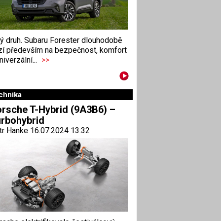
ný druh. Subaru Forester dlouhodobě
zí především na bezpečnost, komfort
niverzální...
>>
chnika
rsche T-Hybrid (9A3B6) –
rbohybrid
tr Hanke 16.07.2024 13:32