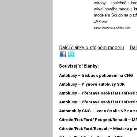
výroby – společně s ko
vývoj nového modelu, k
modelem Scudo na platf
Jiří Krenar
zdroj: Doprava a silnice 7/05
Další články o stejném modelu
|
Dal
Související články:
Autobusy – Irisbus s pohonem na CNG
Autobusy – Plynové autobusy SOR
Autobusy – Přeprava osob Fiat Professi
Autobusy – Přeprava osob Fiat Professi
Automobily CNG – Iveco Stralis NP na z
Citroën/Fiat/Ford/ Peugeot/Renault – Mě
Citroën/Fiat/Ford/Renault – Městská pl