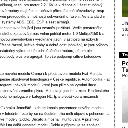
inná), resp. pro motor 2,2 16V je k dispozici i šestistupňový
ové motory mají šestistupňové přímo řazené převodovky, resp.
vou převodovku s možností sekvenčního řazení. Ve standardní
u systémy ABS, EBD, ESP a šest airbagů.
Ji
seznamovacích jízd jsou vesměs pozitivní. Vedle prostorného
sá
ílenského zpracování nás velmi potěšil motor 1.9 Multijet/150 k s
a u
ňovou převodovkou i vyrovnané jízdní vlastnosti na úzkých
Přesné řazení, krátké dráhy a dobré odstupňování, to jsou výhody
ostatečný výkon dobře odhlučněného motoru, přitom ale
Te
ou body plus pro agregát. To vše podporují citlivé kotoučové
Po
Tu
ace nového modelu Croma i k představení modelu Fiat Multipla
Pe
pěšně absolvoval homologaci v České republice. Automobilka Fiat
gramu několik modelů, které jsou přímo na výrobní lince
spalování zemního plynu. Multipla je jedním z nich. Pro českého
du homologace v kategorii N1, tj. s přepážkou a možností
ch“ zámku Jemniště - kde se konala prezentace nového modelu
ě v letošním roce by se na českém trhu měli objevit s pohonem na
ové modely (Doblo, Ducato a možná i Punto van). A příznivci
it i na další generaci modelu Doblo a připravuje se zahájení