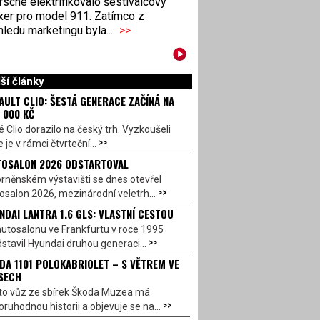
sche elektrifikovalo šestiválcový
xer pro model 911. Zatímco z
ledu marketingu byla...
>>
ší články
AULT CLIO: ŠESTÁ GENERACE ZAČÍNÁ NA
 000 KČ
 Clio dorazilo na český trh. Vyzkoušeli
>>
 je v rámci čtvrteční...
OSALON 2026 ODSTARTOVAL
rněnském výstavišti se dnes otevřel
>>
salon 2026, mezinárodní veletrh...
NDAI LANTRA 1.6 GLS: VLASTNÍ CESTOU
utosalonu ve Frankfurtu v roce 1995
>>
stavil Hyundai druhou generaci...
DA 1101 POLOKABRIOLET – S VĚTREM VE
SECH
to vůz ze sbírek Škoda Muzea má
>>
ruhodnou historii a objevuje se na...