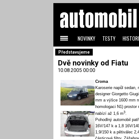
NOVINKY
TESTY
HISTORI
Představujeme
Dvě novinky od Fiatu
10.08.2005 00:00
Croma
Karoserie napůl sedan, 
designer Giorgetto Giug
mm a výšce 1600 mm nab
homologaci N1) prostor
3
nabízí až 1,6 m
.
Pohodlný automobil patří
16V/147 k a 1,8 16V/140
1,9/150 k a pětiválec 2,
částicové filtry. Zážeh