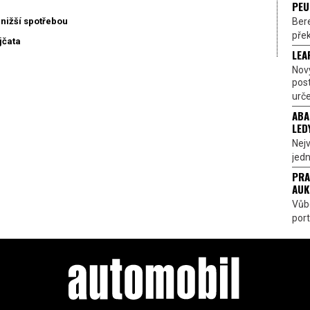
PEU
Bere
nižší spotřebou
přek
jčata
LEA
Nov
pos
urče
ABA
LED
Nejv
jedn
PRA
AUK
Vůbe
port