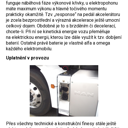
funguje náběhová fáze výkonové křivky, u elektropohonu
máte maximum výkonu a hlavně točivého momentu
prakticky okamžitě. Tzv. „response“ na pedál akcelerátoru
je zcela bezprostřední a výrazná akcelerace ještě umocní
celkový dojem. Obdobné je to s brzděním či decelerací,
chcete-li. Při ní se kinetická energie vozu přeměňuje
na elektrickou energii, kterou lze dále využít k tzv. dobíjení
baterií. Ostatně právě baterie je vlastně alfa a omega
každého elektromobilu.
Uplatnění v provozu
Přes všechny technické a konstrukční finesy stále ještě