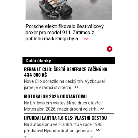
Porsche elektrifikovalo šestiválcový
boxer pro model 911. Zatímco z
pohledu marketingu byla...
>>
Další články
RENAULT CLIO: ŠESTÁ GENERACE ZAČÍNÁ NA
434 000 KČ
Nové Clio dorazilo na český trh. Vyzkoušeli
>>
jsme je v rámci čtvrteční...
MOTOSALON 2026 ODSTARTOVAL
Na brněnském výstavišti se dnes otevřel
>>
Motosalon 2026, mezinárodní veletrh...
HYUNDAI LANTRA 1.6 GLS: VLASTNÍ CESTOU
Na autosalonu ve Frankfurtu v roce 1995
>>
představil Hyundai druhou generaci...