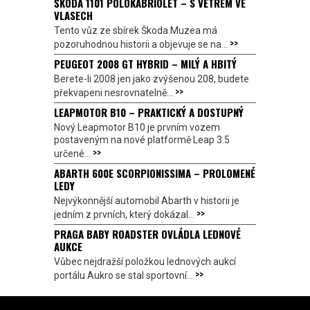
ŠKODA 1101 POLOKABRIOLET – S VĚTREM VE
VLASECH
Tento vůz ze sbírek Škoda Muzea má
>>
pozoruhodnou historii a objevuje se na...
PEUGEOT 2008 GT HYBRID – MILÝ A HBITÝ
Berete-li 2008 jen jako zvýšenou 208, budete
>>
překvapeni nesrovnatelně...
LEAPMOTOR B10 – PRAKTICKÝ A DOSTUPNÝ
Nový Leapmotor B10 je prvním vozem
postaveným na nové platformě Leap 3.5
>>
určené...
ABARTH 600E SCORPIONISSIMA – PROLOMENÉ
LEDY
Nejvýkonnější automobil Abarth v historii je
>>
jedním z prvních, který dokázal...
PRAGA BABY ROADSTER OVLÁDLA LEDNOVÉ
AUKCE
Vůbec nejdražší položkou lednových aukcí
>>
portálu Aukro se stal sportovní...