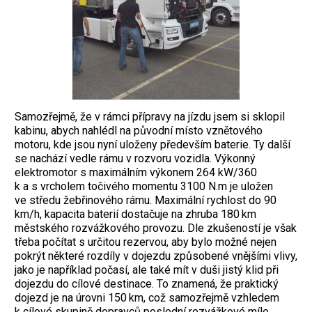
Samozřejmě, že v rámci přípravy na jízdu jsem si sklopil
kabinu, abych nahlédl na původní místo vznětového
motoru, kde jsou nyní uloženy především baterie. Ty další
se nachází vedle rámu v rozvoru vozidla. Výkonný
elektromotor s maximálním výkonem 264 kW/360
k a s vrcholem točivého momentu 3100 N.m je uložen
ve středu žebřinového rámu. Maximální rychlost do 90
km/h, kapacita baterií dostačuje na zhruba 180 km
městského rozvážkového provozu. Dle zkušeností je však
třeba počítat s určitou rezervou, aby bylo možné nejen
pokrýt některé rozdíly v dojezdu způsobené vnějšími vlivy,
jako je například počasí, ale také mít v duši jistý klid při
dojezdu do cílové destinace. To znamená, že praktický
dojezd je na úrovni 150 km, což samozřejmě vzhledem
k cílové skupině dopravců poslední rozvážkové míle