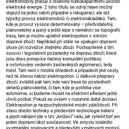
elektromobily pracují s relativně nízkokapacitními úložišti
elektrické energie. Z toho titulu se odvíjí nejen možný
dojezd na jedno nabití případně s rekuperací, ale též
typický provoz elektromobilů či elektronáklaďáků. Tam,
kde je provoz vysoce determinovaný – předvídatelný,
plánovatelný a jasný a ještě lépe s neměnící se topografií
trasy, tam je možno uplatnit elektropohon v silniční
dopravě zboží. Například při stále se opakující dopravní
úloze při rozvážce stejného zboží. Pochopitelně s tím
souvisí i legislativní požadavky na dopravu zboží, které
jsou dnes ponejvíce tlačeny komunální politikou
a ovlivňovány vedením zastavěných aglomerací, tedy
měst. Tam není v mnoha ohledech a případech jiné cesty,
než té, kterou nabízí elektropohon. U dálkové přepravy
zboží, zvláště pak tam, kde není trasa do posledních
detailů plánovatelná, či tam, kde je potřeba více
autonomie, si budeme muset na efektivní eŘešení ještě
chvíli počkat. Pokud se ovšem v rozumné době dostaví.
Elektropohon je nezpochybnitelně módní záležitostí. Při
stavu dnešní techniky a především technologie baterií
a jejich nabíjení jde o tzv. „knížecí“ radu, jak vyřešit byť jen
jeden dopravní úkol současnosti. Ve smyslu totálního
vystrnadění spalovacích a především vznětových motorů