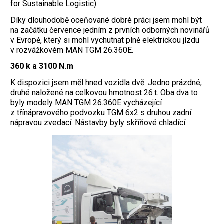
for Sustainable Logistic).
Díky dlouhodobě oceňované dobré práci jsem mohl být
na začátku července jedním z prvních odborných novinářů
v Evropě, který si mohl vychutnat plně elektrickou jízdu
v rozvážkovém MAN TGM 26.360E.
360 k a 3100 N.m
K dispozici jsem měl hned vozidla dvě. Jedno prázdné,
druhé naložené na celkovou hmotnost 26 t. Oba dva to
byly modely MAN TGM 26.360E vycházející
z třínápravového podvozku TGM 6x2 s druhou zadní
nápravou zvedací. Nástavby byly skříňové chladící.