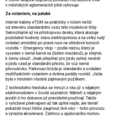
v městských aglomeracích plně vyhovuje.
Za volantem, na palubě
Interiér kabiny eTGM se prakticky v ničem neliší
od interiéru standardního vozu této modelové třídy.
Samozřejmě až na přístrojovou desku, která ukazuje
podstatné hodnoty stavu elektropohonu a na velký rudý
ovladač umístěný po pravé ruce na středové konzoli
vozidla – Emergency stop – podle názvu, který je
vyveden v černé barvě na žlutém mezikruží, je zřejmé,
k čemu slouží. Jinak přepínač pro jízdu vpřed, neutrál
a jízdu vzad je standardní přesto, že vůz nemá
převodovku. Parkovací brzda je standardní a ovládání
multifunkčním volantem a dvěma pedály rovněž. Jízda
byla v mnohém vlastně zajímavým požitkem.
Z technického hlediska se mnozí z nás již s nějakým
elektromobilem v životě seznámili. Někteří s nějakým
jezdili či ho dokonce již pravidelně používají. Takže
o vyložené překvapení až tak úplně nejde, ale téměř
pokaždé musí řidiče zaujmout dvě věci – ticho provozu
a výrazná akcelerace. Zatímco u spalovacího motoru