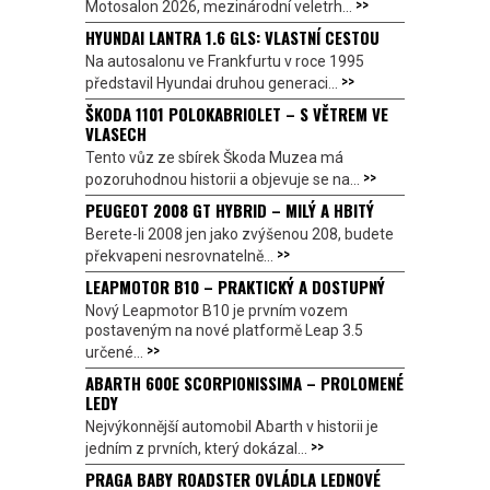
>>
Motosalon 2026, mezinárodní veletrh...
HYUNDAI LANTRA 1.6 GLS: VLASTNÍ CESTOU
Na autosalonu ve Frankfurtu v roce 1995
>>
představil Hyundai druhou generaci...
ŠKODA 1101 POLOKABRIOLET – S VĚTREM VE
VLASECH
Tento vůz ze sbírek Škoda Muzea má
>>
pozoruhodnou historii a objevuje se na...
PEUGEOT 2008 GT HYBRID – MILÝ A HBITÝ
Berete-li 2008 jen jako zvýšenou 208, budete
>>
překvapeni nesrovnatelně...
LEAPMOTOR B10 – PRAKTICKÝ A DOSTUPNÝ
Nový Leapmotor B10 je prvním vozem
postaveným na nové platformě Leap 3.5
>>
určené...
ABARTH 600E SCORPIONISSIMA – PROLOMENÉ
LEDY
Nejvýkonnější automobil Abarth v historii je
>>
jedním z prvních, který dokázal...
PRAGA BABY ROADSTER OVLÁDLA LEDNOVÉ