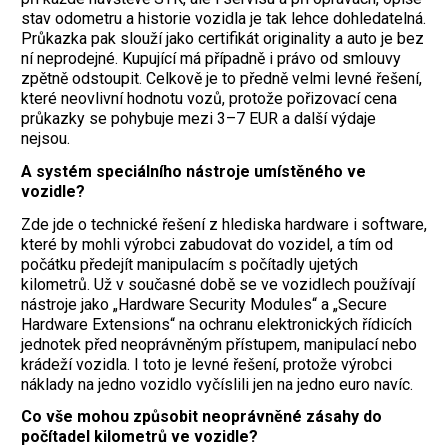
stav odometru a historie vozidla je tak lehce dohledatelná.
Průkazka pak slouží jako certifikát originality a auto je bez
ní neprodejné. Kupující má případně i právo od smlouvy
zpětně odstoupit. Celkově je to předně velmi levné řešení,
které neovlivní hodnotu vozů, protože pořizovací cena
průkazky se pohybuje mezi 3–7 EUR a další výdaje
nejsou.
A systém speciálního nástroje umístěného ve
vozidle?
Zde jde o technické řešení z hlediska hardware i software,
které by mohli výrobci zabudovat do vozidel, a tím od
počátku předejít manipulacím s počítadly ujetých
kilometrů. Už v současné době se ve vozidlech používají
nástroje jako „Hardware Security Modules“ a „Secure
Hardware Extensions“ na ochranu elektronických řídicích
jednotek před neoprávněným přístupem, manipulací nebo
krádeží vozidla. I toto je levné řešení, protože výrobci
náklady na jedno vozidlo vyčíslili jen na jedno euro navíc.
Co vše mohou způsobit neoprávněné zásahy do
počítadel kilometrů ve vozidle?