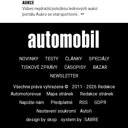
AUKCE
Vůbec nejdražší položkou lednových aukcí
>>
portálu Aukro se stal sportovní...
NOVINKY
TESTY
ČLÁNKY
SPECIÁLY
TISKOVÉ ZPRÁVY
ČASOPISY
BAZAR
NEWSLETTER
Všechna práva vyhrazena ©
|
2011 - 2026 Redakce
Automotorevue
|
Mapa stránek
|
Redakce stránek
|
Napište nám
|
Předplatné
|
RSS
|
GDPR
|
Nastavení soukromí
Autoři
design by skop
|
system by
SABRE
|