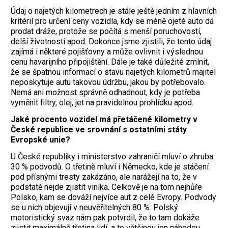
Údaj o najetých kilometrech je stále ještě jedním z hlavních
kritérií pro určení ceny vozidla, kdy se méně ojeté auto dá
prodat dráže, protože se počítá s menší poruchovostí,
delší životností apod. Dokonce jsme zjistili, že tento údaj
zajímá i některé pojišťovny a může ovlivnit i výslednou
cenu havarijního připojištění. Dále je také důležité zmínit,
že se špatnou informací o stavu najetých kilometrů majitel
neposkytuje autu takovou údržbu, jakou by potřebovalo.
Nemá ani možnost správně odhadnout, kdy je potřeba
vyměnit filtry, olej, jet na pravidelnou prohlídku apod.
Jaké procento vozidel má přetáčené kilometry v
České republice ve srovnání s ostatními státy
Evropské unie?
U České republiky i ministerstvo zahraničí mluví o zhruba
30 % podvodů. O třetině mluví i Německo, kde je stáčení
pod přísnými tresty zakázáno, ale narážejí na to, že v
podstatě nejde zjistit viníka. Celkově je na tom nejhůře
Polsko, kam se dováží nejvíce aut z celé Evropy. Podvody
se u nich objevují v neuvěřitelných 80 %. Polský
motoristický svaz nám pak potvrdil, že to tam dokáže
zjistit maximálně třetina lidí, a to většinou jen náhodou,