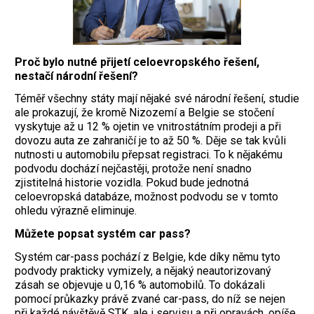
Proč bylo nutné přijetí celoevropského řešení,
nestačí národní řešení?
Téměř všechny státy mají nějaké své národní řešení, studie
ale prokazují, že kromě Nizozemí a Belgie se stočení
vyskytuje až u 12 % ojetin ve vnitrostátním prodeji a při
dovozu auta ze zahraničí je to až 50 %. Děje se tak kvůli
nutnosti u automobilu přepsat registraci. To k nějakému
podvodu dochází nejčastěji, protože není snadno
zjistitelná historie vozidla. Pokud bude jednotná
celoevropská databáze, možnost podvodu se v tomto
ohledu výrazně eliminuje.
Můžete popsat systém car pass?
Systém car-pass pochází z Belgie, kde díky němu tyto
podvody prakticky vymizely, a nějaký neautorizovaný
zásah se objevuje u 0,16 % automobilů. To dokázali
pomocí průkazky právě zvané car-pass, do níž se nejen
při každé návštěvě STK, ale i servisu a při opravách, opíše