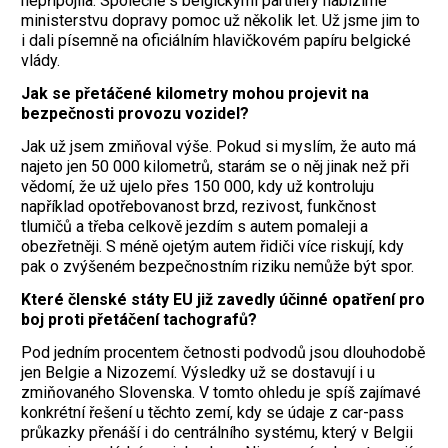
nepřipojila. Společně s belgickými partnery nabízíme
ministerstvu dopravy pomoc už několik let. Už jsme jim to
i dali písemně na oficiálním hlavičkovém papíru belgické
vlády.
Jak se přetáčené kilometry mohou projevit na
bezpečnosti provozu vozidel?
Jak už jsem zmiňoval výše. Pokud si myslím, že auto má
najeto jen 50 000 kilometrů, starám se o něj jinak než při
vědomí, že už ujelo přes 150 000, kdy už kontroluju
například opotřebovanost brzd, rezivost, funkčnost
tlumičů a třeba celkově jezdím s autem pomaleji a
obezřetněji. S méně ojetým autem řidiči více riskují, kdy
pak o zvýšeném bezpečnostním riziku nemůže být spor.
Které členské státy EU již zavedly účinné opatření pro
boj proti přetáčení tachografů?
Pod jedním procentem četnosti podvodů jsou dlouhodobě
jen Belgie a Nizozemí. Výsledky už se dostavují i u
zmiňovaného Slovenska. V tomto ohledu je spíš zajímavé
konkrétní řešení u těchto zemí, kdy se údaje z car-pass
průkazky přenáší i do centrálního systému, který v Belgii