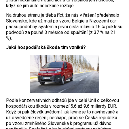
když se jim auto nečekaně rozbije.
Na druhou stranu je třeba říct, že nás v řešení předehnalo
Slovensko, kde už mají po vzoru Belgie a Nizozemí car-
passu podobný systém a první čísla mluví o 16 % poklesu
podvodů za pouhé 3 měsíce od spuštění (z 37 % na 21
%).
Jaká hospodářská škoda tím vzniká?
Podle konzervativních odhadů jde v celé Unii o celkovou
hospodářskou škodu v rozmezí 5,6 až 9,6 miliardy EUR.
Když si pak člověk uvědomí, jak levné je to navrhované a
už osvědčené řešení, nechápe, proč se Česká republika
po vzoru zmíněného Slovenska k programu už dávno