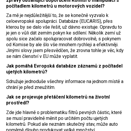
zprávy obsahující doporučení Komisi o manipulaci s
počítadlem kilometrů u motorových vozidel?
Za mě je nejdůležitější to, že se konečně vyzvalo k
celoevropské spolupráci. Databáze (EUCARIS), přes
kterou by se dalo vše řešit, už dávno existuje. Opravdu to
je jen o vůli dát zemím pokyn ke sdílení. Několik zemí už
spolu sice začalo spolupracovat dobrovolně, s pokynem
od Komise by ale šlo vše mnohem rychleji a efektivněji.
Jinými slovy jsem přesvědčen, že zrovna tohle je věc, kdy
se nám členství v EU může vyplatit.
Jak pomáhá Evropská databáze záznamů z počítadel
ujetých kilometrů?
Sdružuje jednoduše všechny informace na jednom místě a
chrání je před zneužitím.
Jak se projevuje přetáčení kilometrů na životní
prostředí?
Zde jde hlavně o problematiku filtrů pevných částic, které
se musí pravidelně měnit po určitém počtu ujetých
kilometrů. Pokud ale neznám skutečný stav, může auto
poměrně dlouho produkovat velké množství