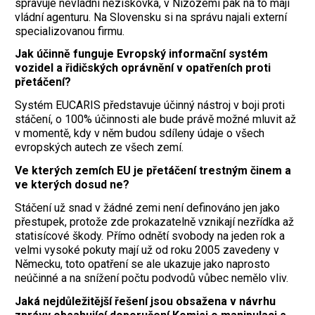
spravuje nevládní neziskovka, v Nizozemí pak na to mají
vládní agenturu. Na Slovensku si na správu najali externí
specializovanou firmu.
Jak účinně funguje Evropský informační systém
vozidel a řidičských oprávnění v opatřeních proti
přetáčení?
Systém EUCARIS představuje účinný nástroj v boji proti
stáčení, o 100% účinnosti ale bude právě možné mluvit až
v momentě, kdy v něm budou sdíleny údaje o všech
evropských autech ze všech zemí.
Ve kterých zemích EU je přetáčení trestným činem a
ve kterých dosud ne?
Stáčení už snad v žádné zemi není definováno jen jako
přestupek, protože zde prokazatelně vznikají nezřídka až
statisícové škody. Přímo odnětí svobody na jeden rok a
velmi vysoké pokuty mají už od roku 2005 zavedeny v
Německu, toto opatření se ale ukazuje jako naprosto
neúčinné a na snížení počtu podvodů vůbec nemělo vliv.
Jaká nejdůležitější řešení jsou obsažena v návrhu