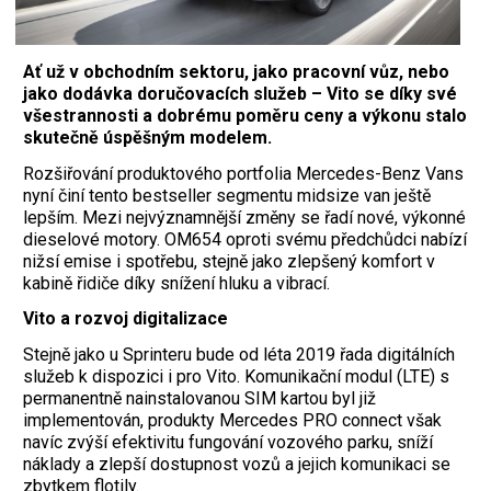
Ať už v obchodním sektoru, jako pracovní vůz, nebo
jako dodávka doručovacích služeb – Vito se díky své
všestrannosti a dobrému poměru ceny a výkonu stalo
skutečně úspěšným modelem.
R
ozšiřování produktového portfolia Mercedes-Benz Vans
nyní činí tento bestseller segmentu midsize van ještě
lepším. Mezi nejvýznamnější změny se řadí nové, výkonné
dieselové motory. OM654 oproti svému předchůdci nabízí
nižsí emise i spotřebu, stejně jako zlepšený komfort v
kabině řidiče díky snížení hluku a vibrací.
Vito a rozvoj digitalizace
Stejně jako u Sprinteru bude od léta 2019 řada digitálních
služeb k dispozici i pro Vito. Komunikační modul (LTE) s
permanentně nainstalovanou SIM kartou byl již
implementován, produkty Mercedes PRO connect však
navíc zvýší efektivitu fungování vozového parku, sníží
náklady a zlepší dostupnost vozů a jejich komunikaci se
zbytkem flotily.