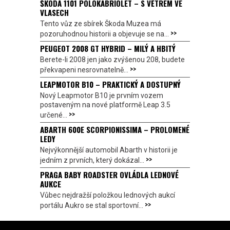
ŠKODA 1101 POLOKABRIOLET – S VĚTREM VE
VLASECH
Tento vůz ze sbírek Škoda Muzea má
>>
pozoruhodnou historii a objevuje se na...
PEUGEOT 2008 GT HYBRID – MILÝ A HBITÝ
Berete-li 2008 jen jako zvýšenou 208, budete
>>
překvapeni nesrovnatelně...
LEAPMOTOR B10 – PRAKTICKÝ A DOSTUPNÝ
Nový Leapmotor B10 je prvním vozem
postaveným na nové platformě Leap 3.5
>>
určené...
ABARTH 600E SCORPIONISSIMA – PROLOMENÉ
LEDY
Nejvýkonnější automobil Abarth v historii je
>>
jedním z prvních, který dokázal...
PRAGA BABY ROADSTER OVLÁDLA LEDNOVÉ
AUKCE
Vůbec nejdražší položkou lednových aukcí
>>
portálu Aukro se stal sportovní...