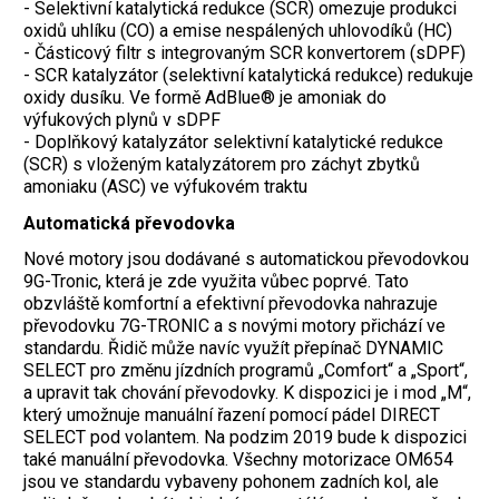
- Selektivní katalytická redukce (SCR) omezuje produkci
oxidů uhlíku (CO) a emise nespálených uhlovodíků (HC)
- Částicový filtr s integrovaným SCR konvertorem (sDPF)
- SCR katalyzátor (selektivní katalytická redukce) redukuje
oxidy dusíku. Ve formě AdBlue® je amoniak do
výfukových plynů v sDPF
- Doplňkový katalyzátor selektivní katalytické redukce
(SCR) s vloženým katalyzátorem pro záchyt zbytků
amoniaku (ASC) ve výfukovém traktu
Automatická převodovka
Nové motory jsou dodávané s automatickou převodovkou
9G-Tronic, která je zde využita vůbec poprvé. Tato
obzvláště komfortní a efektivní převodovka nahrazuje
převodovku 7G-TRONIC a s novými motory přichází ve
standardu. Řidič může navíc využít přepínač DYNAMIC
SELECT pro změnu jízdních programů „Comfort“ a „Sport“,
a upravit tak chování převodovky. K dispozici je i mod „M“,
který umožnuje manuální řazení pomocí pádel DIRECT
SELECT pod volantem. Na podzim 2019 bude k dispozici
také manuální převodovka. Všechny motorizace OM654
jsou ve standardu vybaveny pohonem zadních kol, ale