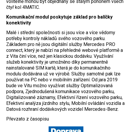
volitelně mohou být objednány se stálým pohonem všech
čtyř kol 4MATIC.
Komunikační modul poskytuje základ pro balíčky
konektivity
Malé i střední společnosti si jsou více a více vědomy
potřeby kontroly nákladů svého vozového parku.
Základem pro ně jsou digitální služby Mercedes PRO
connect, který je nabízí na přehledné webové platformě a
z Vita činí více, než jen klasickou dodávku. Využívání
služeb konektivity je umožněno díky permanentně
nainstalované SIM kartě, která je do komunikačního
modulu dodávána už ve výrobě. Služby samotné pak lze
používat na PC nebo v mobilním zařízení. Od jara 2019
bude ve Vitu možno využívat služby Optimalizovaná
podpora, Zjednodušená komunikace vozového parku,
Digitalizované záznamy, Efektivní řízení vozového parku,
Efektivní analýza jízdního stylu, Mobilní ovládání vozidla a
Datová rozhraní dodávkových vozidel Mercedes-Benz.
Převzato z časopisu