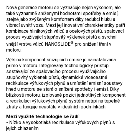
Nová generace motoru se vyznačuje nejen výkonem, ale
také významně sníženými hodnotami spotřeby a emisí,
stejně jako zvýšeným komfortem díky redukci hluku a
vibrací uvnitř vozu. Mezi její inovativní charakteristiky patří
kombinace hliníkových válců a ocelových pístů, spalovací
proces využívající stupňovitý výklenek pístů a svrchní
®
vnější vrstva válců NANOSLIDE
pro snížení tření v
motoru.
Většina komponent snižujících emise je nainstalována
přímo v motoru. Integrovaný technologický přistup
sestávající ze spalovacího procesu využívajícího
stupňovitý výklenek pístů, dynamické vícecestné
recirkulace výfukových plynů a umístění emisní soustavy
hned u motoru se stará o snížení spotřeby i emisí. Díky
blízkosti motoru, izolované pozici jednotlivých komponent
a recirkulaci výfukových plynů systém netrpí na tepelné
ztráty a funguje neustále v ideálních podmínkách.
Mezi využité technologie se řadí:
- Nízko a vysokotlaká recirkulace výfukových plynů s
jejich chlazením