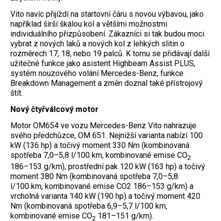
Vito navíc přijíždí na startovní čáru s novou výbavou, jako
například širší škálou kol a většími možnostmi
individuálního přizpůsobení. Zákazníci si tak budou moci
vybrat z nových laků a nových kol z lehkých slitin o
rozměrech 17, 18, nebo 19 palců. K tomu se přidávají další
užitečné funkce jako asistent Highbeam Assist PLUS,
systém nouzového volání Mercedes-Benz, funkce
Breakdown Management a změn doznal také přístrojový
štít.
Nový čtyřválcový motor
Motor OM654 ve vozu Mercedes-Benz Vito nahrazuje
svého předchůzce, OM 651. Nejnižší varianta nabízí 100
kW (136 hp) a točivý moment 330 Nm (kombinovaná
spotřeba 7,0–5,8 l/100 km, kombinované emise CO
2
186–153 g/km), prostřední pak 120 kW (163 hp) a točivý
moment 380 Nm (kombinovaná spotřeba 7,0–5,8
l/100 km, kombinované emise CO2 186–153 g/km) a
vrcholná varianta 140 kW (190 hp) a točivý moment 420
Nm (kombinovaná spotřeba 6,9–5,7 l/100 km,
kombinované emise CO
181–151 g/km).
2