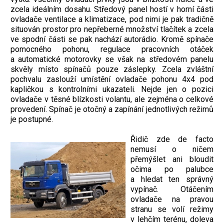
zcela ideálním dosahu. Středový panel hostí v horní části
ovladače ventilace a klimatizace, pod nimi je pak tradičně
situován prostor pro nepřeberné množství tlačítek a zcela
ve spodní části se pak nachází autorádio. Kromě spínače
pomocného pohonu, regulace pracovních otáček
a automatické motorovky se však na středovém panelu
skvěly místo spínačů pouze záslepky. Zcela zvláštní
pochvalu zaslouží umístění ovladače pohonu 4x4 pod
kapličkou s kontrolními ukazateli. Nejde jen o pozici
ovladače v těsné blízkosti volantu, ale zejména o celkové
provedení. Spínač je otočný a zapínání jednotlivých režimů
je postupné.
Řidič zde de facto
nemusí o ničem
přemýšlet ani bloudit
očima po palubce
a hledat ten správný
vypínač. Otáčením
ovladače na pravou
stranu se volí režimy
v lehčím terénu, doleva