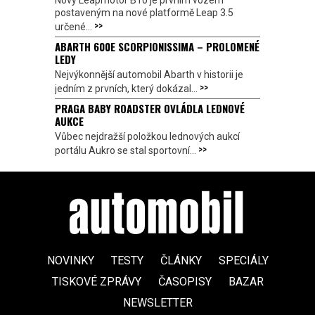
Nový Leapmotor B10 je prvním vozem
postaveným na nové platformě Leap 3.5
>>
určené...
ABARTH 600E SCORPIONISSIMA – PROLOMENÉ
LEDY
Nejvýkonnější automobil Abarth v historii je
>>
jedním z prvních, který dokázal...
PRAGA BABY ROADSTER OVLÁDLA LEDNOVÉ
AUKCE
Vůbec nejdražší položkou lednových aukcí
>>
portálu Aukro se stal sportovní...
NOVINKY
TESTY
ČLÁNKY
SPECIÁLY
TISKOVÉ ZPRÁVY
ČASOPISY
BAZAR
NEWSLETTER