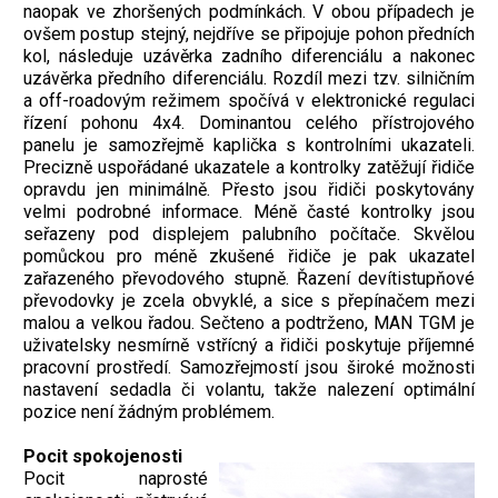
naopak ve zhoršených podmínkách. V obou případech je
ovšem postup stejný, nejdříve se připojuje pohon předních
kol, následuje uzávěrka zadního diferenciálu a nakonec
uzávěrka předního diferenciálu. Rozdíl mezi tzv. silničním
a off-roadovým režimem spočívá v elektronické regulaci
řízení pohonu 4x4. Dominantou celého přístrojového
panelu je samozřejmě kaplička s kontrolními ukazateli.
Precizně uspořádané ukazatele a kontrolky zatěžují řidiče
opravdu jen minimálně. Přesto jsou řidiči poskytovány
velmi podrobné informace. Méně časté kontrolky jsou
seřazeny pod displejem palubního počítače. Skvělou
pomůckou pro méně zkušené řidiče je pak ukazatel
zařazeného převodového stupně. Řazení devítistupňové
převodovky je zcela obvyklé, a sice s přepínačem mezi
malou a velkou řadou. Sečteno a podtrženo, MAN TGM je
uživatelsky nesmírně vstřícný a řidiči poskytuje příjemné
pracovní prostředí. Samozřejmostí jsou široké možnosti
nastavení sedadla či volantu, takže nalezení optimální
pozice není žádným problémem.
Pocit spokojenosti
Pocit naprosté