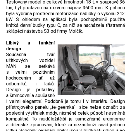
Testovaný model o celkové hmotnosti 18 t, v soupravě 36
tun, byl postaven na rozvoru náprav 3600 mm. K pohonu
byla vybrána prostřední motorizace nabídky o výkonu 213
kW. S ohledem na aplikaci byla pochopitelně použita
krátká denní budky typu C, za níž se nacházela třístranná
sklápěcí nástavba S3 od firmy Molčík.
Líbivý a funkční
design
Současná tvář
užitkových vozidel
MAN se setkává
s velmi pozitivním
hodnocením ať už
odborníků, i laiků.
Design je přitažlivý
a šmrncovní a současně
i velmi elegantní. Podobně je tomu i v interiéru. Design
přístrojového panelu „te-geemka“ sice nelze označit za
poslední výstřelek módy, nicméně celek působí nesmírně
kompaktně. To nejdůležitější je samozřejmě ergonomie
a dílenské zpracování, které si nezaslouží snad jedinou
výtku. Všechny ovládací prvky jsou v blízkosti řidiče a ve