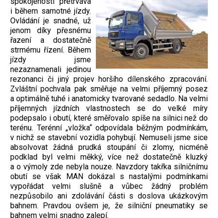
spokojenosti přetrvává
i během samotné jízdy.
Ovládání je snadné, už
jenom díky přesnému
řazení a dostatečně
strmému řízení. Během
jízdy jsme
nezaznamenali jedinou
rezonanci či jiný projev horšího dílenského zpracování.
Zvláštní pochvala pak směřuje na velmi příjemný posez
a optimálně tuhé i anatomicky tvarované sedadlo. Na velmi
příjemných jízdních vlastnostech se do velké míry
podepsalo i obutí, které směřovalo spíše na silnici než do
terénu. Terénní „vložka“ odpovídala běžným podmínkám,
v nichž se stavební vozidla pohybují. Nemuseli jsme sice
absolvovat žádná prudká stoupání či zlomy, nicméně
podklad byl velmi měkký, více než dostatečně kluzký
a o výmoly zde nebyla nouze. Navzdory takřka silničnímu
obutí se však MAN dokázal s nastalými podmínkami
vypořádat velmi slušně a vůbec žádný problém
nezpůsobilo ani zdolávání části s doslova ukázkovým
bahnem. Pravdou ovšem je, že silniční pneumatiky se
bahnem velmi snadno zalepí.