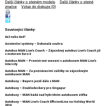
Další články o stejném modelu
|
Další články o stejné
značce
|
Vstup do diskuze (0)
Související články:
4x2 nebo 4x4?
Asistenční systémy – Dokonalá souhra
Autobus MAN Lion’s Coach – Zájezdový autobus Lion’s Coach již
s motorem Euro 6
Autobus MAN – Premiérové svezení s autobusem MAN Lion’s
Intercity
Autobus MAN – Za poznávacími zážitky se zájezdovým
autobusem MAN
Autobusy – Bayern jezdí dále s MAN
Autobusy – Doubledeckery pro Singapur
Autobusy – MAN bádá nad hybridním autobusem zítřka
Autobusy – MAN Lion’s Coach EfficientLine na Holiday World
2014