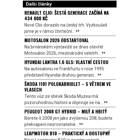
Další články
RENAULT CLIO: ŠESTÁ GENERACE ZAČÍNÁ NA
434 000 KČ
Nové Clio dorazilo na český trh. Vyzkoušeli
>>
jsme je v rámci čtvrteční...
MOTOSALON 2026 ODSTARTOVAL
Na brněnském výstavišti se dnes otevřel
>>
Motosalon 2026, mezinárodní veletrh...
HYUNDAI LANTRA 1.6 GLS: VLASTNÍ CESTOU
Na autosalonu ve Frankfurtu v roce 1995
>>
představil Hyundai druhou generaci...
ŠKODA 1101 POLOKABRIOLET – S VĚTREM VE
VLASECH
Tento vůz ze sbírek Škoda Muzea má
>>
pozoruhodnou historii a objevuje se na...
PEUGEOT 2008 GT HYBRID – MILÝ A HBITÝ
Berete-li 2008 jen jako zvýšenou 208, budete
>>
překvapeni nesrovnatelně...
LEAPMOTOR B10 – PRAKTICKÝ A DOSTUPNÝ