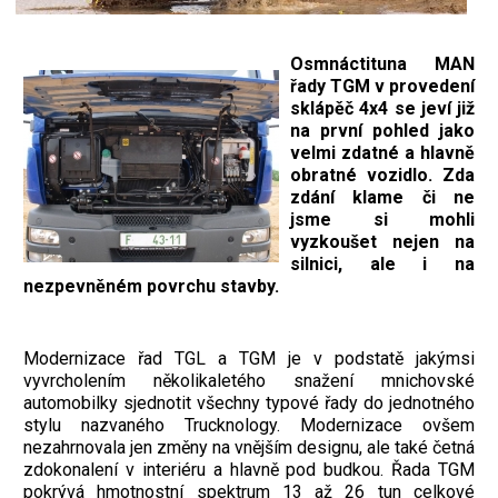
Osmnáctituna MAN
řady TGM v provedení
sklápěč 4x4 se jeví již
na první pohled jako
velmi zdatné a hlavně
obratné vozidlo. Zda
zdání klame či ne
jsme si mohli
vyzkoušet nejen na
silnici, ale i na
nezpevněném povrchu stavby.
Modernizace řad TGL a TGM je v podstatě jakýmsi
vyvrcholením několikaletého snažení mnichovské
automobilky sjednotit všechny typové řady do jednotného
stylu nazvaného Trucknology. Modernizace ovšem
nezahrnovala jen změny na vnějším designu, ale také četná
zdokonalení v interiéru a hlavně pod budkou. Řada TGM
pokrývá hmotnostní spektrum 13 až 26 tun celkové