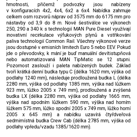
hmotnosti, přičemž podvozky jsou nabízeny
v konfiguracích 4x2, 4x4, 6x2 a 6x4. Nabídka zahrnuje
celkem osm rozvorů náprav od 3575 mm do 6175 mm pro
nástavby od 3,9 do 8 m. Nové šestiválce ve výkonech
250, 290 a 340 k s technologií MAN Pure Diesel využívají
inovativní recirkulace výfukových plynů a vstřikování
paliva technologií Common Rail. Všechny výkonové verze
jsou dostupné v emisních limitech Euro 5 nebo EEV. Pokud
jde o převodovky, k mání je buď manuální devítistupňová
nebo automatizovaná MAN TipMatic se 12 stupni.
Pozornost zaslouží i paleta nabízených budek. Základ
tvoří krátká denní budka typu C (délka 1620 mm, výška od
podlahy 1240 mm), následuje prodloužená budka L (délka
2280 mm, výška od podlahy 1385 mm, výška nad lůžkem
923 mm, lůžko 2005 x 749 mm), prodloužená a zvýšená
budka LX (délka 2280 mm, výška od podlahy 1665 mm,
výška nad spodním lůžkem 590 mm, výška nad horním
lůžkem 575 mm, lůžko spodní 2005 x 749 mm, lůžko horní
2005 x 645 mm) a nabídku uzavírá čtyřdveřová
sedmimístná budka Crew Cab (délka 2785 mm, výška od
podlahy vpředu/vzadu 1385/1620 mm).