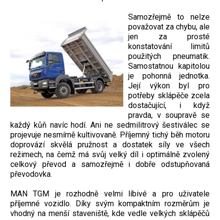
Samozřejmě to nelze
považovat za chybu, ale
jen za prosté
konstatování limitů
použitých pneumatik.
Samostatnou kapitolou
je pohonná jednotka.
Její výkon byl pro
potřeby sklápěče zcela
dostačující, i když
pravda, v soupravě se
každý kůň navíc hodí. Ani ne sedmilitrový šestiválec se
projevuje nesmírně kultivovaně. Příjemný tichý běh motoru
doprovází skvělá pružnost a dostatek síly ve všech
režimech, na čemž má svůj velký díl i optimálně zvolený
celkový převod a samozřejmě i dobře odstupňovaná
převodovka.
MAN TGM je rozhodně velmi líbivé a pro uživatele
příjemné vozidlo. Díky svým kompaktním rozměrům je
vhodný na menší staveniště, kde vedle velkých sklápěčů