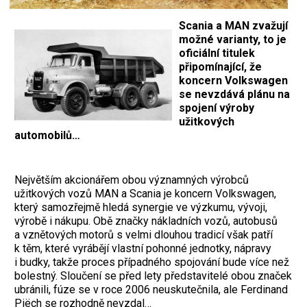
Scania a MAN zvažují
možné varianty, to je
oficiální titulek
připomínající, že
koncern Volkswagen
se nevzdává plánu na
spojení výroby
užitkových
automobilů…
Největším akcionářem obou významných výrobců
užitkových vozů MAN a Scania je koncern Volkswagen,
který samozřejmě hledá synergie ve výzkumu, vývoji,
výrobě i nákupu. Obě značky nákladních vozů, autobusů
a vznětových motorů s velmi dlouhou tradicí však patří
k těm, které vyrábějí vlastní pohonné jednotky, nápravy
i budky, takže proces případného spojování bude více než
bolestný. Sloučení se před lety představitelé obou značek
ubránili, fúze se v roce 2006 neuskutečnila, ale Ferdinand
Piëch se rozhodně nevzdal…