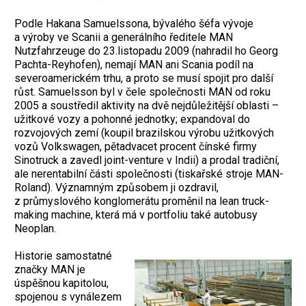
Podle Hakana Samuelssona, bývalého šéfa vývoje
a výroby ve Scanii a generálního ředitele MAN
Nutzfahrzeuge do 23.listopadu 2009 (nahradil ho Georg
Pachta-Reyhofen), nemají MAN ani Scania podíl na
severoamerickém trhu, a proto se musí spojit pro další
růst. Samuelsson byl v čele společnosti MAN od roku
2005 a soustředil aktivity na dvě nejdůležitější oblasti –
užitkové vozy a pohonné jednotky; expandoval do
rozvojových zemí (koupil brazilskou výrobu užitkových
vozů Volkswagen, pětadvacet procent čínské firmy
Sinotruck a zavedl joint-venture v Indii) a prodal tradiční,
ale nerentabilní části společnosti (tiskařské stroje MAN-
Roland). Významným způsobem ji ozdravil,
z průmyslového konglomerátu proměnil na lean truck-
making machine, která má v portfoliu také autobusy
Neoplan.
Historie samostatné
značky MAN je
úspěšnou kapitolou,
spojenou s vynálezem