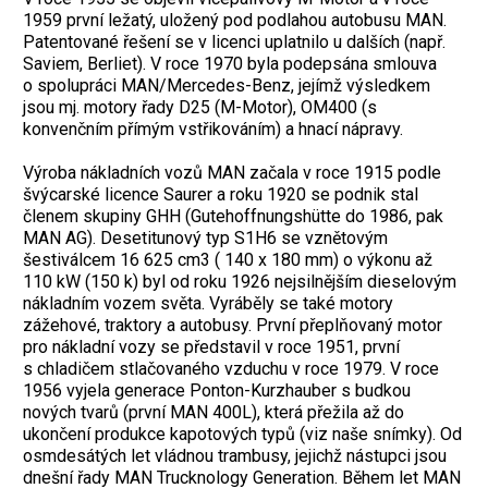
1959 první ležatý, uložený pod podlahou autobusu MAN.
Patentované ře­šení se v licenci uplatnilo u dalších (např.
Saviem, Berliet). V roce 1970 byla podepsána smlouva
o spolupráci MAN/Mercedes-Benz, jejímž výsledkem
jsou mj. motory řady D25 (M-Motor), OM400 (s
konvenčním přímým vstřikováním) a hnací nápravy.
Výroba nákladních vozů MAN začala v roce 1915 podle
švýcarské licence Saurer a roku 1920 se podnik stal
členem skupiny GHH (Gutehoffnungshütte do 1986, pak
MAN AG). Desetitunový typ S1H6 se vznětovým
šestiválcem 16 625 cm3 ( 140 x 180 mm) o výkonu až
110 kW (150 k) byl od roku 1926 nejsilnějším dieselovým
nákladním vozem světa. Vyráběly se také motory
zážehové, traktory a autobusy. První přeplňovaný motor
pro nákladní vozy se představil v roce 1951, první
s chladičem stlačovaného vzduchu v roce 1979. V roce
1956 vyjela generace Ponton-Kurzhauber s budkou
nových tvarů (první MAN 400L), která přežila až do
ukončení produkce kapotových typů (viz naše snímky). Od
osmdesátých let vládnou trambusy, jejichž nástupci jsou
dnešní řady MAN Trucknology Generation. Během let MAN