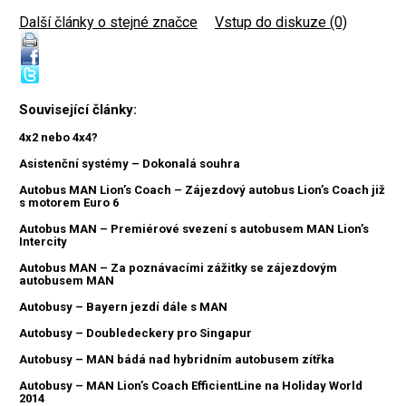
Další články o stejné značce
|
Vstup do diskuze (0)
Související články:
4x2 nebo 4x4?
Asistenční systémy – Dokonalá souhra
Autobus MAN Lion’s Coach – Zájezdový autobus Lion’s Coach již
s motorem Euro 6
Autobus MAN – Premiérové svezení s autobusem MAN Lion’s
Intercity
Autobus MAN – Za poznávacími zážitky se zájezdovým
autobusem MAN
Autobusy – Bayern jezdí dále s MAN
Autobusy – Doubledeckery pro Singapur
Autobusy – MAN bádá nad hybridním autobusem zítřka
Autobusy – MAN Lion’s Coach EfficientLine na Holiday World
2014