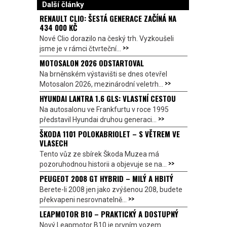
Další články
RENAULT CLIO: ŠESTÁ GENERACE ZAČÍNÁ NA
434 000 KČ
Nové Clio dorazilo na český trh. Vyzkoušeli
>>
jsme je v rámci čtvrteční...
MOTOSALON 2026 ODSTARTOVAL
Na brněnském výstavišti se dnes otevřel
>>
Motosalon 2026, mezinárodní veletrh...
HYUNDAI LANTRA 1.6 GLS: VLASTNÍ CESTOU
Na autosalonu ve Frankfurtu v roce 1995
>>
představil Hyundai druhou generaci...
ŠKODA 1101 POLOKABRIOLET – S VĚTREM VE
VLASECH
Tento vůz ze sbírek Škoda Muzea má
>>
pozoruhodnou historii a objevuje se na...
PEUGEOT 2008 GT HYBRID – MILÝ A HBITÝ
Berete-li 2008 jen jako zvýšenou 208, budete
>>
překvapeni nesrovnatelně...
LEAPMOTOR B10 – PRAKTICKÝ A DOSTUPNÝ
Nový Leapmotor B10 je prvním vozem