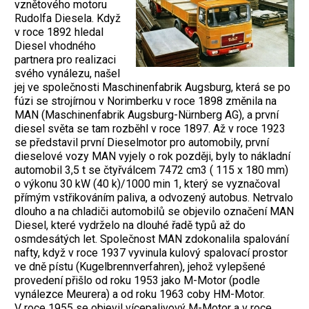
vznětového motoru
Rudolfa Diesela. Když
v roce 1892 hledal
Diesel vhodného
partnera pro realizaci
svého vynálezu, našel
jej ve společnosti Maschinenfabrik Augsburg, která se po
fúzi se strojírnou v Norimberku v roce 1898 změnila na
MAN (Maschinenfabrik Augsburg-Nürnberg AG), a první
diesel světa se tam rozběhl v roce 1897. Až v roce 1923
se představil první Dieselmotor pro automobily, první
dieselové vozy MAN vyjely o rok později, byly to nákladní
automobil 3,5 t se čtyřválcem 7472 cm3 ( 115 x 180 mm)
o výkonu 30 kW (40 k)/1000 min 1, který se vyznačoval
přímým vstřikováním paliva, a odvozený autobus. Netrvalo
dlouho a na chladiči automobilů se objevilo označení MAN
Diesel, které vydrželo na dlouhé řadě typů až do
osmdesátých let. Společnost MAN zdokonalila spalování
nafty, když v roce 1937 vyvinula kulový spalovací prostor
ve dně pístu (Kugelbrennverfahren), jehož vylepšené
provedení přišlo od roku 1953 jako M-Motor (podle
vynálezce Meurera) a od roku 1963 coby HM-Motor.
V roce 1955 se objevil vícepalivový M-Motor a v roce