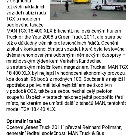
v segmentu
těžkých nákladních
vozidel nabízí řadu
TGX s modelem
sedlového tahače
MAN TGX 18.400 XLX EfficientLine, ověnčeným titulem
Truck of the Year 2008 a Green Truck 2011, ale stará se
též o důkladný trénink profesionálních řidičů. Ocenění
získal v konkurenci čtrnácti vozidel, která byla testována
dvěma renomovanými odbornými německými časopisy –
mnichovským týdeníkem VerkehrsRundschau
a sesterským měsíčníkem, magazínem, Trucker. MAN TGX
18.400 XLX byl nejlepší v hodnocení ekonomiky provozu,
kde dosáhl 96 bodů z možných 100. Současně s nejnižší
spotřebou paliva měl také nejnižší emise škodlivin
v podobě CO2, takže za sebou nechal celý peloton
soupeřů. Úspěch v testech nakonec ještě podpořilo třetí
místo, na kterém se umístil další z tahačů MAN, tentokrát
model TGX 18.440 XLX.
Optimální tahač
Ocenění „Green Truck 2011“ převzal Reinhard Pöllmann,
generální ředitel společnosti MAN Truck & Bus