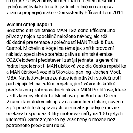
na šňůře 20 významných měst, které během několika
týdnů navštívila kolona tří jízdních silničních souprav
v rámci propagační akce Consistently Efficient Tour 2011.
Všichni chtějí uspořit
Bělostné silniční tahače MAN TGX série EfficientLine
přivezly nejen speciálně naložené návěsy, ale též
důkladné prezentace společností MAN Truck & Bus,
Castrol, Michelin a Kögel na téma jak snížit provozní
náklady, speciálně spotřebu paliva a tím také emise
CO2.Celodenní představení zahájil jednatel a generální
ředitel společností MAN užitková vozidla Česká republika
a MAN úžitková vozidlá Slovakia, pan Ing. Jochen Modl,
MBA. Následovaly prezentace jednotlivých společností
participujících na celém projektu, jímž vévodilo krátké
představení profesionálních služeb MAN ProfiDrive, které
vedl zkušený školitel z Mnichova, pan Andreas Griem.
V rámci konstrukčních úprav na samotném tahači, návěsu
a při použití těch správných pneumatik je údajně možné
očekávat úsporu až 3 litry motorové nafty na 100 ujetých
kilometrů. Samozřejmě to by však nebylo možné bez
potřebného proškolení řidičů.