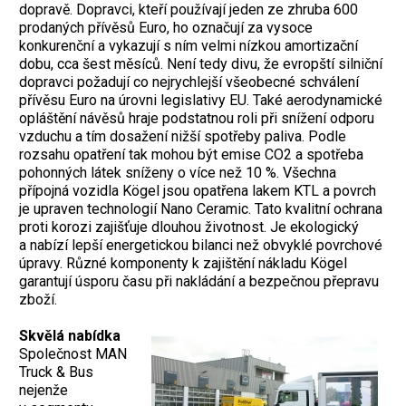
dopravě. Dopravci, kteří používají jeden ze zhruba 600
prodaných přívěsů Euro, ho označují za vysoce
konkurenční a vykazují s ním velmi nízkou amortizační
dobu, cca šest měsíců. Není tedy divu, že evropští silniční
dopravci požadují co nejrychlejší všeobecné schválení
přívěsu Euro na úrovni legislativy EU. Také aerodynamické
opláštění návěsů hraje podstatnou roli při snížení odporu
vzduchu a tím dosažení nižší spotřeby paliva. Podle
rozsahu opatření tak mohou být emise CO2 a spotřeba
pohonných látek sníženy o více než 10 %. Všechna
přípojná vozidla Kögel jsou opatřena lakem KTL a povrch
je upraven technologií Nano Ceramic. Tato kvalitní ochrana
proti korozi zajišťuje dlouhou životnost. Je ekologický
a nabízí lepší energetickou bilanci než obvyklé povrchové
úpravy. Různé komponenty k zajištění nákladu Kögel
garantují úsporu času při nakládání a bezpečnou přepravu
zboží.
Skvělá nabídka
Společnost MAN
Truck & Bus
nejenže