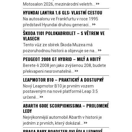
>>
Motosalon 2026, mezinárodní veletrh...
HYUNDAI LANTRA 1.6 GLS: VLASTNÍ CESTOU
Na autosalonu ve Frankfurtu v roce 1995
>>
představil Hyundai druhou generaci...
ŠKODA 1101 POLOKABRIOLET – S VĚTREM VE
VLASECH
Tento vůz ze sbírek Škoda Muzea má
>>
pozoruhodnou historii a objevuje se na...
PEUGEOT 2008 GT HYBRID – MILÝ A HBITÝ
Berete-li 2008 jen jako zvýšenou 208, budete
>>
překvapeni nesrovnatelně...
LEAPMOTOR B10 – PRAKTICKÝ A DOSTUPNÝ
Nový Leapmotor B10 je prvním vozem
postaveným na nové platformě Leap 3.5
>>
určené...
ABARTH 600E SCORPIONISSIMA – PROLOMENÉ
LEDY
Nejvýkonnější automobil Abarth v historii je
>>
jedním z prvních, který dokázal...
PRAGA BABY ROADSTER OVLÁDLA LEDNOVÉ