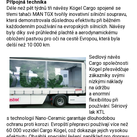
Přípojná technika
Déle než pět týdnů tři návěsy Kögel Cargo spojené se
třemi tahači MAN TGX tvořily inovativní silniční soupravu,
která demonstrovala důslednou efektivitu při běžném
každodenním používání na evropských silnicích. Návěsy
byly díky své průhledné plachtě a aerodynamickému
obložení pastvou pro oči na cestě Evropou, která byla
delší než 10 000 km.
Sedlový návěs
Cargo společnosti
Kögel přesvědčuje
zákazníky svými
nízkými náklady
na údržbu
a enormní
flexibilitou při
používání. Sériový
lak KTL
s technologií Nano-Ceramic garantuje dlouhodobou
ochranu proti korozi. Evropští přepravci používají více než
60 000 vozidel Cargo Kögel, což dokazuje jejich vysokou
efektivitu. Obsáhlá speciální řešení, například pro dopravu