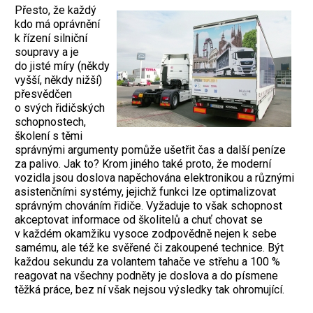
Přesto, že každý
kdo má oprávnění
k řízení silniční
soupravy a je
do jisté míry (někdy
vyšší, někdy nižší)
přesvědčen
o svých řidičských
schopnostech,
školení s těmi
správnými argumenty pomůže ušetřit čas a další peníze
za palivo. Jak to? Krom jiného také proto, že moderní
vozidla jsou doslova napěchována elektronikou a různými
asistenčními systémy, jejichž funkci lze optimalizovat
správným chováním řidiče. Vyžaduje to však schopnost
akceptovat informace od školitelů a chuť chovat se
v každém okamžiku vysoce zodpovědně nejen k sebe
samému, ale též ke svěřené či zakoupené technice. Být
každou sekundu za volantem tahače ve střehu a 100 %
reagovat na všechny podněty je doslova a do písmene
těžká práce, bez ní však nejsou výsledky tak ohromující.