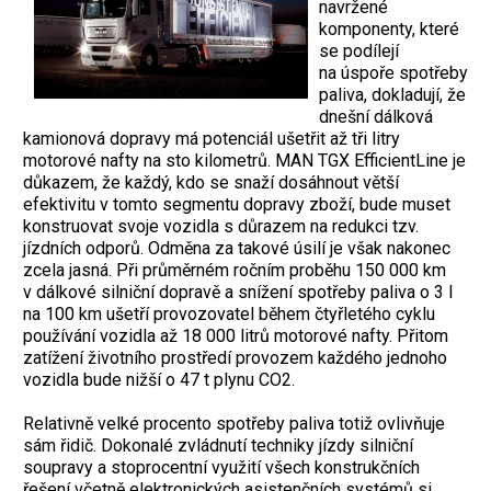
navržené
komponenty, které
se podílejí
na úspoře spotřeby
paliva, dokladují, že
dnešní dálková
kamionová dopravy má potenciál ušetřit až tři litry
motorové nafty na sto kilometrů. MAN TGX EfficientLine je
důkazem, že každý, kdo se snaží dosáhnout větší
efektivitu v tomto segmentu dopravy zboží, bude muset
konstruovat svoje vozidla s důrazem na redukci tzv.
jízdních odporů. Odměna za takové úsilí je však nakonec
zcela jasná. Při průměrném ročním proběhu 150 000 km
v dálkové silniční dopravě a snížení spotřeby paliva o 3 l
na 100 km ušetří provozovatel během čtyřletého cyklu
používání vozidla až 18 000 litrů motorové nafty. Přitom
zatížení životního prostředí provozem každého jednoho
vozidla bude nižší o 47 t plynu CO2.
Relativně velké procento spotřeby paliva totiž ovlivňuje
sám řidič. Dokonalé zvládnutí techniky jízdy silniční
soupravy a stoprocentní využití všech konstrukčních
řešení včetně elektronických asistenčních systémů si