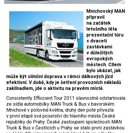
Mnichovský MAN
připravil
na začátek
letošního léta
prezentační túru
s dvaceti
zastávkami
v důležitých
evropských
městech. Cílem
bylo ukázat, jak
může být silniční doprava v rámci dálkových jízd
efektivní. V době, kdy je šetření provozních nákladů
zaklínadlem, jde o aktivitu na pravém místě.
Consistently Efficcient Tour 2011 slavnostně odstartovala
ze sídla automobilky MAN Truck & Bus v bavorském
Mnichově v polovině května, druhý den poté přivezla
v první etapě svá poselství do hlavního města České
republiky do Prahy. České zastoupení společnosti MAN
Truck & Bus v Čestlicích u Prahy se stalo první zastávkou