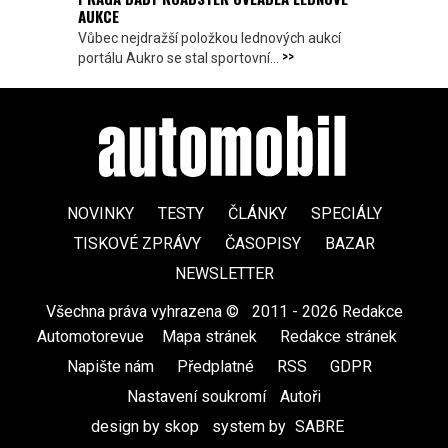
AUKCE
Vůbec nejdražší položkou lednových aukcí
>>
portálu Aukro se stal sportovní...
NOVINKY
TESTY
ČLÁNKY
SPECIÁLY
TISKOVÉ ZPRÁVY
ČASOPISY
BAZAR
NEWSLETTER
Všechna práva vyhrazena ©
|
2011 - 2026 Redakce
Automotorevue
|
Mapa stránek
|
Redakce stránek
|
Napište nám
|
Předplatné
|
RSS
|
GDPR
|
Nastavení soukromí
Autoři
design by skop
|
system by
SABRE
|