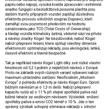
papíru nebo nápojů, vysoká kvalita zpracování i extrémně
snadno fungující a bezúdržbová posuvná plachta jsou
dalšími trumfy přípojných vozidel zajišťují důslednou
efektivitu provozu silničních souprav.Dopravci, kteří
zaměřují svou pozornost především na hodnotu
označovanou jako TCO (Total Costs of Ownership)
a hledají vozidla klimaticky šetrná, vědomě sází na přívěs
a návěsy značky Kögel. Ne bezdůvodně, neboť Kögel
nabízí přepravní řešení, která splňují všechny dimenze
efektivnosti: optimalizují náklady, jsou ekologické, lehké,
časově efektivní a hlavně bezpečné.
Tak je například návěs Kögel Light díky své nízké vlastní
hmotnosti od 5,2 t jedním z nejlehčích návěsů v Evropě.
Proto na základě svých různých variant vybavení nabízí
maximum užitečného zatížení. Neoficiálním „Mistrem
Evropy“ z pohledu efektivity je návěs Kögel Euro. Oproti
běžným návěsům je o 1,3 m delší. Nabízí přepravní
kapacitu vyšší až o 11 % při stejné spotřebě paliva než
běžné tahače se sedlovým návěsem. Výsledek: snížení
spotřeby paliva a emisí CO2 téměř o 10 %. Jde o ten
správný výrobek schopný eliminace nákladů v silniční