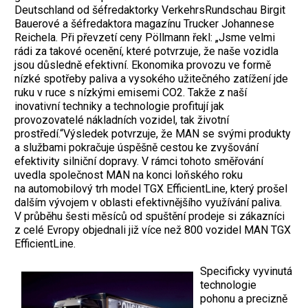
Deutschland od šéfredaktorky VerkehrsRundschau Birgit
Bauerové a šéfredaktora magazínu Trucker Johannese
Reichela. Při převzetí ceny Pöllmann řekl: „Jsme velmi
rádi za takové ocenění, které potvrzuje, že naše vozidla
jsou důsledně efektivní. Ekonomika provozu ve formě
nízké spotřeby paliva a vysokého užitečného zatížení jde
ruku v ruce s nízkými emisemi CO2. Takže z naší
inovativní techniky a technologie profitují jak
provozovatelé nákladních vozidel, tak životní
prostředí.“Výsledek potvrzuje, že MAN se svými produkty
a službami pokračuje úspěšně cestou ke zvyšování
efektivity silniční dopravy. V rámci tohoto směřování
uvedla společnost MAN na konci loňského roku
na automobilový trh model TGX EfficientLine, který prošel
dalším vývojem v oblasti efektivnějšího využívání paliva.
V průběhu šesti měsíců od spuštění prodeje si zákazníci
z celé Evropy objednali již více než 800 vozidel MAN TGX
EfficientLine.
Specificky vyvinutá
technologie
pohonu a precizně