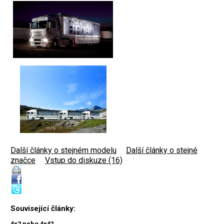
Další články o stejném modelu
|
Další články o stejné
značce
|
Vstup do diskuze (16)
Související články:
4x2 nebo 4x4?