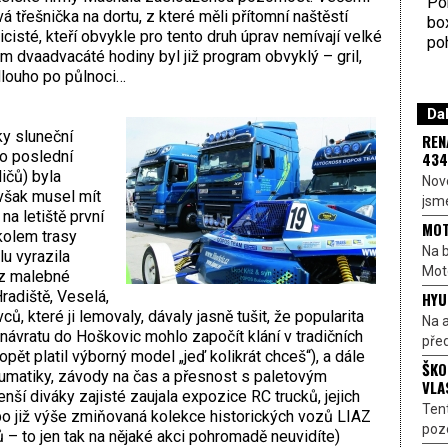
Por
á třešnička na dortu, z které měli přítomní naštěstí
bo
icisté, kteří obvykle pro tento druh úprav nemívají velké
poh
em dvaadvacáté hodiny byl již program obvyklý – gril,
dlouho po půlnoci…
Dal
ky sluneční
REN
ro poslední
434
ičů) byla
Nové
 však musel mít
jsme
na letiště první
MOT
 kolem trasy
Na b
lu vyrazila
Moto
rz malebné
adiště, Veselá,
HYU
ů, které ji lemovaly, dávaly jasně tušit, že popularita
Na a
ávratu do Hoškovic mohlo započít klání v tradičních
před
(opět platil výborný model „jeď kolikrát chceš“), a dále
ŠKO
eumatiky, závody na čas a přesnost s paletovým
VLA
ší diváky zajisté zaujala expozice RC trucků, jejich
Ten
ebo již výše zmiňovaná kolekce historických vozů LIAZ
pozo
 – to jen tak na nějaké akci pohromadě neuvidíte)