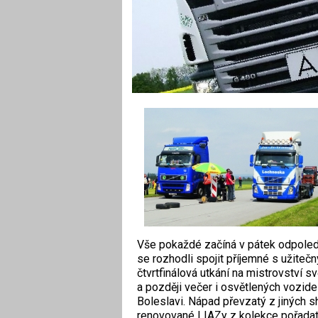
Vše pokaždé začíná v pátek odpoledne,
se rozhodli spojit příjemné s užitečný
čtvrtfinálová utkání na mistrovství s
a později večer i osvětlených vozid
Boleslavi. Nápad převzatý z jiných s
renovované LIAZy z kolekce pořadat