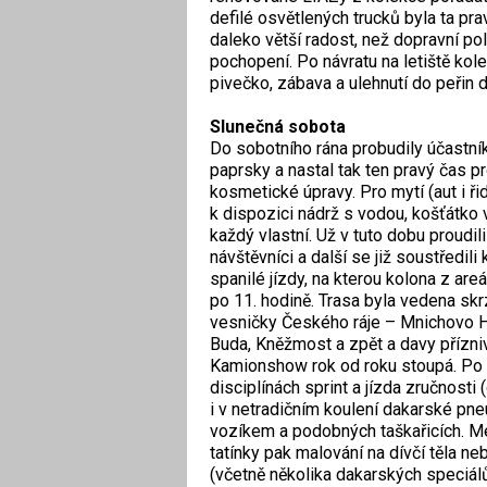
defilé osvětlených trucků byla ta prav
daleko větší radost, než dopravní pol
pochopení. Po návratu na letiště kol
pivečko, zábava a ulehnutí do peřin 
Slunečná sobota
Do sobotního rána probudily účastní
paprsky a nastal tak ten pravý čas p
kosmetické úpravy. Pro mytí (aut i řid
k dispozici nádrž s vodou, košťátko
každý vlastní. Už v tuto dobu proudili 
návštěvníci a další se již soustředili
spanilé jízdy, na kterou kolona z areá
po 11. hodině. Trasa byla vedena sk
vesničky Českého ráje – Mnichovo Hr
Buda, Kněžmost a zpět a davy příznivc
Kamionshow rok od roku stoupá. Po n
disciplínách sprint a jízda zručnosti 
i v netradičním koulení dakarské pn
vozíkem a podobných taškařicích. Men
tatínky pak malování na dívčí těla n
(včetně několika dakarských speciálů