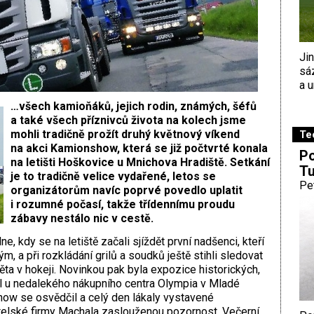
Ji
sá
a u
…všech kamioňáků, jejich rodin, známých, šéfů
a také všech příznivců života na kolech jsme
mohli tradičně prožít druhý květnový víkend
Te
na akci Kamionshow, která se již počtvrté konala
Po
na letišti Hoškovice u Mnichova Hradiště. Setkání
Tu
je to tradičně velice vydařené, letos se
Pe
organizátorům navíc poprvé povedlo uplatit
i rozumné počasí, takže třídennímu proudu
zábavy nestálo nic v cestě.
 kdy se na letiště začali sjíždět první nadšenci, kteří
m, a při rozkládání grilů a soudků ještě stihli sledovat
věta v hokeji. Novinkou pak byla expozice historických,
el u nedalekého nákupního centra Olympia v Mladé
how se osvědčil a celý den lákaly vystavené
elské firmy Machala zaslouženou pozornost. Večerní