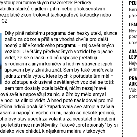
PEU
 vystoupení turnovských mažoretek Perličky.
abídka stánků s jídlem, pitím nebo příslušenstvím
Bere
t bezplatně zkon-trolovat tachografové kotoučky nebo
přek
ů CZ.
LEA
Nov
Díky plně nabitému programu den hezky utekl, slunce
pos
zašlo za obzor a přišla ta vhodná chvíle pro další
urče
nosný pilíř víkendového programu – rej osvětlených
ABA
vozidel. U většiny předváděných vozidel bylo jasně
LED
vidět, že se o lásku řidičů úspěšně přetahují
Nejv
s rodinami a jinými koníčky a hodiny strávené jejich
jedn
úpravami byly zkrátka znát. Sem by také směřovala
jedna z mála výtek, které bych k pořadatelům měl –
PRA
do zástupu exklusivně osvětlených vozidel se totiž
AUK
sem tam dostaly zcela běžné, ničím nezajímavé
Vůbe
lková světla nepovažuji za nic, s čím by mělo smysl
port
 v noci na silnici vidět. A hned poté následoval pro mě
ětšina řidičů poslušně zaparkovala své stroje a začala
sám a nápojům všeho druhu, našlo se několik jedinců,
oholový stav usedli za volant a za neustálého troubení
po letišti mezi návštěvníky. Takové „profesionály“ by si
daleko více ohlídat, k nějakému maléru v takových