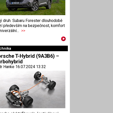
ný druh. Subaru Forester dlouhodobě
zí především na bezpečnost, komfort
niverzální...
>>
chnika
rsche T-Hybrid (9A3B6) –
rbohybrid
tr Hanke 16.07.2024 13:32