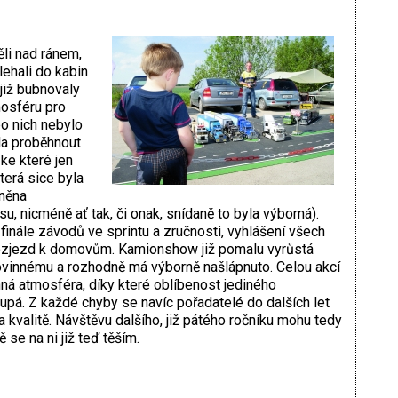
li nad ránem,
lehali do kabin
 již bubnovaly
mosféru pro
po nich nebylo
hla proběhnout
ke které jen
terá sice byla
něna
su, nicméně ať tak, či onak, snídaně to byla výborná).
inále závodů ve sprintu a zručnosti, vyhlášení všech
ozjezd k domovům. Kamionshow již pomalu vyrůstá
povinnému a rozhodně má výborně našlápnuto. Celou akcí
ná atmosféra, díky které oblíbenost jediného
pá. Z každé chyby se navíc pořadatelé do dalších let
a kvalitě. Návštěvu dalšího, již pátého ročníku mohu tedy
se na ni již teď těším.