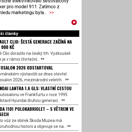
sche elektrifikovalo šestiválcový
xer pro model 911. Zatímco z
ledu marketingu byla...
>>
ší články
AULT CLIO: ŠESTÁ GENERACE ZAČÍNÁ NA
 000 KČ
 Clio dorazilo na český trh. Vyzkoušeli
>>
 je v rámci čtvrteční...
OSALON 2026 ODSTARTOVAL
rněnském výstavišti se dnes otevřel
>>
salon 2026, mezinárodní veletrh...
NDAI LANTRA 1.6 GLS: VLASTNÍ CESTOU
utosalonu ve Frankfurtu v roce 1995
>>
stavil Hyundai druhou generaci...
DA 1101 POLOKABRIOLET – S VĚTREM VE
SECH
to vůz ze sbírek Škoda Muzea má
>>
ruhodnou historii a objevuje se na...