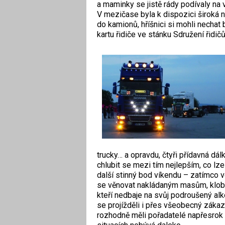
a maminky se jistě rády podívaly na
V mezičase byla k dispozici široká n
do kamionů, hříšnici si mohli necha
kartu řidiče ve stánku Sdružení řidič
trucky… a opravdu, čtyři přídavná dá
chlubit se mezi tím nejlepším, co lze
další stinný bod víkendu – zatímco v
se věnovat nakládaným masům, klobá
kteří nedbaje na svůj podroušený alk
se projížděli i přes všeobecný zákaz 
rozhodně měli pořadatelé napřesrok 