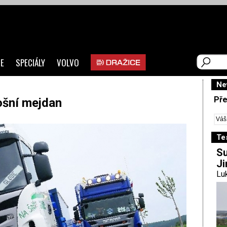
E
SPECIÁLY
VOLVO
Ne
Pře
ošní mejdan
Te
Su
Ji
Luk