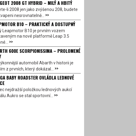
GEOT 2008 GT HYBRID – MILÝ A HBITÝ
te-li 2008 jen jako zvýšenou 208, budete
>>
vapeni nesrovnatelně...
PMOTOR B10 – PRAKTICKÝ A DOSTUPNÝ
ý Leapmotor B10 je prvním vozem
taveným na nové platformě Leap 3.5
>>
né...
RTH 600E SCORPIONISSIMA – PROLOMENÉ
Y
ýkonnější automobil Abarth v historii je
>>
ím z prvních, který dokázal...
GA BABY ROADSTER OVLÁDLA LEDNOVÉ
CE
c nejdražší položkou lednových aukcí
>>
álu Aukro se stal sportovní...