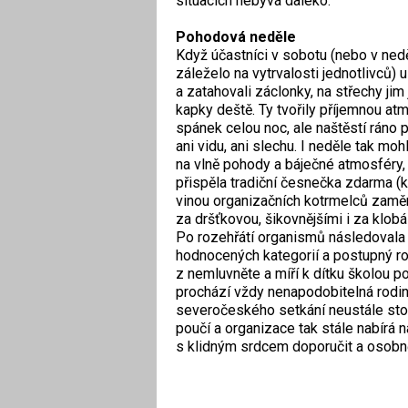
situacích nebývá daleko.
Pohodová neděle
Když účastníci v sobotu (nebo v nedě
záleželo na vytrvalosti jednotlivců) u
a zatahovali záclonky, na střechy jim
kapky deště. Ty tvořily příjemnou at
spánek celou noc, ale naštěstí ráno 
ani vidu, ani slechu. I neděle tak mo
na vlně pohody a báječné atmosféry, 
přispěla tradiční česnečka zdarma (k
vinou organizačních kotrmelců zamě
za dršťkovou, šikovnějšími i za klobá
Po rozehřátí organismů následovala f
hodnocených kategorií a postupný r
z nemluvněte a míří k dítku školou 
prochází vždy nenapodobitelná rodin
severočeského setkání neustále stou
poučí a organizace tak stále nabírá n
s klidným srdcem doporučit a osobně 