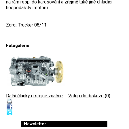
na rám resp. do karosování a zřejmě také jiné chladicí
hospodářství motoru.
Zdroj: Trucker 08/11
Fotogalerie
Další články o stejné značce
|
Vstup do diskuze (0)
Newsletter