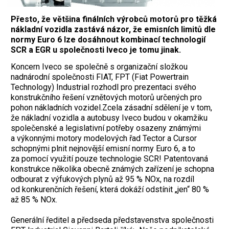
Přesto, že většina finálních výrobců motorů pro těžká
nákladní vozidla zastává názor, že emisních limitů dle
normy Euro 6 lze dosáhnout kombinací technologií
SCR a EGR u společnosti Iveco je tomu jinak.
Koncern Iveco se společně s organizační složkou
nadnárodní společnosti FIAT, FPT (Fiat Powertrain
Technology) Industrial rozhodl pro prezentaci svého
konstrukčního řešení vznětových motorů určených pro
pohon nákladních vozidel.Zcela zásadní sdělení je v tom,
že nákladní vozidla a autobusy Iveco budou v okamžiku
společenské a legislativní potřeby osazeny známými
a výkonnými motory modelových řad Tector a Cursor
schopnými plnit nejnovější emisní normy Euro 6, a to
za pomocí využití pouze technologie SCR! Patentovaná
konstrukce několika obecně známých zařízení je schopna
odbourat z výfukových plynů až 95 % NOx, na rozdíl
od konkurenčních řešení, která dokáží odstínit „jen“ 80 %
až 85 % NOx.
Generální ředitel a předseda představenstva společnosti