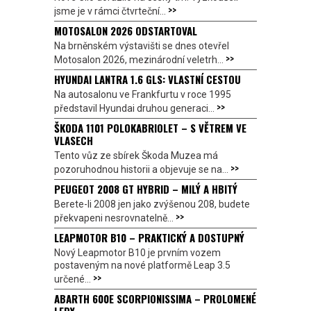
>>
jsme je v rámci čtvrteční...
MOTOSALON 2026 ODSTARTOVAL
Na brněnském výstavišti se dnes otevřel
>>
Motosalon 2026, mezinárodní veletrh...
HYUNDAI LANTRA 1.6 GLS: VLASTNÍ CESTOU
Na autosalonu ve Frankfurtu v roce 1995
>>
představil Hyundai druhou generaci...
ŠKODA 1101 POLOKABRIOLET – S VĚTREM VE
VLASECH
Tento vůz ze sbírek Škoda Muzea má
>>
pozoruhodnou historii a objevuje se na...
PEUGEOT 2008 GT HYBRID – MILÝ A HBITÝ
Berete-li 2008 jen jako zvýšenou 208, budete
>>
překvapeni nesrovnatelně...
LEAPMOTOR B10 – PRAKTICKÝ A DOSTUPNÝ
Nový Leapmotor B10 je prvním vozem
postaveným na nové platformě Leap 3.5
>>
určené...
ABARTH 600E SCORPIONISSIMA – PROLOMENÉ