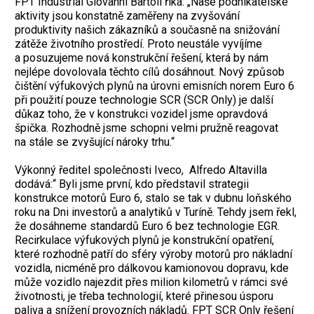
FPT Industrial Giovanni Bartoli říká: „Naše podnikatelské
aktivity jsou konstatně zaměřeny na zvyšování
produktivity našich zákazníků a současně na snižování
zátěže životního prostředí. Proto neustále vyvíjíme
a posuzujeme nová konstrukční řešení, která by nám
nejlépe dovolovala těchto cílů dosáhnout. Nový způsob
čištění výfukových plynů na úrovni emisních norem Euro 6
při použití pouze technologie SCR (SCR Only) je další
důkaz toho, že v konstrukci vozidel jsme opravdová
špička. Rozhodně jsme schopni velmi pružně reagovat
na stále se zvyšující nároky trhu.“
Výkonný ředitel společnosti Iveco, Alfredo Altavilla
dodává:“ Byli jsme první, kdo představil strategii
konstrukce motorů Euro 6, stalo se tak v dubnu loňského
roku na Dni investorů a analytiků v Turíně. Tehdy jsem řekl,
že dosáhneme standardů Euro 6 bez technologie EGR.
Recirkulace výfukových plynů je konstrukční opatření,
které rozhodně patří do sféry výroby motorů pro nákladní
vozidla, nicméně pro dálkovou kamionovou dopravu, kde
může vozidlo najezdit přes milion kilometrů v rámci své
životnosti, je třeba technologií, které přinesou úsporu
paliva a snížení provozních nákladů. FPT SCR Only řešení