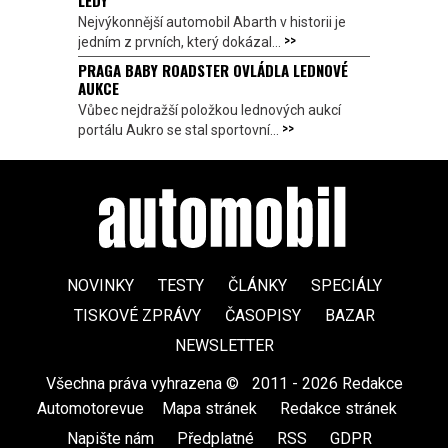
LEDY
Nejvýkonnější automobil Abarth v historii je
>>
jedním z prvních, který dokázal...
PRAGA BABY ROADSTER OVLÁDLA LEDNOVÉ
AUKCE
Vůbec nejdražší položkou lednových aukcí
>>
portálu Aukro se stal sportovní...
NOVINKY
TESTY
ČLÁNKY
SPECIÁLY
TISKOVÉ ZPRÁVY
ČASOPISY
BAZAR
NEWSLETTER
Všechna práva vyhrazena ©
|
2011 - 2026 Redakce
Automotorevue
|
Mapa stránek
|
Redakce stránek
|
Napište nám
|
Předplatné
|
RSS
|
GDPR
|