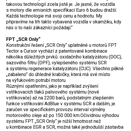
takovou technologií zcela jistě je. Je jasné, že vozidla
s motory dle emisních specifikací Euro 6 budou dražší.
Každá technologie má svoji cenu a hodnotu. My
připravíme na trh takto vybavená vozidla v okamžiku, kdy
nás o to naši zákazníci požádají.“
FPT „SCR Only“
Konstrukční řešení „SCR Only“ uplatněné u motorů FPT
Tector a Cursor vychází z patentované kombinace
několika důležitých prvků: oxidačního katalyzátoru (DOC),
sazového filtru (DPF), vylepšeného systému SCR
a systému regenerace katalyzátoru (CUC). Všechno pěkně
„zabaleno“ do úhledné krabičky, která má své místo
na výfukovém potrubí motoru.
Různými opatřeními, jako je například zvýšení
vstřikovacích tlaků palivového systému (nové
vstřikovače) až na 2200 barů, podstatným zlepšením
funkce vstřikování AdBlue v systému SCR a dalším, je
zaručen ve specifickém provozu interval výměny
motorového oleje až po 150 000 km.Očividnou výhodou
systému FPT „SCR Only“ je nižší hmotnost než
u kombinace EGR a SCR, možná také jednodušší zástavba