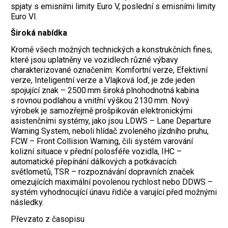
spjaty s emisními limity Euro V, poslední s emisními limity
Euro VI.
Široká nabídka
Kromě všech možných technických a konstrukčních fines,
které jsou uplatněny ve vozidlech různé výbavy
charakterizované označením: Komfortní verze, Efektivní
verze, Inteligentní verze a Vlajková loď, je zde jeden
spojující znak – 2500 mm široká plnohodnotná kabina
s rovnou podlahou a vnitřní výškou 2130 mm. Nový
výrobek je samozřejmě prošpikován elektronickými
asistenčními systémy, jako jsou LDWS – Lane Departure
Warning System, neboli hlídač zvoleného jízdního pruhu,
FCW – Front Collision Warning, čili systém varování
kolizní situace v přední polosféře vozidla, IHC –
automatické přepínání dálkových a potkávacích
světlometů, TSR – rozpoznávání dopravních značek
omezujících maximální povolenou rychlost nebo DDWS –
systém vyhodnocující únavu řidiče a varující před možnými
následky.
Převzato z časopisu