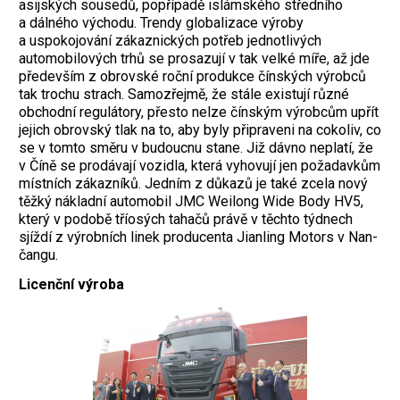
asijských sousedů, popřípadě islámského středního
a dálného východu. Trendy globalizace výroby
a uspokojování zákaznických potřeb jednotlivých
automobilových trhů se prosazují v tak velké míře, až jde
především z obrovské roční produkce čínských výrobců
tak trochu strach. Samozřejmě, že stále existují různé
obchodní regulátory, přesto nelze čínským výrobcům upřít
jejich obrovský tlak na to, aby byly připraveni na cokoliv, co
se v tomto směru v budoucnu stane. Již dávno neplatí, že
v Číně se prodávají vozidla, která vyhovují jen požadavkům
místních zákazníků. Jedním z důkazů je také zcela nový
těžký nákladní automobil JMC Weilong Wide Body HV5,
který v podobě tříosých tahačů právě v těchto týdnech
sjíždí z výrobních linek producenta Jianling Motors v Nan-
čangu.
Licenční výroba