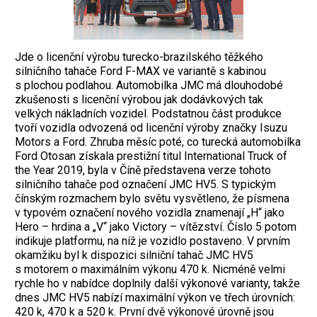
Jde o licenční výrobu turecko-brazilského těžkého
silničního tahače Ford F-MAX ve variantě s kabinou
s plochou podlahou. Automobilka JMC má dlouhodobé
zkušenosti s licenční výrobou jak dodávkových tak
velkých nákladních vozidel. Podstatnou část produkce
tvoří vozidla odvozená od licenční výroby značky Isuzu
Motors a Ford. Zhruba měsíc poté, co turecká automobilka
Ford Otosan získala prestižní titul International Truck of
the Year 2019, byla v Číně představena verze tohoto
silničního tahače pod označení JMC HV5. S typickým
čínským rozmachem bylo světu vysvětleno, že písmena
v typovém označení nového vozidla znamenají „H“ jako
Hero – hrdina a „V“ jako Victory – vítězství. Číslo 5 potom
indikuje platformu, na níž je vozidlo postaveno. V prvním
okamžiku byl k dispozici silniční tahač JMC HV5
s motorem o maximálním výkonu 470 k. Nicméně velmi
rychle ho v nabídce doplnily další výkonové varianty, takže
dnes JMC HV5 nabízí maximální výkon ve třech úrovních:
420 k, 470 k a 520 k. První dvě výkonové úrovně jsou