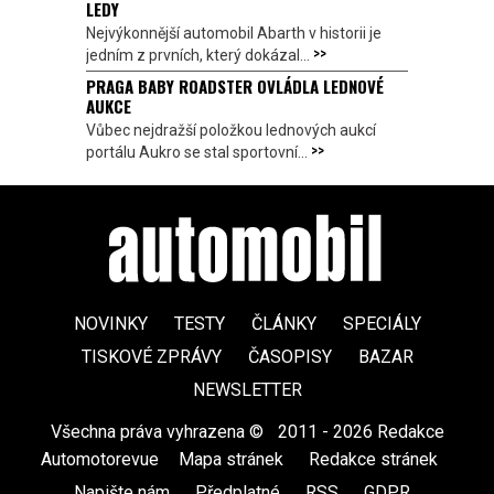
LEDY
Nejvýkonnější automobil Abarth v historii je
>>
jedním z prvních, který dokázal...
PRAGA BABY ROADSTER OVLÁDLA LEDNOVÉ
AUKCE
Vůbec nejdražší položkou lednových aukcí
>>
portálu Aukro se stal sportovní...
NOVINKY
TESTY
ČLÁNKY
SPECIÁLY
TISKOVÉ ZPRÁVY
ČASOPISY
BAZAR
NEWSLETTER
Všechna práva vyhrazena ©
|
2011 - 2026 Redakce
Automotorevue
|
Mapa stránek
|
Redakce stránek
|
Napište nám
|
Předplatné
|
RSS
|
GDPR
|