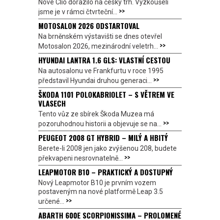
Nové Clio dorazilo na český trh. Vyzkoušeli
>>
jsme je v rámci čtvrteční...
MOTOSALON 2026 ODSTARTOVAL
Na brněnském výstavišti se dnes otevřel
>>
Motosalon 2026, mezinárodní veletrh...
HYUNDAI LANTRA 1.6 GLS: VLASTNÍ CESTOU
Na autosalonu ve Frankfurtu v roce 1995
>>
představil Hyundai druhou generaci...
ŠKODA 1101 POLOKABRIOLET – S VĚTREM VE
VLASECH
Tento vůz ze sbírek Škoda Muzea má
>>
pozoruhodnou historii a objevuje se na...
PEUGEOT 2008 GT HYBRID – MILÝ A HBITÝ
Berete-li 2008 jen jako zvýšenou 208, budete
>>
překvapeni nesrovnatelně...
LEAPMOTOR B10 – PRAKTICKÝ A DOSTUPNÝ
Nový Leapmotor B10 je prvním vozem
postaveným na nové platformě Leap 3.5
>>
určené...
ABARTH 600E SCORPIONISSIMA – PROLOMENÉ