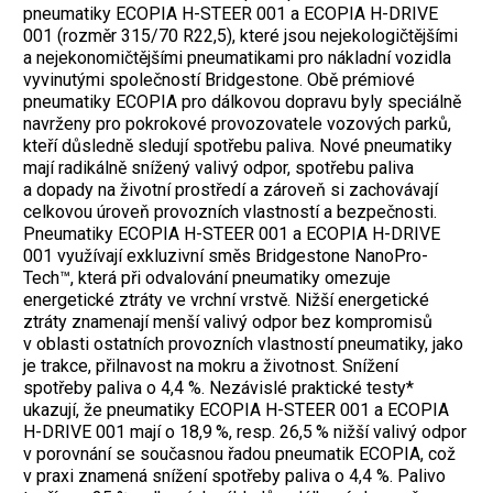
pneumatiky ECOPIA H-STEER 001 a ECOPIA H-DRIVE
001 (rozměr 315/70 R22,5), které jsou nejekologičtějšími
a nejekonomičtějšími pneumatikami pro nákladní vozidla
vyvinutými společností Bridgestone. Obě prémiové
pneumatiky ECOPIA pro dálkovou dopravu byly speciálně
navrženy pro pokrokové provozovatele vozových parků,
kteří důsledně sledují spotřebu paliva. Nové pneumatiky
mají radikálně snížený valivý odpor, spotřebu paliva
a dopady na životní prostředí a zároveň si zachovávají
celkovou úroveň provozních vlastností a bezpečnosti.
Pneumatiky ECOPIA H-STEER 001 a ECOPIA H-DRIVE
001 využívají exkluzivní směs Bridgestone NanoPro-
Tech™, která při odvalování pneumatiky omezuje
energetické ztráty ve vrchní vrstvě. Nižší energetické
ztráty znamenají menší valivý odpor bez kompromisů
v oblasti ostatních provozních vlastností pneumatiky, jako
je trakce, přilnavost na mokru a životnost. Snížení
spotřeby paliva o 4,4 %. Nezávislé praktické testy*
ukazují, že pneumatiky ECOPIA H-STEER 001 a ECOPIA
H-DRIVE 001 mají o 18,9 %, resp. 26,5 % nižší valivý odpor
v porovnání se současnou řadou pneumatik ECOPIA, což
v praxi znamená snížení spotřeby paliva o 4,4 %. Palivo