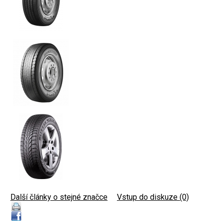
Další články o stejné značce
|
Vstup do diskuze (0)