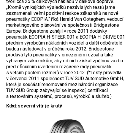
tvoří cca 25 % celkových nákladů v dálkové dopravě.
„Kromě vynikajících výsledků nezávislých testů jsme
zaznamenali velmi pozitivní reakce zákazníků na nové
pneumatiky ECOPIA,“ říká Harald Van Ooteghem, vedoucí
marketingového plánování ve společnosti Bridgestone
Europe. Bridgestone zahájil v roce 2011 dodávky
pneumatik ECOPIA H-STEER 001 a ECOPIA H-DRIVE 001
předním výrobcům nákladních vozidel a další odběratelé
budou následovat v průběhu roku 2012. Bridgestone
prodává tyto pneumatiky v omezeném rozsahu také
vybraným zákazníkům, aby od nich získal zpětnou vazbu
před oficiálním uvedením rozšířené řady pneumatik
s větším počtem rozměrů v roce 2013. (*Testy provedla
v červenci 2011 společnost TÜV SÜD Automotive GmbH,
která je součástí renomované mezinárodní organizace
TÜV SÜD Group zabývající se inspekcí, certifikací
a testováním systémů, procesů, výrobků a služeb.)
Když severní vítr je krutý