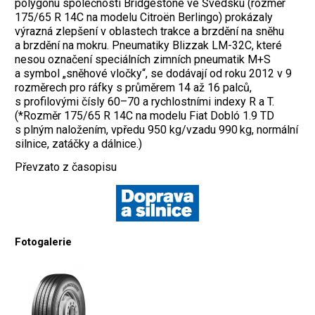
polygonu společnosti Bridgestone ve Švédsku (rozměr
175/65 R 14C na modelu Citroën Berlingo) prokázaly
výrazná zlepšení v oblastech trakce a brzdění na sněhu
a brzdění na mokru. Pneumatiky Blizzak LM-32C, které
nesou označení speciálních zimních pneumatik M+S
a symbol „sněhové vločky“, se dodávají od roku 2012 v 9
rozměrech pro ráfky s průměrem 14 až 16 palců,
s profilovými čísly 60–70 a rychlostními indexy R a T.
(*Rozměr 175/65 R 14C na modelu Fiat Dobló 1.9 TD
s plným naložením, vpředu 950 kg/vzadu 990 kg, normální
silnice, zatáčky a dálnice.)
Převzato z časopisu
Fotogalerie