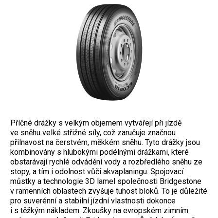
Příčné drážky s velkým objemem vytvářejí při jízdě
ve sněhu velké střižné síly, což zaručuje značnou
přilnavost na čerstvém, měkkém sněhu. Tyto drážky jsou
kombinovány s hlubokými podélnými drážkami, které
obstarávají rychlé odvádění vody a rozbředlého sněhu ze
stopy, a tím i odolnost vůči akvaplaningu. Spojovací
můstky a technologie 3D lamel společnosti Bridgestone
v ramenních oblastech zvyšuje tuhost bloků. To je důležité
pro suverénní a stabilní jízdní vlastnosti dokonce
i s těžkým nákladem. Zkoušky na evropském zimním