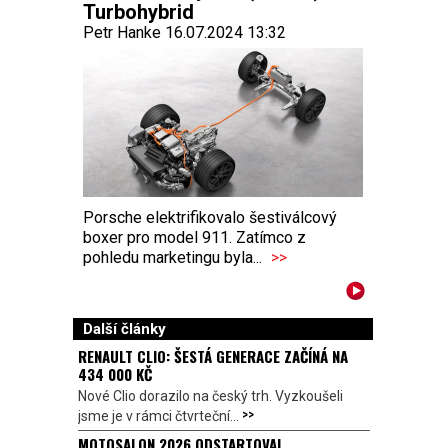
Turbohybrid
Petr Hanke 16.07.2024 13:32
Porsche elektrifikovalo šestiválcový
boxer pro model 911. Zatímco z
pohledu marketingu byla...
>>
Další články
RENAULT CLIO: ŠESTÁ GENERACE ZAČÍNÁ NA
434 000 KČ
Nové Clio dorazilo na český trh. Vyzkoušeli
>>
jsme je v rámci čtvrteční...
MOTOSALON 2026 ODSTARTOVAL