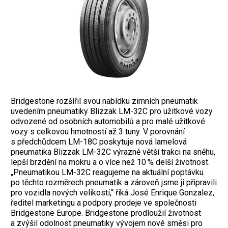
Bridgestone rozšířil svou nabídku zimních pneumatik
uvedením pneumatiky Blizzak LM-32C pro užitkové vozy
odvozené od osobních automobilů a pro malé užitkové
vozy s celkovou hmotností až 3 tuny. V porovnání
s předchůdcem LM-18C poskytuje nová lamelová
pneumatika Blizzak LM-32C výrazně větší trakci na sněhu,
lepší brzdění na mokru a o více než 10 % delší životnost.
„Pneumatikou LM-32C reagujeme na aktuální poptávku
po těchto rozměrech pneumatik a zároveň jsme ji připravili
pro vozidla nových velikostí,“ říká José Enrique Gonzalez,
ředitel marketingu a podpory prodeje ve společnosti
Bridgestone Europe. Bridgestone prodloužil životnost
a zvýšil odolnost pneumatiky vývojem nové směsi pro