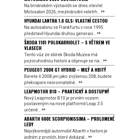
Na brněnském výstavišti se dnes otevřel
>>
Motosalon 2026, mezinárodní veletrh...
HYUNDAI LANTRA 1.6 GLS: VLASTNÍ CESTOU
Na autosalonu ve Frankfurtu v roce 1995
>>
představil Hyundai druhou generaci...
ŠKODA 1101 POLOKABRIOLET – S VĚTREM VE
VLASECH
Tento vůz ze sbírek Škoda Muzea má
>>
pozoruhodnou historii a objevuje se na...
PEUGEOT 2008 GT HYBRID – MILÝ A HBITÝ
Berete-li 2008 jen jako zvýšenou 208, budete
>>
překvapeni nesrovnatelně...
LEAPMOTOR B10 – PRAKTICKÝ A DOSTUPNÝ
Nový Leapmotor B10 je prvním vozem
postaveným na nové platformě Leap 3.5
>>
určené...
ABARTH 600E SCORPIONISSIMA – PROLOMENÉ
LEDY
Nejvýkonnější automobil Abarth v historii je
>>
jedním z prvních, který dokázal...