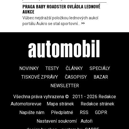
PRAGA BABY ROADSTER OVLÁDLA LEDNOVÉ
AUKCE
Vůbec nejdražší položkou lednových aukcí
>>
portálu Aukro se stal sportovní...
NOVINKY
TESTY
ČLÁNKY
SPECIÁLY
TISKOVÉ ZPRÁVY
ČASOPISY
BAZAR
NEWSLETTER
Všechna práva vyhrazena ©
|
2011 - 2026 Redakce
Automotorevue
|
Mapa stránek
|
Redakce stránek
|
Napište nám
|
Předplatné
|
RSS
|
GDPR
|
Nastavení soukromí
Autoři