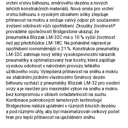
vrchní vrstvu běhounu, směrového dezénu a nových
lehčích konstrukčních materiálů. Nová směs pro vrchní
vrstvu běhounu s vysokým obsahem siliky zlepšuje
přilnavost na mokru a snižuje valivý odpor při současném
zvýšení odolnosti vůči opotřebení. Zkoušky životnosti*
prováděné společností Bridgestone ukazují, že
pneumatika Blizzak ­LM-32C má o 10 % vyšší životnost
než její předchůdce LM-18C. Na poháněné nápravě je
opotřebení rovnoměrnější o 21 %. Konstrukce pneumatiky
LM-32C zahrnuje nový lehký vysokopevnostní nárazník
pneumatiky a optimalizovaný tvar kostry, která zajišťuje
vysokou odolnost v náročném provozu lehkého
užitkového vozu. Vylepšená přilnavost na sněhu a mokru
se stabilními jízdními vlastnostmi Směrový dezén
běhounu vychází z pneumatiky Blizzak LM-32 pro osobní
vozy a je navržen pro maximální výkon na sněhu a mokru
bez kompromisu v oblasti ovladatelnosti na suchu.
Kombinace pokrokových lamelových technologií
Bridgestone nalézá uplatnění v různých blocích dezénu
a pod různými úhly, aby byl maximalizován celkový počet
hran pro lepší přilnavost na uježděném sněhu.