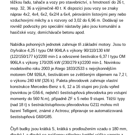
těžkou řadu, tahače a vozy pro stavebnictví, s hmotností do 26 t,
resp. 32, 36 a výjimečně 40 t. K dispozici jsou vozy se znaky
náprav 4x2, 4x4, 6x2, 6x2/4 a 6x4, pérováním listovými pery nebo
vzduchovými měchy a s rozvory od 3,02 do 6,96 m. Dodávají se
rovněž podvozky pro speciální nástavby jako jsou komunální a
hasičské vozy, domíchávače betonu apod.
Nabídka pohonných jednotek zahrnuje tři základní motory. Jsou to
čtyřválce 4,25 l typu OM 904LA s výkony 90/110/130 kW
(122/150/177 k)/2200 min-1 a odvozené šestiválce 6,37 l typu OM
906LA s výkony 170/205 kW (230/279 k)/2200 min-1. Novinkou
modelového roku 2003 je Atego 1833/2533 s nejvýkonnějším
motorem OM 926LA, šestiválcem se zvětšeným objemem na 7,2 l,
o výkonu 240 kW (326 k). Paleta převodovek zahrnuje vlastní
konstrukce Mercedes-Benz s 6, 12 a 16 stupni pro jízdu vpřed
(novinkou je G56-6, nejlehčí šestistupňová převodovka pro vstupní
momenty do 560 N.m), případně ZF s 5 nebo 9 stupni. Těžší typy
(nad 18 t) s šestnáctistupňovou převodovkou G211 mohou mít
řazení Telligent, známé z Actrosu; připravuje se automatizovaná
šestistupňová G60/G85.
Čtyři budky jsou krátká S, krátká s prodloužením vzadu o 180 mm,
dlouhá L a dlouhá se zvýšenou střechou (vnitřní výška vzroste z