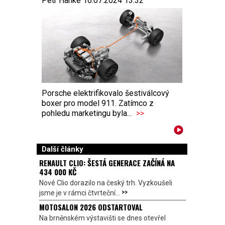
Petr Hanke 16.07.2024 13:32
Porsche elektrifikovalo šestiválcový
boxer pro model 911. Zatímco z
pohledu marketingu byla...
>>
Další články
RENAULT CLIO: ŠESTÁ GENERACE ZAČÍNÁ NA
434 000 KČ
Nové Clio dorazilo na český trh. Vyzkoušeli
>>
jsme je v rámci čtvrteční...
MOTOSALON 2026 ODSTARTOVAL
Na brněnském výstavišti se dnes otevřel