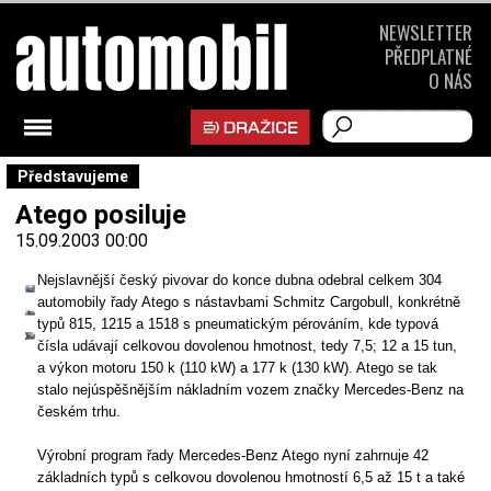
NEWSLETTER
PŘEDPLATNÉ
O NÁS
Představujeme
Atego posiluje
15.09.2003 00:00
Nejslavnější český pivovar do konce dubna odebral celkem 304
automobily řady Atego s nástavbami Schmitz Cargobull, konkrétně
typů 815, 1215 a 1518 s pneumatickým pérováním, kde typová
čísla udávají celkovou dovolenou hmotnost, tedy 7,5; 12 a 15 tun,
a výkon motoru 150 k (110 kW) a 177 k (130 kW). Atego se tak
stalo nejúspěšnějším nákladním vozem značky Mercedes-Benz na
českém trhu.
Výrobní program řady Mercedes-Benz Atego nyní zahrnuje 42
základních typů s celkovou dovolenou hmotností 6,5 až 15 t a také