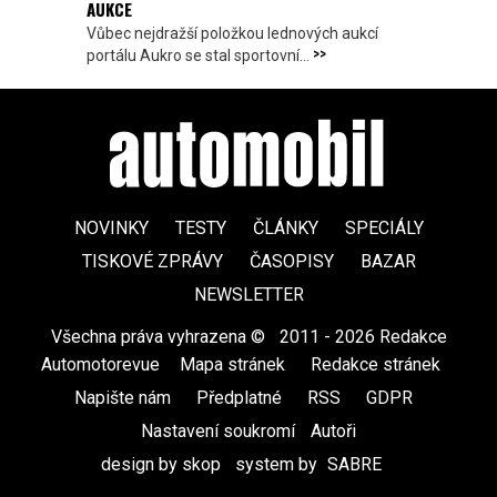
AUKCE
Vůbec nejdražší položkou lednových aukcí
>>
portálu Aukro se stal sportovní...
NOVINKY
TESTY
ČLÁNKY
SPECIÁLY
TISKOVÉ ZPRÁVY
ČASOPISY
BAZAR
NEWSLETTER
Všechna práva vyhrazena ©
|
2011 - 2026 Redakce
Automotorevue
|
Mapa stránek
|
Redakce stránek
|
Napište nám
|
Předplatné
|
RSS
|
GDPR
|
Nastavení soukromí
Autoři
design by skop
|
system by
SABRE
|