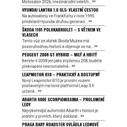
>>
Motosalon 2026, mezinárodní veletrh...
HYUNDAI LANTRA 1.6 GLS: VLASTNÍ CESTOU
Na autosalonu ve Frankfurtu v roce 1995
>>
představil Hyundai druhou generaci...
ŠKODA 1101 POLOKABRIOLET – S VĚTREM VE
VLASECH
Tento vůz ze sbírek Škoda Muzea má
>>
pozoruhodnou historii a objevuje se na...
PEUGEOT 2008 GT HYBRID – MILÝ A HBITÝ
Berete-li 2008 jen jako zvýšenou 208, budete
>>
překvapeni nesrovnatelně...
LEAPMOTOR B10 – PRAKTICKÝ A DOSTUPNÝ
Nový Leapmotor B10 je prvním vozem
postaveným na nové platformě Leap 3.5
>>
určené...
ABARTH 600E SCORPIONISSIMA – PROLOMENÉ
LEDY
Nejvýkonnější automobil Abarth v historii je
>>
jedním z prvních, který dokázal...
PRAGA BABY ROADSTER OVLÁDLA LEDNOVÉ