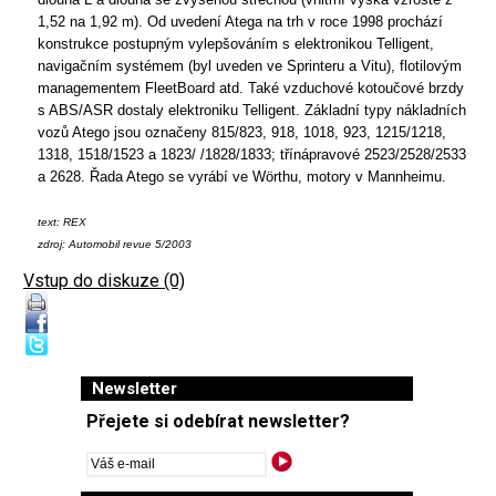
1,52 na 1,92 m). Od uvedení Atega na trh v roce 1998 prochází
konstrukce postupným vylepšováním s elektronikou Telligent,
navigačním systémem (byl uveden ve Sprinteru
a Vitu), flotilovým
managementem FleetBoard atd. Také vzduchové kotoučové brzdy
s ABS/ASR dostaly elektroniku Telligent. Základní typy nákladních
vozů Atego jsou označeny 815/823, 918, 1018, 923, 1215/1218,
1318, 1518/1523 a 1823/ /1828/1833; třínápravové 2523/2528/2533
a 2628. Řada Atego se vyrábí ve Wörthu, motory v Mannheimu.
text: REX
zdroj: Automobil revue 5/2003
Vstup do diskuze (0)
Newsletter
Přejete si odebírat newsletter?