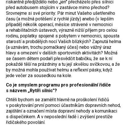
riskantně předjíždělo nebo „jen" přecházelo přes silnici
před autobusem stojícím v zastávce mimo přechod?
Srovnejme si své priority: Pár minut Vašeho ušetřeného
času (a možná potěšení z rychlé jízdy) anebo (v lepším
případě) několik operací, měsíce strávené v nemocnici
a rehabilitačních ústavech, výrazně nižší příjem pro celou
rodinu, poplatky spojené s pobytem v nemocnici, spousta
starostí a probdělých nocí Vašich blízkých? Zapnutá helma
(a uznávám, trochu pomačkaný účes) nebo vážný úraz
hlavy a omezení v dalších sportovních aktivitách? Možná
se časem dětem podaří přesvědčit babičku, že se k ní
pokaždé těší na prázdniny a tu její skvělou svíčkovou, a že
by možná mohla používat helmu a reflexní pásky, když
jede večer za sousedkou na kole.
Co je smyslem programu pro profesionální řidiče
s názvem „Rytíři silnic"?
Chtěli bychom se zaměřit hlavně na proškolení řidičů
v poskytování první pomoci účastníkům dopravních nehod,
zajištění a označení místa dopravní nehody a komunikaci
s dispečinkem. A v neposlední řadě i zvýšení prestiže
řidičského povolání.