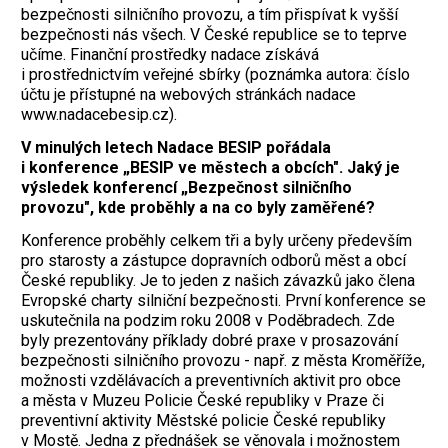
bezpečnosti silničního provozu, a tím přispívat k vyšší
bezpečnosti nás všech. V České republice se to teprve
učíme. Finanční prostředky nadace získává
i prostřednictvím veřejné sbírky (poznámka autora: číslo
účtu je přístupné na webových stránkách nadace
www.nadacebesip.cz).
V minulých letech Nadace BESIP pořádala
i konference „BESIP ve městech a obcích". Jaký je
výsledek konferencí „Bezpečnost silničního
provozu", kde proběhly a na co byly zaměřené?
Konference proběhly celkem tři a byly určeny především
pro starosty a zástupce dopravních odborů měst a obcí
České republiky. Je to jeden z našich závazků jako člena
Evropské charty silniční bezpečnosti. První konference se
uskutečnila na podzim roku 2008 v Poděbradech. Zde
byly prezentovány příklady dobré praxe v prosazování
bezpečnosti silničního provozu - např. z města Kroměříže,
možnosti vzdělávacích a preventivních aktivit pro obce
a města v Muzeu Policie České republiky v Praze či
preventivní aktivity Městské policie České republiky
v Mostě. Jedna z přednášek se věnovala i možnostem