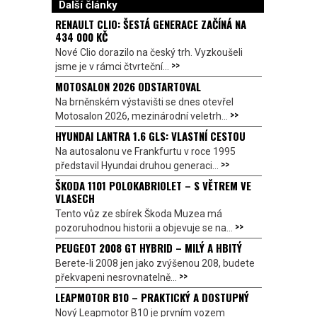
Další články
RENAULT CLIO: ŠESTÁ GENERACE ZAČÍNÁ NA
434 000 KČ
Nové Clio dorazilo na český trh. Vyzkoušeli
>>
jsme je v rámci čtvrteční...
MOTOSALON 2026 ODSTARTOVAL
Na brněnském výstavišti se dnes otevřel
>>
Motosalon 2026, mezinárodní veletrh...
HYUNDAI LANTRA 1.6 GLS: VLASTNÍ CESTOU
Na autosalonu ve Frankfurtu v roce 1995
>>
představil Hyundai druhou generaci...
ŠKODA 1101 POLOKABRIOLET – S VĚTREM VE
VLASECH
Tento vůz ze sbírek Škoda Muzea má
>>
pozoruhodnou historii a objevuje se na...
PEUGEOT 2008 GT HYBRID – MILÝ A HBITÝ
Berete-li 2008 jen jako zvýšenou 208, budete
>>
překvapeni nesrovnatelně...
LEAPMOTOR B10 – PRAKTICKÝ A DOSTUPNÝ
Nový Leapmotor B10 je prvním vozem