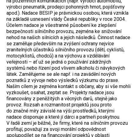
na pozemních komunikacích (např. výrobci automobilů,
výrobci pneumatik, prodejci pohonných hmot, pojišťovny
apod.). Nadace BESIP je právnickou osobou, která vznikla
na základě usnesení vlády České republiky v roce 2004.
Účelem nadace je všestranné působení ke zlepšení
bezpečnosti silničního provozu, zejména ke snižování
nehod na našich silnicích a jejich následků. Činnost nadace
se zaměřuje především na zvýšení ochrany nejvíce
zranitelných účastníků silničního provozu (dětí, cyklistů,
motocyklistů, chodců) a na výchovu a vzdělávání
veřejnosti – ať už se jedná o používání zádržných
systémů nebo řízení pod vlivem alkoholu či návykových
látek. Zaměřujeme se ale např. i na zavádění nových
poznatků z vývoje nebo výsledků výzkumu do praxe.
Naším cílem je zejména kontakt s občany, aby si vše mohli
vyzkoušet, osahat, zeptat se. Projekty nadace jsou
financovány z peněžitých a věcných darů, stejně jako
provoz. Rozsah a rozmanitost projektů jsou proto
do značné míry závislé na výši prostředků, kterými
nadace disponuje a které jí dárci a partneři poskytnou.
V řadě zemí je běžné, že firmy, které na silničním provozu
profitují, považují za svoji morální odpovědnost
spolupodílet se na financování projektů v oblasti