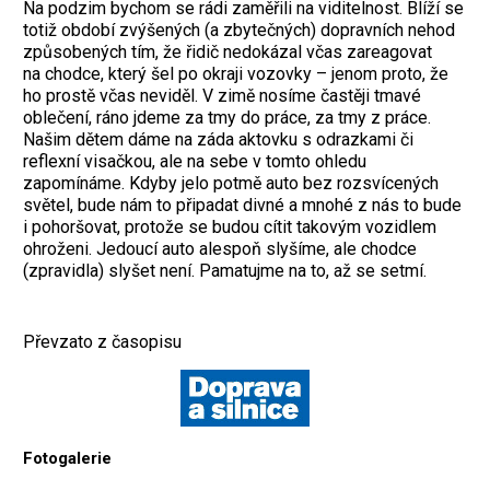
Na podzim bychom se rádi zaměřili na viditelnost. Blíží se
totiž období zvýšených (a zbytečných) dopravních nehod
způsobených tím, že řidič nedokázal včas zareagovat
na chodce, který šel po okraji vozovky – jenom proto, že
ho prostě včas neviděl. V zimě nosíme častěji tmavé
oblečení, ráno jdeme za tmy do práce, za tmy z práce.
Našim dětem dáme na záda aktovku s odrazkami či
reflexní visačkou, ale na sebe v tomto ohledu
zapomínáme. Kdyby jelo potmě auto bez rozsvícených
světel, bude nám to připadat divné a mnohé z nás to bude
i pohoršovat, protože se budou cítit takovým vozidlem
ohroženi. Jedoucí auto alespoň slyšíme, ale chodce
(zpravidla) slyšet není. Pamatujme na to, až se setmí.
Převzato z časopisu
Fotogalerie