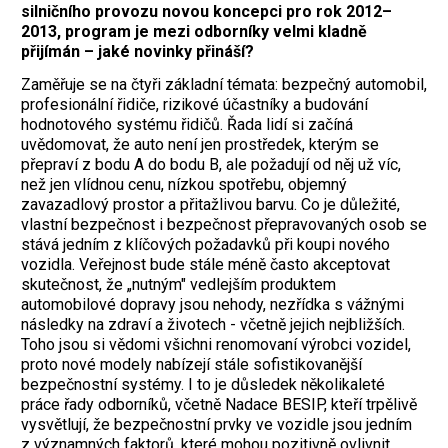
silničního provozu novou koncepci pro rok 2012–
2013, program je mezi odborníky velmi kladně
přijímán – jaké novinky přináší?
Zaměřuje se na čtyři základní témata: bezpečný automobil,
profesionální řidiče, rizikové účastníky a budování
hodnotového systému řidičů. Řada lidí si začíná
uvědomovat, že auto není jen prostředek, kterým se
přepraví z bodu A do bodu B, ale požadují od něj už víc,
než jen vlídnou cenu, nízkou spotřebu, objemný
zavazadlový prostor a přitažlivou barvu. Co je důležité,
vlastní bezpečnost i bezpečnost přepravovaných osob se
stává jedním z klíčových požadavků při koupi nového
vozidla. Veřejnost bude stále méně často akceptovat
skutečnost, že „nutným" vedlejším produktem
automobilové dopravy jsou nehody, nezřídka s vážnými
následky na zdraví a životech - včetně jejich nejbližších.
Toho jsou si vědomi všichni renomovaní výrobci vozidel,
proto nové modely nabízejí stále sofistikovanější
bezpečnostní systémy. I to je důsledek několikaleté
práce řady odborníků, včetně Nadace BESIP, kteří trpělivě
vysvětlují, že bezpečnostní prvky ve vozidle jsou jedním
z významných faktorů, které mohou pozitivně ovlivnit