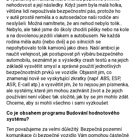
nehodovost a její následky. Když jsem byla malá holka,
většina lidí nepoužívala bezpečnostní pás, protože ho
v autě prostě neměla a o autosedačce naši rodiče ani
neslyšeli. Možná namítnete, že ani nehod nebylo tolik...
Nebylo, ale také jsme do školy chodili pěšky nebo na kole
a na dovolenou jezdili vlakem a autobusem. Ne každá
rodina měla auto (nebo dvě) a po silnicích se
nepohybovalo tolik kamionů jako dnes. Naší ambicí je
naučit veřejnost, jak postupovat při výběru bezpečného
automobilu, seznámit je s výsledky crash testů a na jejich
základě vysvětlit smysl a správné použití jednotlivých
bezpečnostních prvků ve vozidle. Objasnit jim, co
znamenají nově se vyskytující zkratky (např. ABS, ESP,
ASR, E-call atp.) a vysvětlit jim, že to nejsou jen písmenka,
ale systémy, které jim mohou zachránit život a že jejich
používání není vůbec tak složité, jak by se jim mohlo zdát.
Chceme, aby si mohli všechno i sami vyzkoušet.
Co je obsahem programu Budování hodnotového
systému?
Ten považujeme za velmi důležitý. Bezpečná pozemní
komunikace či bezpečné vozidlo Vám pomohou částečně