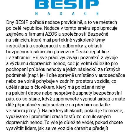
Dny BESIP pořádá nadace pravidelně, a to ve městech
po celé republice. Nadace v tomto směru spolupracuje
zejména s firmami AZOS a společností Bezpečně
na silnicích, které mají perfektně vyškolené týmy
instruktorů a spolupracují s odborníky z oblasti
bezpečnosti silničního provozu v České republice
i v zahraničí. Při své práci využívají i poznatků z vývoje
a výzkumu dopravních nehod, což je velmi důležité pro
pochopení průběhu nehody a jejich následků za různých
podmínek (např. je-li dítě správně umístěno v autosedačce
nebo se volně pohybuje v zadním prostoru vozidla, co
udělá náraz s člověkem, který má položené nohy
na palubní desce nebo nesprávně zapnutý bezpečnostní
pás, co se stane, když zapomenete vypnout airbag a máte
dítě připoutané v autosedačce na předním sedadle
ve směru jízdy...). Na některých akcích, pokud je to možné,
využíváme i promítání crash testů ze simulovaných
dopravních nehod. To vše je důležité vědět, pokud chcete
vysvětlit lidem, jak se ve vozidle chránit a předejít