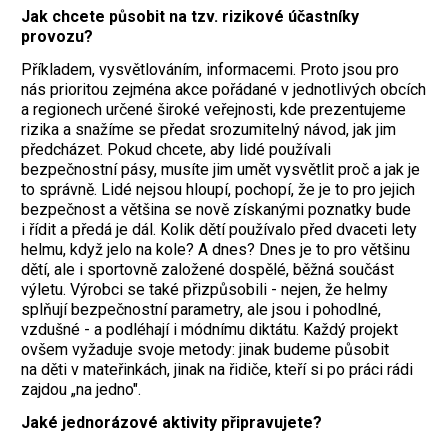
Jak chcete působit na tzv. rizikové účastníky
provozu?
Příkladem, vysvětlováním, informacemi. Proto jsou pro
nás prioritou zejména akce pořádané v jednotlivých obcích
a regionech určené široké veřejnosti, kde prezentujeme
rizika a snažíme se předat srozumitelný návod, jak jim
předcházet. Pokud chcete, aby lidé používali
bezpečnostní pásy, musíte jim umět vysvětlit proč a jak je
to správně. Lidé nejsou hloupí, pochopí, že je to pro jejich
bezpečnost a většina se nově získanými poznatky bude
i řídit a předá je dál. Kolik dětí používalo před dvaceti lety
helmu, když jelo na kole? A dnes? Dnes je to pro většinu
dětí, ale i sportovně založené dospělé, běžná součást
výletu. Výrobci se také přizpůsobili - nejen, že helmy
splňují bezpečnostní parametry, ale jsou i pohodlné,
vzdušné - a podléhají i módnímu diktátu. Každý projekt
ovšem vyžaduje svoje metody: jinak budeme působit
na děti v mateřinkách, jinak na řidiče, kteří si po práci rádi
zajdou „na jedno".
Jaké jednorázové aktivity připravujete?