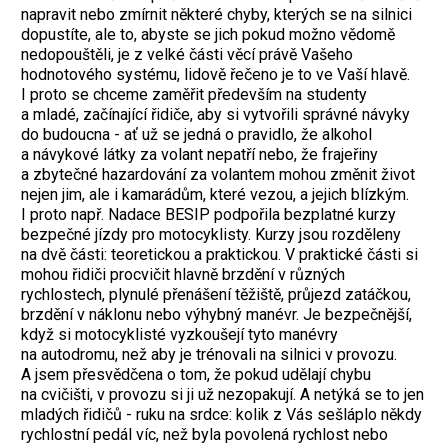
napravit nebo zmírnit některé chyby, kterých se na silnici
dopustíte, ale to, abyste se jich pokud možno vědomě
nedopouštěli, je z velké části věcí právě Vašeho
hodnotového systému, lidově řečeno je to ve Vaší hlavě.
I proto se chceme zaměřit především na studenty
a mladé, začínající řidiče, aby si vytvořili správné návyky
do budoucna - ať už se jedná o pravidlo, že alkohol
a návykové látky za volant nepatří nebo, že frajeřiny
a zbytečné hazardování za volantem mohou změnit život
nejen jim, ale i kamarádům, které vezou, a jejich blízkým.
I proto např. Nadace BESIP podpořila bezplatné kurzy
bezpečné jízdy pro motocyklisty. Kurzy jsou rozděleny
na dvě části: teoretickou a praktickou. V praktické části si
mohou řidiči procvičit hlavně brzdění v různých
rychlostech, plynulé přenášení těžiště, průjezd zatáčkou,
brzdění v náklonu nebo výhybný manévr. Je bezpečnější,
když si motocyklisté vyzkoušejí tyto manévry
na autodromu, než aby je trénovali na silnici v provozu.
A jsem přesvědčena o tom, že pokud udělají chybu
na cvičišti, v provozu si ji už nezopakují. A netýká se to jen
mladých řidičů - ruku na srdce: kolik z Vás sešláplo někdy
rychlostní pedál víc, než byla povolená rychlost nebo