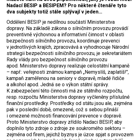
Nadací BESIP a BESIPEM? Pro některé čtenáře tyto
dva subjekty totiž stále splývají v jeden...
Oddělení BESIP je nedílnou součástí Ministerstva
dopravy. Na základě zákona o silničním provozu provádí
preventivně výchovnou a informativní činnost v oblasti
bezpečnosti silničního provozu, koordinuje prevenci
v jednotlivých krajích, zpracovává a vyhodnocuje Národní
strategii bezpečnosti silničního provozu, je sekretariátem
Rady vlády pro bezpečnost silničního provozu
apod. Ministerstvo dopravy realizuje celostátní kampaně
– např.: veřejnosti známou kampaň „Nemyslíš, zaplatíš!",
kampaň zaměřenou na seniory v dopravě, mladé řidiče
a alkohol apod. Jedná se o výkon státní správy.
K zabezpečení této činnosti má ze státního rozpočtu,
resp. rozpočtu Ministerstva dopravy vyčleněny příslušné
finanční prostředky. Prostředky od státu jsou ale, zejména
pak v poslední době, omezené, což s sebou přináší
i omezené možnosti financování prevence v dopravě.
Proto Ministerstvo dopravy zřídilo Nadaci BESIP, aby
doplnilo tyto zdroje o zdroje ze soukromého sektoru –
zejména od firem, jejichž byznys je úzce spjat s provozem