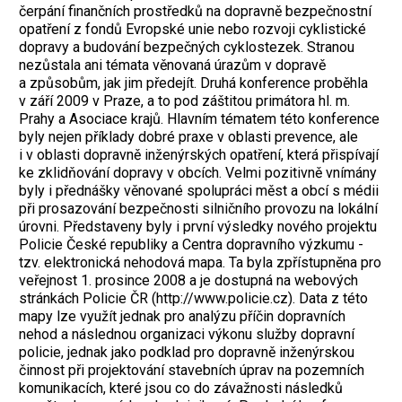
čerpání finančních prostředků na dopravně bezpečnostní
opatření z fondů Evropské unie nebo rozvoji cyklistické
dopravy a budování bezpečných cyklostezek. Stranou
nezůstala ani témata věnovaná úrazům v dopravě
a způsobům, jak jim předejít. Druhá konference proběhla
v září 2009 v Praze, a to pod záštitou primátora hl. m.
Prahy a Asociace krajů. Hlavním tématem této konference
byly nejen příklady dobré praxe v oblasti prevence, ale
i v oblasti dopravně inženýrských opatření, která přispívají
ke zklidňování dopravy v obcích. Velmi pozitivně vnímány
byly i přednášky věnované spolupráci měst a obcí s médii
při prosazování bezpečnosti silničního provozu na lokální
úrovni. Představeny byly i první výsledky nového projektu
Policie České republiky a Centra dopravního výzkumu -
tzv. elektronická nehodová mapa. Ta byla zpřístupněna pro
veřejnost 1. prosince 2008 a je dostupná na webových
stránkách Policie ČR (http://www.policie.cz). Data z této
mapy lze využít jednak pro analýzu příčin dopravních
nehod a následnou organizaci výkonu služby dopravní
policie, jednak jako podklad pro dopravně inženýrskou
činnost při projektování stavebních úprav na pozemních
komunikacích, které jsou co do závažnosti následků