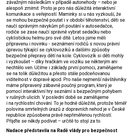
závažným následkům v případě autonehody – nebo je
alespoň zmírnit. Proto je pro nás důležitá interaktivní
komunikace s veřejností. Maminky si u nás vyzkouší, že
se mohou bezpečně poutat i v období těhotenství, děti se
naučí správným návykům při poutání v autosedačce,
rodiče se zase naučí správně vybrat sedačku nebo
cyklistickou helmu pro své dítě. Letos jsme měli
připravenu i novinku - seznámení rodičů s novou právní
úpravou týkající se cyklovozíků a dalšími způsoby
bezpečné přepravy dětí na kole. Cyklovozík si děti mohly
i vyzkoušet – díky hračkám ve vozíku se některým ani
nechtělo ven. Učíme i základy první pomoci, zaměřujeme
se na tolik důležitou a přesto stále podceňovanou
viditelnost v dopravě apod. Pro naše nejmenší návštěvníky
máme připravený zábavně poučný program, který je
pomocí interaktivní hry seznámí s bezpečným pohybem
v rušných ulicích. V poslední době se zaměřujeme
i na rychlostní chování. To je hodně důležité, protože téměř
polovina smrtelných úrazů z dopravních nehod je v České
republice způsobena právě nepřiměřenou rychlostí.
Přijďte se někdy podívat – určitě to stojí za to.
Nadace představila na Radě vlády pro bezpečnost