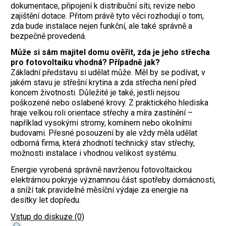
dokumentace, připojení k distribuční síti, revize nebo
zajištění dotace. Přitom právě tyto věci rozhodují o tom,
zda bude instalace nejen funkční, ale také správně a
bezpečně provedená.
Může si sám majitel domu ověřit, zda je jeho střecha
pro fotovoltaiku vhodná? Případně jak?
Základní představu si udělat může. Měl by se podívat, v
jakém stavu je střešní krytina a zda střecha není před
koncem životnosti. Důležité je také, jestli nejsou
poškozené nebo oslabené krovy. Z praktického hlediska
hraje velkou roli orientace střechy a míra zastínění –
například vysokými stromy, komínem nebo okolními
budovami. Přesné posouzení by ale vždy měla udělat
odborná firma, která zhodnotí technický stav střechy,
možnosti instalace i vhodnou velikost systému.
Energie vyrobená správně navrženou fotovoltaickou
elektrárnou pokryje významnou část spotřeby domácnosti,
a sníží tak pravidelné měsíční výdaje za energie na
desítky let dopředu.
Vstup do diskuze (0)