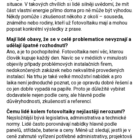
situace. V takových chvílích si lidé silněji uvědomí, že mít
část vlastní energie přímo doma pro ně může být výhodou.
Někdy pomůže i zkušenost někoho z okolí – souseda,
známého nebo rodiny, kteří už fotovoltaiku mají a mohou
popsat konkrétní výsledky z praxe.
Mají lidé obavy, že se v celé problematice nevyznají a
udělají špatné rozhodnutí?
Ano, a je to pochopitelné. Fotovoltaika není věc, kterou
člověk kupuje každý den. Navíc se v médiích v minulosti
objevily případy problémových instalačních firem,
nedokončených zakázek nebo nekvalitně provedených
instalací. Na trhu je také velké množství nabídek a pro
laika není jednoduché poznat, co je opravdu dobré řešení a
co jen dobře vypadá na papíře. Proto je důležité vybírat
dodavatele nejen podle ceny, ale hlavně podle
důvěryhodnosti, zkušeností a referencí.
Čemu lidé kolem fotovoltaiky nejčastěji nerozumí?
Nejsložitější bývá legislativa, administrativa a technické
normy. Lidé často porovnávají nabídky hlavně podle
panelů, střídače, baterie a ceny. Méně už sledují, jestli je v
ceně zahrnuté vyřízení potřebné administrativy, projektová