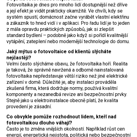
Fotovoltaika je dnes pro mnoho lidí dostupnější než dříve
a její efekt je vidět prakticky okamžitě. Ve chvíli, kdy se
systém spustí, domácnost začne vyrábět vlastní elektřinu
a zákazník to hned vidí i v aplikaci. Pro řadu lidí je to jeden
z mála opravdu praktických způsobů, jak si zlepšit
standard bydlení – podobně jako když si pořídí kvalitnější
vytápění, zateplení nebo modernější technologie do domu.
Jaký mýtus o fotovoltaice od klientů slýcháte
nejčastěji?
Velmi často slýcháme obavu, že fotovoltaika hoří. Realita
je taková, že správně navržená a odborně nainstalovaná
fotovoltaika nepředstavuje větší riziko než jiné elektrické
zařízení v domě. Důležité je, aby instalaci prováděla
zkušená firma, která dodržuje normy, používá kvalitní
komponenty a nezanedbá revize ani bezpečnostní prvky.
Stejně jako u elektroinstalace obecně platí, že kvalita
provedení je zásadní.
Co obvykle pomůže rozhodnout lidem, kteří nad
fotovoltaikou dlouho váhají?
Často je to změna vnějších okolností. Například růst cen
energií, energetická nejistota, politická nebo bezpečnostní