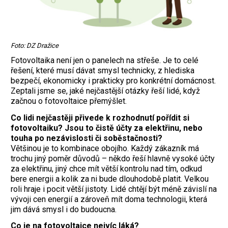
Foto: DZ Dražice
Fotovoltaika není jen o panelech na střeše. Je to celé
řešení, které musí dávat smysl technicky, z hlediska
bezpečí, ekonomicky i prakticky pro konkrétní domácnost.
Zeptali jsme se, jaké nejčastější otázky řeší lidé, když
začnou o fotovoltaice přemýšlet.
Co lidi nejčastěji přivede k rozhodnutí pořídit si
fotovoltaiku? Jsou to čistě účty za elektřinu, nebo
touha po nezávislosti či soběstačnosti?
Většinou je to kombinace obojího. Každý zákazník má
trochu jiný poměr důvodů – někdo řeší hlavně vysoké účty
za elektřinu, jiný chce mít větší kontrolu nad tím, odkud
bere energii a kolik za ni bude dlouhodobě platit. Velkou
roli hraje i pocit větší jistoty. Lidé chtějí být méně závislí na
vývoji cen energií a zároveň mít doma technologii, která
jim dává smysl i do budoucna.
Co je na fotovoltaice nejvíc láká?