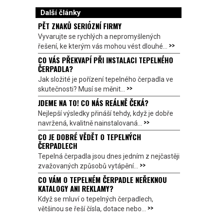
Další články
PĚT ZNAKŮ SERIÓZNÍ FIRMY
Vyvarujte se rychlých a nepromyšlených
>>
řešení, ke kterým vás mohou vést dlouhé...
CO VÁS PŘEKVAPÍ PŘI INSTALACI TEPELNÉHO
ČERPADLA?
Jak složité je pořízení tepelného čerpadla ve
>>
skutečnosti? Musí se měnit...
JDEME NA TO! CO NÁS REÁLNĚ ČEKÁ?
Nejlepší výsledky přináší tehdy, když je dobře
>>
navržená, kvalitně nainstalovaná...
CO JE DOBRÉ VĚDĚT O TEPELNÝCH
ČERPADLECH
Tepelná čerpadla jsou dnes jedním z nejčastěji
>>
zvažovaných způsobů vytápění...
CO VÁM O TEPELNÉM ČERPADLE NEŘEKNOU
KATALOGY ANI REKLAMY?
Když se mluví o tepelných čerpadlech,
>>
většinou se řeší čísla, dotace nebo...