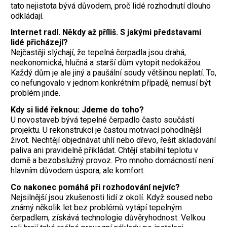
tato nejistota bývá důvodem, proč lidé rozhodnutí dlouho
odkládají.
Internet radí. Někdy až příliš. S jakými představami
lidé přicházejí?
Nejčastěji slýchají, že tepelná čerpadla jsou drahá,
neekonomická, hlučná a starší dům vytopit nedokážou.
Každý dům je ale jiný a paušální soudy většinou neplatí. To,
co nefungovalo v jednom konkrétním případě, nemusí být
problém jinde.
Kdy si lidé řeknou: Jdeme do toho?
U novostaveb bývá tepelné čerpadlo často součástí
projektu. U rekonstrukcí je častou motivací pohodlnější
život. Nechtějí objednávat uhlí nebo dřevo, řešit skladování
paliva ani pravidelně přikládat. Chtějí stabilní teplotu v
domě a bezobslužný provoz. Pro mnoho domácností není
hlavním důvodem úspora, ale komfort.
Co nakonec pomáhá při rozhodování nejvíc?
Nejsilnější jsou zkušenosti lidí z okolí. Když soused nebo
známý několik let bez problémů vytápí tepelným
čerpadlem, získává technologie důvěryhodnost. Velkou