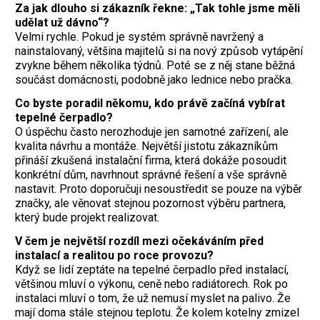
Za jak dlouho si zákazník řekne: „Tak tohle jsme měli
udělat už dávno“?
Velmi rychle. Pokud je systém správně navržený a
nainstalovaný, většina majitelů si na nový způsob vytápění
zvykne během několika týdnů. Poté se z něj stane běžná
součást domácnosti, podobně jako lednice nebo pračka.
Co byste poradil někomu, kdo právě začíná vybírat
tepelné čerpadlo?
O úspěchu často nerozhoduje jen samotné zařízení, ale
kvalita návrhu a montáže. Největší jistotu zákazníkům
přináší zkušená instalační firma, která dokáže posoudit
konkrétní dům, navrhnout správné řešení a vše správně
nastavit. Proto doporučuji nesoustředit se pouze na výběr
značky, ale věnovat stejnou pozornost výběru partnera,
který bude projekt realizovat.
V čem je největší rozdíl mezi očekáváním před
instalací a realitou po roce provozu?
Když se lidí zeptáte na tepelné čerpadlo před instalací,
většinou mluví o výkonu, ceně nebo radiátorech. Rok po
instalaci mluví o tom, že už nemusí myslet na palivo. Že
mají doma stále stejnou teplotu. Že kolem kotelny zmizel