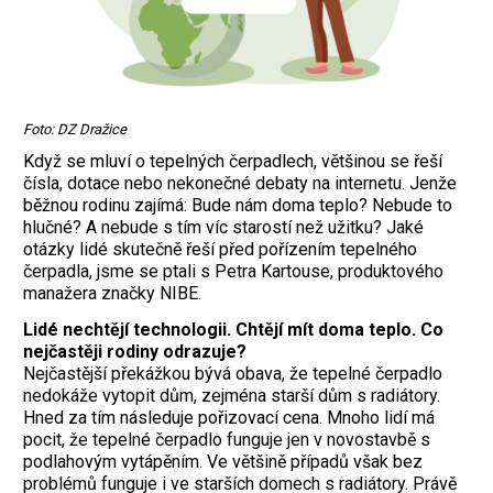
Foto: DZ Dražice
Když se mluví o tepelných čerpadlech, většinou se řeší
čísla, dotace nebo nekonečné debaty na internetu. Jenže
běžnou rodinu zajímá: Bude nám doma teplo? Nebude to
hlučné? A nebude s tím víc starostí než užitku? Jaké
otázky lidé skutečně řeší před pořízením tepelného
čerpadla, jsme se ptali s Petra Kartouse, produktového
manažera značky NIBE.
Lidé nechtějí technologii. Chtějí mít doma teplo. Co
nejčastěji rodiny odrazuje?
Nejčastější překážkou bývá obava, že tepelné čerpadlo
nedokáže vytopit dům, zejména starší dům s radiátory.
Hned za tím následuje pořizovací cena. Mnoho lidí má
pocit, že tepelné čerpadlo funguje jen v novostavbě s
podlahovým vytápěním. Ve většině případů však bez
problémů funguje i ve starších domech s radiátory. Právě