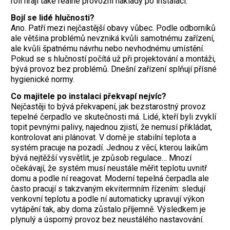
roli hrají také reálné provozní náklady po instalaci.
Bojí se lidé hlučnosti?
Ano. Patří mezi nejčastější obavy vůbec. Podle odborníků
ale většina problémů nevzniká kvůli samotnému zařízení,
ale kvůli špatnému návrhu nebo nevhodnému umístění.
Pokud se s hlučností počítá už při projektování a montáži,
bývá provoz bez problémů. Dnešní zařízení splňují přísné
hygienické normy.
Co majitele po instalaci překvapí nejvíc?
Nejčastěji to bývá překvapení, jak bezstarostný provoz
tepelné čerpadlo ve skutečnosti má. Lidé, kteří byli zvyklí
topit pevnými palivy, najednou zjistí, že nemusí přikládat,
kontrolovat ani plánovat. V domě je stabilní teplota a
systém pracuje na pozadí. Jednou z věcí, kterou laikům
bývá nejtěžší vysvětlit, je způsob regulace… Mnozí
očekávají, že systém musí neustále měřit teplotu uvnitř
domu a podle ní reagovat. Moderní tepelná čerpadla ale
často pracují s takzvaným ekvitermním řízením: sledují
venkovní teplotu a podle ní automaticky upravují výkon
vytápění tak, aby doma zůstalo příjemně. Výsledkem je
plynulý a úsporný provoz bez neustálého nastavování.