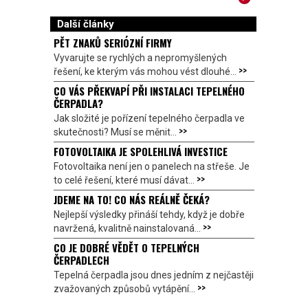
Další články
PĚT ZNAKŮ SERIÓZNÍ FIRMY
Vyvarujte se rychlých a nepromyšlených
>>
řešení, ke kterým vás mohou vést dlouhé...
CO VÁS PŘEKVAPÍ PŘI INSTALACI TEPELNÉHO
ČERPADLA?
Jak složité je pořízení tepelného čerpadla ve
>>
skutečnosti? Musí se měnit...
FOTOVOLTAIKA JE SPOLEHLIVÁ INVESTICE
Fotovoltaika není jen o panelech na střeše. Je
>>
to celé řešení, které musí dávat...
JDEME NA TO! CO NÁS REÁLNĚ ČEKÁ?
Nejlepší výsledky přináší tehdy, když je dobře
>>
navržená, kvalitně nainstalovaná...
CO JE DOBRÉ VĚDĚT O TEPELNÝCH
ČERPADLECH
Tepelná čerpadla jsou dnes jedním z nejčastěji
>>
zvažovaných způsobů vytápění...