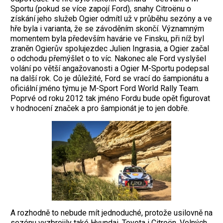
Sportu (pokud se více zapojí Ford), snahy Citroënu o
získání jeho služeb Ogier odmítl už v průběhu sezóny a ve
hře byla i varianta, že se závoděním skončí. Významným
momentem byla především havárie ve Finsku, při níž byl
zraněn Ogierův spolujezdec Julien Ingrasia, a Ogier začal
o odchodu přemýšlet o to víc. Nakonec ale Ford vyslyšel
volání po větší angažovanosti a Ogier M-Sportu podepsal
na další rok. Co je důležité, Ford se vrací do šampionátu a
oficiální jméno týmu je M-Sport Ford World Rally Team.
Poprvé od roku 2012 tak jméno Fordu bude opět figurovat
v hodnocení značek a pro šampionát je to jen dobře.
A rozhodně to nebude mít jednoduché, protože usilovně na
sezónu vyzbrojily také Hyundai, Toyota i Citroën. Volných