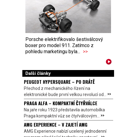
Porsche elektrifikovalo šestiválcový
boxer pro model 911. Zatímco z
pohledu marketingu byla...
>>
Další články
PEUGEOT HYPERSQUARE – PO DRÁTĚ
Přechod z mechanického řízení na
>>
elektronické bude první velkou revolucí od...
PRAGA ALFA – KOMPAKTNÍ ČTYŘVÁLCE
Na jaře roku 1923 představila automobilka
>>
Praga kompaktní vůz se čtyřválcovým...
AMG EXPERIENCE – V ZAJETÍ AMG
AMG Experience nabízí ucelený jednodenní
>>