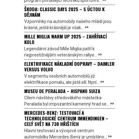
program přinášející techniku sportovní...
ŠKODA: CLASSIC DAYS 2025 – S ÚCTOU K
DĚJINÁM
Vzpomínky na automobily našeho mládí jsou
>>
krásné, ještě krásnější je však...
MILLE MIGLIA WARM UP 2025 – ZAHŘÍVACÍ
KOLO
Legendární závod Mille Miglia patří k
>>
nejprestižnějším veteránským rallye...
ELEKTRIFIKACE NÁKLADNÍ DOPRAVY – DAIMLER
VERSUS VOLVO
V segmentu osobních automobilů již
>>
elektrifikace pomalu, ale jistě sílí. Nyní...
MUSEU DE PERALADA – HISPANO SUIZA
Cílem návštěvy středověkého městečka
>>
Peralada byl impozantní kamenný hrad se...
MERCEDES-BENZ: TESTOVACÍ A
TECHNOLOGICKÉ CENTRUM IMMENDINGEN –
CELÝ SVĚT NA 730 HŘIŠTÍCH
Hlavní testovací a vývojové centrum
>>
automobilky Mercedes-Benz je umístěno...