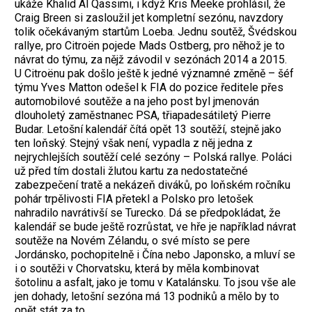
ukáže Khalid Al Qassimi, i když Kris Meeke prohlásil, že
Craig Breen si zasloužil jet kompletní sezónu, navzdory
tolik očekávaným startům Loeba. Jednu soutěž, Švédskou
rallye, pro Citroën pojede Mads Ostberg, pro něhož je to
návrat do týmu, za nějž závodil v sezónách 2014 a 2015.
U Citroënu pak došlo ještě k jedné významné změně – šéf
týmu Yves Matton odešel k FIA do pozice ředitele přes
automobilové soutěže a na jeho post byl jmenován
dlouholetý zaměstnanec PSA, třiapadesátiletý Pierre
Budar. Letošní kalendář čítá opět 13 soutěží, stejně jako
ten loňský. Stejný však není, vypadla z něj jedna z
nejrychlejších soutěží celé sezóny – Polská rallye. Poláci
už před tím dostali žlutou kartu za nedostatečné
zabezpečení tratě a nekázeň diváků, po loňském ročníku
pohár trpělivosti FIA přetekl a Polsko pro letošek
nahradilo navrátivší se Turecko. Dá se předpokládat, že
kalendář se bude ještě rozrůstat, ve hře je například návrat
soutěže na Novém Zélandu, o své místo se pere
Jordánsko, pochopitelně i Čína nebo Japonsko, a mluví se
i o soutěži v Chorvatsku, která by měla kombinovat
šotolinu a asfalt, jako je tomu v Katalánsku. To jsou vše ale
jen dohady, letošní sezóna má 13 podniků a mělo by to
opět stát za to.