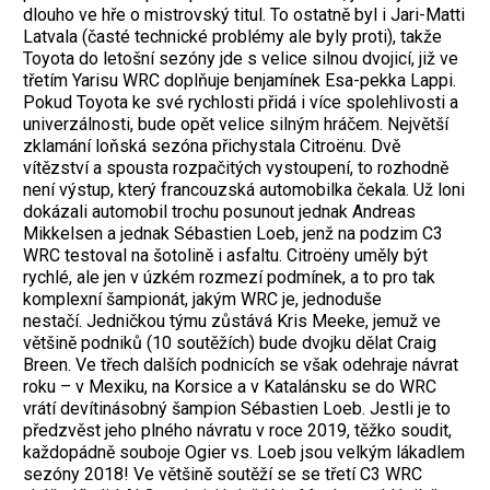
dlouho ve hře o mistrovský titul. To ostatně byl i Jari-Matti
Latvala (časté technické problémy ale byly proti), takže
Toyota do letošní sezóny jde s velice silnou dvojicí, již ve
třetím Yarisu WRC doplňuje benjamínek Esa-pekka Lappi.
Pokud Toyota ke své rychlosti přidá i více spolehlivosti a
univerzálnosti, bude opět velice silným hráčem. Největší
zklamání loňská sezóna přichystala Citroënu. Dvě
vítězství a spousta rozpačitých vystoupení, to rozhodně
není výstup, který francouzská automobilka čekala. Už loni
dokázali automobil trochu posunout jednak Andreas
Mikkelsen a jednak Sébastien Loeb, jenž na podzim C3
WRC testoval na šotolině i asfaltu. Citroëny uměly být
rychlé, ale jen v úzkém rozmezí podmínek, a to pro tak
komplexní šampionát, jakým WRC je, jednoduše
nestačí. Jedničkou týmu zůstává Kris Meeke, jemuž ve
většině podniků (10 soutěžích) bude dvojku dělat Craig
Breen. Ve třech dalších podnicích se však odehraje návrat
roku – v Mexiku, na Korsice a v Katalánsku se do WRC
vrátí devítinásobný šampion Sébastien Loeb. Jestli je to
předzvěst jeho plného návratu v roce 2019, těžko soudit,
každopádně souboje Ogier vs. Loeb jsou velkým lákadlem
sezóny 2018! Ve většině soutěží se se třetí C3 WRC