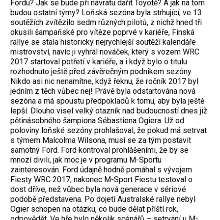
Fordu? Jak se bude při návratu dařit Toyotě? A jak na tom
budou ostatní týmy? Loňská sezóna byla strhující, ve 13
soutěžích zvítězilo sedm různých pilotů, z nichž hned tři
okusili šampaňské pro vítěze poprvé v kariéře, Finská
rallye se stala historicky nejrychlejší soutěží kalendáře
mistrovství, navíc ji vyhrál nováček, který s vozem WRC
2017 startoval potřetí v kariéře, a i když bylo o titulu
rozhodnuto ještě před závěrečným podnikem sezóny.
Nikdo asi nic nenamítne, když řeknu, že ročník 2017 byl
jedním z těch vůbec nej! Právě byla odstartována nová
sezóna a má spoustu předpokladů k tomu, aby byla ještě
lepší. Dlouho visel velký otazník nad budoucností dnes již
pětinásobného šampiona Sébastiena Ogiera. Už od
poloviny loňské sezóny prohlašoval, že pokud má setrvat
s týmem Malcolma Wilsona, musí se za tým postavit
samotný Ford. Ford kontroval prohlášeními, že by se
mnozí divili, jak moc je v programu M-Sportu
zainteresován. Ford údajně hodně pomáhal s vývojem
Fiesty WRC 2017, nakonec M-Sport Fiestu testoval o
dost dříve, než vůbec byla nová generace v sériové
podobě představena. Po dojetí Australské rallye nebyl
Ogier schopen na otázku, co bude dělat příští rok,
odpovědět. Ve hře bylo několik scénářů – setrvání u M-