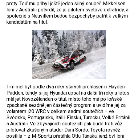
prsty. Teď mu přibyl ještě jeden silný soupeř. Mikkelsen
loni v Austrálii potvrdil, že je pilotem světové extratřídy, a
společně s Neuvillem budou bezpochyby patřit k velkým
kandidátům na titul.
Tím měl být podle dva roky starých prohlášení i Hayden
Paddon, tehdy si jej Hyundai upsal na další tři roky a letos
měl jet Novozélanďan o titul, místo toho má po loňské
zpackané sezóně jen částečný program a uvidíme jej za
volantem i20 WRC v celkem sedmi soutěžích – ve
Švédsku, Portugalsku, Itálii, Finsku, Turecku, Velké Británii
a Austrálii. Ve zbývajících soutěžích pak bude třetí vůz
pilotovat zkušený matador Dani Sordo. Toyota rovněž
posílila – z M-Sportu přetáhla Ottu Tänaka, jenž byl loni