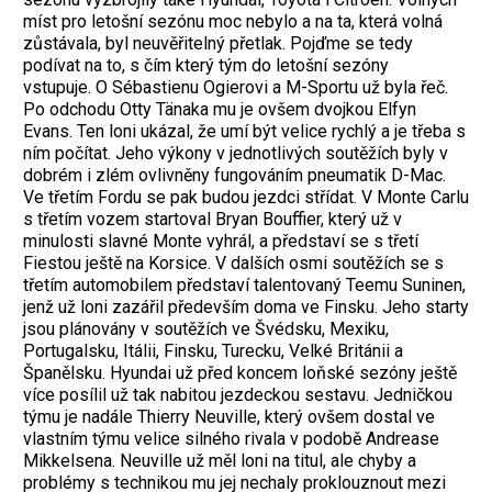
míst pro letošní sezónu moc nebylo a na ta, která volná
zůstávala, byl neuvěřitelný přetlak. Pojďme se tedy
podívat na to, s čím který tým do letošní sezóny
vstupuje. O Sébastienu Ogierovi a M-Sportu už byla řeč.
Po odchodu Otty Tänaka mu je ovšem dvojkou Elfyn
Evans. Ten loni ukázal, že umí být velice rychlý a je třeba s
ním počítat. Jeho výkony v jednotlivých soutěžích byly v
dobrém i zlém ovlivněny fungováním pneumatik D-Mac.
Ve třetím Fordu se pak budou jezdci střídat. V Monte Carlu
s třetím vozem startoval Bryan Bouffier, který už v
minulosti slavné Monte vyhrál, a představí se s třetí
Fiestou ještě na Korsice. V dalších osmi soutěžích se s
třetím automobilem představí talentovaný Teemu Suninen,
jenž už loni zazářil především doma ve Finsku. Jeho starty
jsou plánovány v soutěžích ve Švédsku, Mexiku,
Portugalsku, Itálii, Finsku, Turecku, Velké Británii a
Španělsku. Hyundai už před koncem loňské sezóny ještě
více posílil už tak nabitou jezdeckou sestavu. Jedničkou
týmu je nadále Thierry Neuville, který ovšem dostal ve
vlastním týmu velice silného rivala v podobě Andrease
Mikkelsena. Neuville už měl loni na titul, ale chyby a
problémy s technikou mu jej nechaly proklouznout mezi