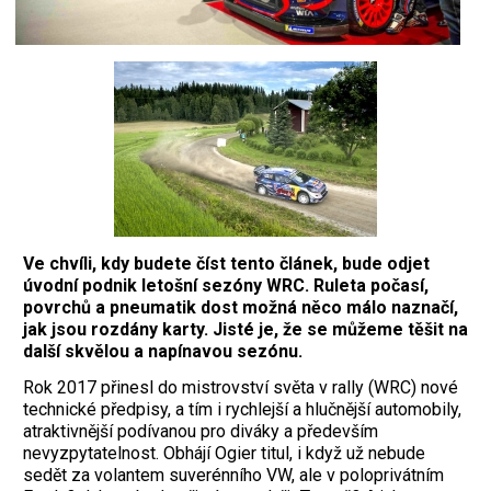
Ve chvíli, kdy budete číst tento článek, bude odjet
úvodní podnik letošní sezóny WRC. Ruleta počasí,
povrchů a pneumatik dost možná něco málo naznačí,
jak jsou rozdány karty. Jisté je, že se můžeme těšit na
další skvělou a napínavou sezónu.
Rok 2017 přinesl do mistrovství světa v rally (WRC) nové
technické předpisy, a tím i rychlejší a hlučnější automobily,
atraktivnější podívanou pro diváky a především
nevyzpytatelnost. Obhájí Ogier titul, i když už nebude
sedět za volantem suverénního VW, ale v poloprivátním