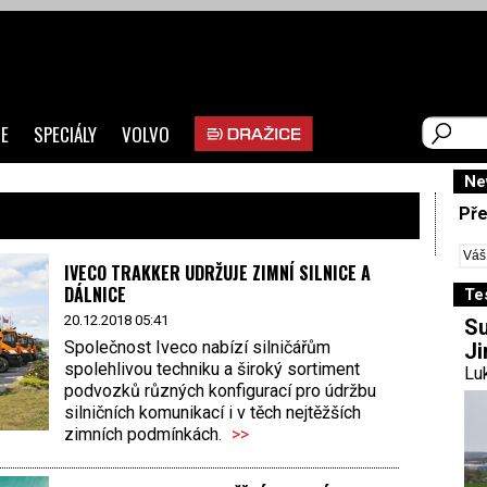
E
SPECIÁLY
VOLVO
Ne
Pře
IVECO TRAKKER UDRŽUJE ZIMNÍ SILNICE A
DÁLNICE
Te
20.12.2018 05:41
Su
Společnost Iveco nabízí silničářům
Ji
spolehlivou techniku a široký sortiment
Luk
podvozků různých konfigurací pro údržbu
silničních komunikací i v těch nejtěžších
zimních podmínkách.
>>