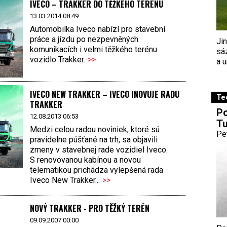
IVECO – TRAKKER DO TĚŽKÉHO TERÉNU
13.03.2014 08:49
Automobilka Iveco nabízí pro stavební
práce a jízdu po nezpevněných
Ji
komunikacích i velmi těžkého terénu
sá
vozidlo Trakker.
>>
a u
IVECO NEW TRAKKER – IVECO INOVUJE RADU
Te
TRAKKER
Po
12.08.2013 06:53
Tu
Medzi celou radou noviniek, ktoré sú
Pe
pravidelne púšťané na trh, sa objavili
zmeny v stavebnej rade vozidiel Iveco.
S renovovanou kabínou a novou
telematikou prichádza vylepšená rada
Iveco New Trakker...
>>
NOVÝ TRAKKER - PRO TĚŽKÝ TERÉN
09.09.2007 00:00