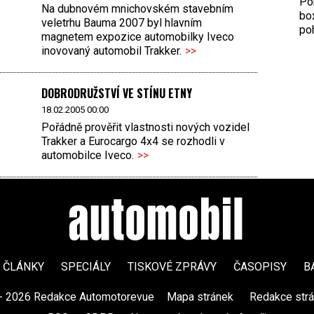
Por
Na dubnovém mnichovském stavebním
bo
veletrhu Bauma 2007 byl hlavním
poh
magnetem expozice automobilky Iveco
inovovaný automobil Trakker.
>>
DOBRODRUŽSTVÍ VE STÍNU ETNY
18.02.2005 00:00
Pořádně prověřit vlastnosti nových vozidel
Trakker a Eurocargo 4x4 se rozhodli v
automobilce Iveco.
>>
ČLÁNKY
SPECIÁLY
TISKOVÉ ZPRÁVY
ČASOPISY
B
- 2026 Redakce Automotorevue
|
Mapa stránek
|
Redakce str