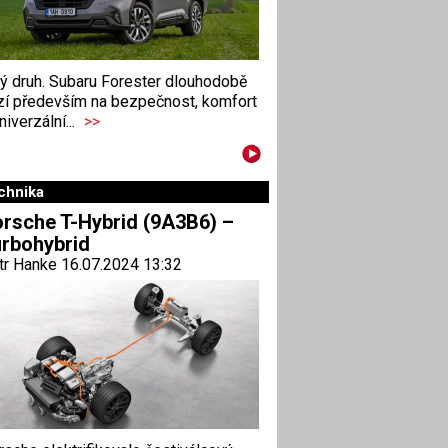
ný druh. Subaru Forester dlouhodobě
zí především na bezpečnost, komfort
niverzální...
>>
chnika
rsche T-Hybrid (9A3B6) –
rbohybrid
tr Hanke 16.07.2024 13:32