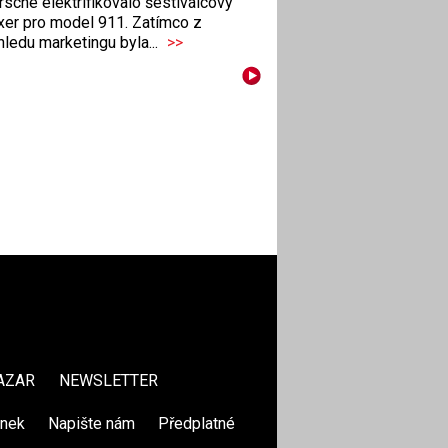
sche elektrifikovalo šestiválcový
xer pro model 911. Zatímco z
ledu marketingu byla...
>>
AZAR
NEWSLETTER
ánek
|
Napište nám
|
Předplatné
|