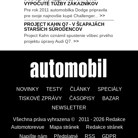
VYPOČUTÉ TÚŽBY ZÁKAZNÍKOV
Pre rok 2011 automobilka Dodge pripravila
>>
pre svoje najnovšie kupé Challenger...
PROJECT KAHN Q7 - V ŠĽAPAJÁCH
STARŠÍCH SÚRODENCOV
Project Kahn oznámil spustenie vôbec prvého
>>
projektu úpravy Audi Q7.
NOVINKY
TESTY
ČLÁNKY
SPECIÁLY
TISKOVÉ ZPRÁVY
ČASOPISY
BAZAR
NEWSLETTER
Všechna práva vyhrazena ©
|
2011 - 2026 Redakce
Automotorevue
|
Mapa stránek
|
Redakce stránek
|
Napište nám
|
Předplatné
|
RSS
|
GDPR
|