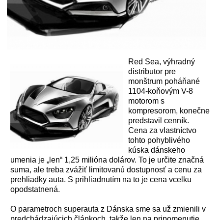
Red Sea, výhradný
distributor pre
monštrum poháňané
1104-koňovým V-8
motorom s
kompresorom, konečne
predstavil cenník.
Cena za vlastníctvo
tohto pohyblivého
kúska dánskeho
umenia je „len“ 1,25 milióna dolárov. To je určite značná
suma, ale treba zvážiť limitovanú dostupnosť a cenu za
prehliadky auta. S prihliadnutím na to je cena vcelku
opodstatnená.
O parametroch superauta z Dánska sme sa už zmienili v
predchádzajúcich článkoch, takže len na pripomenutie