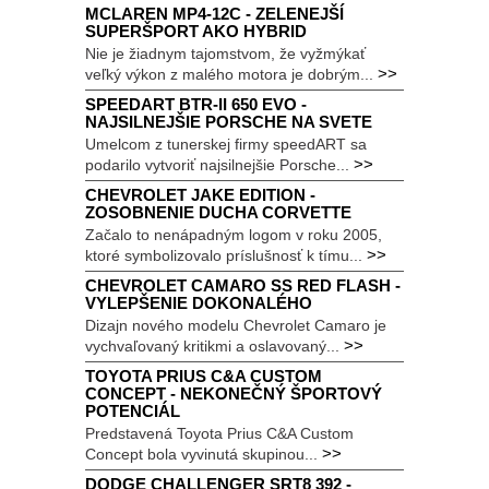
MCLAREN MP4-12C - ZELENEJŠÍ
SUPERŠPORT AKO HYBRID
Nie je žiadnym tajomstvom, že vyžmýkať
>>
veľký výkon z malého motora je dobrým...
SPEEDART BTR-II 650 EVO -
NAJSILNEJŠIE PORSCHE NA SVETE
Umelcom z tunerskej firmy speedART sa
>>
podarilo vytvoriť najsilnejšie Porsche...
CHEVROLET JAKE EDITION -
ZOSOBNENIE DUCHA CORVETTE
Začalo to nenápadným logom v roku 2005,
>>
ktoré symbolizovalo príslušnosť k tímu...
CHEVROLET CAMARO SS RED FLASH -
VYLEPŠENIE DOKONALÉHO
Dizajn nového modelu Chevrolet Camaro je
>>
vychvaľovaný kritikmi a oslavovaný...
TOYOTA PRIUS C&A CUSTOM
CONCEPT - NEKONEČNÝ ŠPORTOVÝ
POTENCIÁL
Predstavená Toyota Prius C&A Custom
>>
Concept bola vyvinutá skupinou...
DODGE CHALLENGER SRT8 392 -