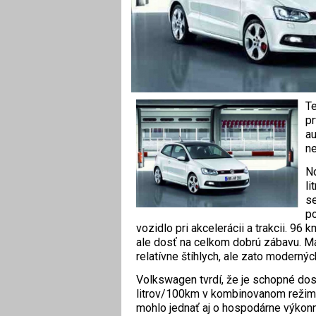
Te
pr
au
ne
N
li
s
po
vozidlo pri akcelerácii a trakcii. 96 
ale dosť na celkom dobrú zábavu. Ma
relatívne štíhlych, ale zato moderný
Volkswagen tvrdí, že je schopné dos
litrov/100km v kombinovanom režime
mohlo jednať aj o hospodárne výkonn