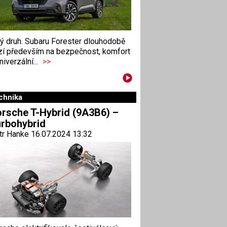
ný druh. Subaru Forester dlouhodobě
zí především na bezpečnost, komfort
niverzální...
>>
chnika
rsche T-Hybrid (9A3B6) –
rbohybrid
tr Hanke 16.07.2024 13:32