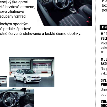
Por
enej výške oproti
bo
eté brzdové strmene,
poh
ové zliatinové
nadupaný vzhľad.
s plochým spodným
Dal
vé pedále, športové
MOR
stné červené stehovanie a lesklé čierne doplnky.
VEĽ
Vod
celo
>>
MCL
AKO
Nie
výk
SPE
POR
Ume
poda
CHE
DUC