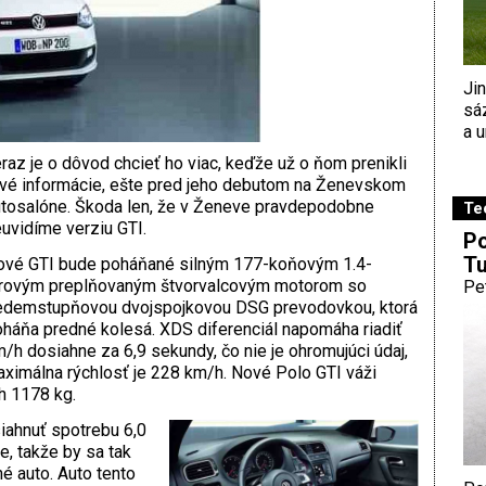
Ji
sá
a u
raz je o dôvod chcieť ho viac, keďže už o ňom prenikli
vé informácie, ešte pred jeho debutom na Ženevskom
tosalóne. Škoda len, že v Ženeve pravdepodobne
Te
uvidíme verziu GTI.
Po
Tu
ové GTI bude poháňané silným 177-koňovým 1.4-
trovým preplňovaným štvorvalcovým motorom so
Pe
edemstupňovou dvojspojkovou DSG prevodovkou, ktorá
háňa predné kolesá. XDS diferenciál napomáha riadiť
km/h dosiahne za 6,9 sekundy, čo nie je ohromujúci údaj,
ximálna rýchlosť je 228 km/h. Nové Polo GTI váži
ch 1178 kg.
iahnuť spotrebu 6,0
, takže by sa tak
é auto. Auto tento