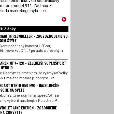
sche elektrifikovalo šestiválcový
xer pro model 911. Zatímco z
ledu marketingu byla...
>>
ší články
GAN THREEWHEELER - ZNOVUZRODENIE VO
KOM ŠTÝLE
íkom poháňaný koncept LIFEcar,
hliníkové EvaGT, až po auto s dreveným...
AREN MP4-12C - ZELENEJŠÍ SUPERŠPORT
 HYBRID
 je žiadnym tajomstvom, že vyžmýkať veľký
>>
on z malého motora je dobrým...
EDART BTR-II 650 EVO - NAJSILNEJŠIE
SCHE NA SVETE
lcom z tunerskej firmy speedART sa
>>
rilo vytvoriť najsilnejšie Porsche...
VROLET JAKE EDITION - ZOSOBNENIE
HA CORVETTE