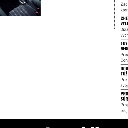
Zač
ktor
CHE
VYL
Diz
vych
TOY
NEK
Pre
Conc
DOD
TÚŽ
Pre 
svoj
PRO
SÚR
Pro
proj