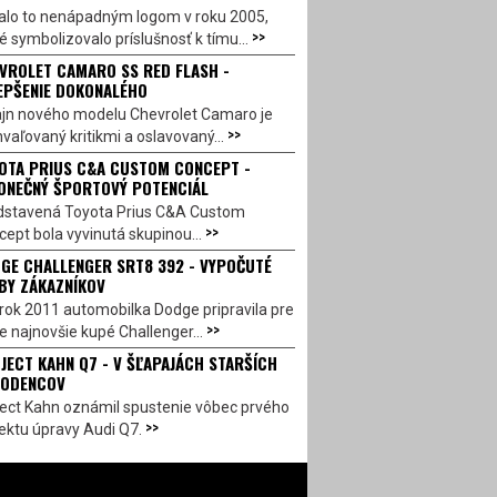
alo to nenápadným logom v roku 2005,
>>
é symbolizovalo príslušnosť k tímu...
VROLET CAMARO SS RED FLASH -
EPŠENIE DOKONALÉHO
ajn nového modelu Chevrolet Camaro je
>>
vaľovaný kritikmi a oslavovaný...
OTA PRIUS C&A CUSTOM CONCEPT -
ONEČNÝ ŠPORTOVÝ POTENCIÁL
dstavená Toyota Prius C&A Custom
>>
ept bola vyvinutá skupinou...
GE CHALLENGER SRT8 392 - VYPOČUTÉ
BY ZÁKAZNÍKOV
rok 2011 automobilka Dodge pripravila pre
>>
e najnovšie kupé Challenger...
JECT KAHN Q7 - V ŠĽAPAJÁCH STARŠÍCH
ODENCOV
ject Kahn oznámil spustenie vôbec prvého
>>
ektu úpravy Audi Q7.