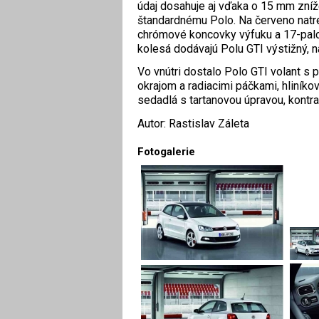
údaj dosahuje aj vďaka o 15 mm zníž
štandardnému Polo. Na červeno natr
chrómové koncovky výfuku a 17-palc
kolesá dodávajú Polu GTI výstižný, 
Vo vnútri dostalo Polo GTI volant 
okrajom a radiacimi páčkami, hliníko
sedadlá s tartanovou úpravou, kontra
Autor: Rastislav Záleta
Fotogalerie