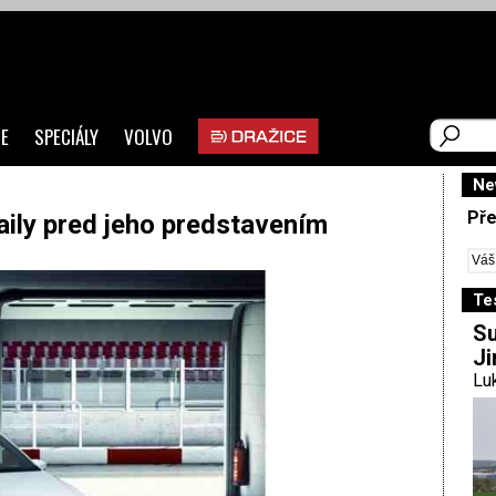
E
SPECIÁLY
VOLVO
Ne
Pře
ily pred jeho predstavením
Te
Su
Ji
Luk