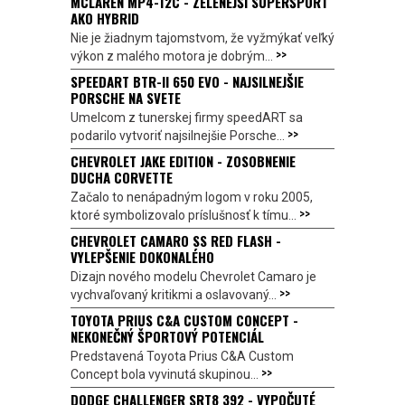
MCLAREN MP4-12C - ZELENEJŠÍ SUPERŠPORT
AKO HYBRID
Nie je žiadnym tajomstvom, že vyžmýkať veľký
>>
výkon z malého motora je dobrým...
SPEEDART BTR-II 650 EVO - NAJSILNEJŠIE
PORSCHE NA SVETE
Umelcom z tunerskej firmy speedART sa
>>
podarilo vytvoriť najsilnejšie Porsche...
CHEVROLET JAKE EDITION - ZOSOBNENIE
DUCHA CORVETTE
Začalo to nenápadným logom v roku 2005,
>>
ktoré symbolizovalo príslušnosť k tímu...
CHEVROLET CAMARO SS RED FLASH -
VYLEPŠENIE DOKONALÉHO
Dizajn nového modelu Chevrolet Camaro je
>>
vychvaľovaný kritikmi a oslavovaný...
TOYOTA PRIUS C&A CUSTOM CONCEPT -
NEKONEČNÝ ŠPORTOVÝ POTENCIÁL
Predstavená Toyota Prius C&A Custom
>>
Concept bola vyvinutá skupinou...
DODGE CHALLENGER SRT8 392 - VYPOČUTÉ