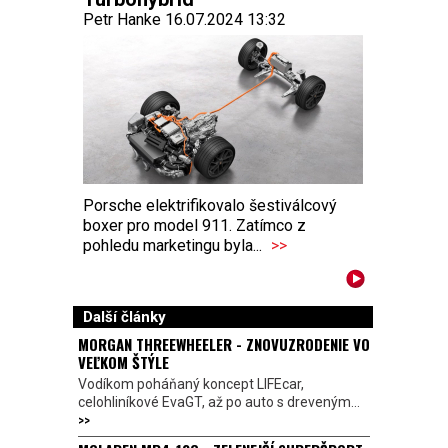
Petr Hanke 16.07.2024 13:32
Porsche elektrifikovalo šestiválcový
boxer pro model 911. Zatímco z
pohledu marketingu byla...
>>
Další články
MORGAN THREEWHEELER - ZNOVUZRODENIE VO
VEĽKOM ŠTÝLE
Vodíkom poháňaný koncept LIFEcar,
celohliníkové EvaGT, až po auto s dreveným...
>>