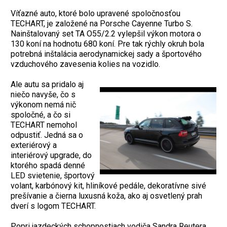
Víťazné auto, ktoré bolo upravené spoločnosťou
TECHART, je založené na Porsche Cayenne Turbo S.
Nainštalovaný set TA O55/2.2 vylepšil výkon motora o
130 koní na hodnotu 680 koní. Pre tak rýchly okruh bola
potrebná inštalácia aerodynamickej sady a športového
vzduchového zavesenia kolies na vozidlo.
Ale autu sa pridalo aj
niečo navyše, čo s
výkonom nemá nič
spoločné, a čo si
TECHART nemohol
odpustiť. Jedná sa o
exteriérový a
interiérový upgrade, do
ktorého spadá denné
LED svietenie, športový
volant, karbónový kit, hliníkové pedále, dekoratívne sivé
prešívanie a čierna luxusná koža, ako aj osvetlený prah
dverí s logom TECHART.
Popri jazdeckých schopnostiach vodiča Sandra Reutera,