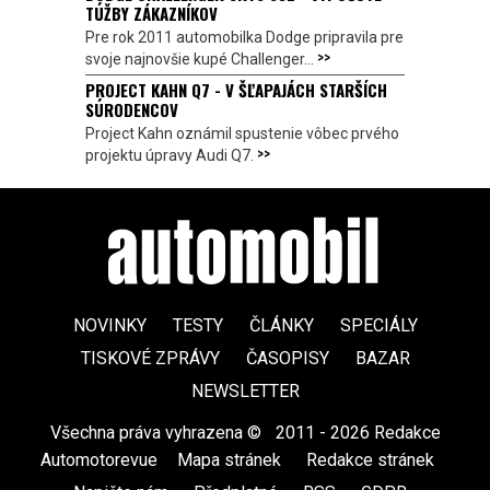
TÚŽBY ZÁKAZNÍKOV
Pre rok 2011 automobilka Dodge pripravila pre
>>
svoje najnovšie kupé Challenger...
PROJECT KAHN Q7 - V ŠĽAPAJÁCH STARŠÍCH
SÚRODENCOV
Project Kahn oznámil spustenie vôbec prvého
>>
projektu úpravy Audi Q7.
NOVINKY
TESTY
ČLÁNKY
SPECIÁLY
TISKOVÉ ZPRÁVY
ČASOPISY
BAZAR
NEWSLETTER
Všechna práva vyhrazena ©
|
2011 - 2026 Redakce
Automotorevue
|
Mapa stránek
|
Redakce stránek
|