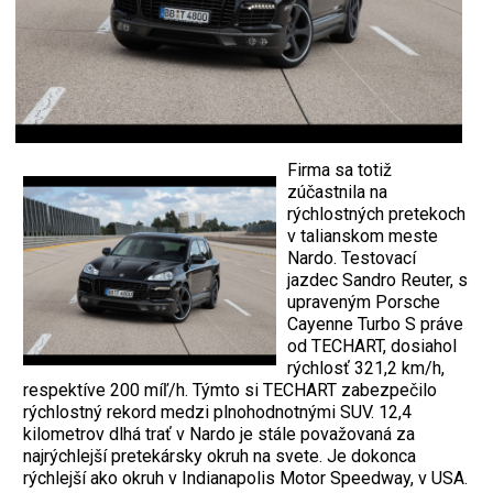
Firma sa totiž
zúčastnila na
rýchlostných pretekoch
v talianskom meste
Nardo. Testovací
jazdec Sandro Reuter, s
upraveným Porsche
Cayenne Turbo S práve
od TECHART, dosiahol
rýchlosť 321,2 km/h,
respektíve 200 míľ/h. Týmto si TECHART zabezpečilo
rýchlostný rekord medzi plnohodnotnými SUV. 12,4
kilometrov dlhá trať v Nardo je stále považovaná za
najrýchlejší pretekársky okruh na svete. Je dokonca
rýchlejší ako okruh v Indianapolis Motor Speedway, v USA.