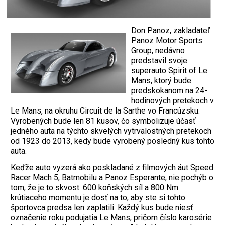
Don Panoz, zakladateľ
Panoz Motor Sports
Group, nedávno
predstavil svoje
superauto Spirit of Le
Mans, ktorý bude
predskokanom na 24-
hodinových pretekoch v
Le Mans, na okruhu Circuit de la Sarthe vo Francúzsku.
Vyrobených bude len 81 kusov, čo symbolizuje účasť
jedného auta na týchto skvelých vytrvalostných pretekoch
od 1923 do 2013, kedy bude vyrobený posledný kus tohto
auta.
Keďže auto vyzerá ako poskladané z filmových áut Speed
Racer Mach 5, Batmobilu a Panoz Esperante, nie pochýb o
tom, že je to skvost. 600 koňských síl a 800 Nm
krútiaceho momentu je dosť na to, aby ste si tohto
športovca predsa len zaplatili. Každý kus bude niesť
označenie roku podujatia Le Mans, pričom číslo karosérie