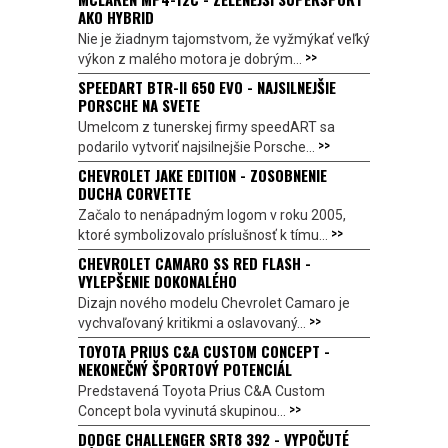
AKO HYBRID
Nie je žiadnym tajomstvom, že vyžmýkať veľký
>>
výkon z malého motora je dobrým...
SPEEDART BTR-II 650 EVO - NAJSILNEJŠIE
PORSCHE NA SVETE
Umelcom z tunerskej firmy speedART sa
>>
podarilo vytvoriť najsilnejšie Porsche...
CHEVROLET JAKE EDITION - ZOSOBNENIE
DUCHA CORVETTE
Začalo to nenápadným logom v roku 2005,
>>
ktoré symbolizovalo príslušnosť k tímu...
CHEVROLET CAMARO SS RED FLASH -
VYLEPŠENIE DOKONALÉHO
Dizajn nového modelu Chevrolet Camaro je
>>
vychvaľovaný kritikmi a oslavovaný...
TOYOTA PRIUS C&A CUSTOM CONCEPT -
NEKONEČNÝ ŠPORTOVÝ POTENCIÁL
Predstavená Toyota Prius C&A Custom
>>
Concept bola vyvinutá skupinou...
DODGE CHALLENGER SRT8 392 - VYPOČUTÉ