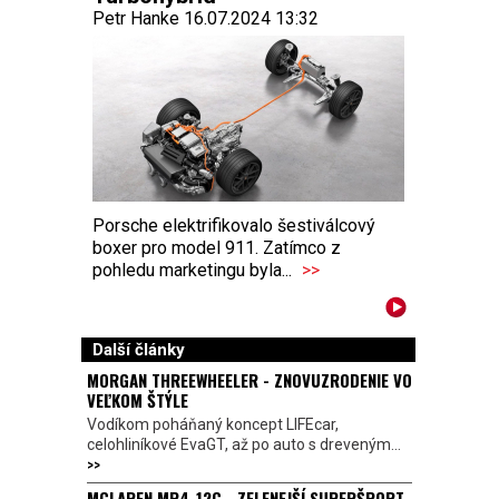
Petr Hanke 16.07.2024 13:32
Porsche elektrifikovalo šestiválcový
boxer pro model 911. Zatímco z
pohledu marketingu byla...
>>
Další články
MORGAN THREEWHEELER - ZNOVUZRODENIE VO
VEĽKOM ŠTÝLE
Vodíkom poháňaný koncept LIFEcar,
celohliníkové EvaGT, až po auto s dreveným...
>>
MCLAREN MP4-12C - ZELENEJŠÍ SUPERŠPORT