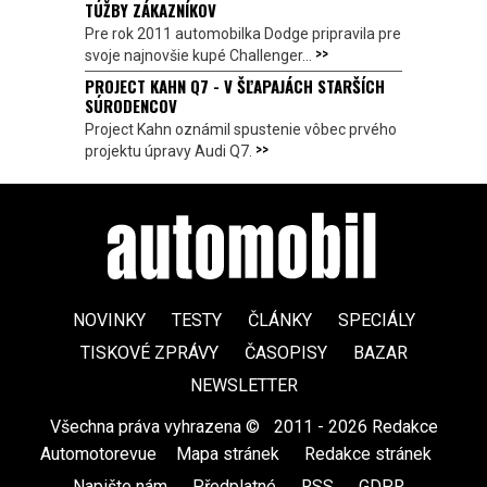
TÚŽBY ZÁKAZNÍKOV
Pre rok 2011 automobilka Dodge pripravila pre
>>
svoje najnovšie kupé Challenger...
PROJECT KAHN Q7 - V ŠĽAPAJÁCH STARŠÍCH
SÚRODENCOV
Project Kahn oznámil spustenie vôbec prvého
>>
projektu úpravy Audi Q7.
NOVINKY
TESTY
ČLÁNKY
SPECIÁLY
TISKOVÉ ZPRÁVY
ČASOPISY
BAZAR
NEWSLETTER
Všechna práva vyhrazena ©
|
2011 - 2026 Redakce
Automotorevue
|
Mapa stránek
|
Redakce stránek
|
Napište nám
|
Předplatné
|
RSS
|
GDPR
|