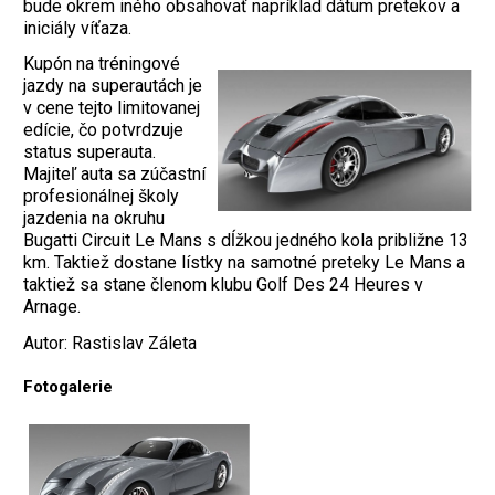
bude okrem iného obsahovať napríklad dátum pretekov a
iniciály víťaza.
Kupón na tréningové
jazdy na superautách je
v cene tejto limitovanej
edície, čo potvrdzuje
status superauta.
Majiteľ auta sa zúčastní
profesionálnej školy
jazdenia na okruhu
Bugatti Circuit Le Mans s dĺžkou jedného kola približne 13
km. Taktiež dostane lístky na samotné preteky Le Mans a
taktiež sa stane členom klubu Golf Des 24 Heures v
Arnage.
Autor: Rastislav Záleta
Fotogalerie