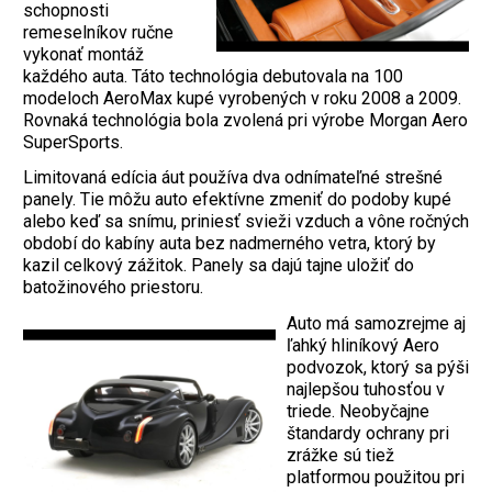
schopnosti
remeselníkov ručne
vykonať montáž
každého auta. Táto technológia debutovala na 100
modeloch AeroMax kupé vyrobených v roku 2008 a 2009.
Rovnaká technológia bola zvolená pri výrobe Morgan Aero
SuperSports.
Limitovaná edícia áut používa dva odnímateľné strešné
panely. Tie môžu auto efektívne zmeniť do podoby kupé
alebo keď sa snímu, priniesť svieži vzduch a vône ročných
období do kabíny auta bez nadmerného vetra, ktorý by
kazil celkový zážitok. Panely sa dajú tajne uložiť do
batožinového priestoru.
Auto má samozrejme aj
ľahký hliníkový Aero
podvozok, ktorý sa pýši
najlepšou tuhosťou v
triede. Neobyčajne
štandardy ochrany pri
zrážke sú tiež
platformou použitou pri