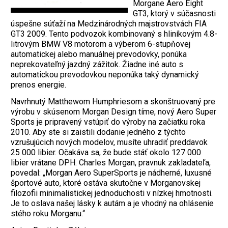
Morgane Aero Eight
GT3, ktorý v súčasnosti
úspešne súťaží na Medzinárodných majstrovstvách FIA
GT3 2009. Tento podvozok kombinovaný s hliníkovým 4.8-
litrovým BMW V8 motorom a výberom 6-stupňovej
automatickej alebo manuálnej prevodovky, ponúka
neprekovateľný jazdný zážitok. Žiadne iné auto s
automatickou prevodovkou neponúka taký dynamický
prenos energie.
Navrhnutý Matthewom Humphriesom a skonštruovaný pre
výrobu v skúsenom Morgan Design tíme, nový Aero Super
Sports je pripravený vstúpiť do výroby na začiatku roka
2010. Aby ste si zaistili dodanie jedného z týchto
vzrušujúcich nových modelov, musíte uhradiť preddavok
25 000 libier. Očakáva sa, že bude stáť okolo 127 000
libier vrátane DPH. Charles Morgan, pravnuk zakladateľa,
povedal: „Morgan Aero SuperSports je nádherné, luxusné
športové auto, ktoré ostáva skutočne v Morganovskej
filozofii minimalistickej jednoduchosti v nízkej hmotnosti.
Je to oslava našej lásky k autám a je vhodný na ohlásenie
stého roku Morganu.“