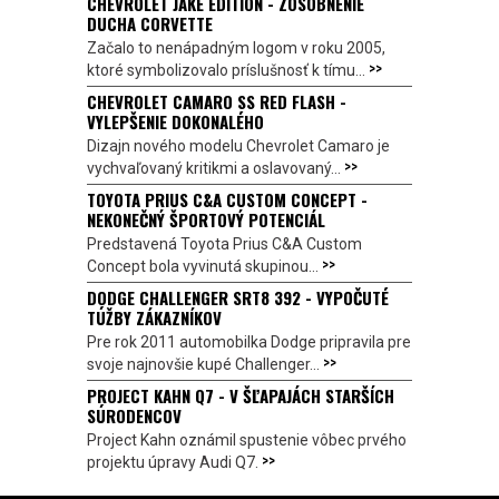
CHEVROLET JAKE EDITION - ZOSOBNENIE
DUCHA CORVETTE
Začalo to nenápadným logom v roku 2005,
>>
ktoré symbolizovalo príslušnosť k tímu...
CHEVROLET CAMARO SS RED FLASH -
VYLEPŠENIE DOKONALÉHO
Dizajn nového modelu Chevrolet Camaro je
>>
vychvaľovaný kritikmi a oslavovaný...
TOYOTA PRIUS C&A CUSTOM CONCEPT -
NEKONEČNÝ ŠPORTOVÝ POTENCIÁL
Predstavená Toyota Prius C&A Custom
>>
Concept bola vyvinutá skupinou...
DODGE CHALLENGER SRT8 392 - VYPOČUTÉ
TÚŽBY ZÁKAZNÍKOV
Pre rok 2011 automobilka Dodge pripravila pre
>>
svoje najnovšie kupé Challenger...
PROJECT KAHN Q7 - V ŠĽAPAJÁCH STARŠÍCH
SÚRODENCOV
Project Kahn oznámil spustenie vôbec prvého
>>
projektu úpravy Audi Q7.