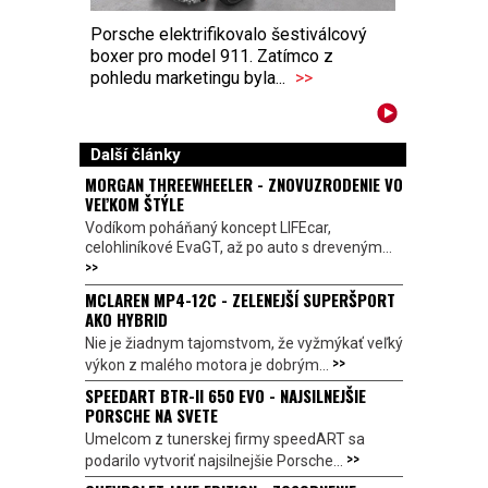
Porsche elektrifikovalo šestiválcový
boxer pro model 911. Zatímco z
pohledu marketingu byla...
>>
Další články
MORGAN THREEWHEELER - ZNOVUZRODENIE VO
VEĽKOM ŠTÝLE
Vodíkom poháňaný koncept LIFEcar,
celohliníkové EvaGT, až po auto s dreveným...
>>
MCLAREN MP4-12C - ZELENEJŠÍ SUPERŠPORT
AKO HYBRID
Nie je žiadnym tajomstvom, že vyžmýkať veľký
>>
výkon z malého motora je dobrým...
SPEEDART BTR-II 650 EVO - NAJSILNEJŠIE
PORSCHE NA SVETE
Umelcom z tunerskej firmy speedART sa
>>
podarilo vytvoriť najsilnejšie Porsche...