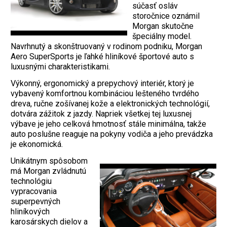
súčasť osláv
storočnice oznámil
Morgan skutočne
špeciálny model.
Navrhnutý a skonštruovaný v rodinom podniku, Morgan
Aero SuperSports je ľahké hliníkové športové auto s
luxusnými charakteristikami.
Výkonný, ergonomický a prepychový interiér, ktorý je
vybavený komfortnou kombináciou lešteného tvrdého
dreva, ručne zošívanej kože a elektronických technológií,
dotvára zážitok z jazdy. Napriek všetkej tej luxusnej
výbave je jeho celková hmotnosť stále minimálna, takže
auto poslušne reaguje na pokyny vodiča a jeho prevádzka
je ekonomická.
Unikátnym spôsobom
má Morgan zvládnutú
technológiu
vypracovania
superpevných
hliníkových
karosárskych dielov a