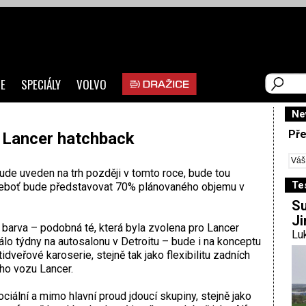
E
SPECIÁLY
VOLVO
Ne
Pře
: Lancer hatchback
ude uveden na trh později v tomto roce, bude tou
Te
, neboť bude představovat 70% plánovaného objemu v
Su
Ji
 barva – podobná té, která byla zvolena pro Lancer
Luk
álo týdny na autosalonu v Detroitu – bude i na konceptu
veřové karoserie, stejně tak jako flexibilitu zadních
ého vozu Lancer.
ální a mimo hlavní proud jdoucí skupiny, stejně jako