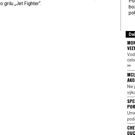
Por
 grilu „Jet Fighter“.
bo
poh
Dal
MOR
VEĽ
Vod
celo
>>
MCL
AKO
Nie
výk
SPE
POR
Ume
poda
CHE
DUC