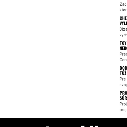
Zač
ktor
CHE
VYL
Diz
vych
TOY
NEK
Pre
Conc
DOD
TÚŽ
Pre 
svoj
PRO
SÚR
Pro
proj