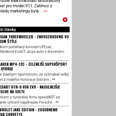
sche elektrifikovalo šestiválcový
xer pro model 911. Zatímco z
ledu marketingu byla...
>>
ší články
GAN THREEWHEELER - ZNOVUZRODENIE VO
KOM ŠTÝLE
íkom poháňaný koncept LIFEcar,
hliníkové EvaGT, až po auto s dreveným...
AREN MP4-12C - ZELENEJŠÍ SUPERŠPORT
 HYBRID
 je žiadnym tajomstvom, že vyžmýkať veľký
>>
on z malého motora je dobrým...
EDART BTR-II 650 EVO - NAJSILNEJŠIE
SCHE NA SVETE
lcom z tunerskej firmy speedART sa
>>
rilo vytvoriť najsilnejšie Porsche...
VROLET JAKE EDITION - ZOSOBNENIE
HA CORVETTE