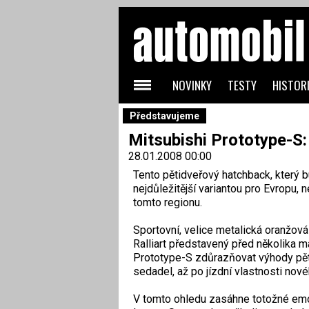
NOVINKY
TESTY
HISTORI
Představujeme
Mitsubishi Prototype-S
28.01.2008 00:00
Tento pětidveřový hatchback, který b
nejdůležitější variantou pro Evropu
tomto regionu.
Sportovní, velice metalická oranžová
Ralliart představený před několika m
Prototype-S zdůrazňovat výhody pětid
sedadel, až po jízdní vlastnosti nov
V tomto ohledu zasáhne totožné emoci