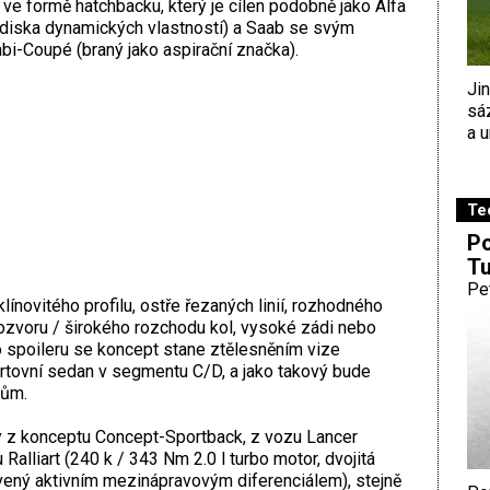
 ve formě hatchbacku, který je cílen podobně jako Alfa
diska dynamických vlastností) a Saab se svým
-Coupé (braný jako aspirační značka).
Ji
sá
a u
Te
Po
Tu
Pe
línovitého profilu, ostře řezaných linií, rozhodného
rozvoru / širokého rozchodu kol, vysoké zádi nebo
 spoileru se koncept stane ztělesněním vize
portovní sedan v segmentu C/D, a jako takový bude
kům.
y z konceptu Concept-Sportback, z vozu Lancer
Ralliart (240 k / 343 Nm 2.0 l turbo motor, dvojitá
ený aktivním mezinápravovým diferenciálem), stejně