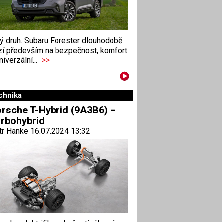
ný druh. Subaru Forester dlouhodobě
zí především na bezpečnost, komfort
niverzální...
>>
chnika
rsche T-Hybrid (9A3B6) –
rbohybrid
tr Hanke 16.07.2024 13:32