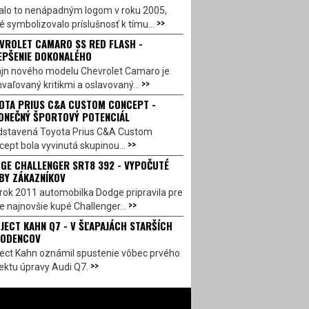
alo to nenápadným logom v roku 2005,
>>
é symbolizovalo príslušnosť k tímu...
VROLET CAMARO SS RED FLASH -
EPŠENIE DOKONALÉHO
ajn nového modelu Chevrolet Camaro je
>>
vaľovaný kritikmi a oslavovaný...
OTA PRIUS C&A CUSTOM CONCEPT -
ONEČNÝ ŠPORTOVÝ POTENCIÁL
dstavená Toyota Prius C&A Custom
>>
ept bola vyvinutá skupinou...
GE CHALLENGER SRT8 392 - VYPOČUTÉ
BY ZÁKAZNÍKOV
rok 2011 automobilka Dodge pripravila pre
>>
e najnovšie kupé Challenger...
JECT KAHN Q7 - V ŠĽAPAJÁCH STARŠÍCH
ODENCOV
ject Kahn oznámil spustenie vôbec prvého
>>
ektu úpravy Audi Q7.