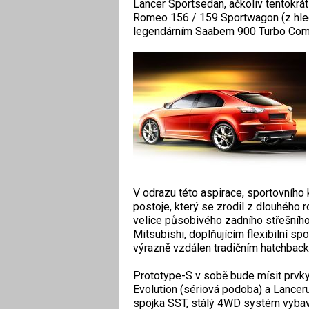
Lancer Sportsedan, ačkoliv tentokrát
Romeo 156 / 159 Sportwagon (z hle
legendárním Saabem 900 Turbo Combi
V odrazu této aspirace, sportovního k
postoje, který se zrodil z dlouhého 
velice působivého zadního střešního
Mitsubishi, doplňujícím flexibilní s
výrazně vzdálen tradičním hatchbac
Prototype-S v sobě bude mísit prvk
Evolution (sériová podoba) a Lanceru 
spojka SST, stálý 4WD systém vybav