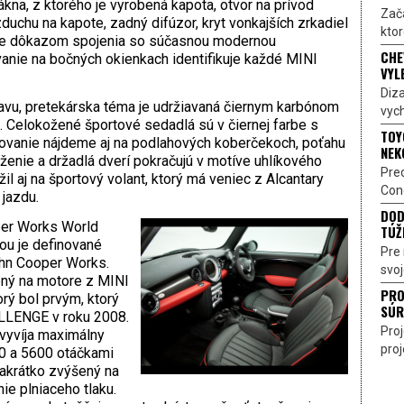
ákna, z ktorého je vyrobená kapota, otvor na prívod
Zač
duchu na kapote, zadný difúzor, kryt vonkajších zrkadiel
ktor
o je dôkazom spojenia so súčasnou modernou
CHE
vanie na bočných okienkach identifikuje každé MINI
VYL
Diz
ravu, pretekárska téma je udržiavaná čiernym karbónom
vych
. Celokožené športové sedadlá sú v čiernej farbe s
TOY
vanie nájdeme aj na podlahových koberčekoch, poťahu
NEK
oženie a držadlá dverí pokračujú v motíve uhlíkového
Pre
l aj na športový volant, ktorý má veniec z Alcantary
Conc
jazdu.
DOD
per Works World
TÚŽ
ou je definované
Pre 
ohn Cooper Works.
svoj
žený na motore z MINI
PRO
ý bol prvým, ktorý
SÚR
LLENGE v roku 2008.
Pro
vyvíja maximálny
proj
0 a 5600 otáčkami
nakrátko zvýšený na
e plniaceho tlaku.