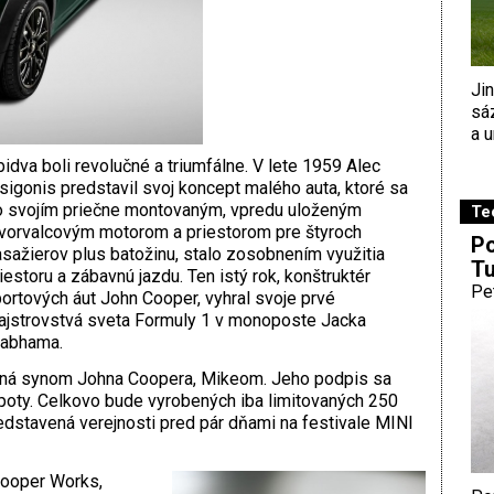
Ji
sá
a u
idva boli revolučné a triumfálne. V lete 1959 Alec
sigonis predstavil svoj koncept malého auta, ktoré sa
 svojím priečne montovaným, vpredu uloženým
Te
vorvalcovým motorom a priestorom pre štyroch
Po
sažierov plus batožinu, stalo zosobnením využitia
Tu
iestoru a zábavnú jazdu. Ten istý rok, konštruktér
Pe
ortových áut John Cooper, vyhral svoje prvé
jstrovstvá sveta Formuly 1 v monoposte Jacka
rabhama.
vaná synom Johna Coopera, Mikeom. Jeho podpis sa
apoty. Celkovo bude vyrobených iba limitovaných 250
dstavená verejnosti pred pár dňami na festivale MINI
Cooper Works,