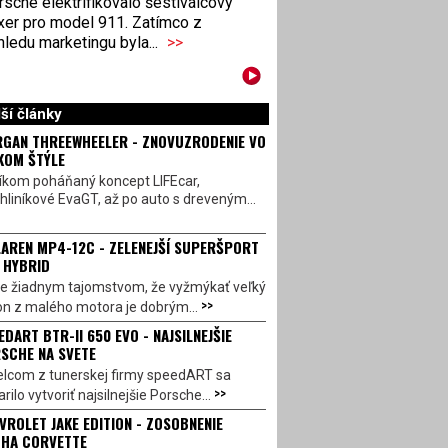
sche elektrifikovalo šestiválcový
xer pro model 911. Zatímco z
ledu marketingu byla...
>>
ší články
GAN THREEWHEELER - ZNOVUZRODENIE VO
KOM ŠTÝLE
íkom poháňaný koncept LIFEcar,
hliníkové EvaGT, až po auto s dreveným...
AREN MP4-12C - ZELENEJŠÍ SUPERŠPORT
 HYBRID
 je žiadnym tajomstvom, že vyžmýkať veľký
>>
on z malého motora je dobrým...
EDART BTR-II 650 EVO - NAJSILNEJŠIE
SCHE NA SVETE
lcom z tunerskej firmy speedART sa
>>
rilo vytvoriť najsilnejšie Porsche...
VROLET JAKE EDITION - ZOSOBNENIE
HA CORVETTE