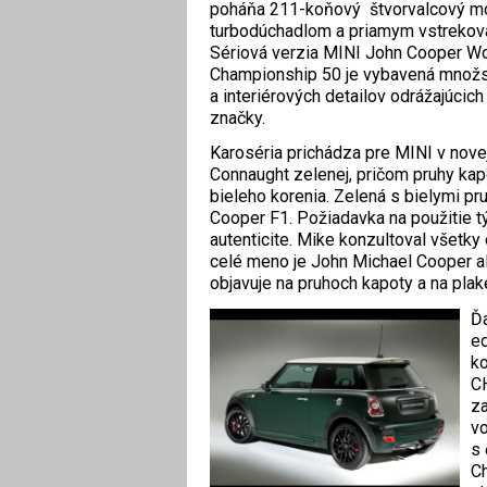
poháňa 211-koňový štvorvalcový mo
turbodúchadlom a priamym vstrekov
Sériová verzia MINI John Cooper W
Championship 50 je vybavená množs
a interiérových detailov odrážajúcic
značky.
Karoséria prichádza pre MINI v novej
Connaught zelenej, pričom pruhy kap
bieleho korenia. Zelená s bielymi 
Cooper F1. Požiadavka na použitie tý
autenticite. Mike konzultoval všetk
celé meno je John Michael Cooper a
objavuje na pruhoch kapoty a na pla
Ďa
ed
ko
CH
za
vo
s 
Ch