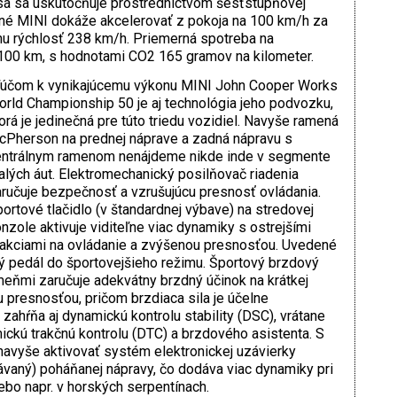
á sa uskutočňuje prostredníctvom šesťstupňovej
né MINI dokáže akcelerovať z pokoja na 100 km/h za
nu rýchlosť 238 km/h. Priemerná spotreba na
a 100 km, s hodnotami CO2 165 gramov na kilometer.
ľúčom k vynikajúcemu výkonu MINI John Cooper Works
rld Championship 50 je aj technológia jeho podvozku,
orá je jedinečná pre túto triedu vozidiel. Navyše ramená
Pherson na prednej náprave a zadná nápravu s
entrálnym ramenom nenájdeme nikde inde v segmente
lých áut. Elektromechanický posilňovač riadenia
ručuje bezpečnosť a vzrušujúcu presnosť ovládania.
ortové tlačidlo (v štandardnej výbave) na stredovej
nzole aktivuje viditeľne viac dynamiky s ostrejšími
akciami na ovládanie a zvýšenou presnosťou. Uvedené
vý pedál do športovejšieho režimu. Športový brzdový
eňmi zaručuje adekvátny brzdný účinok na krátkej
 presnosťou, pričom brzdiaca sila je účelne
zahŕňa aj dynamickú kontrolu stability (DSC), vrátane
ickú trakčnú kontrolu (DTC) a brzdového asistenta. S
vyše aktivovať systém elektronickej uzávierky
ávaný) poháňanej nápravy, čo dodáva viac dynamiky pri
ebo napr. v horských serpentínach.