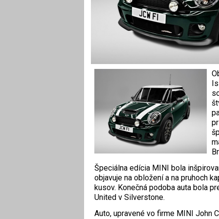
Ob
Is
so
št
pa
pr
šp
ma
B
Špeciálna edícia MINI bola inšpiro
objavuje na obložení a na pruhoch k
kusov. Konečná podoba auta bola pre
United v Silverstone.
Auto, upravené vo firme MINI John 