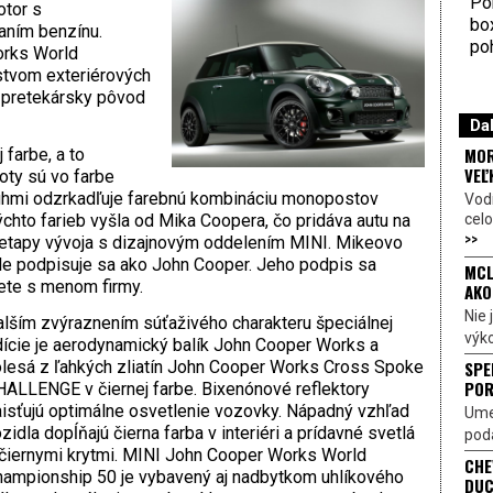
Por
tor s
bo
aním benzínu.
poh
orks World
tvom exteriérových
h pretekársky pôvod
Dal
MOR
 farbe, a to
VEĽ
oty sú vo farbe
pruhmi odzrkadľuje farebnú kombináciu monopostov
Vod
celo
chto farieb vyšla od Mika Coopera, čo pridáva autu na
>>
y etapy vývoja s dizajnovým oddelením MINI. Mikeovo
le podpisuje sa ako John Cooper. Jeho podpis sa
MCL
kete s menom firmy.
AKO
Nie
lším zvýraznením súťaživého charakteru špeciálnej
výk
ície je aerodynamický balík John Cooper Works a
SPE
lesá z ľahkých zliatín John Cooper Works Cross Spoke
POR
ALLENGE v čiernej farbe. Bixenónové reflektory
isťujú optimálne osvetlenie vozovky. Nápadný vzhľad
Ume
zidla dopĺňajú čierna farba v interiéri a prídavné svetlá
poda
čiernymi krytmi. MINI John Cooper Works World
CHE
ampionship 50 je vybavený aj nadbytkom uhlíkového
DUC