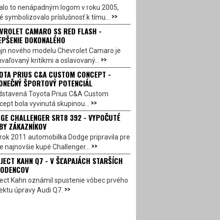
alo to nenápadným logom v roku 2005,
>>
é symbolizovalo príslušnosť k tímu...
VROLET CAMARO SS RED FLASH -
EPŠENIE DOKONALÉHO
ajn nového modelu Chevrolet Camaro je
>>
vaľovaný kritikmi a oslavovaný...
OTA PRIUS C&A CUSTOM CONCEPT -
ONEČNÝ ŠPORTOVÝ POTENCIÁL
dstavená Toyota Prius C&A Custom
>>
ept bola vyvinutá skupinou...
GE CHALLENGER SRT8 392 - VYPOČUTÉ
BY ZÁKAZNÍKOV
rok 2011 automobilka Dodge pripravila pre
>>
e najnovšie kupé Challenger...
JECT KAHN Q7 - V ŠĽAPAJÁCH STARŠÍCH
ODENCOV
ject Kahn oznámil spustenie vôbec prvého
>>
ektu úpravy Audi Q7.