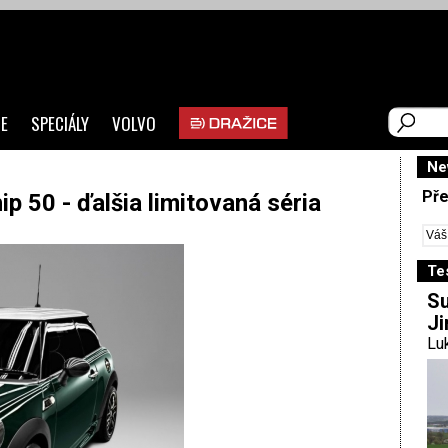
E
SPECIÁLY
VOLVO
Ne
Pře
 50 - ďalšia limitovaná séria
Te
Su
Ji
Luk