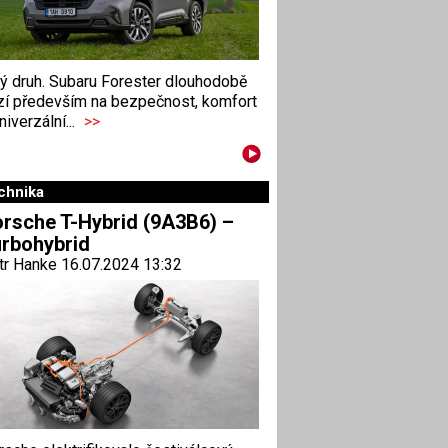
ný druh. Subaru Forester dlouhodobě
zí především na bezpečnost, komfort
niverzální...
>>
chnika
rsche T-Hybrid (9A3B6) –
rbohybrid
tr Hanke 16.07.2024 13:32