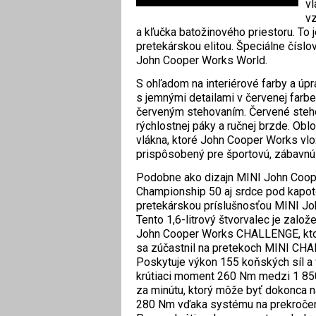
vl
vz
a kľučka batožinového priestoru. T
pretekárskou elitou. Špeciálne číslo
John Cooper Works World.
S ohľadom na interiérové farby a úp
s jemnými detailami v červenej farbe
červeným stehovaním. Červené steho
rýchlostnej páky a ručnej brzde. Obl
vlákna, ktoré John Cooper Works vloži
prispôsobený pre športovú, zábavnú 
Podobne ako dizajn MINI John Coo
Championship 50 aj srdce pod kapot
pretekárskou príslušnosťou MINI J
Tento 1,6-litrový štvorvalec je zalo
John Cooper Works CHALLENGE, ktor
sa zúčastnil na pretekoch MINI CHA
Poskytuje výkon 155 koňských síl a 
krútiaci moment 260 Nm medzi 1 85
za minútu, ktorý môže byť dokonca 
280 Nm vďaka systému na prekročeni