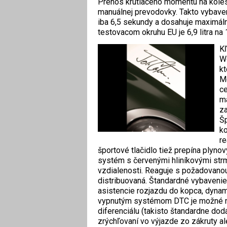
Prenos krútiaceho momentu na koles
manuálnej prevodovky. Takto vybave
iba 6,5 sekundy a dosahuje maximál
testovacom okruhu EU je 6,9 litra n
K
Wo
kt
Mc
c
ma
za
Šp
ko
re
športové tlačidlo tiež prepína plyno
systém s červenými hliníkovými strm
vzdialenosti. Reaguje s požadovanou
distribuovaná. Štandardné vybavenie 
asistencie rozjazdu do kopca, dynam
vypnutým systémom DTC je možné na
diferenciálu (takisto štandardne dod
zrýchľovaní vo výjazde zo zákruty al