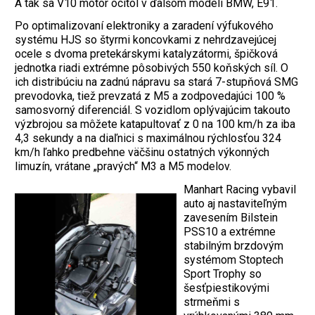
A tak sa V10 motor ocitol v ďalšom modeli BMW, E91.
Po optimalizovaní elektroniky a zaradení výfukového
systému HJS so štyrmi koncovkami z nehrdzavejúcej
ocele s dvoma pretekárskymi katalyzátormi, špičková
jednotka riadi extrémne pôsobivých 550 koňských síl. O
ich distribúciu na zadnú nápravu sa stará 7-stupňová SMG
prevodovka, tiež prevzatá z M5 a zodpovedajúci 100 %
samosvorný diferenciál. S vozidlom oplývajúcim takouto
výzbrojou sa môžete katapultovať z 0 na 100 km/h za iba
4,3 sekundy a na diaľnici s maximálnou rýchlosťou 324
km/h ľahko predbehne väčšinu ostatných výkonných
limuzín, vrátane „pravých“ M3 a M5 modelov.
Manhart Racing vybavil
auto aj nastaviteľným
zavesením Bilstein
PSS10 a extrémne
stabilným brzdovým
systémom Stoptech
Sport Trophy so
šesťpiestikovými
strmeňmi s