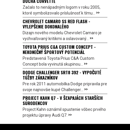
DUCHA CORVETTE
Začalo to nenápadným logom v roku 2005,
>>
ktoré symbolizovalo príslušnosť k tímu...
CHEVROLET CAMARO SS RED FLASH -
VYLEPŠENIE DOKONALÉHO
Dizajn nového modelu Chevrolet Camaro je
>>
vychvaľovaný kritikmi a oslavovaný...
TOYOTA PRIUS C&A CUSTOM CONCEPT -
NEKONEČNÝ ŠPORTOVÝ POTENCIÁL
Predstavená Toyota Prius C&A Custom
>>
Concept bola vyvinutá skupinou...
DODGE CHALLENGER SRT8 392 - VYPOČUTÉ
TÚŽBY ZÁKAZNÍKOV
Pre rok 2011 automobilka Dodge pripravila pre
>>
svoje najnovšie kupé Challenger...
PROJECT KAHN Q7 - V ŠĽAPAJÁCH STARŠÍCH
SÚRODENCOV
Project Kahn oznámil spustenie vôbec prvého
>>
projektu úpravy Audi Q7.