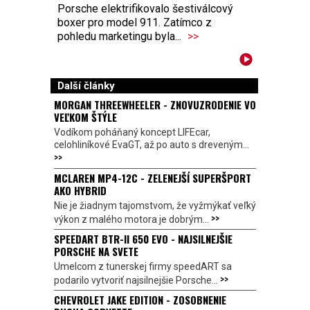
Porsche elektrifikovalo šestiválcový
boxer pro model 911. Zatímco z
pohledu marketingu byla...
>>
Další články
MORGAN THREEWHEELER - ZNOVUZRODENIE VO
VEĽKOM ŠTÝLE
Vodíkom poháňaný koncept LIFEcar,
celohliníkové EvaGT, až po auto s dreveným...
>>
MCLAREN MP4-12C - ZELENEJŠÍ SUPERŠPORT
AKO HYBRID
Nie je žiadnym tajomstvom, že vyžmýkať veľký
>>
výkon z malého motora je dobrým...
SPEEDART BTR-II 650 EVO - NAJSILNEJŠIE
PORSCHE NA SVETE
Umelcom z tunerskej firmy speedART sa
>>
podarilo vytvoriť najsilnejšie Porsche...
CHEVROLET JAKE EDITION - ZOSOBNENIE