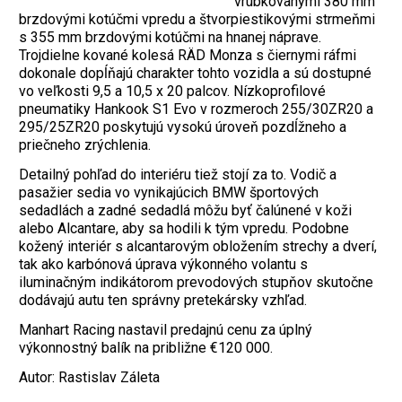
vrúbkovanými 380 mm
brzdovými kotúčmi vpredu a štvorpiestikovými strmeňmi
s 355 mm brzdovými kotúčmi na hnanej náprave.
Trojdielne kované kolesá RÄD Monza s čiernymi ráfmi
dokonale dopĺňajú charakter tohto vozidla a sú dostupné
vo veľkosti 9,5 a 10,5 x 20 palcov. Nízkoprofilové
pneumatiky Hankook S1 Evo v rozmeroch 255/30ZR20 a
295/25ZR20 poskytujú vysokú úroveň pozdĺžneho a
priečneho zrýchlenia.
Detailný pohľad do interiéru tiež stojí za to. Vodič a
pasažier sedia vo vynikajúcich BMW športových
sedadlách a zadné sedadlá môžu byť čalúnené v koži
alebo Alcantare, aby sa hodili k tým vpredu. Podobne
kožený interiér s alcantarovým obložením strechy a dverí,
tak ako karbónová úprava výkonného volantu s
iluminačným indikátorom prevodových stupňov skutočne
dodávajú autu ten správny pretekársky vzhľad.
Manhart Racing nastavil predajnú cenu za úplný
výkonnostný balík na približne €120 000.
Autor: Rastislav Záleta