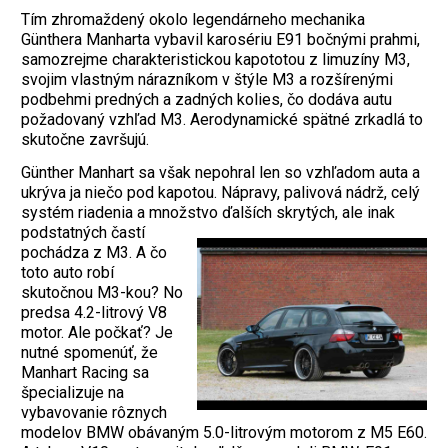
Tím zhromaždený okolo legendárneho mechanika
Günthera Manharta vybavil karosériu E91 bočnými prahmi,
samozrejme charakteristickou kapototou z limuzíny M3,
svojim vlastným nárazníkom v štýle M3 a rozšírenými
podbehmi predných a zadných kolies, čo dodáva autu
požadovaný vzhľad M3. Aerodynamické spätné zrkadlá to
skutočne završujú.
Günther Manhart sa však nepohral len so vzhľadom auta a
ukrýva ja niečo pod kapotou. Nápravy, palivová nádrž, celý
systém riadenia a množstvo ďalších skry
tých, ale inak
podstatných častí
pochádza z M3. A čo
toto auto robí
skutočnou M3-kou? No
predsa 4.2-litrový V8
motor. Ale počkať? Je
nutné spomenúť, že
Manhart Racing sa
špecializuje na
vybavovanie rôznych
modelov BMW obávaným 5.0-litrovým motorom z M5 E60.