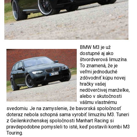
BMW M3 je už
dostupné aj ako
štvordverová limuzína.
To znamená, že je
veľmi jednoduché
zdôvodniť kúpu novej
hračky vašej
nedôverčivej manželke,
alebo v skutočnosti
vášmu vlastnému
svedomiu. Je na zamyslenie, že bavorská spoločnosť
doteraz nebola schopná sama vyrobiť limuzínu M3. Tuneri
z Geilenkirchenskej spoločnosti Manhart Racing si
pravdepodobne pomysleli to isté, keď postavili kombi M3
Touring.