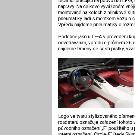
technici pracující na podvozku LF-A,
nápravy. Na celkově vyváženém vnějš
montované na kolech z hliníkové sliti
pneumatiky ladí s měřítkem vozu o
Vpředu najdeme pneumatiky o rozmě
Podobně jako u LF-A v provedení ku
odvětráváním, vpředu o průměru 36 
najdeme třmeny se šesti pístky, vzad
Logo ve tvaru stylizovaného písmene 
roadsteru označuje zařazení tohoto 
původního označení „F“ použitého u 
interní označení „Circle-F“ (tedy Skup