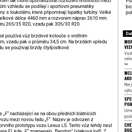
 kteří tak mohli optimalizovat rozložení hmotnosti mezi
Por
ím vzhledu se podílejí i sportovní pneumatiky
bo
ny s loukotěmi, které připomínají lopatky turbíny. Velké
poh
 celkové délce 4460 mm a rozvorem náprav 2610 mm.
ru 265/35 R20, vzadu pak 305/30 R20.
Dal
pé používá vůz brzdové kotouče s vnitřním
MOR
cm, vzadu pak o průměru 34,5 cm. Na brzdách vpředu
VEĽ
u se používají brzdy čtyřpístkové.
Vod
celo
>>
MCL
AKO
Nie
výk
SPE
POR
Ume
„F“ nacházející se na obou předních blatnících
poda
vozu mezi novou řadu „F“. Název je odvozen z
CHE
prvního prototypu vozu Lexus LS. Tento vůz tehdy nesl
DUC
ina F), kde „F“ znamenalo „flagship“ (vlajková loď). Z