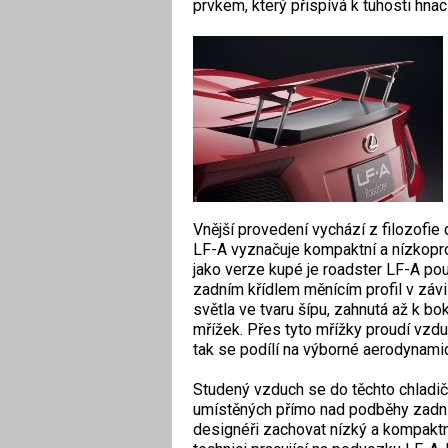
prvkem, který přispívá k tuhosti hnac
Vnější provedení vychází z filozofie
LF-A vyznačuje kompaktní a nízkopr
jako verze kupé je roadster LF-A pou
zadním křídlem měnícím profil v závis
světla ve tvaru šípu, zahnutá až k bo
mřížek. Přes tyto mřížky proudí vzdu
tak se podílí na výborné aerodynami
Studený vzduch se do těchto chladič
umístěných přímo nad podběhy zadní
designéři zachovat nízký a kompaktní 