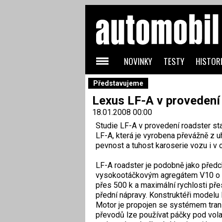
NOVINKY
TESTY
HISTORI
Představujeme
Lexus LF-A v provedení
18.01.2008 00:00
Studie LF-A v provedení roadster sta
LF-A, která je vyrobena převážně z u
pevnost a tuhost karoserie vozu i v
LF-A roadster je podobně jako předc
vysokootáčkovým agregátem V10 o ob
přes 500 k a maximální rychlosti pře
přední nápravy. Konstruktéři modelu 
Motor je propojen se systémem trans
převodů lze používat páčky pod vola