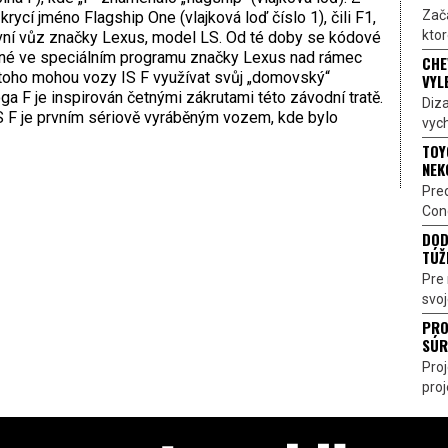
Zač
rycí jméno Flagship One (vlajková loď číslo 1), čili F1,
ktor
první vůz značky Lexus, model LS. Od té doby se kódové
jené ve speciálním programu značky Lexus nad rámec
CHE
toho mohou vozy IS F využívat svůj „domovský“
VYL
oga F je inspirován četnými zákrutami této závodní tratě.
Diz
S F je prvním sériově vyráběným vozem, kde bylo
vych
TOY
NEK
Pre
Conc
DOD
TÚŽ
Pre 
svoj
PRO
SÚR
Pro
proj