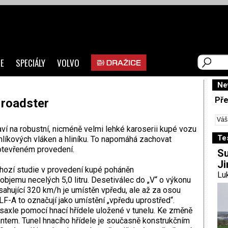
E
SPECIÁLY
VOLVO
Ne
Pře
 roadster
ví na robustní, nicméně velmi lehké karoserii kupé vozu
Te
hlíkových vláken a hliníku. To napomáhá zachovat
 otevřeném provedení.
Su
Ji
hozí studie v provedení kupé poháněn
Luk
jemu necelých 5,0 litru. Desetiválec do „V“ o výkonu
sahující 320 km/h je umístěn vpředu, ale až za osou
LF-A to označují jako umístění „vpředu uprostřed“.
axle pomocí hnací hřídele uložené v tunelu. Ke změně
ntem. Tunel hnacího hřídele je současně konstrukčním