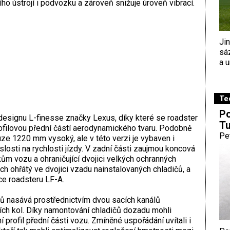
ího ústrojí i podvozku a zároveň snižuje úroveň vibrací.
Ji
sá
a u
Te
Po
 designu L-finesse značky Lexus, díky které se roadster
Tu
ofilovou přední částí aerodynamického tvaru. Podobně
Pe
ze 1220 mm vysoký, ale v této verzi je vybaven i
losti na rychlosti jízdy. V zadní části zaujmou koncová
kům vozu a ohraničující dvojici velkých ochranných
ch ohřátý ve dvojici vzadu nainstalovaných chladičů, a
ce roadsteru LF-A.
ů nasává prostřednictvím dvou sacích kanálů
ch kol. Díky namontování chladičů dozadu mohli
profil přední části vozu. Zmíněné uspořádání uvítali i