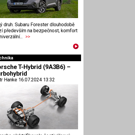
ný druh. Subaru Forester dlouhodobě
zí především na bezpečnost, komfort
niverzální...
>>
chnika
rsche T-Hybrid (9A3B6) –
rbohybrid
tr Hanke 16.07.2024 13:32