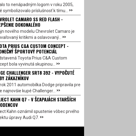
alo to nenápadným logom v roku 2005,
>>
é symbolizovalo príslušnosť k tímu...
VROLET CAMARO SS RED FLASH -
EPŠENIE DOKONALÉHO
ajn nového modelu Chevrolet Camaro je
>>
vaľovaný kritikmi a oslavovaný...
OTA PRIUS C&A CUSTOM CONCEPT -
ONEČNÝ ŠPORTOVÝ POTENCIÁL
dstavená Toyota Prius C&A Custom
>>
ept bola vyvinutá skupinou...
GE CHALLENGER SRT8 392 - VYPOČUTÉ
BY ZÁKAZNÍKOV
rok 2011 automobilka Dodge pripravila pre
>>
e najnovšie kupé Challenger...
JECT KAHN Q7 - V ŠĽAPAJÁCH STARŠÍCH
ODENCOV
ject Kahn oznámil spustenie vôbec prvého
>>
ektu úpravy Audi Q7.