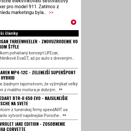
sche elektrifikovalo šestiválcový
xer pro model 911. Zatímco z
ledu marketingu byla...
>>
ší články
GAN THREEWHEELER - ZNOVUZRODENIE VO
KOM ŠTÝLE
íkom poháňaný koncept LIFEcar,
hliníkové EvaGT, až po auto s dreveným...
AREN MP4-12C - ZELENEJŠÍ SUPERŠPORT
 HYBRID
 je žiadnym tajomstvom, že vyžmýkať veľký
>>
on z malého motora je dobrým...
EDART BTR-II 650 EVO - NAJSILNEJŠIE
SCHE NA SVETE
lcom z tunerskej firmy speedART sa
>>
rilo vytvoriť najsilnejšie Porsche...
VROLET JAKE EDITION - ZOSOBNENIE
HA CORVETTE