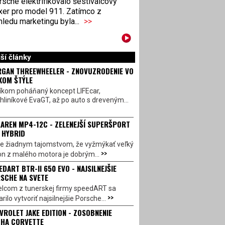
sche elektrifikovalo šestiválcový
xer pro model 911. Zatímco z
ledu marketingu byla...
>>
ší články
GAN THREEWHEELER - ZNOVUZRODENIE VO
KOM ŠTÝLE
íkom poháňaný koncept LIFEcar,
hliníkové EvaGT, až po auto s dreveným...
AREN MP4-12C - ZELENEJŠÍ SUPERŠPORT
 HYBRID
 je žiadnym tajomstvom, že vyžmýkať veľký
>>
on z malého motora je dobrým...
EDART BTR-II 650 EVO - NAJSILNEJŠIE
SCHE NA SVETE
lcom z tunerskej firmy speedART sa
>>
rilo vytvoriť najsilnejšie Porsche...
VROLET JAKE EDITION - ZOSOBNENIE
HA CORVETTE