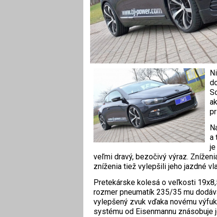
Ni
do
Sc
ak
pr
Na
a 
je
veľmi dravý, bezočivý výraz. Zníženia
zníženia tiež vylepšili jeho jazdné vl
Pretekárske kolesá o veľkosti 19x8,
rozmer pneumatík 235/35 mu dodáva 
vylepšený zvuk vďaka novému výfuk
systému od Eisenmannu znásobuje je