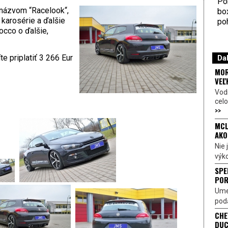
Por
 názvom “Racelook“,
bo
 karosérie a ďalšie
poh
occo o ďalšie,
e priplatiť 3 266 Eur
Dal
MOR
VEĽ
Vod
celo
>>
MCL
AKO
Nie
výk
SPE
POR
Ume
poda
CHE
DUC