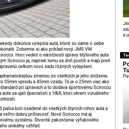
Ji
sá
a u
ekedy dokonca vylepšia autá, ktoré sú same o sebe
konalé. Zoberme si ako príklad nový JMS VW
irocco. Hoci vedeli o náročnosti úpravy štýlového auta
Te
ým Scirocco je, napriek tomu sa doň pustili a majú preň
Po
ipravenú celkom novú sadu rôzných vylepšení.
Tu
jdramatickejšou zmenou zo všetkých je jeho zníženie,
Pe
to 55mm vpredu a 45mm vzadu. To je o 25mm viac ako
 štandard pri úpravách a to dodáva športovému Sciroccu
 auta sa ujali špecialisti z H&R, ktorí okrem vizuálneho
astnosti.
5 palca boli osadené do všetkých štyroch rohov auta a
veľmi dobrú priľnavosť. Nové Scirocco má aj
ovému systému. Štvorité zakončenie výfukového
ho unikátny vzhľad.