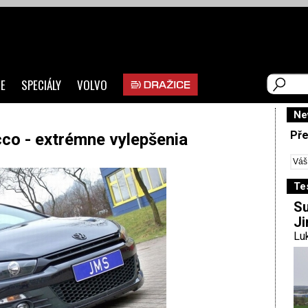
E
SPECIÁLY
VOLVO
Ne
Pře
o - extrémne vylepšenia
Te
Su
Ji
Luk