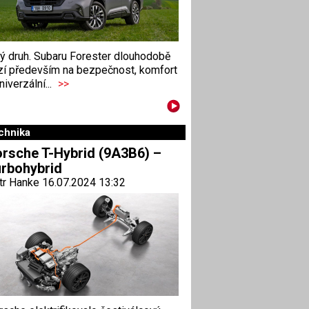
ný druh. Subaru Forester dlouhodobě
zí především na bezpečnost, komfort
niverzální...
>>
chnika
rsche T-Hybrid (9A3B6) –
rbohybrid
tr Hanke 16.07.2024 13:32