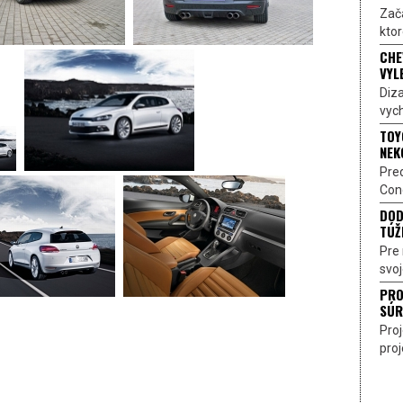
Zač
ktor
CHE
VYL
Diz
vych
TOY
NEK
Pre
Conc
DOD
TÚŽ
Pre 
svoj
PRO
SÚR
Pro
proj