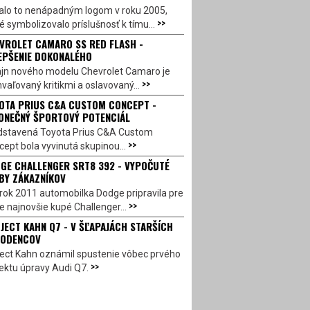
alo to nenápadným logom v roku 2005,
>>
é symbolizovalo príslušnosť k tímu...
VROLET CAMARO SS RED FLASH -
EPŠENIE DOKONALÉHO
ajn nového modelu Chevrolet Camaro je
>>
vaľovaný kritikmi a oslavovaný...
OTA PRIUS C&A CUSTOM CONCEPT -
ONEČNÝ ŠPORTOVÝ POTENCIÁL
dstavená Toyota Prius C&A Custom
>>
ept bola vyvinutá skupinou...
GE CHALLENGER SRT8 392 - VYPOČUTÉ
BY ZÁKAZNÍKOV
rok 2011 automobilka Dodge pripravila pre
>>
e najnovšie kupé Challenger...
JECT KAHN Q7 - V ŠĽAPAJÁCH STARŠÍCH
ODENCOV
ject Kahn oznámil spustenie vôbec prvého
>>
ektu úpravy Audi Q7.