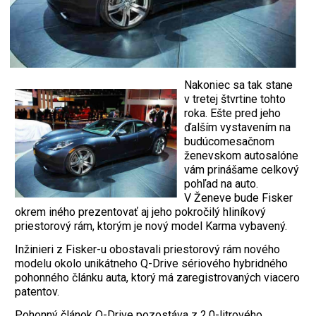
Nakoniec sa tak stane
v tretej štvrtine tohto
roka. Ešte pred jeho
ďalším vystavením na
budúcomesačnom
ženevskom autosalóne
vám prinášame celkový
pohľad na auto.
V Ženeve bude Fisker
okrem iného prezentovať aj jeho pokročilý hliníkový
priestorový rám, ktorým je nový model Karma vybavený.
Inžinieri z Fisker-u obostavali priestorový rám nového
modelu okolo unikátneho Q-Drive sériového hybridného
pohonného článku auta, ktorý má zaregistrovaných viacero
patentov.
Pohonný článok Q-Drive pozostáva z 2.0-litrového