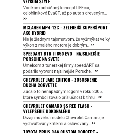
VEĽKOM ŠTÝLE
Vodíkom poháňaný koncept LIFEcar,
celohliníkové EvaGT, až po auto s dreveným...
>>
MCLAREN MP4-12C - ZELENEJŠÍ SUPERŠPORT
AKO HYBRID
Nie je žiadnym tajomstvom, že vyžmýkať veľký
>>
výkon z malého motora je dobrým...
SPEEDART BTR-II 650 EVO - NAJSILNEJŠIE
PORSCHE NA SVETE
Umelcom z tunerskej firmy speedART sa
>>
podarilo vytvoriť najsilnejšie Porsche...
CHEVROLET JAKE EDITION - ZOSOBNENIE
DUCHA CORVETTE
Začalo to nenápadným logom v roku 2005,
>>
ktoré symbolizovalo príslušnosť k tímu...
CHEVROLET CAMARO SS RED FLASH -
VYLEPŠENIE DOKONALÉHO
Dizajn nového modelu Chevrolet Camaro je
>>
vychvaľovaný kritikmi a oslavovaný...
TOYOTA PRIUS C&A CUSTOM CONCEPT -