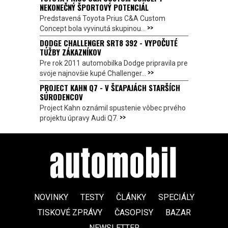
NEKONEČNÝ ŠPORTOVÝ POTENCIÁL
Predstavená Toyota Prius C&A Custom
>>
Concept bola vyvinutá skupinou...
DODGE CHALLENGER SRT8 392 - VYPOČUTÉ
TÚŽBY ZÁKAZNÍKOV
Pre rok 2011 automobilka Dodge pripravila pre
>>
svoje najnovšie kupé Challenger...
PROJECT KAHN Q7 - V ŠĽAPAJÁCH STARŠÍCH
SÚRODENCOV
Project Kahn oznámil spustenie vôbec prvého
>>
projektu úpravy Audi Q7.
NOVINKY
TESTY
ČLÁNKY
SPECIÁLY
TISKOVÉ ZPRÁVY
ČASOPISY
BAZAR
NEWSLETTER