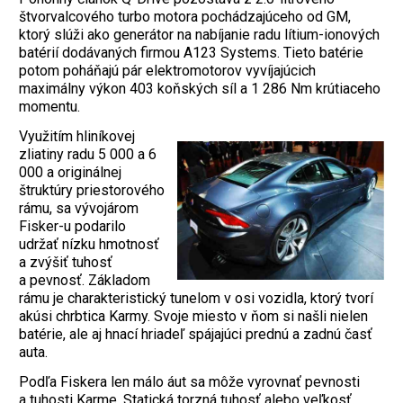
štvorvalcového turbo motora pochádzajúceho od GM,
ktorý slúži ako generátor na nabíjanie radu lítium-ionových
batérií dodávaných firmou A123 Systems. Tieto batérie
potom poháňajú pár elektromotorov vyvíjajúcich
maximálny výkon 403 koňských síl a 1 286 Nm krútiaceho
momentu.
Využitím hliníkovej
zliatiny radu 5 000 a 6
000 a originálnej
štruktúry priestorového
rámu, sa vývojárom
Fisker-u podarilo
udržať nízku hmotnosť
a zvýšiť tuhosť
a pevnosť. Základom
rámu je charakteristický tunelom v osi vozidla, ktorý tvorí
akúsi chrbtica Karmy. Svoje miesto v ňom si našli nielen
batérie, ale aj hnací hriadeľ spájajúci prednú a zadnú časť
auta.
Podľa Fiskera len málo áut sa môže vyrovnať pevnosti
a tuhosti Karme. Statická torzná tuhosť alebo veľkosť