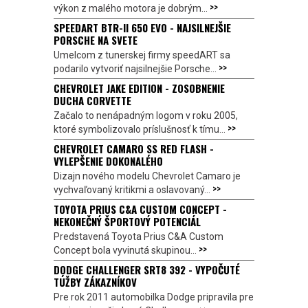
>>
výkon z malého motora je dobrým...
SPEEDART BTR-II 650 EVO - NAJSILNEJŠIE
PORSCHE NA SVETE
Umelcom z tunerskej firmy speedART sa
>>
podarilo vytvoriť najsilnejšie Porsche...
CHEVROLET JAKE EDITION - ZOSOBNENIE
DUCHA CORVETTE
Začalo to nenápadným logom v roku 2005,
>>
ktoré symbolizovalo príslušnosť k tímu...
CHEVROLET CAMARO SS RED FLASH -
VYLEPŠENIE DOKONALÉHO
Dizajn nového modelu Chevrolet Camaro je
>>
vychvaľovaný kritikmi a oslavovaný...
TOYOTA PRIUS C&A CUSTOM CONCEPT -
NEKONEČNÝ ŠPORTOVÝ POTENCIÁL
Predstavená Toyota Prius C&A Custom
>>
Concept bola vyvinutá skupinou...
DODGE CHALLENGER SRT8 392 - VYPOČUTÉ
TÚŽBY ZÁKAZNÍKOV
Pre rok 2011 automobilka Dodge pripravila pre