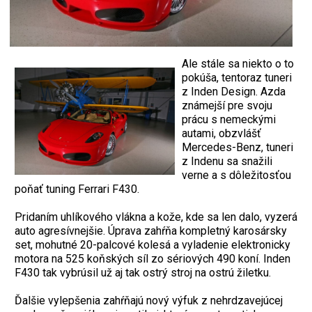
Ale stále sa niekto o to
pokúša, tentoraz tuneri
z Inden Design. Azda
známejší pre svoju
prácu s nemeckými
autami, obzvlášť
Mercedes-Benz, tuneri
z Indenu sa snažili
verne a s dôležitosťou
poňať tuning Ferrari F430.
Pridaním uhlíkového vlákna a kože, kde sa len dalo, vyzerá
auto agresívnejšie. Úprava zahŕňa kompletný karosársky
set, mohutné 20-palcové kolesá a vyladenie elektronicky
motora na 525 koňských síl zo sériových 490 koní. Inden
F430 tak vybrúsil už aj tak ostrý stroj na ostrú žiletku.
Ďalšie vylepšenia zahŕňajú nový výfuk z nehrdzavejúcej