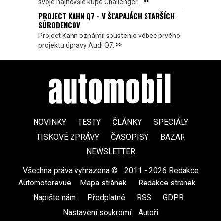
>>
svoje najnovšie kupé Challenger...
PROJECT KAHN Q7 - V ŠĽAPAJÁCH STARŠÍCH
SÚRODENCOV
Project Kahn oznámil spustenie vôbec prvého
>>
projektu úpravy Audi Q7.
NOVINKY
TESTY
ČLÁNKY
SPECIÁLY
TISKOVÉ ZPRÁVY
ČASOPISY
BAZAR
NEWSLETTER
Všechna práva vyhrazena ©
|
2011 - 2026 Redakce
Automotorevue
|
Mapa stránek
|
Redakce stránek
|
Napište nám
|
Předplatné
|
RSS
|
GDPR
|
Nastavení soukromí
Autoři