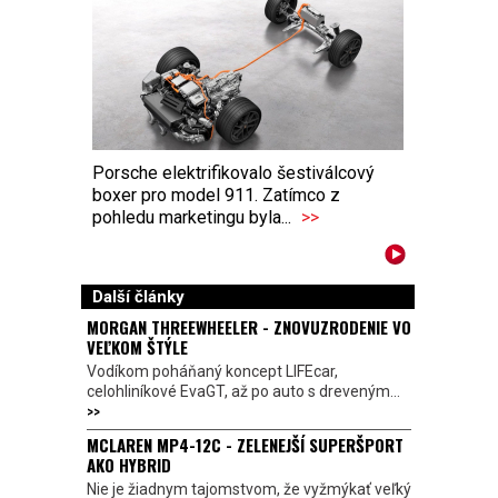
Porsche elektrifikovalo šestiválcový
boxer pro model 911. Zatímco z
pohledu marketingu byla...
>>
Další články
MORGAN THREEWHEELER - ZNOVUZRODENIE VO
VEĽKOM ŠTÝLE
Vodíkom poháňaný koncept LIFEcar,
celohliníkové EvaGT, až po auto s dreveným...
>>
MCLAREN MP4-12C - ZELENEJŠÍ SUPERŠPORT
AKO HYBRID
Nie je žiadnym tajomstvom, že vyžmýkať veľký