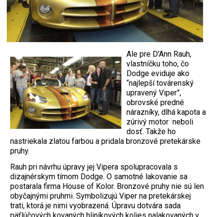
Ale pre D'Ann Rauh,
vlastníčku toho, čo
Dodge eviduje ako
“najlepší továrenský
upravený Viper”,
obrovské predné
nárazníky, dlhá kapota a
zúrivý motor neboli
dosť. Takže ho
nastriekala zlatou farbou a pridala bronzové pretekárske
pruhy.
Rauh pri návrhu úpravy jej Vipera spolupracovala s
dizajnérskym tímom Dodge. O samotné lakovanie sa
postarala firma House of Kolor. Bronzové pruhy nie sú len
obyčajnými pruhmi. Symbolizujú Viper na pretekárskej
trati, ktorá je nimi vyobrazená. Úpravu dotvára sada
päťlúčových kovaných hliníkových kolies nalakovaných v