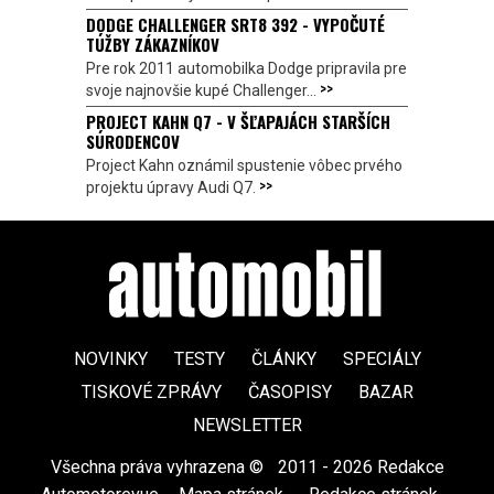
DODGE CHALLENGER SRT8 392 - VYPOČUTÉ
TÚŽBY ZÁKAZNÍKOV
Pre rok 2011 automobilka Dodge pripravila pre
>>
svoje najnovšie kupé Challenger...
PROJECT KAHN Q7 - V ŠĽAPAJÁCH STARŠÍCH
SÚRODENCOV
Project Kahn oznámil spustenie vôbec prvého
>>
projektu úpravy Audi Q7.
NOVINKY
TESTY
ČLÁNKY
SPECIÁLY
TISKOVÉ ZPRÁVY
ČASOPISY
BAZAR
NEWSLETTER
Všechna práva vyhrazena ©
|
2011 - 2026 Redakce