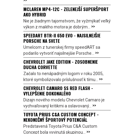
MCLAREN MP4-12C - ZELENEJŠÍ SUPERŠPORT
AKO HYBRID
Nie je žiadnym tajomstvom, že vyžmýkať veľký
>>
výkon z malého motora je dobrým...
SPEEDART BTR-II 650 EVO - NAJSILNEJŠIE
PORSCHE NA SVETE
Umelcom z tunerskej firmy speedART sa
>>
podarilo vytvoriť najsilnejšie Porsche...
CHEVROLET JAKE EDITION - ZOSOBNENIE
DUCHA CORVETTE
Začalo to nenápadným logom v roku 2005,
>>
ktoré symbolizovalo príslušnosť k tímu...
CHEVROLET CAMARO SS RED FLASH -
VYLEPŠENIE DOKONALÉHO
Dizajn nového modelu Chevrolet Camaro je
>>
vychvaľovaný kritikmi a oslavovaný...
TOYOTA PRIUS C&A CUSTOM CONCEPT -
NEKONEČNÝ ŠPORTOVÝ POTENCIÁL
Predstavená Toyota Prius C&A Custom
>>
Concept bola vyvinutá skupinou...