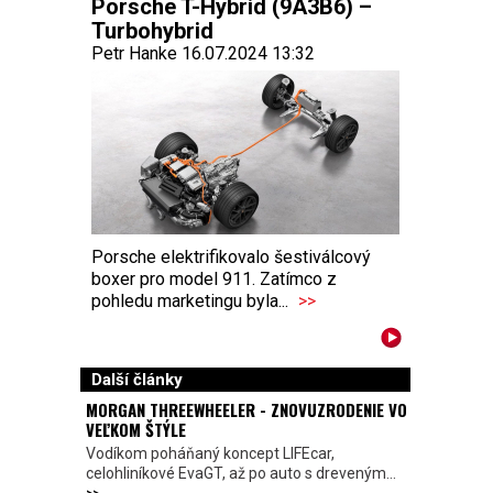
Porsche T-Hybrid (9A3B6) –
Turbohybrid
Petr Hanke 16.07.2024 13:32
Porsche elektrifikovalo šestiválcový
boxer pro model 911. Zatímco z
pohledu marketingu byla...
>>
Další články
MORGAN THREEWHEELER - ZNOVUZRODENIE VO
VEĽKOM ŠTÝLE
Vodíkom poháňaný koncept LIFEcar,
celohliníkové EvaGT, až po auto s dreveným...
>>