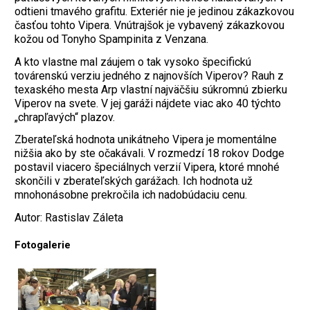
odtieni tmavého grafitu. Exteriér nie je jedinou zákazkovou
časťou tohto Vipera. Vnútrajšok je vybavený zákazkovou
kožou od Tonyho Spampinita z Venzana.
A kto vlastne mal záujem o tak vysoko špecifickú
továrenskú verziu jedného z najnovších Viperov? Rauh z
texaského mesta Arp vlastní najväčšiu súkromnú zbierku
Viperov na svete. V jej garáži nájdete viac ako 40 týchto
„chrapľavých“ plazov.
Zberateľská hodnota unikátneho Vipera je momentálne
nižšia ako by ste očakávali. V rozmedzí 18 rokov Dodge
postavil viacero špeciálnych verzií Vipera, ktoré mnohé
skončili v zberateľských garážach. Ich hodnota už
mnohonásobne prekročila ich nadobúdaciu cenu.
Autor: Rastislav Záleta
Fotogalerie