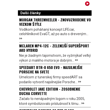
Další články
MORGAN THREEWHEELER - ZNOVUZRODENIE VO
VEĽKOM ŠTÝLE
Vodíkom poháňaný koncept LIFEcar,
celohliníkové EvaGT, až po auto s dreveným...
>>
MCLAREN MP4-12C - ZELENEJŠÍ SUPERŠPORT
AKO HYBRID
Nie je žiadnym tajomstvom, že vyžmýkať veľký
>>
výkon z malého motora je dobrým...
SPEEDART BTR-II 650 EVO - NAJSILNEJŠIE
PORSCHE NA SVETE
Umelcom z tunerskej firmy speedART sa
>>
podarilo vytvoriť najsilnejšie Porsche...
CHEVROLET JAKE EDITION - ZOSOBNENIE
DUCHA CORVETTE
Začalo to nenápadným logom v roku 2005,
>>
ktoré symbolizovalo príslušnosť k tímu...