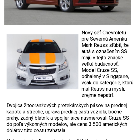
Nový šéf Chevroletu
pre Severnú Ameriku
Mark Reuss sľúbil, že
autá s označením SS
majú v tejto značke
veľkú budúcnosť.
Model Cruze SS,
odhalený v Singapure,
však do kategórie, ktorú
mal Reuss na mysli,
zrejme nepatrí.
Dvojica žltooranžových pretekárskych pásov na prednej
kapote a streche, úprava prednej časti vozidla, bočné
prahy, zadný blatník a spojler síce nasmerovali Cruze SS
do poľa výkonných modelov, ale cena 3 500 amerických
dolárov túto cestu zahatala.