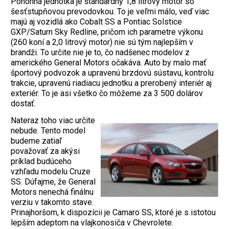
Pohonná jednotka je štandardný 1,8 litrový motor so
šesťstupňovou prevodovkou. To je veľmi málo, veď viac
majú aj vozidlá ako Cobalt SS a Pontiac Solstice
GXP/Saturn Sky Redline, pričom ich parametre výkonu
(260 koní a 2,0 litrový motor) nie sú tým najlepším v
brandži. To určite nie je to, čo nadšenec modelov z
amerického General Motors očakáva. Auto by malo mať
športový podvozok a upravenú brzdovú sústavu, kontrolu
trakcie, upravenú riadiacu jednotku a prerobený interiér aj
exteriér. To je asi všetko čo môžeme za 3 500 dolárov
dostať.
Nateraz toho viac určite
nebude. Tento model
budeme zatiaľ
považovať za akýsi
príklad budúceho
vzhľadu modelu Cruze
SS. Dúfajme, že General
Motors nenechá finálnu
verziu v takomto stave.
Prinajhoršom, k dispozícii je Camaro SS, ktoré je s istotou
lepším adeptom na vlajkonosiča v Chevrolete.