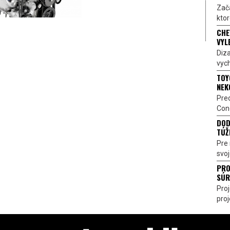
Zač
ktor
CHE
VYL
Diz
vych
TOY
NEK
Pre
Conc
DOD
TÚŽ
Pre 
svoj
PRO
SÚR
Pro
proj