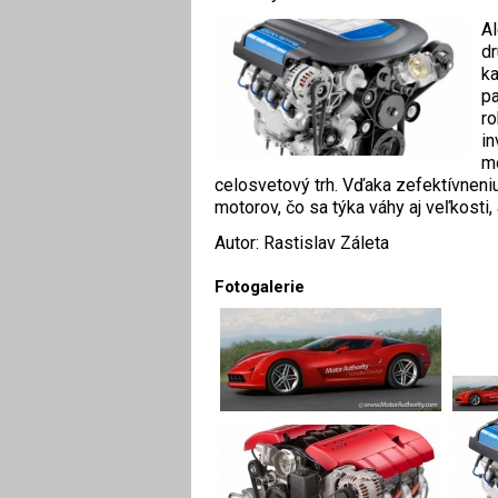
Al
dr
ka
pa
ro
in
mo
celosvetový trh. Vďaka zefektívnen
motorov, čo sa týka váhy aj veľkosti,
Autor: Rastislav Záleta
Fotogalerie