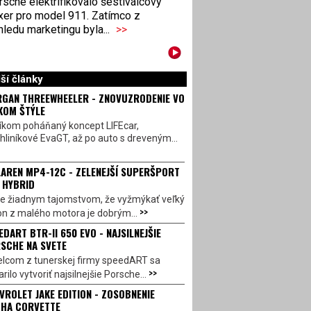
sche elektrifikovalo šestiválcový
xer pro model 911. Zatímco z
ledu marketingu byla...
>>
ší články
GAN THREEWHEELER - ZNOVUZRODENIE VO
KOM ŠTÝLE
íkom poháňaný koncept LIFEcar,
hliníkové EvaGT, až po auto s dreveným...
AREN MP4-12C - ZELENEJŠÍ SUPERŠPORT
 HYBRID
 je žiadnym tajomstvom, že vyžmýkať veľký
>>
on z malého motora je dobrým...
EDART BTR-II 650 EVO - NAJSILNEJŠIE
SCHE NA SVETE
lcom z tunerskej firmy speedART sa
>>
rilo vytvoriť najsilnejšie Porsche...
VROLET JAKE EDITION - ZOSOBNENIE
HA CORVETTE