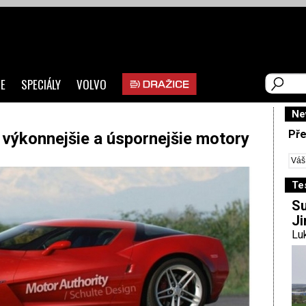
E
SPECIÁLY
VOLVO
Ne
Pře
 výkonnejšie a úspornejšie motory
Te
Su
Ji
Luk