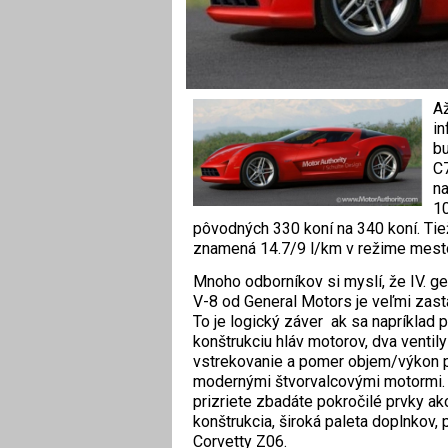
Až
in
bu
C7
na
10
pôvodných 330 koní na 340 koní. Tiež 
znamená 14.7/9 l/km v režime mesto
Mnoho odborníkov si myslí, že IV. g
V-8 od General Motors je veľmi zasta
To je logický záver ak sa napríklad 
konštrukciu hláv motorov, dva ventil
vstrekovanie a pomer objem/výkon 
modernými štvorvalcovými motormi. 
prizriete zbadáte pokročilé prvky ak
konštrukcia, široká paleta doplnkov, p
Corvetty Z06.