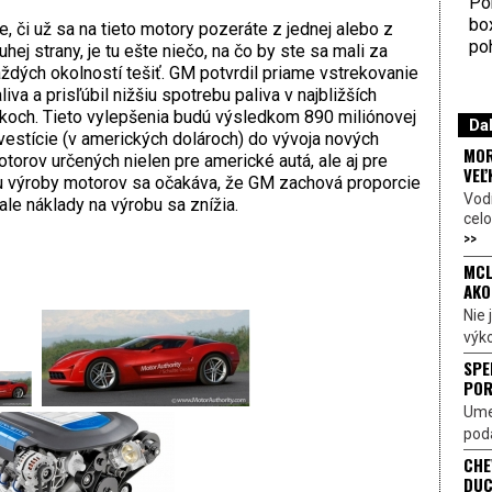
Por
bo
e, či už sa na tieto motory pozeráte z jednej alebo z
poh
uhej strany, je tu ešte niečo, na čo by ste sa mali za
ždých okolností tešiť. GM potvrdil priame vstrekovanie
liva a prisľúbil nižšiu spotrebu paliva v najbližších
koch. Tieto vylepšenia budú výsledkom 890 miliónovej
Dal
vestície (v amerických dolároch) do vývoja nových
MOR
torov určených nielen pre americké autá, ale aj pre
VEĽ
iu výroby motorov sa očakáva, že GM zachová proporcie
Vod
 ale náklady na výrobu sa znížia.
celo
>>
MCL
AKO
Nie
výk
SPE
POR
Ume
poda
CHE
DUC