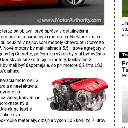
Ji
sá
 teraz sa objavili prvé správy s detailnejšími
a u
formáciami o samotných motoroch. Niektoré z nich
dú použité v najnovšom modely Chevroletu Corvette
. Nové motory by mali nahradiť 5,5-litrové agregáty v
jnovšej Corvette, pričom ich výkon by mal byť vyšší o
Te
 koňských síl ako terajšie motory, konkrétne z
Po
by mali byť úspornejšie, čo pri motore 6,2 litra LS3
Tu
/diaľnica.
Pe
enerácia motorov LS
ralá a neefektívna.
pozriete na
y na valec, konvenčné
porovnateľný s
Ale ak sa lepšie
o hliníková
okročilé materiály, dizajn a výkon 505 koní zo 7 litrov