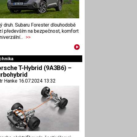
ný druh. Subaru Forester dlouhodobě
zí především na bezpečnost, komfort
niverzální...
>>
chnika
rsche T-Hybrid (9A3B6) –
rbohybrid
tr Hanke 16.07.2024 13:32