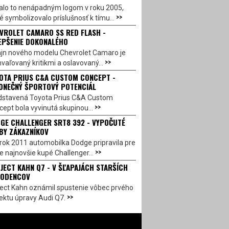
alo to nenápadným logom v roku 2005,
>>
é symbolizovalo príslušnosť k tímu...
VROLET CAMARO SS RED FLASH -
EPŠENIE DOKONALÉHO
ajn nového modelu Chevrolet Camaro je
>>
vaľovaný kritikmi a oslavovaný...
OTA PRIUS C&A CUSTOM CONCEPT -
ONEČNÝ ŠPORTOVÝ POTENCIÁL
dstavená Toyota Prius C&A Custom
>>
ept bola vyvinutá skupinou...
GE CHALLENGER SRT8 392 - VYPOČUTÉ
BY ZÁKAZNÍKOV
rok 2011 automobilka Dodge pripravila pre
>>
e najnovšie kupé Challenger...
JECT KAHN Q7 - V ŠĽAPAJÁCH STARŠÍCH
ODENCOV
ject Kahn oznámil spustenie vôbec prvého
>>
ektu úpravy Audi Q7.