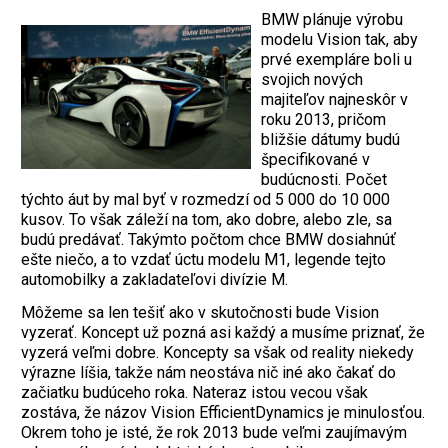
BMW plánuje výrobu
modelu Vision tak, aby
prvé exempláre boli u
svojich nových
majiteľov najneskôr v
roku 2013, pričom
bližšie dátumy budú
špecifikované v
budúcnosti. Počet
týchto áut by mal byť v rozmedzí od 5 000 do 10 000
kusov. To však záleží na tom, ako dobre, alebo zle, sa
budú predávať. Takýmto počtom chce BMW dosiahnúť
ešte niečo, a to vzdať úctu modelu M1, legende tejto
automobilky a zakladateľovi divízie M.
Môžeme sa len tešiť ako v skutočnosti bude Vision
vyzerať. Koncept už pozná asi každý a musíme priznať, že
vyzerá veľmi dobre. Koncepty sa však od reality niekedy
výrazne líšia, takže nám neostáva nič iné ako čakať do
začiatku budúceho roka. Nateraz istou vecou však
zostáva, že názov Vision EfficientDynamics je minulosťou.
Okrem toho je isté, že rok 2013 bude veľmi zaujímavým