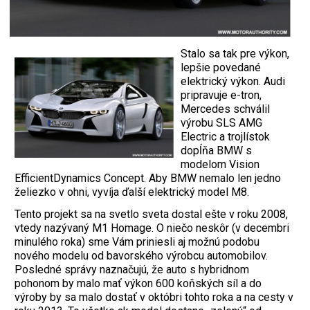
Stalo sa tak pre výkon,
lepšie povedané
elektrický výkon. Audi
pripravuje e-tron,
Mercedes schválil
výrobu SLS AMG
Electric a trojlístok
dopĺňa BMW s
modelom Vision
EfficientDynamics Concept. Aby BMW nemalo len jedno
želiezko v ohni, vyvíja ďalší elektrický model M8.
Tento projekt sa na svetlo sveta dostal ešte v roku 2008,
vtedy nazývaný M1 Homage. O niečo neskôr (v decembri
minulého roka) sme Vám priniesli aj možnú podobu
nového modelu od bavorského výrobcu automobilov.
Posledné správy naznačujú, že auto s hybridnom
pohonom by malo mať výkon 600 koňských síl a do
výroby by sa malo dostať v októbri tohto roka a na cesty v