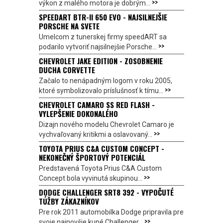
>>
výkon z malého motora je dobrým...
SPEEDART BTR-II 650 EVO - NAJSILNEJŠIE
PORSCHE NA SVETE
Umelcom z tunerskej firmy speedART sa
>>
podarilo vytvoriť najsilnejšie Porsche...
CHEVROLET JAKE EDITION - ZOSOBNENIE
DUCHA CORVETTE
Začalo to nenápadným logom v roku 2005,
>>
ktoré symbolizovalo príslušnosť k tímu...
CHEVROLET CAMARO SS RED FLASH -
VYLEPŠENIE DOKONALÉHO
Dizajn nového modelu Chevrolet Camaro je
>>
vychvaľovaný kritikmi a oslavovaný...
TOYOTA PRIUS C&A CUSTOM CONCEPT -
NEKONEČNÝ ŠPORTOVÝ POTENCIÁL
Predstavená Toyota Prius C&A Custom
>>
Concept bola vyvinutá skupinou...
DODGE CHALLENGER SRT8 392 - VYPOČUTÉ
TÚŽBY ZÁKAZNÍKOV
Pre rok 2011 automobilka Dodge pripravila pre
>>
svoje najnovšie kupé Challenger...