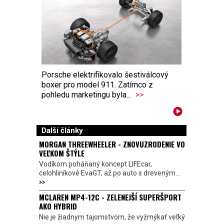
Porsche elektrifikovalo šestiválcový
boxer pro model 911. Zatímco z
pohledu marketingu byla...
>>
Další články
MORGAN THREEWHEELER - ZNOVUZRODENIE VO
VEĽKOM ŠTÝLE
Vodíkom poháňaný koncept LIFEcar,
celohliníkové EvaGT, až po auto s dreveným...
>>
MCLAREN MP4-12C - ZELENEJŠÍ SUPERŠPORT
AKO HYBRID
Nie je žiadnym tajomstvom, že vyžmýkať veľký