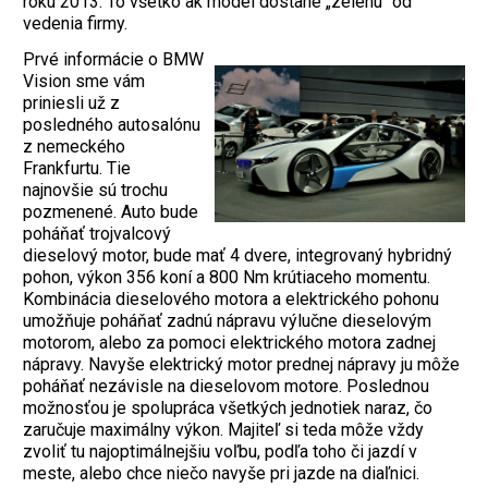
roku 2013. To všetko ak model dostane „zelenú“ od
vedenia firmy.
Prvé informácie o BMW
Vision sme vám
priniesli už z
posledného autosalónu
z nemeckého
Frankfurtu. Tie
najnovšie sú trochu
pozmenené. Auto bude
poháňať trojvalcový
dieselový motor, bude mať 4 dvere, integrovaný hybridný
pohon, výkon 356 koní a 800 Nm krútiaceho momentu.
Kombinácia dieselového motora a elektrického pohonu
umožňuje poháňať zadnú nápravu výlučne dieselovým
motorom, alebo za pomoci elektrického motora zadnej
nápravy. Navyše elektrický motor prednej nápravy ju môže
poháňať nezávisle na dieselovom motore. Poslednou
možnosťou je spolupráca všetkých jednotiek naraz, čo
zaručuje maximálny výkon. Majiteľ si teda môže vždy
zvoliť tu najoptimálnejšiu voľbu, podľa toho či jazdí v
meste, alebo chce niečo navyše pri jazde na diaľnici.