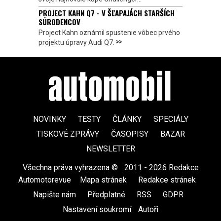
PROJECT KAHN Q7 - V ŠĽAPAJÁCH STARŠÍCH
SÚRODENCOV
Project Kahn oznámil spustenie vôbec prvého
>>
projektu úpravy Audi Q7.
NOVINKY
TESTY
ČLÁNKY
SPECIÁLY
TISKOVÉ ZPRÁVY
ČASOPISY
BAZAR
NEWSLETTER
Všechna práva vyhrazena ©
|
2011 - 2026 Redakce
Automotorevue
|
Mapa stránek
|
Redakce stránek
|
Napište nám
|
Předplatné
|
RSS
|
GDPR
|
Nastavení soukromí
Autoři