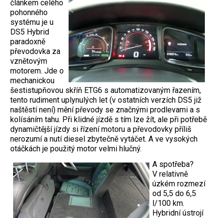
článkem celého
pohonného
systému je u
DS5 Hybrid
paradoxně
převodovka za
vznětovým
motorem. Jde o
mechanickou
šestistupňovou skříň ETG6 s automatizovaným řazením,
tento rudiment uplynulých let (v ostatních verzích DS5 již
naštěstí není) mění převody se značnými prodlevami a s
kolísáním tahu. Při klidné jízdě s tím lze žít, ale při potřebě
dynamičtější jízdy si řízení motoru a převodovky příliš
nerozumí a nutí diesel zbytečně vytáčet. A ve vysokých
otáčkách je použitý motor velmi hlučný.
A spotřeba?
V relativně
úzkém rozmezí
od 5,5 do 6,5
l/100 km.
Hybridní ústrojí