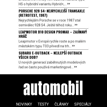
>>
HS o hybridní variantu Hybrid+,...
PORSCHE 928 S4: NEJRYCHLEJŠÍ TRANSAXLE
(RETROTEST, 1987)
Nejrychlejším Porsche se v roce 1987 stal
>>
osmiválec 928 S4. Ještě téhož roku...
LEAPMOTOR B10 DESIGN PROMAX – ZAJÍMAVÝ
HRÁČ
Leapmotor v Evropě rychle roste a po malém
>>
městském typu T03 přivedl na trh...
SUBARU E-OUTBACK – NEJLEPŠÍ OUTBACK
VŠECH DOB?
U nových generací zaběhnutých modelových
>>
řad se často používá marketingové...
NOVINKY
TESTY
ČLÁNKY
SPECIÁLY