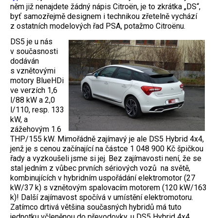
něm již nenajdete žádný nápis Citroën, je to zkrátka „DS“,
byť samozřejmě designem i technikou zřetelně vychází
z ostatních modelových řad PSA, potažmo Citroënu.
DS5 je u nás
v současnosti
dodáván
s vznětovými
motory BlueHDi
ve verzích 1,6
l/88 kW a 2,0
l/110, resp. 133
kW, a
zážehovým 1.6
THP/155 kW. Mimořádně zajímavý je ale DS5 Hybrid 4x4,
jenž je s cenou začínající na částce 1 048 900 Kč špičkou
řady a vyzkoušeli jsme si jej. Bez zajímavosti není, že se
stal jedním z vůbec prvních sériových vozů na světě,
kombinujících v hybridním uspořádání elektromotor (27
kW/37 k) s vznětovým spalovacím motorem (120 kW/163
k)! Další zajímavost spočívá v umístění elektromotoru.
Zatímco drtivá většina současných hybridů má tuto
jednotku včleněnou do převodovky, u DS5 Hybrid 4x4