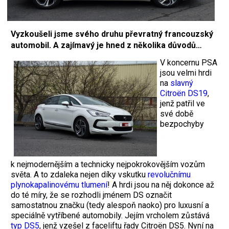
Vyzkoušeli jsme svého druhu převratný francouzský
automobil. A zajímavý je hned z několika důvodů…
V koncernu PSA
jsou velmi hrdi
na
slavný
Citroën DS19
,
jenž patřil ve
své době
bezpochyby
k nejmodernějším a technicky nejpokrokovějším vozům
světa. A to zdaleka nejen díky vskutku
revolučnímu
plynokapalinovému tlumení
! A hrdi jsou na něj dokonce až
do té míry, že se rozhodli jménem DS označit
samostatnou značku (tedy alespoň naoko) pro luxusní a
speciálně vytříbené automobily. Jejím vrcholem zůstává
typ DS5
, jenž vzešel z faceliftu řady Citroën DS5. Nyní na