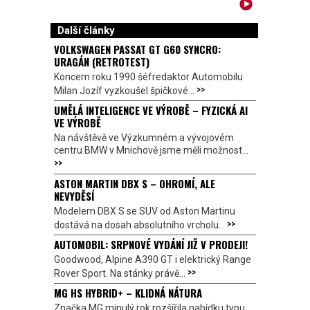
Další články
VOLKSWAGEN PASSAT GT G60 SYNCRO:
URAGÁN (RETROTEST)
Koncem roku 1990 šéfredaktor Automobilu
>>
Milan Jozíf vyzkoušel špičkové...
UMĚLÁ INTELIGENCE VE VÝROBĚ – FYZICKÁ AI
VE VÝROBĚ
Na návštěvě ve Výzkumném a vývojovém
centru BMW v Mnichově jsme měli možnost...
>>
ASTON MARTIN DBX S – OHROMÍ, ALE
NEVYDĚSÍ
Modelem DBX S se SUV od Aston Martinu
>>
dostává na dosah absolutního vrcholu...
AUTOMOBIL: SRPNOVÉ VYDÁNÍ JIŽ V PRODEJI!
Goodwood, Alpine A390 GT i elektrický Range
>>
Rover Sport. Na stánky právě...
MG HS HYBRID+ – KLIDNÁ NÁTURA
Značka MG minulý rok rozšířila nabídku typu