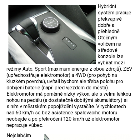
Hybridní
systém pracuje
překvapivě
dobře a
přehledně.
Otočným
voličem na
středové
konzole lze
vybírat mezi
režimy Auto, Sport (maximum energie z obou zdrojů), ZEV
(upřednostňuje elektromotor) a 4WD (pro pohyb na
kluzkém povrchu), uvítali bychom ale třeba polohu pro
dobíjení baterie (např. před vjezdem do města).
Elektromotor má poměrně nízký výkon, ale s velmi lehkou
nohou na pedálu (a dostatečně dobitými akumulátory) si
s ním v městském popojíždění vystačíte. V rychlostech
nad 60 km/h se bez asistence spalovacího motoru
neobejde a po překročení 120 km/h už elektromotor
nepracuje vůbec.
Nejslabším