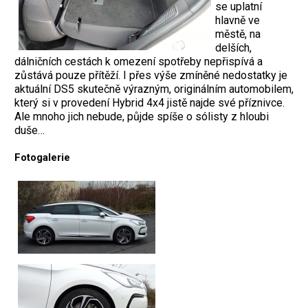
se uplatní
hlavně ve
městě, na
delších,
dálničních cestách k omezení spotřeby nepřispívá a
zůstává pouze přítěží. I přes výše zmíněné nedostatky je
aktuální DS5 skutečně výrazným, originálním automobilem,
který si v provedení Hybrid 4x4 jistě najde své příznivce.
Ale mnoho jich nebude, půjde spíše o sólisty z hloubi
duše…
Fotogalerie