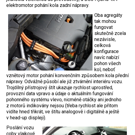
elektromotor pohání kola zadní nápravy.
Oba agregáty
tak mohou
fungovat
skutečně zcela
nezávisle,
celková
konfigurace
navíc nabízí
pohon všech
kol, neboť
vznětový motor pohání konvenčním způsobem kola přední
nápravy. Odvážně působí ale již ztvárnění interiéru vozu.
Trojdílný přístrojový štít ukazuje rychlost uprostřed,
provozní data vpravo a údaje o aktuálním fungování
pohonného systému vlevo, nicméně otáčky ani jednoho
z motorů indikovány nejsou (třeba rychlost ale přitom
vidíte hned třikrát, ve štítu analogově i digitálně a ještě
v head-up displeji).
Poslání vozu
coby vlajkové