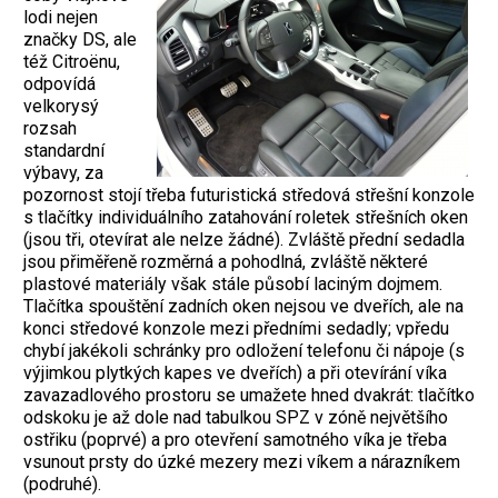
lodi nejen
značky DS, ale
též Citroënu,
odpovídá
velkorysý
rozsah
standardní
výbavy, za
pozornost stojí třeba futuristická středová střešní konzole
s tlačítky individuálního zatahování roletek střešních oken
(jsou tři, otevírat ale nelze žádné). Zvláště přední sedadla
jsou přiměřeně rozměrná a pohodlná, zvláště některé
plastové materiály však stále působí laciným dojmem.
Tlačítka spouštění zadních oken nejsou ve dveřích, ale na
konci středové konzole mezi předními sedadly; vpředu
chybí jakékoli schránky pro odložení telefonu či nápoje (s
výjimkou plytkých kapes ve dveřích) a při otevírání víka
zavazadlového prostoru se umažete hned dvakrát: tlačítko
odskoku je až dole nad tabulkou SPZ v zóně největšího
ostřiku (poprvé) a pro otevření samotného víka je třeba
vsunout prsty do úzké mezery mezi víkem a nárazníkem
(podruhé).