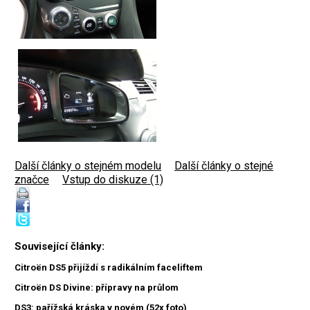
Další články o stejném modelu
|
Další články o stejné
značce
|
Vstup do diskuze (1)
Související články:
Citroën DS5 přijíždí s radikálním faceliftem
Citroën DS Divine: přípravy na průlom
DS3: pařížská kráska v novém (52x foto)