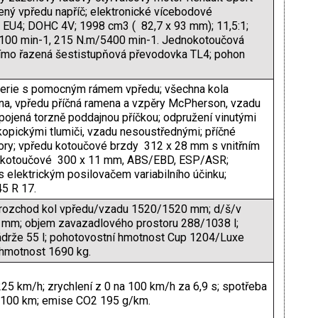
ený vpředu napříč; elektronické vícebodové
a, EU4; DOHC 4V; 1998 cm3 ( 82,7 x 93 mm); 11,5:1;
100 min-1, 215 N.m/5400 min-1. Jednokotoučová
římo řazená šestistupňová převodovka TL4; pohon
erie s pomocným rámem vpředu; všechna kola
na, vpředu příčná ramena a vzpěry McPherson, vzadu
ojená torzně poddajnou příčkou; odpružení vinutými
kopickými tlumiči, vzadu nesoustřednými; příčné
tory; vpředu kotoučové brzdy 312 x 28 mm s vnitřním
u kotoučové 300 x 11 mm, ABS/EBD, ESP/ASR;
s elektrickým posilovačem variabilního účinku;
5 R 17.
rozchod kol vpředu/vzadu 1520/1520 mm; d/š/v
mm; objem zavazadlového prostoru 288/1038 l;
ádrže 55 l; pohotovostní hmotnost Cup 1204/Luxe
 hmotnost 1690 kg.
 225 km/h; zrychlení z 0 na 100 km/h za 6,9 s; spotřeba
l/100 km; emise CO2 195 g/km.