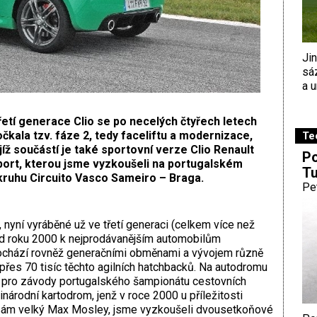
Ji
sá
a u
etí generace Clio se po necelých čtyřech letech
čkala tzv. fáze 2, tedy faceliftu a modernizace,
Te
jíž součástí je také sportovní verze Clio Renault
Po
port, kterou jsme vyzkoušeli na portugalském
Tu
kruhu Circuito Vasco Sameiro – Braga.
Pe
o, nyní vyráběné už ve třetí generaci (celkem více než
od roku 2000 k nejprodávanějším automobilům
rochází rovněž generačními obměnami a vývojem různě
přes 70 tisíc těchto agilních hatchbacků. Na autodromu
ně pro závody portugalského šampionátu cestovních
inárodní kartodrom, jenž v roce 2000 u příležitosti
l sám velký Max Mosley, jsme vyzkoušeli dvousetkoňové