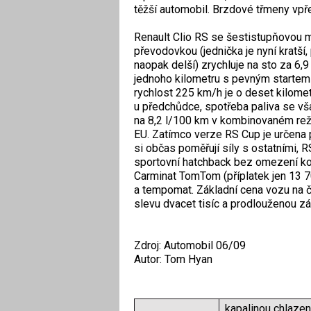
těžší automobil. Brzdové třmeny vpř
Renault Clio RS se šestistupňovou 
převodovkou (jednička je nyní kratší,
naopak delší) zrychluje na sto za 6,9
jednoho kilometru s pevným startem 
rychlost 225 km/h je o deset kilomet
u předchůdce, spotřeba paliva se však
na 8,2 l/100 km v kombinovaném re
EU. Zatímco verze RS Cup je určena p
si občas poměřují síly s ostatními, R
sportovní hatchback bez omezení komf
Carminat TomTom (příplatek jen 13 70
a tempomat. Základní cena vozu na č
slevu dvacet tisíc a prodlouženou zár
Zdroj: Automobil 06/09
Autor: Tom Hyan
kapalinou chlazen