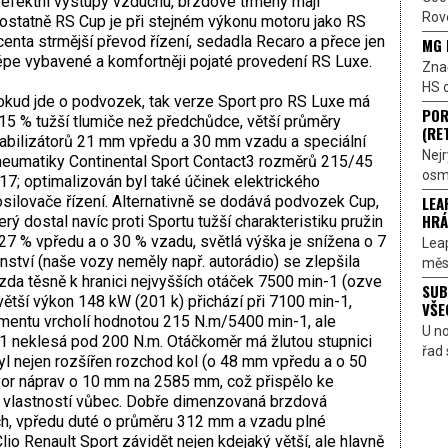
 efektní výstupy vzduchu, brzdové třmeny mají
Rove
ostatně RS Cup je při stejném výkonu motoru jako RS
enta strmější převod řízení, sedadla Recaro a přece jen
MG 
lépe vybavené a komfortněji pojaté provedení RS Luxe.
Znač
HS o
kud jde o podvozek, tak verze Sport pro RS Luxe má
POR
15 % tužší tlumiče než předchůdce, větší průměry
(RE
abilizátorů 21 mm vpředu a 30 mm vzadu a speciální
Nejr
eumatiky Continental Sport Contact3 rozměrů 215/45
osmi
17; optimalizován byl také účinek elektrického
LEA
silovače řízení. Alternativně se dodává podvozek Cup,
HRÁ
erý dostal navíc proti Sportu tužší charakteristiku pružin
27 % vpředu a o 30 % vzadu, světlá výška je snížena o 7
Lea
ství (naše vozy neměly např. autorádio) se zlepšila
měst
zda těsně k hranici nejvyšších otáček 7500 min-1 (ozve
SUB
větší výkon 148 kW (201 k) přichází při 7100 min-1,
VŠE
entu vrcholí hodnotou 215 N.m/5400 min-1, ale
U n
1 neklesá pod 200 N.m. Otáčkoměr má žlutou stupnici
řad 
byl nejen rozšířen rozchod kol (o 48 mm vpředu a o 50
vor náprav o 10 mm na 2585 mm, což přispělo ke
ch vlastností vůbec. Dobře dimenzovaná brzdová
h, vpředu duté o průměru 312 mm a vzadu plné
o Renault Sport závidět nejen kdejaký větší, ale hlavně