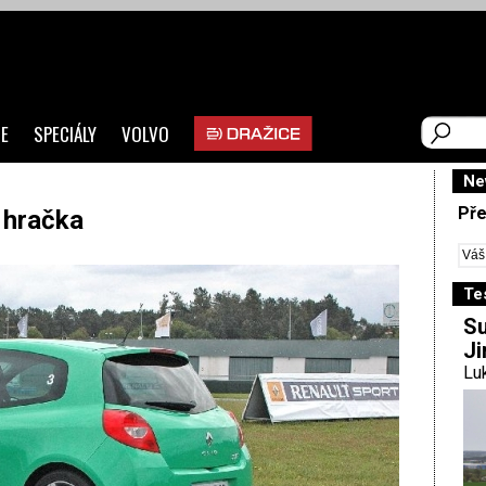
E
SPECIÁLY
VOLVO
Ne
Pře
 hračka
Te
Su
Ji
Luk