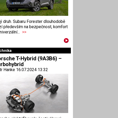
ný druh. Subaru Forester dlouhodobě
zí především na bezpečnost, komfort
niverzální...
>>
chnika
rsche T-Hybrid (9A3B6) –
rbohybrid
tr Hanke 16.07.2024 13:32