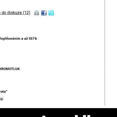
 do diskuze (12)
eplňováním a až 557 k
 HROMOTLUK
vota“
ší