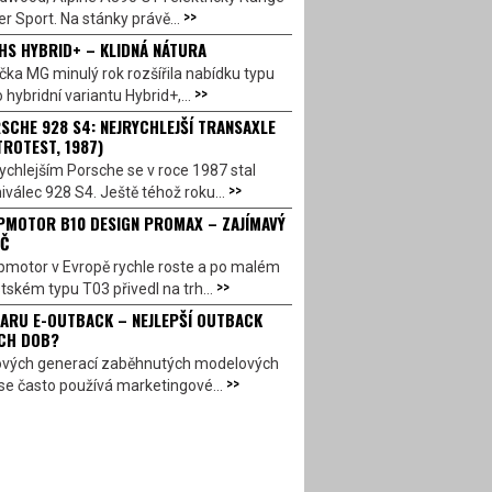
>>
r Sport. Na stánky právě...
HS HYBRID+ – KLIDNÁ NÁTURA
ka MG minulý rok rozšířila nabídku typu
>>
 hybridní variantu Hybrid+,...
SCHE 928 S4: NEJRYCHLEJŠÍ TRANSAXLE
TROTEST, 1987)
ychlejším Porsche se v roce 1987 stal
>>
válec 928 S4. Ještě téhož roku...
PMOTOR B10 DESIGN PROMAX – ZAJÍMAVÝ
Č
pmotor v Evropě rychle roste a po malém
>>
ském typu T03 přivedl na trh...
ARU E-OUTBACK – NEJLEPŠÍ OUTBACK
CH DOB?
ových generací zaběhnutých modelových
>>
se často používá marketingové...