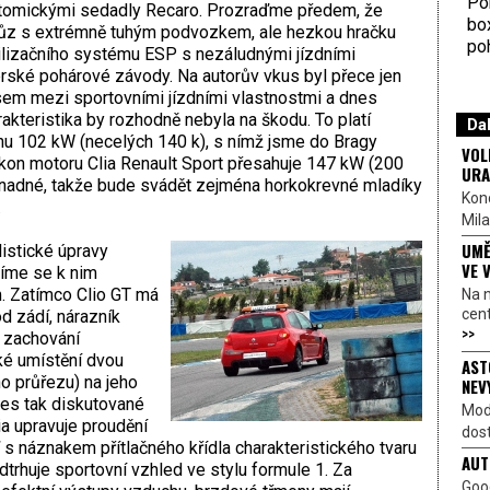
Por
natomickými sedadly Recaro. Prozraďme předem, že
bo
vůz s extrémně tuhým podvozkem, ale hezkou hračku
poh
abilizačního systému ESP s nezáludnými jízdními
rské pohárové závody. Na autorův vkus byl přece jen
m mezi sportovními jízdními vlastnostmi a dnes
kteristika by rozhodně nebyla na škodu. To platí
Dal
konu 102 kW (necelých 140 k), s nímž jsme do Bragy
VOL
 výkon motoru Clia Renault Sport přesahuje 147 kW (200
URA
š snadné, takže bude svádět zejména horkokrevné mladíky
Kon
…
Mila
UMĚ
listické úpravy
VE 
tíme se k nim
m. Zatímco Clio GT má
Na 
cen
 zádí, nárazník
>>
n zachování
ké umístění dvou
AST
o průřezu) na jeho
NEV
nes tak diskutované
Mod
ia upravuje proudění
dost
ď s náznakem přítlačného křídla charakteristického tvaru
AUT
odtrhuje sportovní vzhled ve stylu formule 1. Za
Goo