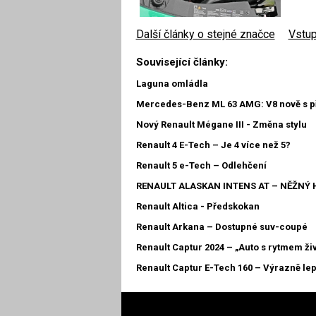
Další články o stejné značce
|
Vstup
Související články:
Laguna omládla
Mercedes-Benz ML 63 AMG: V8 nově s př
Nový Renault Mégane III - Změna stylu
Renault 4 E-Tech – Je 4 více než 5?
Renault 5 e-Tech – Odlehčení
RENAULT ALASKAN INTENS AT – NĚŽNÝ
Renault Altica - Předskokan
Renault Arkana – Dostupné suv-coupé
Renault Captur 2024 – „Auto s rytmem ži
Renault Captur E-Tech 160 – Výrazně lep