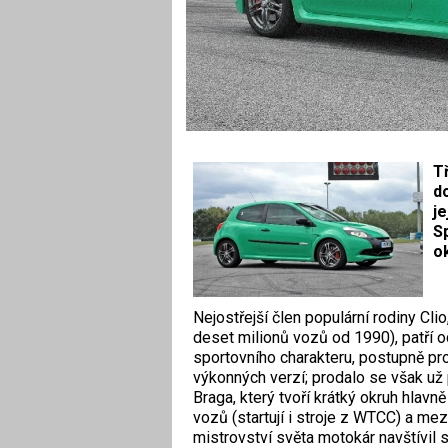
Tř
do
je
S
o
Nejostřejší člen populární rodiny Cli
deset milionů vozů od 1990), patří 
sportovního charakteru, postupně p
výkonných verzí; prodalo se však už 
Braga, který tvoří krátký okruh hlav
vozů (startují i stroje z WTCC) a mez
mistrovství světa motokár navštívi