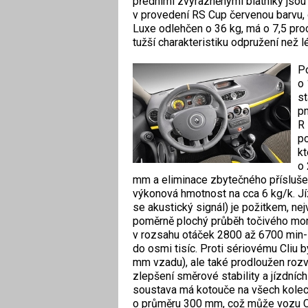
předními zvýrazněnými blatníky jsou
v provedení RS Cup červenou barvu, 
Luxe odlehčen o 36 kg, má o 7,5 proc
tužší charakteristiku odpružení než 
Po
o 
st
pn
R 
po
kt
o 
mm a eliminace zbytečného příslušen
výkonová hmotnost na cca 6 kg/k. Jí
se akustický signál) je požitkem, nej
poměrně plochý průběh točivého mom
v rozsahu otáček 2800 až 6700 min-
do osmi tisíc. Proti sériovému Cliu 
mm vzadu), ale také prodloužen roz
zlepšení směrové stability a jízdní
soustava má kotouče na všech kolec
o průměru 300 mm, což může vozu Cli