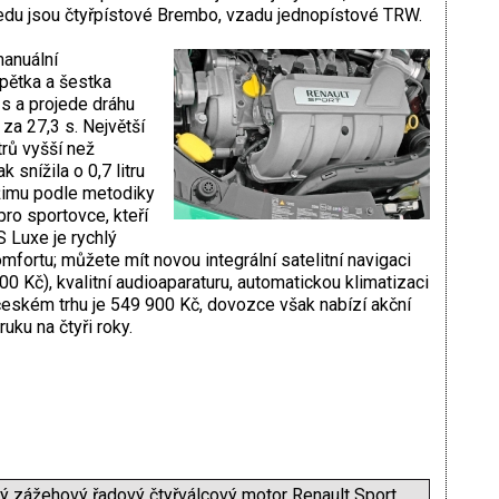
edu jsou čtyřpístové Brembo, vzadu jednopístové TRW.
manuální
 pětka a šestka
 s a projede dráhu
za 27,3 s. Největší
rů vyšší než
 snížila o 0,7 litru
žimu podle metodiky
ro sportovce, kteří
S Luxe je rychlý
ortu; můžete mít novou integrální satelitní navigaci
0 Kč), kvalitní audioaparaturu, automatickou klimatizaci
eském trhu je 549 900 Kč, dovozce však nabízí akční
uku na čtyři roky.
ý zážehový řadový čtyřválcový motor Renault Sport