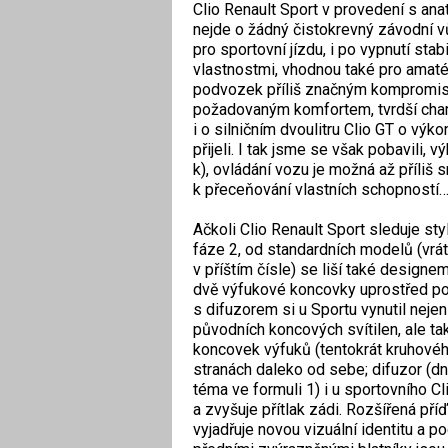
Clio Renault Sport v provedení s a
nejde o žádný čistokrevný závodní 
pro sportovní jízdu, i po vypnutí st
vlastnostmi, vhodnou také pro amaté
podvozek příliš značným kompromise
požadovaným komfortem, tvrdší chara
i o silničním dvoulitru Clio GT o vý
přijeli. I tak jsme se však pobavili,
k), ovládání vozu je možná až příli
k přeceňování vlastních schopností
Ačkoli Clio Renault Sport sleduje sty
fáze 2, od standardních modelů (vrá
v příštím čísle) se liší také designe
dvě výfukové koncovky uprostřed pod
s difuzorem si u Sportu vynutil neje
původních koncových svítilen, ale ta
koncovek výfuků (tentokrát kruhovéh
stranách daleko od sebe; difuzor (d
téma ve formuli 1) i u sportovního Cl
a zvyšuje přítlak zádi. Rozšířená pří
vyjadřuje novou vizuální identitu a p