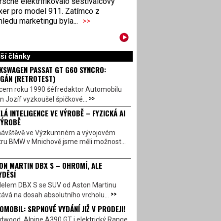
sche elektrifikovalo šestiválcový
xer pro model 911. Zatímco z
ledu marketingu byla...
>>
ší články
KSWAGEN PASSAT GT G60 SYNCRO:
GÁN (RETROTEST)
cem roku 1990 šéfredaktor Automobilu
>>
n Jozíf vyzkoušel špičkové...
LÁ INTELIGENCE VE VÝROBĚ – FYZICKÁ AI
VÝROBĚ
návštěvě ve Výzkumném a vývojovém
tru BMW v Mnichově jsme měli možnost...
ON MARTIN DBX S – OHROMÍ, ALE
YDĚSÍ
elem DBX S se SUV od Aston Martinu
>>
ává na dosah absolutního vrcholu...
OMOBIL: SRPNOVÉ VYDÁNÍ JIŽ V PRODEJI!
dwood, Alpine A390 GT i elektrický Range