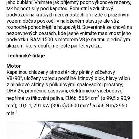
jeho bublání. Vnímáte jak příjemný pocit výkonové rezervy,
tak hojnost síly pod kapotou. Robustní vzduchový
podvozek na krátkých nerovnostech při jízdě s prázdným
vozem občas poskočí, v naloženém stavu je ale vůz
rozhodně pohodlnější a houpavější. Suverénně se chová na
nezpevněných cestách, kde jasně vnímáte masivnost jeho
podvozku. RAM 1500 s motorem V8 je na trhu ojedinělým
úkazem, který doufejme ještě pár let vydrží…
Technické údaje
Motor
Kapalinou chlazený atmosféricky plněný zážehový
V8/90°, uložený vpředu podélně; litinový blok, hlavy válců
z hliníkové slitiny s půlkulovými spalovacími prostory;
OHV 2V, proměnné časování; elektronické vícebodové
3
nepřímé vstřikování paliva, EU6b; 5654 cm
(ø 99,5 x 90,9
-1
mm); 10,5:1; 291 kW (396 k)/5600 min
a 556 N.m/3950
-1
min
.