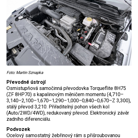
Foto: Martin Sznapka
Převodné ústrojí
Osmistupňová samočinná převodovka Torqueflite 8H75
(ZF 8HP70) s kapalinovým měničem momentu (4,710–
3,140–2,100–1,670–1,290–1,000–0,840–0,670–Z 3,300),
stálý převod 3,210. Přiřaditelný pohon všech kol
(Auto/2WD/4WD), redukovaný převod. Elektronický závěr
zadního diferenciálu.
Podvozek
Ocelový samostatný žebřinový rám s přišroubovanou