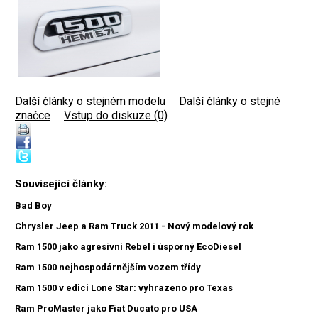
Další články o stejném modelu
|
Další články o stejné
značce
|
Vstup do diskuze (0)
Související články:
Bad Boy
Chrysler Jeep a Ram Truck 2011 - Nový modelový rok
Ram 1500 jako agresivní Rebel i úsporný EcoDiesel
Ram 1500 nejhospodárnějším vozem třídy
Ram 1500 v edici Lone Star: vyhrazeno pro Texas
Ram ProMaster jako Fiat Ducato pro USA