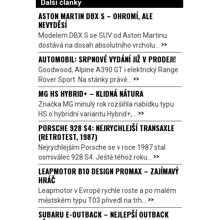
Další články
ASTON MARTIN DBX S – OHROMÍ, ALE
NEVYDĚSÍ
Modelem DBX S se SUV od Aston Martinu
>>
dostává na dosah absolutního vrcholu...
AUTOMOBIL: SRPNOVÉ VYDÁNÍ JIŽ V PRODEJI!
Goodwood, Alpine A390 GT i elektrický Range
>>
Rover Sport. Na stánky právě...
MG HS HYBRID+ – KLIDNÁ NÁTURA
Značka MG minulý rok rozšířila nabídku typu
>>
HS o hybridní variantu Hybrid+,...
PORSCHE 928 S4: NEJRYCHLEJŠÍ TRANSAXLE
(RETROTEST, 1987)
Nejrychlejším Porsche se v roce 1987 stal
>>
osmiválec 928 S4. Ještě téhož roku...
LEAPMOTOR B10 DESIGN PROMAX – ZAJÍMAVÝ
HRÁČ
Leapmotor v Evropě rychle roste a po malém
>>
městském typu T03 přivedl na trh...
SUBARU E-OUTBACK – NEJLEPŠÍ OUTBACK