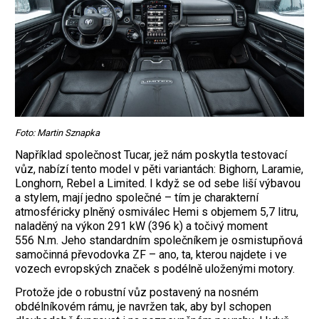
Foto: Martin Sznapka
Například společnost Tucar, jež nám poskytla testovací
vůz, nabízí tento model v pěti variantách: Bighorn, Laramie,
Longhorn, Rebel a Limited. I když se od sebe liší výbavou
a stylem, mají jedno společné – tím je charakterní
atmosféricky plněný osmiválec Hemi s objemem 5,7 litru,
naladěný na výkon 291 kW (396 k) a točivý moment
556 N.m. Jeho standardním společníkem je osmistupňová
samočinná převodovka ZF – ano, ta, kterou najdete i ve
vozech evropských značek s podélně uloženými motory.
Protože jde o robustní vůz postavený na nosném
obdélníkovém rámu, je navržen tak, aby byl schopen