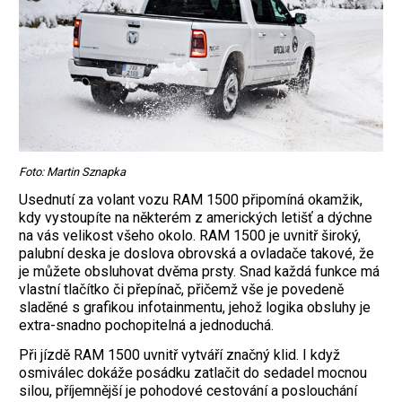
Foto: Martin Sznapka
Usednutí za volant vozu RAM 1500 připomíná okamžik,
kdy vystoupíte na některém z amerických letišť a dýchne
na vás velikost všeho okolo. RAM 1500 je uvnitř široký,
palubní deska je doslova obrovská a ovladače takové, že
je můžete obsluhovat dvěma prsty. Snad každá funkce má
vlastní tlačítko či přepínač, přičemž vše je povedeně
sladěné s grafikou infotainmentu, jehož logika obsluhy je
extra-snadno pochopitelná a jednoduchá.
Při jízdě RAM 1500 uvnitř vytváří značný klid. I když
osmiválec dokáže posádku zatlačit do sedadel mocnou
silou, příjemnější je pohodové cestování a poslouchání