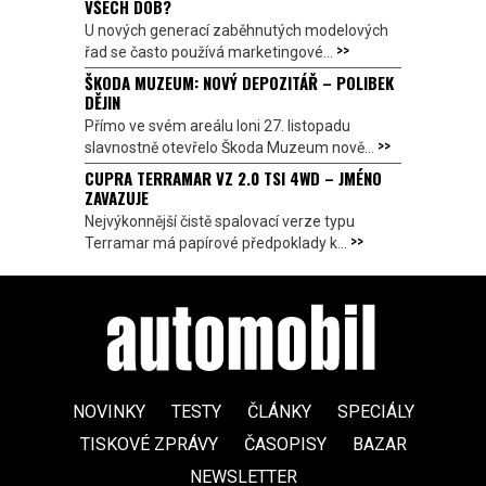
VŠECH DOB?
U nových generací zaběhnutých modelových
>>
řad se často používá marketingové...
ŠKODA MUZEUM: NOVÝ DEPOZITÁŘ – POLIBEK
DĚJIN
Přímo ve svém areálu loni 27. listopadu
>>
slavnostně otevřelo Škoda Muzeum nově...
CUPRA TERRAMAR VZ 2.0 TSI 4WD – JMÉNO
ZAVAZUJE
Nejvýkonnější čistě spalovací verze typu
>>
Terramar má papírové předpoklady k...
NOVINKY
TESTY
ČLÁNKY
SPECIÁLY
TISKOVÉ ZPRÁVY
ČASOPISY
BAZAR
NEWSLETTER