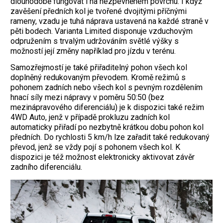
dlouhodobě fungovat i na nezpevněném povrchu. I když
zavěšení předních kol je tvořené dvojitými příčnými
rameny, vzadu je tuhá náprava ustavená na každé straně v
pěti bodech. Varianta Limited disponuje vzduchovým
odpružením s trvalým udržováním světlé výšky s
možností její změny například pro jízdu v terénu.
Samozřejmostí je také přiřaditelný pohon všech kol
doplněný redukovaným převodem. Kromě režimů s
pohonem zadních nebo všech kol s pevným rozdělením
hnací síly mezi nápravy v poměru 50:50 (bez
mezinápravového diferenciálu) je k dispozici také režim
4WD Auto, jenž v případě prokluzu zadních kol
automaticky přiřadí po nezbytně krátkou dobu pohon kol
předních. Do rychlosti 5 km/h lze zařadit také redukovaný
převod, jenž se vždy pojí s pohonem všech kol. K
dispozici je též možnost elektronicky aktivovat závěr
zadního diferenciálu.