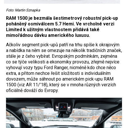
Foto: Martin Sznapka
RAM 1500 je bezmála šestimetrový robustní pick-up
poháněný osmiválcem 5.7 Hemi. Ve vrcholné verzi
Limited k užitným vlastnostem přidává také
mimořádnou dávku amerického luxusu.
Ačkoliv segment pick-upů patří na trhu spíše k okrajovým
a nabídka na něm se omezuje na několik tradičních značek,
stále je z čeho vybírat. Evropským podmínkám, zejména
co se týče velikosti a ekonomiky provozu, zřejmě nejvíce
vyhovují vozy typu Ford Ranger, nicméně kdo chce něco
extra, a přitom nechce řešit složitosti s individuálním
dovozem, může sáhnout po americkém pick-upu RAM
1500 (viz AR 11/’18), který se v mnoha různých verzích
oficiálně dováží do Evropy.