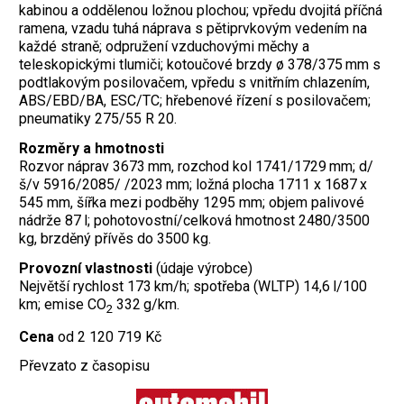
kabinou a oddělenou ložnou plochou; vpředu dvojitá příčná
ramena, vzadu tuhá náprava s pětiprvkovým vedením na
každé straně; odpružení vzduchovými měchy a
teleskopickými tlumiči; kotoučové brzdy ø 378/375 mm s
podtlakovým posilovačem, vpředu s vnitřním chlazením,
ABS/EBD/BA, ESC/TC; hřebenové řízení s posilovačem;
pneumatiky 275/55 R 20.
Rozměry a hmotnosti
Rozvor náprav 3673 mm, rozchod kol 1741/1729 mm; d/
š/v 5916/2085/ /2023 mm; ložná plocha 1711 x 1687 x
545 mm, šířka mezi podběhy 1295 mm; objem palivové
nádrže 87 l; pohotovostní/celková hmotnost 2480/3500
kg, brzděný přívěs do 3500 kg.
Provozní vlastnosti
(údaje výrobce)
Největší rychlost 173 km/h; spotřeba (WLTP) 14,6 l/100
km; emise CO
332 g/km.
2
Cena
od 2 120 719 Kč
Převzato z časopisu