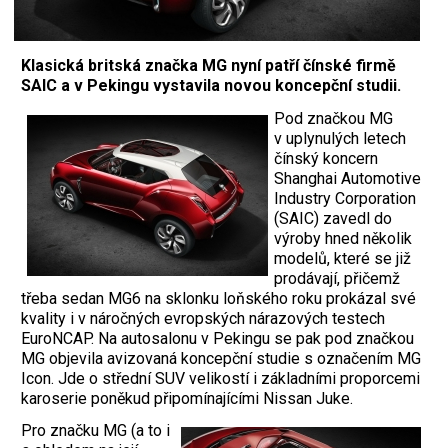
Klasická britská značka MG nyní patří čínské firmě
SAIC a v Pekingu vystavila novou koncepční studii.
Pod značkou MG
v uplynulých letech
čínský koncern
Shanghai Automotive
Industry Corporation
(SAIC) zavedl do
výroby hned několik
modelů, které se již
prodávají, přičemž
třeba sedan MG6 na sklonku loňského roku prokázal své
kvality i v náročných evropských nárazových testech
EuroNCAP. Na autosalonu v Pekingu se pak pod značkou
MG objevila avizovaná koncepční studie s označením MG
Icon. Jde o střední SUV velikostí i základními proporcemi
karoserie poněkud připomínajícími Nissan Juke.
Pro značku MG (a to i