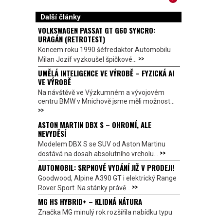
Další články
VOLKSWAGEN PASSAT GT G60 SYNCRO:
URAGÁN (RETROTEST)
Koncem roku 1990 šéfredaktor Automobilu
>>
Milan Jozíf vyzkoušel špičkové...
UMĚLÁ INTELIGENCE VE VÝROBĚ – FYZICKÁ AI
VE VÝROBĚ
Na návštěvě ve Výzkumném a vývojovém
centru BMW v Mnichově jsme měli možnost...
>>
ASTON MARTIN DBX S – OHROMÍ, ALE
NEVYDĚSÍ
Modelem DBX S se SUV od Aston Martinu
>>
dostává na dosah absolutního vrcholu...
AUTOMOBIL: SRPNOVÉ VYDÁNÍ JIŽ V PRODEJI!
Goodwood, Alpine A390 GT i elektrický Range
>>
Rover Sport. Na stánky právě...
MG HS HYBRID+ – KLIDNÁ NÁTURA
Značka MG minulý rok rozšířila nabídku typu