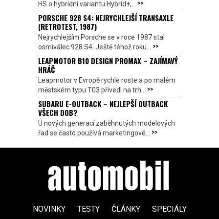
>>
HS o hybridní variantu Hybrid+,...
PORSCHE 928 S4: NEJRYCHLEJŠÍ TRANSAXLE
(RETROTEST, 1987)
Nejrychlejším Porsche se v roce 1987 stal
>>
osmiválec 928 S4. Ještě téhož roku...
LEAPMOTOR B10 DESIGN PROMAX – ZAJÍMAVÝ
HRÁČ
Leapmotor v Evropě rychle roste a po malém
>>
městském typu T03 přivedl na trh...
SUBARU E-OUTBACK – NEJLEPŠÍ OUTBACK
VŠECH DOB?
U nových generací zaběhnutých modelových
>>
řad se často používá marketingové...
NOVINKY
TESTY
ČLÁNKY
SPECIÁLY