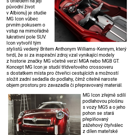
s ohledem na její
původní život
v Albionu) je studie
MG Icon vůbec
prvním pokusem o
vstup na mimořádně
lukrativní pole SUV.
Icon vytvořil tým
stylistů vedený Britem Anthonym Williams-Kennym, který
tvrdí, že si za inspirační zdroj vzal vynikající modely
z historie značky MG včetně verzí MGA nebo MGB GT.
Koncept MG Icon je studií třídveřového crossoveru
s dostatkem místa pro čtveřici cestujících a možností
složit zadní sedadla do podlahy, čímž citelně naroste
objem prostoru pro zavazadla či přepravovaný materiál.
MG Icon zřejmě sdílí
podlahovou plošinu
s vozy MG5 a o jeho
pohon se stará
přeplňovaný
zážehový čtyřválec
z dílen mateřské